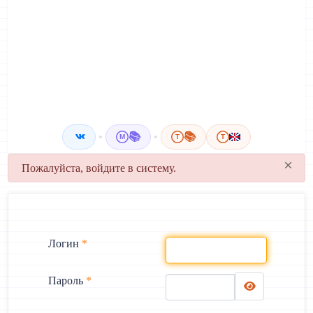
•
📚
•
📚
M
T
T
×
danger
Пожалуйста, войдите в систему.
Логин
*
Пароль
*
Показать пар