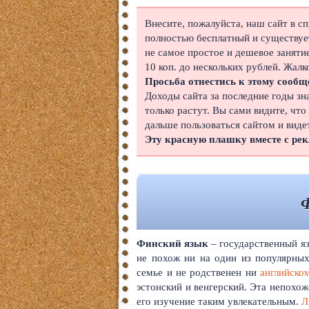
Японский
Внесите, пожалуйста, наш сайт в с
полностью бесплатный и существует
Корейский
не самое простое и дешевое заняти
10 коп. до нескольких рублей. Жалк
Польский
Просьба отнестись к этому сообщ
Доходы сайта за последние годы зн
Иврит
только растут. Вы сами видите, что
дальше пользоваться сайтом и виде
Португальский
Эту красную плашку вместе с ре
Чешский
Индонезийский
Ф
Нидерландский
Финский
Финский язык
– государственный яз
не похож ни на один из популярных
Болгарский
семье и не родственен ни
английско
эстонский и венгерский. Эта непохож
Вьетнамский
его изучение таким увлекательным.
Л