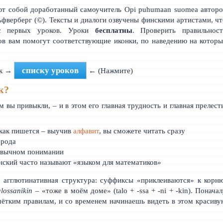
ют собой доработанный самоучитель
Opi puhumaan suomea авторо
ьфверберг (©)
. Тексты и диалоги озвучены финскими артистами, ч
 с первых уроков. Уроки
бесплатны
. Проверить правильност
в вам помогут соответствующие иконки, по наведению на которы
списку уроков
 к →
← (Нажмите)
к?
 вы привыкли, – и в этом его главная трудность и главная прелест
 как пишется – выучив
алфавит
, вы сможете читать сразу
 рода
ривычном понимании
нский часто называют «языком для математиков»
 агглютинативная структура: суффиксы «приклеиваются» к корню
alossanikin
– «тоже в моём доме» (talo + -ssa + -ni + -kin). Понача
 чётким правилам, и со временем начинаешь видеть в этом красив