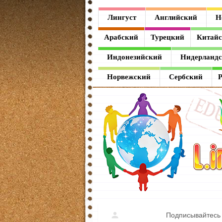
Лингуст
Лингуст
Английский
Н
Английский
Арабский
Турецкий
Китай
Немецкий
Индонезийский
Нидерланд
Французский
Норвежский
Сербский
Испанский
Итальянский
Латинский
Греческий
Арабский
Турецкий
Подписывайтесь 
Китайский