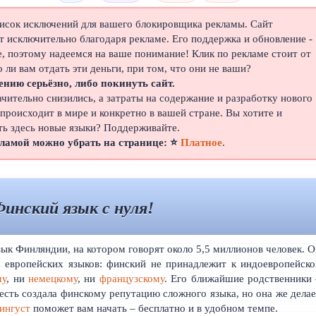
писок исключений для вашего блокировщика рекламы. Сайт
 исключительно благодаря рекламе. Его поддержка и обновление -
е, поэтому надеемся на ваше понимание! Клик по рекламе стоит от
о ли вам отдать эти деньги, при том, что они не ваши?
ению серьёзно, либо покинуть сайт.
ачительно снизились, а затраты на содержание и разработку нового
 происходит в мире и конкретно в вашей стране. Вы хотите и
ть здесь новые языки? Поддерживайте.
кламой можно убрать на странице: ⭐
Платное
.
инский язык с нуля!
ык Финляндии, на котором говорят около 5,5 миллионов человек. 
 европейских языков: финский не принадлежит к индоевропейско
му
, ни
немецкому
, ни
французскому
. Его ближайшие родственники 
есть создала финскому репутацию сложного языка, но она же дела
ингуст
поможет вам начать – бесплатно и в удобном темпе.