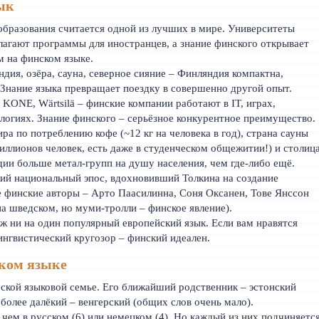
ык
бразования считается одной из лучших в мире. Университеты
лагают программы для иностранцев, а знание финского открывает
 на финском языке.
дия, озёра, сауна, северное сияние – Финляндия компактна,
 Знание языка превращает поездку в совершенно другой опыт.
, KONE, Wärtsilä – финские компании работают в IT, играх,
огиях. Знание финского – серьёзное конкурентное преимущество.
 по потреблению кофе (~12 кг на человека в год), страна сауны
миллионов человек, есть даже в студенческом общежитии!) и столиц
дии больше метал-групп на душу населения, чем где-либо ещё.
ий национальный эпос, вдохновивший Толкина на создание
 финские авторы – Арто Паасилинна, Соня Оксанен, Тове Янссон
на шведском, но муми-тролли – финское явление).
 ни на один популярный европейский язык. Если вам нравятся
ингвистический кругозор – финский идеален.
ком языке
ской языковой семье. Его ближайший родственник – эстонский
 более далёкий – венгерский (общих слов очень мало).
чем в русском (6) или немецком (4). Но каждый из них подчиняетс