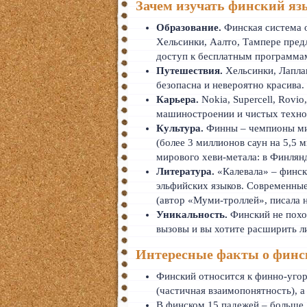
Зачем изучать финский яз
Образование.
Финская система о
Хельсинки, Аалто, Тампере пред
доступ к бесплатным программам
Путешествия.
Хельсинки, Лаплан
безопасна и невероятно красива.
Карьера.
Nokia, Supercell, Rovio
машиностроении и чистых технол
Культура.
Финны – чемпионы мира
(более 3 миллионов саун на 5,5 
мирового хеви-метала: в Финлян
Литература.
«Калевала» – финск
эльфийских языков. Современные
(автор «Муми-троллей», писала 
Уникальность.
Финский не похож
вызовы и вы хотите расширить л
Интересные факты о финс
Финский относится к финно-угор
(частичная взаимопонятность), а
В финском 15 падежей – больше, 