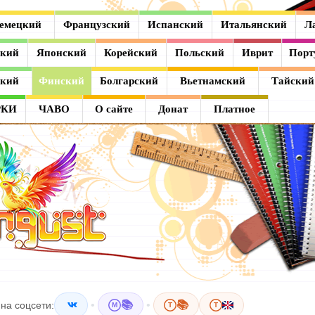
емецкий
Французский
Испанский
Итальянский
Л
ский
Японский
Корейский
Польский
Иврит
Порт
ский
Финский
Болгарский
Вьетнамский
Тайский
РКИ
ЧАВО
О сайте
Донат
Платное
•
📚
•
📚
на соцсети:
M
T
T