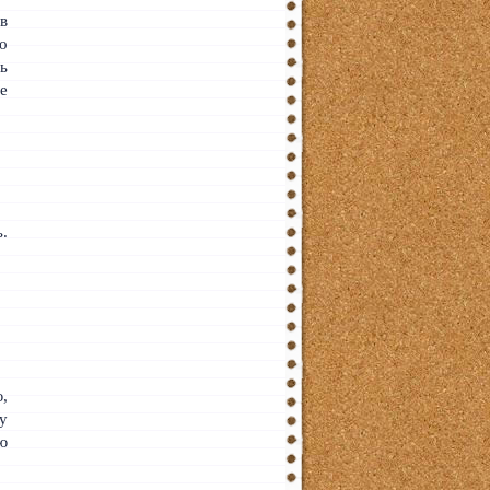
в
то
ь
е
ь.
,
лу
ую