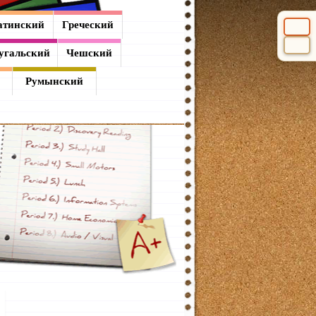
атинский
Греческий
Выбери
угальский
Чешский
Румынский