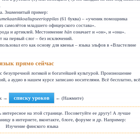
.
а. Знаменитый пример:
pumekaanikkoaliupseerioppilas
(61 буква) – «ученик помощника
х самолётов младшего офицерского состава».
 рода и артиклей. Местоимение
hän
означает и «он», и «она».
т на первый слог – без исключений.
пользовал его как основу для квенья – языка эльфов в «Властелине
язык прямо сейчас
 с безупречной логикой и богатейшей культурой. Произношение
ий, а аудио в нашем курсе записано носителями. Всё бесплатно, вс
списку уроков
 к →
← (Нажмите)
 интересное на этой странице. Посоветуйте ее другу! А лучше
аницу в интернете, вконтакте, блоге, форуме и др. Например:
Изучение финского языка