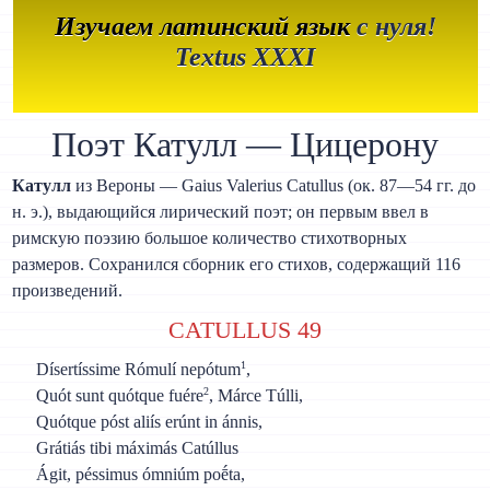
Изучаем латинский язык
с нуля!
Textus XXXI
Поэт Катулл — Цицерону
Катулл
из Вероны — Gaius Valerius Catullus (ок. 87—54 гг. до
н. э.), выдающийся лирический поэт; он первым ввел в
римскую поэзию большое количество стихотворных
размеров. Сохранился сборник его стихов, содержащий 116
произведений.
CATULLUS 49
1
Dísertíssime Rómulí nepótum
,
2
Quót sunt quótque fuére
, Márce Túlli,
Quótque póst aliís erúnt in ánnis,
Grátiás tibi máximás Catúllus
Ágit, péssimus ómniúm poḗta,