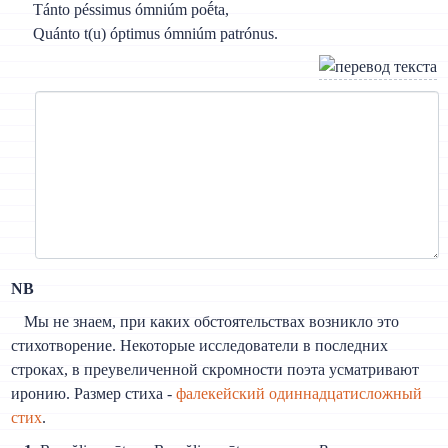
Tánto péssimus ómniúm poḗta,
Quánto t(u) óptimus ómniúm patrónus.
NB
Мы не знаем, при каких обстоятельствах возникло это
стихотворение. Некоторые исследователи в последних
строках, в преувеличенной скромности поэта усматривают
иронию. Размер стиха -
фалекейский одиннадцатисложный
стих
.