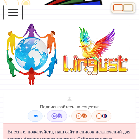
Выберите яз
Подписывайтесь на соцсети:
•
📚
•
📚
M
T
T
Внесите, пожалуйста, наш сайт в список исключений для