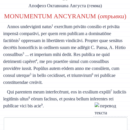
Апофеоз Октавиана Августа (гемма)
MONUMENTUM ANCYRANUM (
отрывки
)
1
Annos undeviginti natus
exercĭtum privāto consilio et privāta
impensā comparāvi, per quem rem publĭcam a dominatiōne
2
factiōnis
oppressam in libertātem vindicāvi. Propter quae senātus
decrētis honorifĭcis in ordĭnem suum me adlēgit C. Pansa, A. Hirtio
3
consulĭbus
... et imperium mihi dedit. Res publĭca ne quid
4
detrimenti capĕret
, me pro praetōre simul cum consulĭbus
providēre iussit. Popŭlus autem eōdem anno me consŭlem, cum
5
6
consul uterque
in bello cecidisset, et triumvirum
rei publĭcae
constituendae creāvit.
7
Qui parentem meum interfecērunt, eos in exsilium expŭli
iudiciis
8
legitĭmis ultus
eōrum facĭnus, et postea bellum inferentes rei
9
publĭcae vici bis acie
.