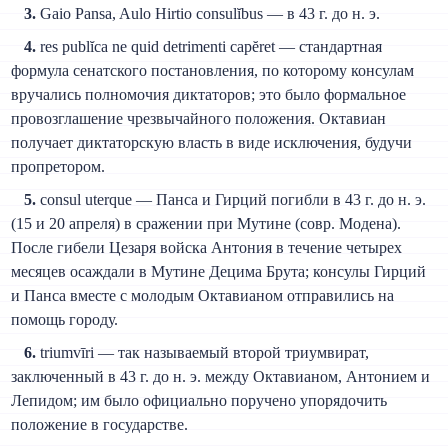
3.
Gaio Pansa, Aulo Hirtio consulĭbus — в 43 г. до н. э.
4.
res publĭca ne quid detrimenti capĕret — стандартная
формула сенатского постановления, по которому консулам
вручались полномочия диктаторов; это было формальное
провозглашение чрезвычайного положения. Октавиан
получает диктаторскую власть в виде исключения, будучи
пропретором.
5.
consul uterque — Панса и Гирций погибли в 43 г. до н. э.
(15 и 20 апреля) в сражении при Мутине (совр. Модена).
После гибели Цезаря войска Антония в течение четырех
месяцев осаждали в Мутине Децима Брута; консулы Гирций
и Панса вместе с молодым Октавианом отправились на
помощь городу.
6.
triumvīri — так называемый второй триумвират,
заключенный в 43 г. до н. э. между Октавианом, Антонием и
Лепидом; им было официально поручено упорядочить
положение в государстве.