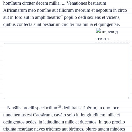
homĭnum circĭter decem millia. ... Venatiōnes bestiārum
Africanārum meo nomĭne aut filiōrum meōrum et nepōtum in circo
27
aut in foro aut in amphitheātris
popŭlo dedi sexiens et viciens,
quibus confecta sunt bestiārum circĭter tria millia et quingentae.
28
Navālis proelii spectacŭlum
dedi trans Tibĕrim, in quo loco
nunc nemus est Caesărum, cavāto solo in longitudĭnem mille et
octingentos pedes, in latitudĭnem mille et ducentos. In quo proelio
triginta rostrātae naves trirēmes aut birēmes, plures autem minōres