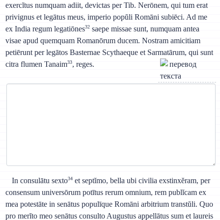
exercĭtus numquam adiit, devictas per Tib. Nerōnem, qui tum erat
privignus et legātus meus, imperio popŭli Romāni subiēci. Ad me
32
ex India regum legatiōnes
saepe missae sunt, numquam antea
visae apud quemquam Romanōrum ducem. Nostram amicitiam
petiērunt per legātos Basternae Scythaeque et Sarmatārum, qui sunt
33
citra flumen Tanaim
, reges.
34
In consulātu sexto
et septĭmo, bella ubi civilia exstinxĕram, per
consensum universōrum potītus rerum omnium, rem publĭcam ex
mea potestāte in senātus populīque Romāni arbitrium transtŭli. Quo
pro merĭto meo senātus consulto Augustus appellātus sum et laureis