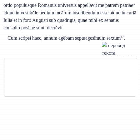
36
ordo populusque Romānus universus appellāvit me patrem patriae
idque in vestibŭlo aedium meārum inscribendum esse atque in curiā
Iuliā et in foro Augusti sub quadrīgis, quae mihi ex senātus
consulto posĭtae sunt, decrēvit.
37
Cum scripsi haec, annum agēbam septuagesĭmum sextum
.