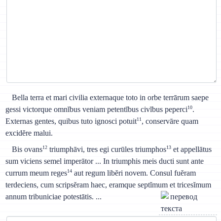
Bella terra et mari civilia externaque toto in orbe terrārum saepe
10
gessi victorque omnĭbus veniam petentĭbus civĭbus peperci
.
11
Externas gentes, quibus tuto ignosci potuit
, conservāre quam
excidĕre malui.
12
13
Bis ovans
triumphāvi, tres egi curūles triumphos
et appellātus
sum viciens semel imperātor ... In triumphis meis ducti sunt ante
14
currum meum reges
aut regum libĕri novem. Consul fuĕram
terdeciens, cum scripsĕram haec, eramque septĭmum et tricesĭmum
annum tribuniciae potestātis. ...