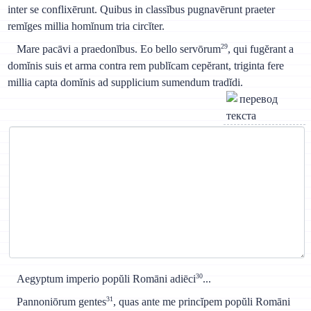
inter se conflixērunt. Quibus in classĭbus pugnavērunt praeter
remĭges millia homĭnum tria circĭter.
29
Mare pacāvi a praedonĭbus. Eo bello servōrum
, qui fugĕrant a
domĭnis suis et arma contra rem publĭcam cepĕrant, triginta fere
millia capta domĭnis ad supplicium sumendum tradĭdi.
30
Aegyptum imperio popŭli Romāni adiēci
...
31
Pannoniōrum gentes
, quas ante me princĭpem popŭli Romāni