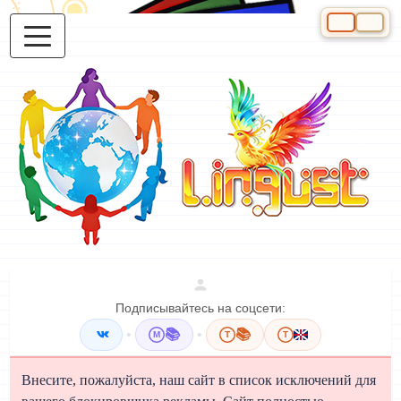
Выберите яз
Подписывайтесь на соцсети:
•
📚
•
📚
M
T
T
Внесите, пожалуйста, наш сайт в список исключений для