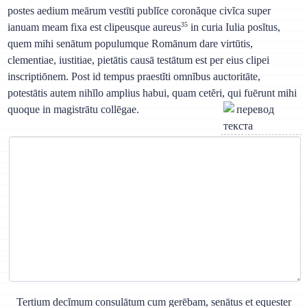
postes aedium meārum vestīti publĭce coronăque civĭca super
35
ianuam meam fixa est clipeusque aureus
in curia Iulia posĭtus,
quem mihi senātum populumque Romānum dare virtūtis,
clementiae, iustitiae, pietātis causā testātum est per eius clipei
inscriptiōnem. Post id tempus praestĭti omnĭbus auctoritāte,
potestātis autem nihĭlo amplius habui, quam cetĕri, qui fuērunt mihi
quoque in magistrātu collēgae.
Tertium decĭmum consulātum cum gerēbam, senātus et equester