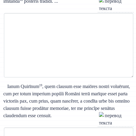
imitanda
postĕris tradĭdi. ...
19
Ianum Quirīnum
, quem clausum esse maiōres nostri voluērunt,
cum per totum imperium popŭli Romāni terrā marīque esset parta
victoriis pax, cum prius, quam nascĕrer, a condĭta urbe bis omnīno
clausum fuisse prodātur memoriae, ter me princĭpe senātus
claudendum esse censuit.