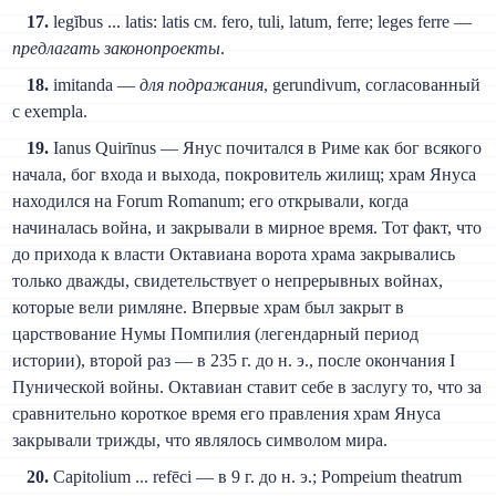
17.
legĭbus ... latis: latis см. fero, tuli, latum, ferre; leges ferre —
предлагать законопроекты
.
18.
imitanda —
для подражания
, gerundivum, согласованный
c exempla.
19.
Ianus Quirīnus — Янус почитался в Риме как бог всякого
начала, бог входа и выхода, покровитель жилищ; храм Януса
находился на Forum Romanum; его открывали, когда
начиналась война, и закрывали в мирное время. Тот факт, что
до прихода к власти Октавиана ворота храма закрывались
только дважды, свидетельствует о непрерывных войнах,
которые вели римляне. Впервые храм был закрыт в
царствование Нумы Помпилия (легендарный период
истории), второй раз — в 235 г. до н. э., после окончания I
Пунической войны. Октавиан ставит себе в заслугу то, что за
сравнительно короткое время его правления храм Януса
закрывали трижды, что являлось символом мира.
20.
Capitolium ... refēci — в 9 г. до н. э.; Pompeium theatrum