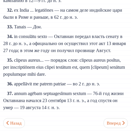
кампанию в 12—9 гг. до н. э.
32.
ex India ... legatiōnes — на самом деле индийские цари
были в Риме и раньше, в 62 г. до н. э.
33.
Tanais —
Дон
.
34.
in consulātu sexto — Октавиан передал власть сенату в
28 г. до н. э., а официально он осуществил этот акт 13 января
27 года; в этом же году он получил прозвище Август.
35.
clipeus aureus... — порядок слов: clipeus aureus posĭtus,
per inscriptiōnem eius clipei testātum est, quem [clipeum] senātum
populumque mihi dare.
36.
appellāvit me patrem patriae — во 2 г. до н. э.
37.
annum agēbam septuagesĭmum sextum — 76-й год жизни
Октавиана начался 23 сентября 13 г. н. э., а год спустя он
умер — 19 августа 14 г. н. э.
Предыдущий: Текст XXXVII. Смерть Цицерона (Livius)
Следующий: 
Назад
Вперед