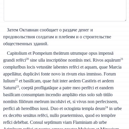
Затем Октавиан сообщает о раздаче денег и
продовольствия солдатам и плебеям и о строительстве
общественных зданий.
Capitolium et Pompeium theātrum utrumque opus impensā
20
21
grandi refēci
sine ulla inscriptiōne nomĭnis mei. Rivos aquārum
complurĭbus locis vetustāte labentes refēci et aquam, quae Marcia
appellātur, duplicāvi fonte novo in rivum eius immisso. Forum
22
Iulium
et basilĭcam, quae fuit inter aedem Castōris et aedem
23
Saturni
, coeptă profligatăque a patre meo perfēci et eandem
basilĭcam consumptam incendio ampliāto eius solo sub titŭlo
nomĭnis filiōrum meōrum incohāvi et, si vivus non perfecissem,
24
perfĭci ab heredĭbus iussi. Duo et octoginta templa deum
in urbe
ex decrēto senātus refēci, nullo praetermisso, quod eo tempŏre
refĭci debēbat. Consul septĭmum viam Flaminiam ab urbe