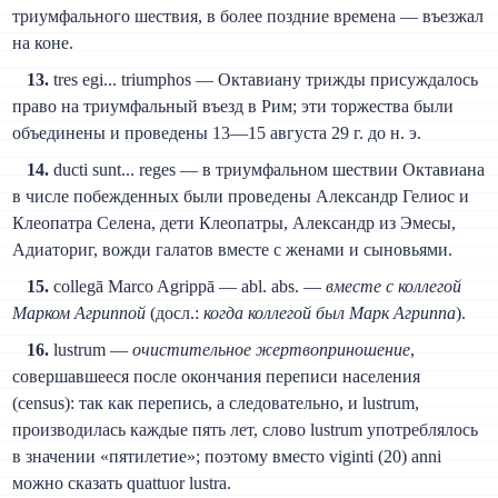
триумфального шествия, в более поздние времена — въезжал
на коне.
13.
tres egi... triumphos — Октавиану трижды присуждалось
право на триумфальный въезд в Рим; эти торжества были
объединены и проведены 13—15 августа 29 г. до н. э.
14.
ducti sunt... reges — в триумфальном шествии Октавиана
в числе побежденных были проведены Александр Гелиос и
Клеопатра Селена, дети Клеопатры, Александр из Эмесы,
Адиаториг, вожди галатов вместе с женами и сыновьями.
15.
collegā Marco Agrippā — abl. abs. —
вместе с коллегой
Марком Агриппой
(досл.:
когда коллегой был Марк Агриппа
).
16.
lustrum —
очистительное жертвоприношение
,
совершавшееся после окончания переписи населения
(census): так как перепись, а следовательно, и lustrum,
производилась каждые пять лет, слово lustrum употреблялось
в значении «пятилетие»; поэтому вместо viginti (20) anni
можно сказать quattuor lustra.