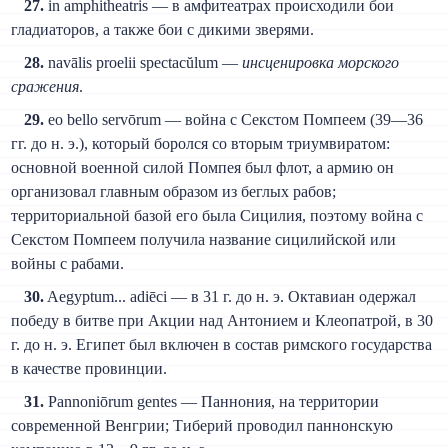
27.
in amphitheatris — в амфитеатрах происходили бои
гладиаторов, а также бои с дикими зверями.
28.
navālis proelii spectacŭlum —
инсценировка морского
сражения
.
29.
eo bello servōrum — война с Секстом Помпеем (39—36
гг. до н. э.), который боролся со вторым триумвиратом:
основной военной силой Помпея был флот, а армию он
организовал главным образом из беглых рабов;
территориальной базой его была Сицилия, поэтому война с
Секстом Помпеем получила название сицилийской или
войны с рабами.
30.
Aegyptum... adiēci — в 31 г. до н. э. Октавиан одержал
победу в битве при Акции над Антонием и Клеопатрой, в 30
г. до н. э. Египет был включен в состав римского государства
в качестве провинции.
31.
Pannoniōrum gentes — Паннония, на территории
современной Венгрии; Тиберий проводил паннонскую