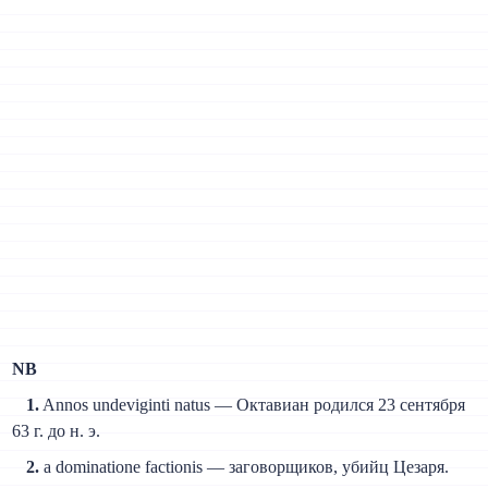
NB
1.
Annos undeviginti natus — Октавиан родился 23 сентября
63 г. до н. э.
2.
a dominatione factionis — заговорщиков, убийц Цезаря.