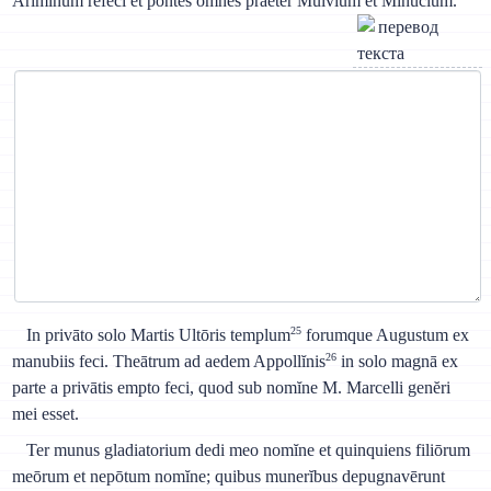
Arimĭnum refēci et pontes omnes praeter Mulvium et Minucium.
25
In privāto solo Martis Ultōris templum
forumque Augustum ex
26
manubiis feci. Theātrum ad aedem Appollĭnis
in solo magnā ex
parte a privātis empto feci, quod sub nomĭne M. Marcelli genĕri
mei esset.
Ter munus gladiatorium dedi meo nomĭne et quinquiens filiōrum
meōrum et nepōtum nomĭne; quibus munerĭbus depugnavērunt