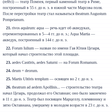
(refēci) — театр Помпея, первый каменный театр в Риме,
построенный в 55 г. до н. э. в южной части Марсова поля.
После перестройки театр стал называться theatrum Augustum
Pompeianum.
21.
rivos aquārum: aqua — речь идет об акведуках,
отремонтированных в 5—4 гг. до н. э.; Aqua Martia —
акведук, построенный в 144 г. до н. э.
22.
Forum Iulium — назван по имени Гая Юлия Цезаря,
который начал строительство этой площади.
23.
aedes Castōris, aedes Saturni — на Forum Romanum.
24.
deum = deorum.
25.
Martis Ultōris templum — освящен во 2 г. до н. э.
26.
theatrum ad aedem Apollĭnis... — строительство театра
начал Цезарь, продолжал его Октавиан; оно было закончено
в 11 г. до н. э. Театр был посвящен Марцеллу, племяннику и
зятю Октавиана, умершему в молодом возрасте в 23 г. до н. э.