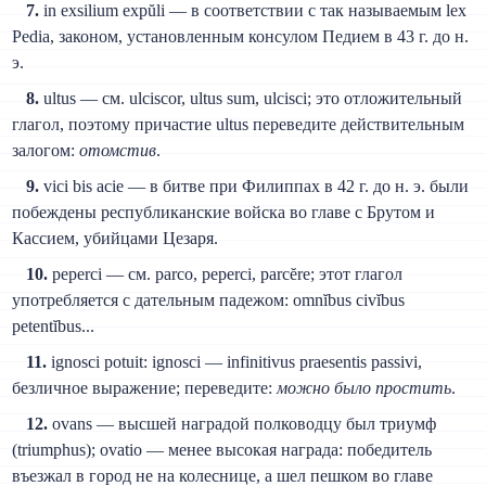
7.
in exsilium expŭli — в соответствии с так называемым lex
Pedia, законом, установленным консулом Педием в 43 г. до н.
э.
8.
ultus — см. ulciscor, ultus sum, ulcisci; это отложительный
глагол, поэтому причастие ultus переведите действительным
залогом:
отомстив
.
9.
vici bis acie — в битве при Филиппах в 42 г. до н. э. были
побеждены республиканские войска во главе с Брутом и
Кассием, убийцами Цезаря.
10.
peperci — см. parco, peperci, parcĕre; этот глагол
употребляется с дательным падежом: omnĭbus civĭbus
petentĭbus...
11.
ignosci potuit: ignosci — infinitivus praesentis passivi,
безличное выражение; переведите:
можно было простить
.
12.
ovans — высшей наградой полководцу был триумф
(triumphus); ovatio — менее высокая награда: победитель
въезжал в город не на колеснице, а шел пешком во главе