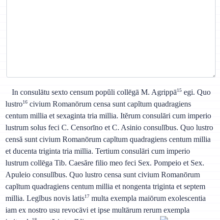
15
In consulātu sexto censum popŭli collēgā M. Agrippā
egi. Quo
16
lustro
civium Romanōrum censa sunt capĭtum quadragiens
centum millia et sexaginta tria millia. Itĕrum consulāri cum imperio
lustrum solus feci C. Censorīno et C. Asinio consulĭbus. Quo lustro
censă sunt civium Romanōrum capĭtum quadragiens centum millia
et ducenta triginta tria millia. Tertium consulāri cum imperio
lustrum collēga Tib. Caesăre filio meo feci Sex. Pompeio et Sex.
Apuleio consulĭbus. Quo lustro censa sunt civium Romanōrum
capĭtum quadragiens centum millia et nongenta triginta et septem
17
millia. Legĭbus novis latis
multa exempla maiōrum exolescentia
iam ex nostro usu revocāvi et ipse multārum rerum exempla
18