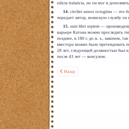
edicta tralaticia, но он мог и дополнять
14.
circĭter annos octoginta — это
передает автор, воинскую службу он н
15.
sunt libri septem — произведен
карьере Катона можно проследить т
позднее, в 180 г. до н. э., законом, 
квестора можно было претендовать по
28 лет, следующей должностью был к
после 43 лет — консулом.
Предыдущий: Текст XXIII. Дидона пр
Назад