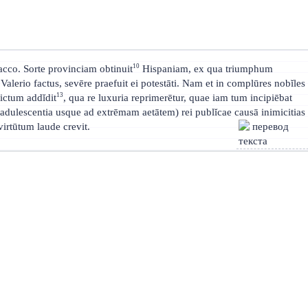
10
acco. Sorte provinciam obtinuit
Hispaniam, ex qua triumphum
lerio factus, sevēre praefuit ei potestāti. Nam et in complūres nobĭles
13
ictum addĭdit
, qua re luxuria reprimerētur, quae iam tum incipiēbat
adulescentia usque ad extrēmam aetātem) rei publĭcae causā inimicitias
 virtūtum laude crevit.