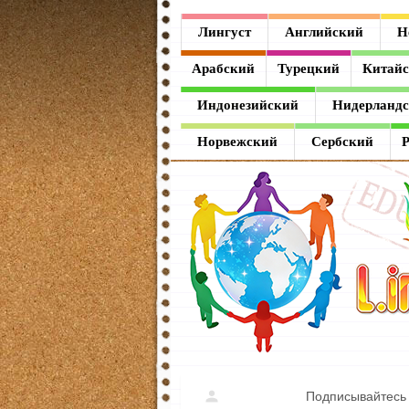
Лингуст
Лингуст
Английский
Н
Английский
Арабский
Турецкий
Китай
Немецкий
Индонезийский
Нидерланд
Французский
Норвежский
Сербский
Испанский
Итальянский
Латинский
Греческий
Арабский
Турецкий
Подписывайтесь 
Китайский