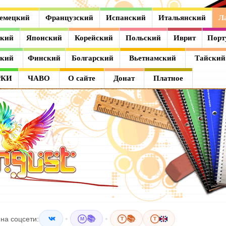
емецкий
Французский
Испанский
Итальянский
Л
ский
Японский
Корейский
Польский
Иврит
Порт
ский
Финский
Болгарский
Вьетнамский
Тайский
РКИ
ЧАВО
О сайте
Донат
Платное
•
📚
•
📚
на соцсети:
M
T
T