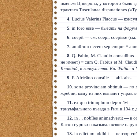
именем Цицерона, у которого было з
трактата Tusculanae disputationes («Т
4.
Lucius Valerius Flaccus — консул 
5.
in foro esse —
бывать на форум
6.
coepit — см. coepi, coepisse (см
7.
annōrum decem septemque = anno
8.
Q. Fabio, M. Claudio consulĭbus —
не имеет) = cum Q. Fabius et M. Claud
Клавдий, в консульство Кв. Фабия и 
9.
Р. Africāno consŭle — abl. abs. =
10.
sorte provinciam obtinuit —
по 
жребий, кому из них выпадет управл
11.
ex qua triumphum deportāvit 
триумфального въезда в Рим в 194 г. д
12.
in ... nobĭles animadvertit — 
Катон сурово наказывал всякие нару
13.
in edictum addĭdit — цензор 