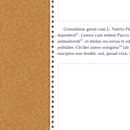
Consulātum gessit cum L. Valerio Fl
11
deportāvit
. Censor cum eōdem Flacco Va
12
animadvertit
, et multas res novas in ed
14
pullulāre. Circĭter annos octoginta
(ab 
suscipĕre non destĭtit, sed, quoad vixit,