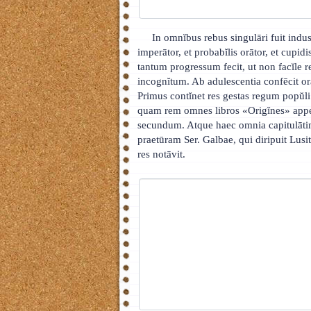
In omnĭbus rebus singulāri fuit indus
imperātor, et probabĭlis orātor, et cupi
tantum progressum fecit, ut non facĭle re
incognĭtum. Ab adulescentia confēcit ora
Primus contĭnet res gestas regum popŭli 
quam rem omnes libros «Origĭnes» appel
secundum. Atque haec omnia capitulātim
praetūram Ser. Galbae, qui diripuit Lus
res notāvit.