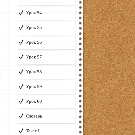
к
Урок 54
Урок 55
Урок 56
Урок 57
Урок 58
й: Текст XXV. Светоний: Гай Юлий Цезарь
Урок 59
Урок 60
Словарь
Текст I