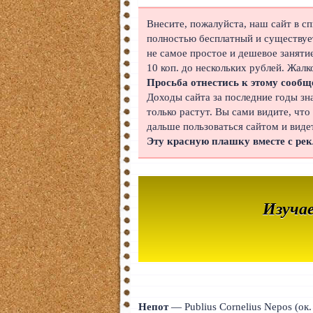
Японский
Внесите, пожалуйста, наш сайт в с
полностью бесплатный и существует
Корейский
не самое простое и дешевое заняти
10 коп. до нескольких рублей. Жалк
Польский
Просьба отнестись к этому сообщ
Доходы сайта за последние годы зн
Иврит
только растут. Вы сами видите, что
дальше пользоваться сайтом и виде
Португальский
Эту красную плашку вместе с ре
Чешский
Индонезийский
Изуча
Нидерландский
Финский
Болгарский
Вьетнамский
Непот
— Publius Cornelius Nepos (ок. 