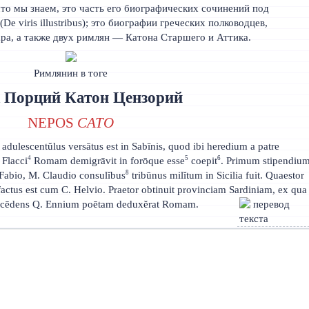
что мы знаем, это часть его биографических сочинений под
e viris illustribus); это биографии греческих полководцев,
ра, а также двух римлян — Катона Старшего и Аттика.
Римлянин в тоге
 Порций Катон Цензорий
NEPOS
CATO
, adulescentŭlus versātus est in Sabīnis, quod ibi heredium a patre
4
5
6
 Flacci
Romam demigrāvit in forōque esse
coepit
. Primum stipendiu
8
 Fabio, M. Claudio consulĭbus
tribūnus milĭtum in Sicilia fuit. Quaestor
s factus est cum C. Helvio. Praetor obtinuit provinciam Sardiniam, ex qua
 decēdens Q. Ennium poētam deduxĕrat Romam.