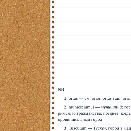
NB
1.
ortus — см. orior, ortus sum, orīri
2.
municipium, i —
муниципий
; го
римского гражданства; позднее, когд
провинциальный город.
3.
Tuscŭlum —
Тускул
, город в Ла