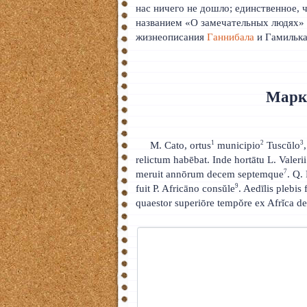
нас ничего не дошло; единственное, 
Тайский
названием «О замечательных людях» (D
жизнеописания
Ганнибала
и Гамилька
Румынский
Норвежский
Марк
Сербский
РКИ
1
2
3
М. Cato, ortus
municipio
Tuscŭlo
ЧАВО
relictum habēbat. Inde hortātu L. Valerii
7
meruit annōrum decem septemque
. Q.
О сайте
9
fuit P. Africāno consŭle
. Aedīlis plebi
quaestor superiōre tempŏre ex Afrĭca
Донат
Платное