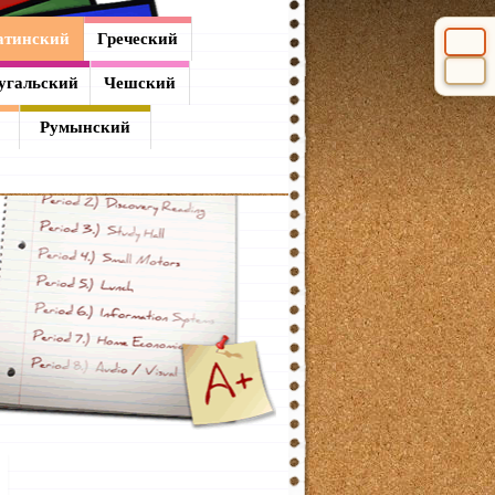
атинский
Греческий
Выбери
угальский
Чешский
Румынский