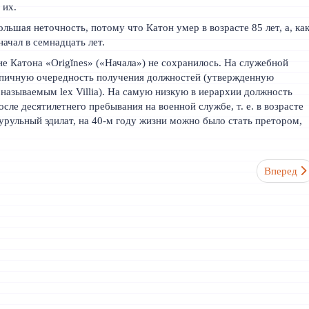
 их.
 большая неточность, потому что Катон умер в возрасте 85 лет, а, ка
ачал в семнадцать лет.
ие Катона «Origĭnes» («Начала») не сохранилось. На служебной
ипичную очередность получения должностей (утвержденную
так называемым lex Villia). На самую низкую в иерархии должность
сле десятилетнего пребывания на военной службе, т. е. в возрасте
урульный эдилат, на 40-м году жизни можно было стать претором,
оклинает троянцев (Vergilius)
Следующи
Вперед