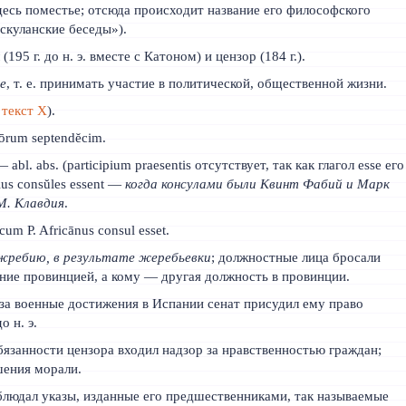
десь поместье; отсюда происходит название его философского
ускуланские беседы»).
(195 г. до н. э. вместе с Катоном) и цензор (184 г.).
е
, т. е. принимать участие в политической, общественной жизни.
.
текст X
).
̄rum septendĕcim.
 abl. abs. (participium praesentis отсутствует, так как глагол esse его
ius consŭles essent —
когда консулами были Квинт Фабий и Марк
М. Клавдия
.
 cum P. Africānus consul esset.
жребию, в результате жеребьевки
; должностные лица бросали
ение провинцией, а кому — другая должность в провинции.
— за военные достижения в Испании сенат присудил ему право
о н. э.
в обязанности цензора входил надзор за нравственностью граждан;
шения морали.
соблюдал указы, изданные его предшественниками, так называемые