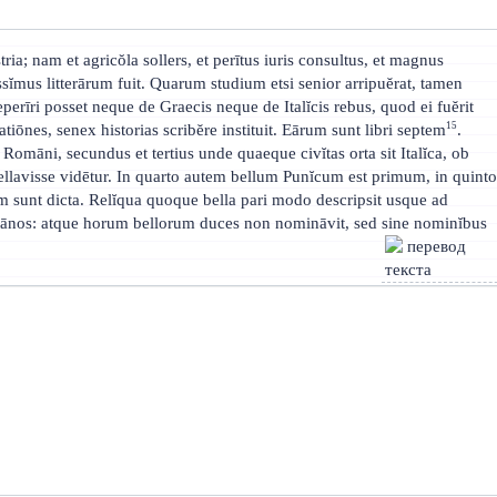
tria; nam et agricŏla sollers, et perītus iuris consultus, et magnus
dissĭmus litterārum fuit. Quarum studium etsi senior arripuĕrat, tamen
perīri posset neque de Graecis neque de Italĭcis rebus, quod ei fuĕrit
15
tiōnes, senex historias scribĕre instituit. Eārum sunt libri septem
.
Romāni, secundus et tertius unde quaeque civĭtas orta sit Italĭca, ob
lavisse vidētur. In quarto autem bellum Punĭcum est primum, in quint
 sunt dicta. Relĭqua quoque bella pari modo descripsit usque ad
itānos: atque horum bellorum duces non nomināvit, sed sine nominĭbus