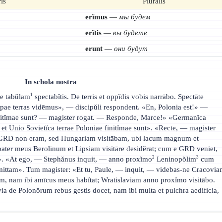
is
Pluralis
erĭmus
—
мы будем
erĭtis
—
вы будете
erunt
—
они будут
In schola nostra
1
e tabŭlam
spectabĭtis. De terris et oppĭdis vobis narrābo. Spectāte
ōpae terras vidēmus», — discipŭli respondent. «En, Polonia est!» —
initĭmae sunt? — magister rogat. — Responde, Marce!» «Germanĭca
t Unio Sovietĭca terrae Poloniae finitĭmae sunt». «Recte, — magister
 GRD non eram, sed Hungariam visitābam, ubi lacum magnum et
pater meus Berolīnum et Lipsiam visitāre desidĕrat; cum e GRD veniet,
2
3
it». «At ego, — Stephănus inquit, — anno proxĭmo
Leninopŏlim
cum
as mittam». Tum magister: «Et tu, Paule, — inquit, — videbas-ne Cracovi
m, nam ibi amīcus meus habĭtat; Wratislaviam anno proxĭmo visitābo.
ia de Polonōrum rebus gestis docet, nam ibi multa et pulchra aedificia,