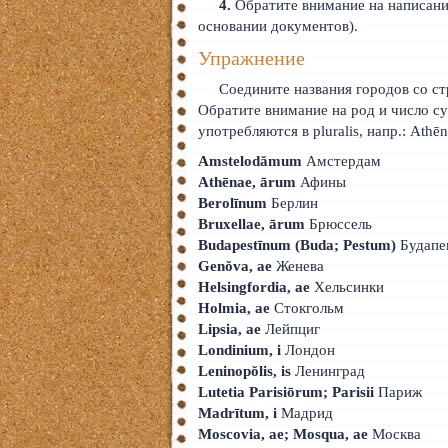
4.
Обратите внимание на написани
основании документов).
Упражнение
Соедините названия городов со стр
Обратите внимание на род и число су
употребляются в pluralis, напр.: Athēn
Amstelodămum
Амстердам
Athēnae, ārum
Афины
Berolīnum
Берлин
Bruxellae, ārum
Брюссель
Budapestīnum (Buda; Pestum)
Будапе
Genŏva, ae
Женева
Helsingfordia, ae
Хельсинки
Holmia, ae
Стокгольм
Lipsia, ae
Лейпциг
Londinium, i
Лондон
Leninopŏlis, is
Ленинград
Lutetia Parisiōrum; Parisii
Париж
Madrītum, i
Мадрид
Moscovia, ae; Mosqua, ae
Москва