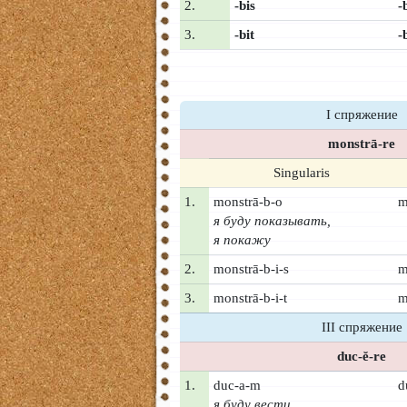
2.
-bis
-b
3.
-bit
-
I спряжение
monstrā-re
Singularis
1.
monstrā-b-o
m
я буду показывать,
я покажу
2.
monstrā-b-i-s
m
3.
monstrā-b-i-t
m
III спряжение
duc-ĕ-re
1.
duc-a-m
d
я буду вести,