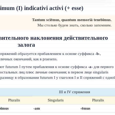
um (I) indicativi activi (+ esse)
Tantum sciēmus, quantum memoriā tenebĭmus.
Мы столько будем знать, сколько запомним.
вительного наклонения действительного
залога
II спряжений образуется прибавлением к основе суффикса
-b-
,
личных окончаний, как в praesens.
уют futurum I путем прибавления к основе суффикса
-a-
для первого
остальных лиц плюс личные окончания; в первом лице singularis
разницу в образовании futurum I у глаголов I и II спряжений с одно
III и IV спряжения
Pluralis
Singularis
Pluralis
bĭmus
-am
-ēmus