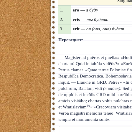
Singular
1.
ero
—
я буду
2.
eris
—
ты будешь
3.
erit
—
он (она, оно) будет
Переведите:
Magister ad puĕros et puellas: «Hodi
chartam! Quid in tabŭla vidētis?» «Eur
Petrus clamat. «Quae terrae Poloniae f
Respublĭca Democratĭca, Bohemoslavia e
inquit. — Eras-ne in GRD, Petre?» «In
pulchrum, Balaton, vidi
(я видел)
. Sed 
de oppĭdis et incŏlis GRD mihi narrāb
amīcis visitābo; chartas vobis pulchr
4
et Wratislaviam
?» «Cracoviam visitāba
Verba magistri memoriā teneo: Wratislav
templa et monumenta sunt».