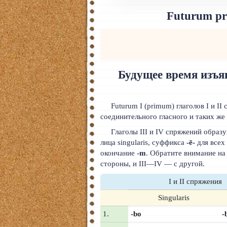
Тайский
Futurum prim
Румынский
Норвежский
Сербский
Будущее время изъя
РКИ
Futurum I (primum) глаголов I и 
ЧАВО
соединительного гласного и таких же 
О сайте
Глаголы III и IV спряжений образ
лица singularis, суффикса
-ē-
для всех 
Донат
окончание
-m
. Обратите внимание на 
стороны, и III—IV — с другой.
Платное
I и II спряжения
Singularis
1.
-bo
-