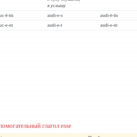
я услышу
uc-ē-tis
audi-e-s
audi-ē-tis
uc-e-nt
audi-e-t
audi-e-nt
помогательный глагол esse