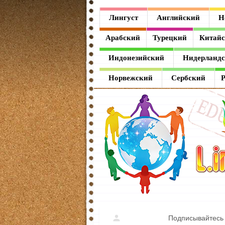
Лингуст
Лингуст
Английский
Н
Английский
Арабский
Турецкий
Китай
Немецкий
Индонезийский
Нидерланд
Французский
Норвежский
Сербский
Испанский
Итальянский
Латинский
Греческий
Арабский
Турецкий
Подписывайтесь 
Китайский