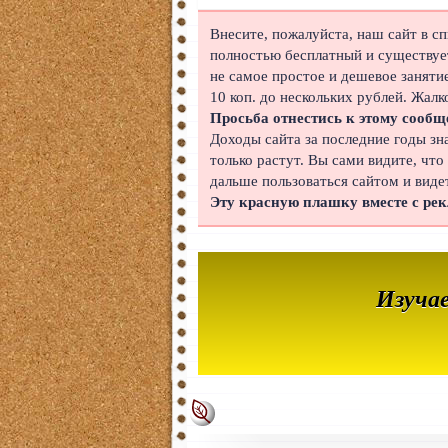
Японский
Внесите, пожалуйста, наш сайт в с
полностью бесплатный и существует
Корейский
не самое простое и дешевое заняти
10 коп. до нескольких рублей. Жалк
Польский
Просьба отнестись к этому сообщ
Доходы сайта за последние годы зн
Иврит
только растут. Вы сами видите, что
дальше пользоваться сайтом и виде
Португальский
Эту красную плашку вместе с ре
Чешский
Индонезийский
Изуча
Нидерландский
Финский
Болгарский
Вьетнамский