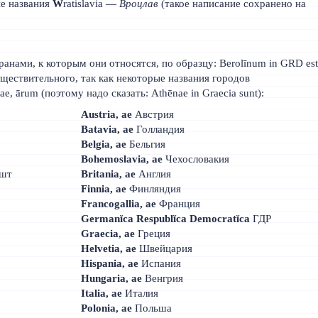
е названия
W
ratislavia —
Вроцлав
(такое написание сохранено на
анами, к которым они относятся, по образцу: Berolīnum in GRD est
ществительного, так как некоторые названия городов
ae, ārum (поэтому надо сказать: Athēnae in Graecia sunt):
Austria, ae
Австрия
Batavia, ae
Голландия
Belgia, ae
Бельгия
Bohemoslavia, ae
Чехословакия
шт
Britania, ae
Англия
Finnia, ae
Финляндия
Francogallia, ae
Франция
Germanĭca Respublĭca Democratĭca
ГДР
Graecia, ae
Греция
Helvetia, ae
Швейцария
Hispania, ae
Испания
Hungaria, ae
Венгрия
Italia, ae
Италия
Polonia, ae
Польша