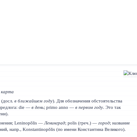
 карта
у
(досл.
в ближайшем году
). Для обозначения обстоятельства
предлога: die —
в день
; primo anno —
в первом году
. Это так
ни).
онения; Leninopŏlis —
Ленинград
; polis (греч.) —
город
; название
ий, напр., Konstantinopŏlis (по имени Константина Великого).