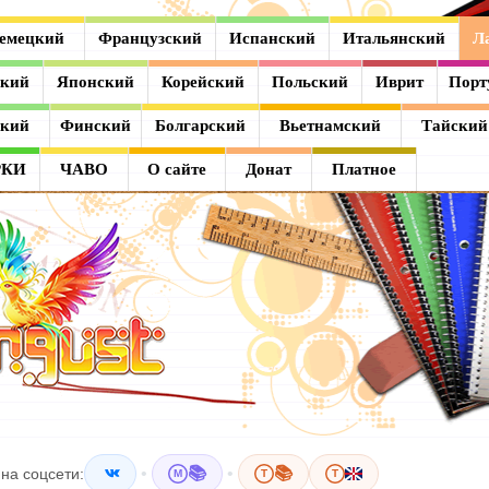
емецкий
Французский
Испанский
Итальянский
Л
ский
Японский
Корейский
Польский
Иврит
Порт
ский
Финский
Болгарский
Вьетнамский
Тайский
РКИ
ЧАВО
О сайте
Донат
Платное
•
📚
•
📚
на соцсети:
M
T
T