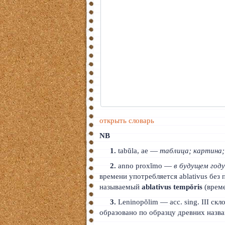
открыть словарь
NB
1.
tabŭla, ae —
таблица; картина;
2.
anno proxĭmo —
в будущем год
времени употребляется ablativus без 
называемый
ablativus tempŏris
(време
3.
Leninopŏlim — acc. sing. III скл
образовано по образцу древних назван