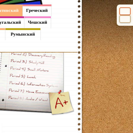
атинский
Греческий
Выбери
угальский
Чешский
Румынский