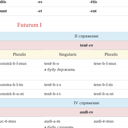
ĭtis
-es
-ētis
bunt
-et
-ent
Futurum I
II спряжение
tenē-re
Pluralis
Singularis
Pluralis
onstrā-b-ĭ-mus
tenē-b-o
tene-b-ĭ-mus
я буду держать
onstra-b-ĭ-tis
tenē-b-i-s
tene-b-ĭ-tis
onstrā-b-u-nt
tenē-b-i-t
tenē-b-u-nt
IV спряжение
audī-re
uc-ē-mus
audi-a-m
audi-ē-mus
я буду слушать,