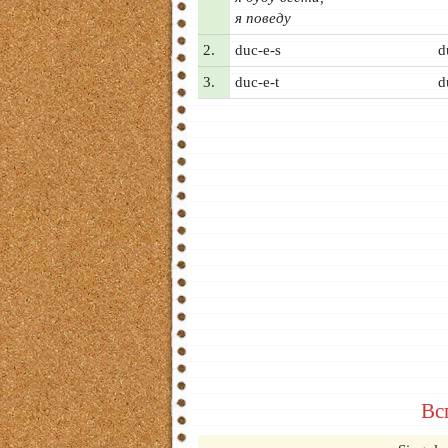
я поведу
2.
duc-e-s
d
3.
duc-e-t
d
Вс