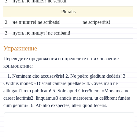
3.
пусть не пишет! ne scribat!
Pluralis
2.
не пишите! ne scribātis!
ne scripserĭtis!
3.
пусть не пишут! ne scribant!
Упражнение
Переведите предложения и определите в них значение
конъюнктива:
1. Nemĭnem cito accusavĕris! 2. Ne puĕro gladium dedĕris! 3.
Ovidius monet: «Discant cantāre puellae!» 4. Cives mali ne
attingant1 rem publĭcam! 5. Solo apud Cicerōnem: «Mors mea ne
careat lacrĭmis2; linquāmus3 amīcis maerōrem, ut celĕbrent funĕra
cum gemĭtu». 6. Ab alio exspectes, altĕri quod fecĕris.