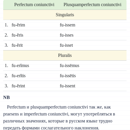
Perfectum coniunctivi
Plusquamperfectum coniunctivi
Singularis
1.
fu-ĕrim
fu-issem
2.
fu-ĕris
fu-isses
3.
fu-ĕrit
fu-isset
Pluralis
1.
fu-erĭmus
fu-issēmus
2.
fu-erĭtis
fu-issētis
3.
fu-ĕrint
fu-issent
NB
Perfectum и plusquamperfectum coniunctivi так же, как
praesens и imperfectum coniunctivi, могут употребляться в
различных значениях, которые в русском языке трудно
передать формами сослагательного наклонения.