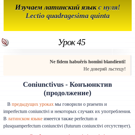
Изучаем латинский язык
с нуля!
Lectio quadragesima quinta
Урок 45
Ne fidem habuĕris homĭni blandienti!
Не доверяй льстецу!
Coniunctivus - Конъюнктив
(продолжение)
В
предыдущих уроках
мы говорили о praesens и
imperfectum coniunctivi и некоторых случаях их употребления.
В
латинском языке
имеется также perfectum и
plusquamperfectum coniunctivi (futurum coniunctivi отсутствует).