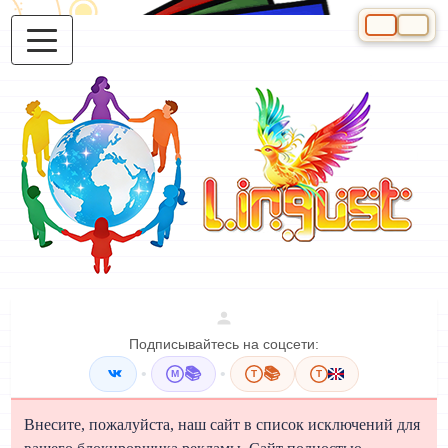
Выберите яз
Подписывайтесь на соцсети:
•
📚
•
📚
M
T
T
Внесите, пожалуйста, наш сайт в список исключений для