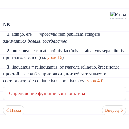
NB
1.
attingo, ĕre —
трогать
; rem publĭcam attingĕre —
заниматься делами государства
.
2.
mors mea ne careat lacrĭmis: lacrĭmis — ablativus separationis
при глаголе careo (см.
урок 16
).
3.
linquāmus = relinquāmus, от глагола relinquo, ĕre; иногда
простой глагол без приставки употребляется вместо
составного;
зд.:
coniunctivus hortativus (см.
урок 40
).
Определение функции конъюнктива:
Предыдущий: Урок 44. Косвенный вопрос (действие одновреме
Следующий: У
Назад
Вперед