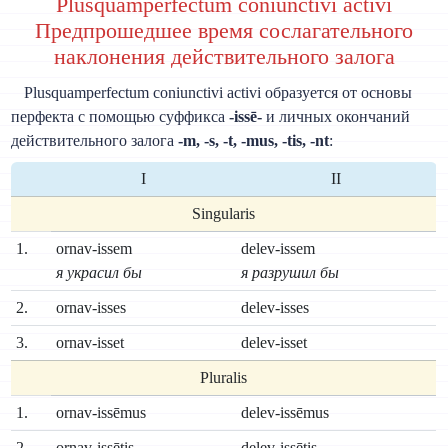
Plusquamperfectum coniunctivi activi
Предпрошедшее время сослагательного
наклонения действительного залога
Plusquamperfectum coniunctivi activi образуется от основы
перфекта с помощью суффикса
-issē-
и личных окончаний
действительного залога
-m, -s, -t, -mus, -tis, -nt
:
I
II
Singularis
1.
ornav-issem
delev-issem
я украсил бы
я разрушил бы
2.
ornav-isses
delev-isses
3.
ornav-isset
delev-isset
Pluralis
1.
ornav-issēmus
delev-issēmus
2.
ornav-issētis
delev-issētis