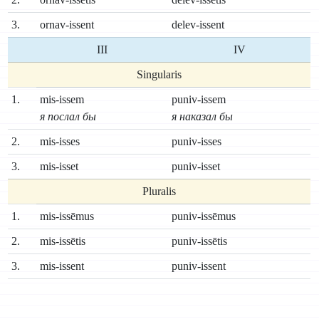
3.
ornav-issent
delev-issent
III
IV
Singularis
1.
mis-issem
puniv-issem
я послал бы
я наказал бы
2.
mis-isses
puniv-isses
3.
mis-isset
puniv-isset
Pluralis
1.
mis-issēmus
puniv-issēmus
2.
mis-issētis
puniv-issētis
3.
mis-issent
puniv-issent