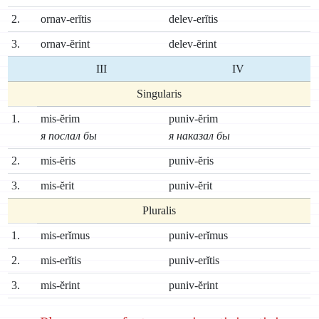
2.
ornav-erĭtis
delev-erĭtis
3.
ornav-ĕrint
delev-ĕrint
III
IV
Singularis
1.
mis-ĕrim
puniv-ĕrim
я послал бы
я наказал бы
2.
mis-ĕris
puniv-ĕris
3.
mis-ĕrit
puniv-ĕrit
Pluralis
1.
mis-erĭmus
puniv-erĭmus
2.
mis-erĭtis
puniv-erĭtis
3.
mis-ĕrint
puniv-ĕrint