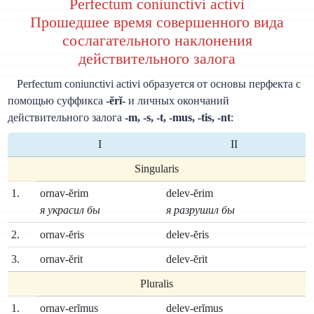
Perfectum coniunctivi activi
Прошедшее время совершенного вида
сослагательного наклонения
действительного залога
Perfectum coniunctivi activi образуется от основы перфекта с
помощью суффикса
-ĕrĭ-
и личных окончаний
действительного залога
-m, -s, -t, -mus, -tis, -nt
:
I
II
Singularis
1.
ornav-ĕrim
delev-ĕrim
я украсил бы
я разрушил бы
2.
ornav-ĕris
delev-ĕris
3.
ornav-ĕrit
delev-ĕrit
Pluralis
1.
ornav-erĭmus
delev-erĭmus