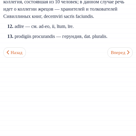
коллегия, состоявшая из 10 человек; в данном случае речь
идет о коллегии жрецов — хранителей и толкователей
Сивиллиных книг, decemviri sacris faciundis.
12.
adīre — см. ad-eo, ii, ĭtum, īre.
13.
prodigiis procurandis — герундив, dat. pluralis.
Предыдущий: Текст XVII. Войско Ганнибала у подножия Альп (L
Следующий: 
Назад
Вперед