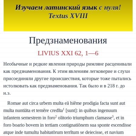
Изучаем латинский язык
с нуля!
Textus XVIII
Предзнаменования
LIVIUS XXI 62, 1—6
Необычные и редкие явления природы римляне расценивали
как предзнаменования. К этим явлениям легковерие и слухи
присоединяли другие происшествия, которые тоже пытались
истолковать как предзнаменования. Так было и в 218 г. до
н.э.
Romae aut circa urbem multa eā hiĕme prodigia facta sunt aut
1
multa nuntiāta et temĕre credĭta
[sunt]: in quibus ingenuum
2
3
infantem semestrem in foro
olitorio triumphum clamasse
, et in
foro boario bovem in tertiam contignatiōnem sua sponte escendisse
atque inde tumultu habitatōrum terrĭtum se deiecisse, et navium