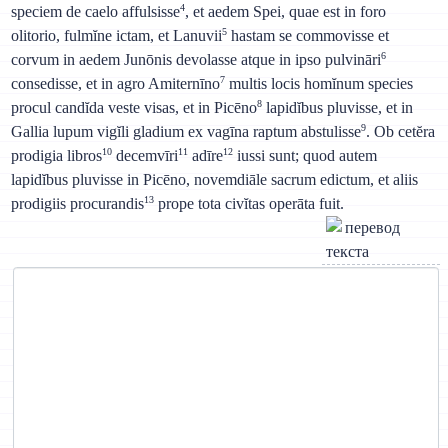
4
speciem de caelo affulsisse
, et aedem Spei, quae est in foro
5
olitorio, fulmĭne ictam, et Lanuvii
hastam se commovisse et
6
corvum in aedem Junōnis devolasse atque in ipso pulvināri
7
consedisse, et in agro Amiternīno
multis locis homĭnum species
8
procul candĭda veste visas, et in Picēno
lapidĭbus pluvisse, et in
9
Gallia lupum vigĭli gladium ex vagīna raptum abstulisse
. Ob cetĕra
10
11
12
prodigia libros
decemvīri
adīre
iussi sunt; quod autem
lapidĭbus pluvisse in Picēno, novemdiāle sacrum edictum, et aliis
13
prodigiis procurandis
prope tota civĭtas operāta fuit.