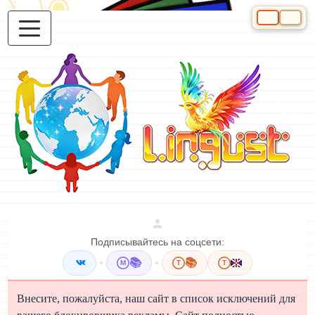
Выберите яз
Подписывайтесь на соцсети:
•
📚
•
📚
M
T
T
Внесите, пожалуйста, наш сайт в список исключений для