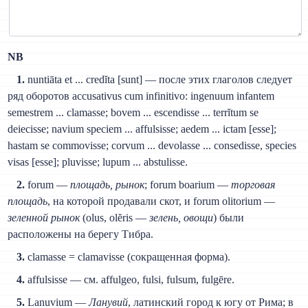
NB
1.
nuntiāta et ... credĭta [sunt] — после этих глаголов следует
ряд оборотов accusativus cum infinitivo: ingenuum infantem
semestrem ... clamasse; bovem ... escendisse ... terrĭtum se
deiecisse; navium speciem ... affulsisse; aedem ... ictam [esse];
hastam se commovisse; corvum ... devolasse ... consedisse, species
visas [esse]; pluvisse; lupum ... abstulisse.
2.
forum —
площадь, рынок
; forum boarium —
торговая
площадь
, на которой продавали скот, и forum olitorium —
зеленной рынок
(olus, olĕris —
зелень, овощи
) были
расположены на берегу Тибра.
3.
clamasse = clamavisse (сокращенная форма).
4.
affulsisse — см. affulgeo, fulsi, fulsum, fulgēre.
5.
Lanuvium —
Ланувий
, латинский город к югу от Рима; в