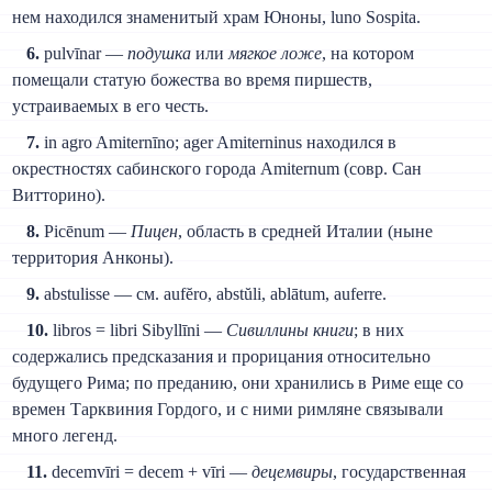
нем находился знаменитый храм Юноны, luno Sospita.
6.
pulvīnar —
подушка
или
мягкое ложе
, на котором
помещали статую божества во время пиршеств,
устраиваемых в его честь.
7.
in agro Amiternīno; ager Amiterninus находился в
окрестностях сабинского города Amiternum (совр. Сан
Витторино).
8.
Picēnum —
Пицен
, область в средней Италии (ныне
территория Анконы).
9.
abstulisse — см. aufĕro, abstŭli, ablātum, auferre.
10.
libros = libri Sibyllīni —
Сивиллины книги
; в них
содержались предсказания и прорицания относительно
будущего Рима; по преданию, они хранились в Риме еще со
времен Тарквиния Гордого, и с ними римляне связывали
много легенд.
11.
decemvīri = decem + vīri —
децемвиры
, государственная