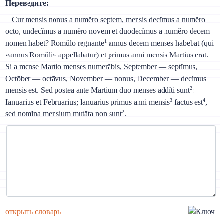
Переведите:
Cur mensis nonus a numĕro septem, mensis decĭmus a numĕro
octo, undecĭmus a numĕro novem et duodecĭmus a numĕro decem
1
nomen habet? Romŭlo regnante
annus decem menses habēbat (qui
«annus Romŭli» appellabātur) et primus anni mensis Martius erat.
Si a mense Martio menses numerābis, September — septĭmus,
Octōber — octāvus, November — nonus, December — decĭmus
2
mensis est. Sed postea ante Martium duo menses addĭti sunt
:
3
4
Ianuarius et Februarius; Ianuarius primus anni mensis
factus est
,
2
sed nomĭna mensium mutāta non sunt
.
открыть словарь