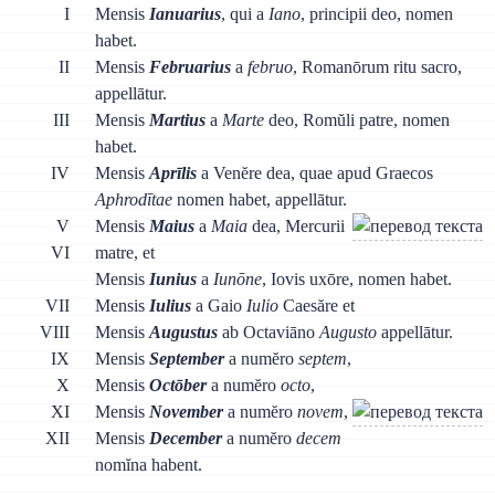
I
Mensis
Ianuarius
, qui a
Iano
, principii deo, nomen
habet.
II
Mensis
Februarius
a
februo
, Romanōrum ritu sacro,
appellātur.
III
Mensis
Martius
a
Marte
deo, Romŭli patre, nomen
habet.
IV
Mensis
Aprīlis
a Venĕre dea, quae apud Graecos
Aphrodītae
nomen habet, appellātur.
V
Mensis
Maius
a
Maia
dea, Mercurii
VI
matre, et
Mensis
Iunius
a
Iunōne
, Iovis uxōre, nomen habet.
VII
Mensis
Iulius
a Gaio
Iulio
Caesăre et
VIII
Mensis
Augustus
ab Octaviāno
Augusto
appellātur.
IX
Mensis
September
a numĕro
septem
,
X
Mensis
Octōber
a numĕro
octo
,
XI
Mensis
November
а numĕro
novem
,
XII
Mensis
December
а numĕro
decem
nomĭna habent.