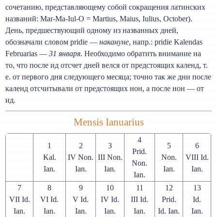
сочетанию, представляющему собой сокращения латинских
названий: Mar-Ma-Iul-O = Martius, Maius, Iulius, October).
День, предшествующий одному из названных дней,
обозначали словом pridie —
накануне
, напр.: pridie Kalendas
Februarias —
31 января
. Необходимо обратить внимание на
то, что после ид отсчет дней велся от предстоящих календ, т.
е. от первого дня следующего месяца; точно так же дни после
календ отсчитывали от предстоящих нон, а после нон — от
ид.
Mensis Ianuarius
4
1
2
3
5
6
Prid.
Kal.
IV Non.
III Non.
Non.
VIII Id.
Non.
Ian.
Ian.
Ian.
Ian.
Ian.
Ian.
7
8
9
10
11
12
13
VII Id.
VI Id.
V Id.
IV Id.
III Id.
Prid.
Id.
Ian.
Ian.
Ian.
Ian.
Ian.
Id. Ian.
Ian.