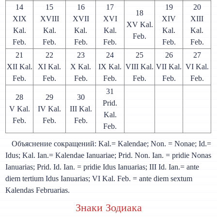
14
15
16
17
19
20
18
XIX
XVIII
XVII
XVI
XIV
XIII
XV Kal.
Kal.
Kal.
Kal.
Kal.
Kal.
Kal.
Feb.
Feb.
Feb.
Feb.
Feb.
Feb.
Feb.
21
22
23
24
25
26
27
XII Kal.
XI Kal.
X Kal.
IX Kal.
VIII Kal.
VII Kal.
VI Kal.
Feb.
Feb.
Feb.
Feb.
Feb.
Feb.
Feb.
31
28
29
30
Prid.
V Kal.
IV Kal.
III Kal.
Kal.
Feb.
Feb.
Feb.
Feb.
Объяснение сокращений: Kal.= Kalendae; Non. = Nonae; Id.=
Idus; Kal. Ian.= Kalendae Ianuariae; Prid. Non. Ian. = pridie Nonas
Ianuarias; Prid. Id. Ian. = pridie Idus Ianuarias; III Id. Ian.= ante
diem tertium Idus Ianuarias; VI Kal. Feb. = ante diem sextum
Kalendas Februarias.
Знаки Зодиака