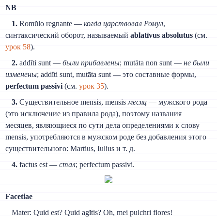
NB
1.
Romŭlo regnante —
когда царствовал Ромул
,
синтаксический оборот, называемый
ablatīvus absolutus
(см.
урок 58
).
2.
addĭti sunt —
были прибавлены
; mutāta non sunt —
не были
изменены
; addĭti sunt, mutāta sunt — это составные формы,
perfectum passivi
(см.
урок 35
).
3.
Существительное mensis, mensis
месяц
— мужского рода
(это исключение из правила рода), поэтому названия
месяцев, являющиеся по сути дела определениями к слову
mensis, употребляются в мужском роде без добавления этого
существительного: Martius, Iulius и т. д.
4.
factus est —
стал
; perfectum passivi.
Facetiae
Mater: Quid est? Quid agĭtis? Oh, mei pulchri flores!