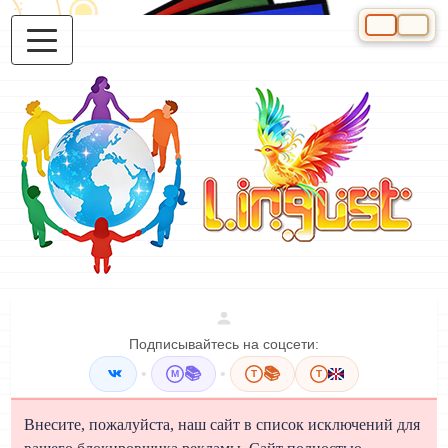
Выберите яз
Подписывайтесь на соцсети:
•
📚
•
📚
M
T
T
Внесите, пожалуйста, наш сайт в список исключений для