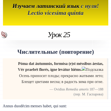
Изучаем латинский язык
с нуля!
Lectio vicesima quinta
Урок 25
Числительные (повторение)
Póma dat áutumnús, formósa (e)st méssibus áestas,
Vér praebét florés, ígne levátur hiéms.
Осень приносит плоды; прекрасно жатвами лето;
Блещет цветами весна; в радость зима при огне.
Ovidius
Remedia amoris
187—188
(пер. М. Гаспарова)
Annus duodĕcim menses habet, qui sunt: