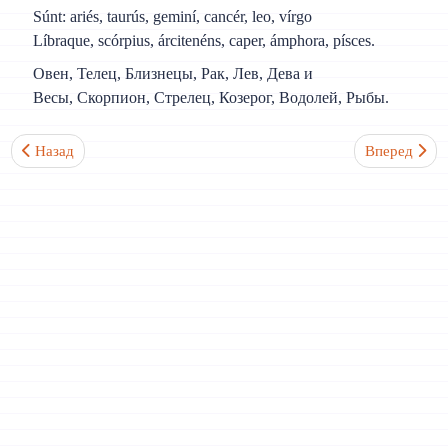
Súnt: ariés, taurús, geminí, cancér, leo, vírgo
Líbraque, scórpius, árcitenéns, caper, ámphora, písces.
Овен, Телец, Близнецы, Рак, Лев, Дева и
Весы, Скорпион, Стрелец, Козерог, Водолей, Рыбы.
Предыдущий: Урок 24. Числительные количественные и порядк
Следующий: Ур
Назад
Вперед