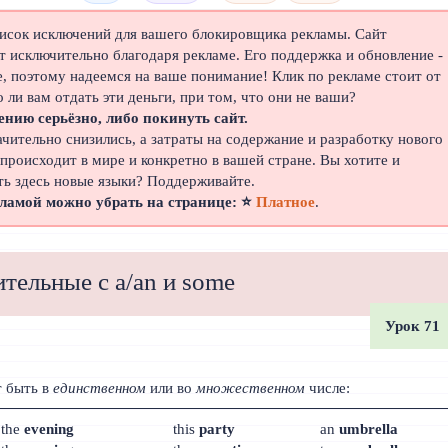
писок исключений для вашего блокировщика рекламы. Сайт
 исключительно благодаря рекламе. Его поддержка и обновление -
е, поэтому надеемся на ваше понимание! Клик по рекламе стоит от
о ли вам отдать эти деньги, при том, что они не ваши?
ению серьёзно, либо покинуть сайт.
ачительно снизились, а затраты на содержание и разработку нового
 происходит в мире и конкретно в вашей стране. Вы хотите и
ть здесь новые языки? Поддерживайте.
кламой можно убрать на странице: ⭐
Платное
.
тельные с a/an и some
Урок 71
т быть в
единственном
или во
множественном
числе:
the
evening
this
party
an
umbrella