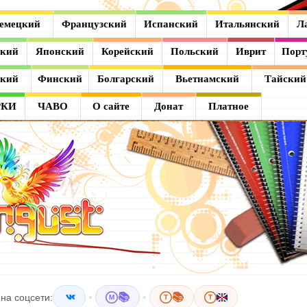
емецкий
Французский
Испанский
Итальянский
Л
ский
Японский
Корейский
Польский
Иврит
Порт
ский
Финский
Болгарский
Вьетнамский
Тайский
РКИ
ЧАВО
О сайте
Донат
Платное
•
📚
•
📚
на соцсети:
M
T
T