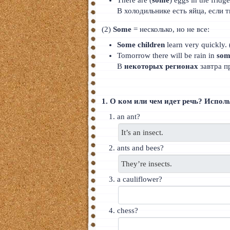
В холодильнике есть яйца, если 
(2)
Some
= несколько, но не все:
Some children
learn very quickly.
Tomorrow there will be rain in
som
В
некоторых регионах
завтра п
1. О ком или чем идет речь? Исполь
an ant?
ants and bees?
a cauliflower?
chess?