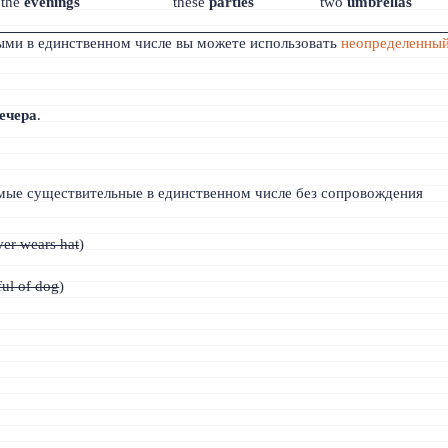
the
evenings
these
parties
two
umbrellas
ми в единственном числе вы можете использовать
неопределенны
ечера
.
мые существительные в единственном числе без сопровождения
ver wears hat
)
ful of dog
)