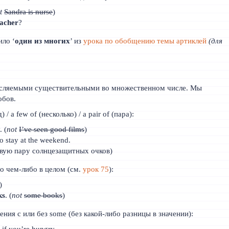
t
Sandra is nurse
)
eacher
?
ило ‘
один из многих
’ из
урока по обобщению темы артиклей
(для
сляемыми существительными во множественном числе. Мы
обов.
 / a few of (несколько) / a pair of (пара):
. (
not
I’ve seen good films
)
o stay at the weekend.
новую пару солнцезащитных очков)
 о чем-либо в целом (см.
урок 75
):
)
ks
. (
not
some books
)
ния с или без some (без какой-либо разницы в значении):
e if you’re hungry.