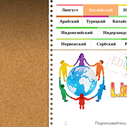
Лингуст
Лингуст
Английский
Н
Английский
Арабский
Турецкий
Китай
Немецкий
Индонезийский
Нидерланд
Французский
Норвежский
Сербский
Испанский
Итальянский
Латинский
Греческий
Арабский
Турецкий
Подписывайтесь 
Китайский