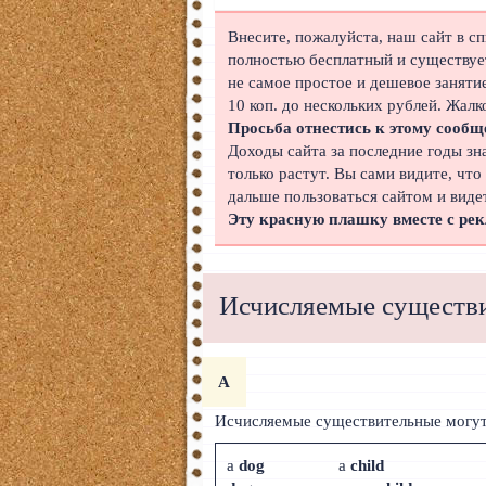
Японский
Внесите, пожалуйста, наш сайт в с
полностью бесплатный и существует
Корейский
не самое простое и дешевое заняти
10 коп. до нескольких рублей. Жалк
Польский
Просьба отнестись к этому сообщ
Доходы сайта за последние годы зн
Иврит
только растут. Вы сами видите, что
дальше пользоваться сайтом и виде
Португальский
Эту красную плашку вместе с ре
Чешский
Индонезийский
Исчисляемые существи
Нидерландский
Финский
A
Болгарский
Исчисляемые существительные могу
Вьетнамский
a
dog
a
child