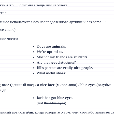
икль
a/an
..., описывая вещь или человека:
стол.
ное используется без неопределенного артикля и без some ...:
ce chairs
)
ное число:
Dogs are
animals
.
We’re
optimists
.
Most of my friends are
students
.
Are they
good students
?
Jill’s parents are
really nice people
.
What
awful shoes
!
g nose
(длинный нос) /
a nice face
(милое лицо) /
blue eyes
(голубые
 др. :
Jack has got
blue eyes
.
(
not
the blue eyes
)
ленный артикль
a/an
, когда говорите о том, чем кто-либо занимается