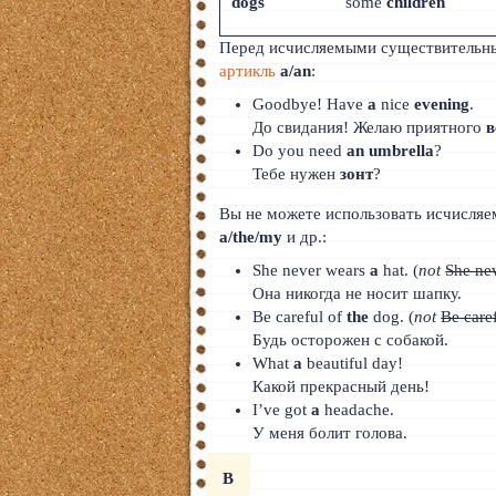
dogs
some
children
Тайский
Перед исчисляемыми существительны
Румынский
артикль
a/an
:
Goodbye! Have
a
nice
evening
.
Норвежский
До свидания! Желаю приятного
в
Do you need
an umbrella
?
Сербский
Тебе нужен
зонт
?
РКИ
Вы не можете использовать исчисляе
a/the/my
и др.:
ЧАВО
She never wears
a
hat. (
not
She ne
О сайте
Она никогда не носит шапку.
Be careful of
the
dog. (
not
Be care
Донат
Будь осторожен с собакой.
What
a
beautiful day!
Платное
Какой прекрасный день!
I’ve got
a
headache.
У меня болит голова.
B