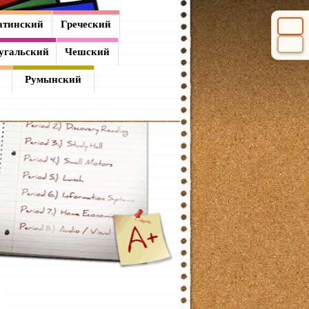
атинский
Греческий
Выбери
угальский
Чешский
Румынский