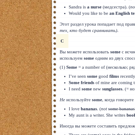
Sandra is
a nurse
(медсестра). (
no
Would you like to be
an English t
Этот раздел урока попадает под прав
тех, кто будет сравнивать)
.
C
Вы можете использовать
some
с исчи
используем
some
одним из двух спос
(1)
Some
= a number of (несколько; ряд)
I’ve seen
some
good
films
recently
Some friends
of mine are coming t
I need
some
new
sunglasses
. (= 
Не
используйте
some
, когда говорите
I love
bananas
. (
not
some bananas
My aunt is a writer. She writes
boo
Иногда вы можете составить предложе
There are (
some
) eggs in the fridg