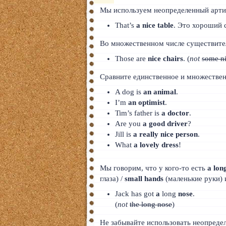
Мы используем неопределенный арт
That’s
a nice table
. Это хороший 
Во множественном числе существитель
Those are
nice chairs
. (
not
some ni
Сравните единственное и множествен
A dog is
an animal
.
I’m
an optimist
.
Tim’s father is
a doctor
.
Are you
a good driver
?
Jill is
a really nice person
.
What
a lovely dress
!
Мы говорим, что у кого-то есть
a lon
глаза) /
small hands
(маленькие руки) и
Jack has got
a
long
nose
.
(
not
the long nose
)
Не забывайте использовать неопреде