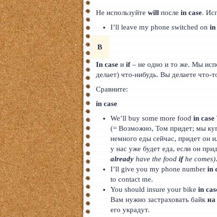
Не используйте
will
после
in case
. Ис
I’ll leave my phone switched on
in
B
In case
и
if
– не одно и то же. Мы ис
делает) что-нибудь. Вы делаете что-
Сравните:
in case
We’ll buy some more food
in case
(= Возможно, Том придет; мы к
немного еды сейчас, придет он и
у нас уже будет еда, если он при
already
have the food
if
he comes)
I’ll give you my phone number
in 
to contact me.
You should insure your bike
in cas
Вам нужно застраховать байк
на
его украдут.