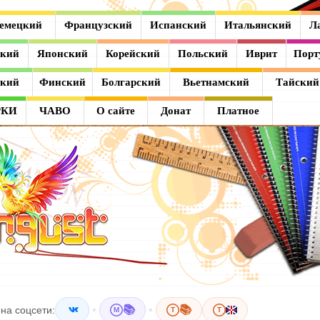
емецкий
Французский
Испанский
Итальянский
Л
ский
Японский
Корейский
Польский
Иврит
Порт
ский
Финский
Болгарский
Вьетнамский
Тайский
РКИ
ЧАВО
О сайте
Донат
Платное
•
📚
•
📚
на соцсети:
M
T
T