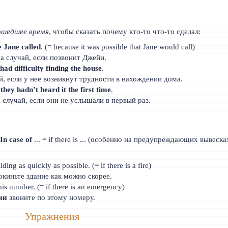
ошедшее время
, чтобы сказать почему кто-то что-то сделал:
e Jane called
. (= because it was possible that Jane would call)
а случай, если позвонит Джейн.
 had difficulty finding the house
.
й, если у нее возникнут трудности в нахождении дома.
 they hadn’t heard it the first time
.
 случай, если они не услышали в первый раз.
.
In case of
... = if there is ... (особенно на предупреждающих вывеска
lding as quickly as possible. (= if there is a fire)
окиньте здание как можно скорее.
his number. (= if there is an emergency)
ии
звоните по этому номеру.
Упражнения