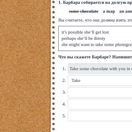
1. Барбара собирается на долгую пр
some chocolate
a map
an an
Вы считаете, что она должна взять эт
it’s possible she’ll get lost
perhaps she’ll be thirsty
she might want to take some photogr
Что вы скажете Барбаре? Напишите 