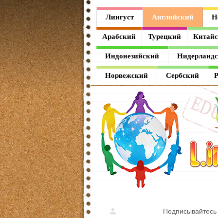
Лингуст
Лингуст
Английский
Н
Английский
Арабский
Турецкий
Китай
Немецкий
Индонезийский
Нидерланд
Французский
Норвежский
Сербский
Испанский
Итальянский
Латинский
Греческий
Арабский
Турецкий
Подписывайтесь 
Китайский