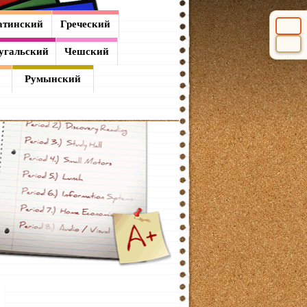
атинский
Греческий
Выбери
угальский
Чешский
Румынский