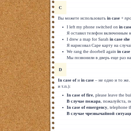
C
Вы можете использовать
in case
+
пр
I left my phone switched on
in cas
Я оставил телефон включенным н
I drew a map for Sarah
in case she
Я нарисовал Саре карту на случа
We rang the doorbell again
in case
Мы позвонили в дверь еще раз на
D
In case of
и
in case
– не одно и то же
и т.п.):
In case of fire
, please leave the bui
В случае пожара
, пожалуйста, п
In case of emergency
, telephone t
В случае чрезвычайной ситуац