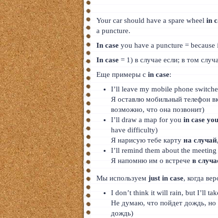
Тайский
Your car should have a spare wheel
in 
Румынский
a puncture.
In case
you have a puncture = because it
Норвежский
In case
= 1) в случае если; в том случа
Сербский
Еще примеры с
in case
:
РКИ
I’ll leave my mobile phone switch
Я оставлю мобильный телефон 
ЧАВО
возможно, что она позвонит)
I’ll draw a map for you
in case you
О сайте
have difficulty)
Я нарисую тебе карту
на случай
Донат
I’ll remind them about the meetin
Я напомню им о встрече
в случа
Платное
Мы используем
just in case
, когда ве
I don’t think it will rain, but I’ll 
Не думаю, что пойдет дождь, но
дождь)