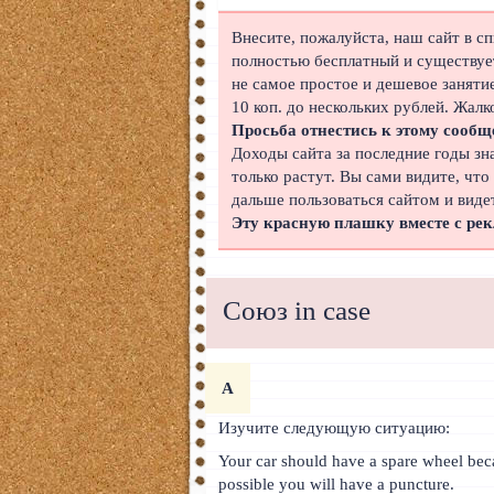
Японский
Внесите, пожалуйста, наш сайт в с
полностью бесплатный и существует
Корейский
не самое простое и дешевое заняти
10 коп. до нескольких рублей. Жалк
Польский
Просьба отнестись к этому сообщ
Доходы сайта за последние годы зн
Иврит
только растут. Вы сами видите, что
дальше пользоваться сайтом и виде
Португальский
Эту красную плашку вместе с ре
Чешский
Индонезийский
Союз in case
Нидерландский
Финский
A
Болгарский
Изучите следующую ситуацию:
Your car should have a spare wheel beca
Вьетнамский
possible you will have a puncture.