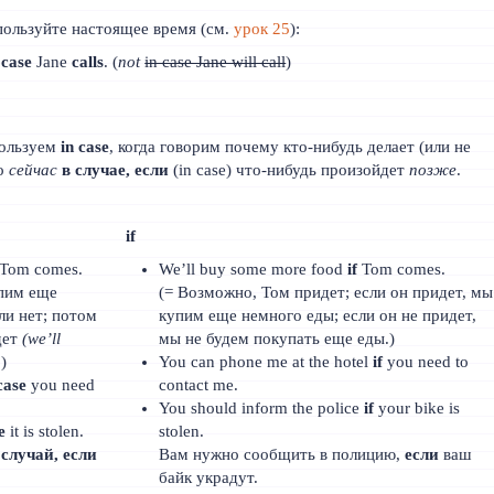
пользуйте настоящее время (см.
урок 25
):
 case
Jane
calls
. (
not
in case Jane will call
)
пользуем
in case
, когда говорим почему кто-нибудь делает (или не
то
сейчас
в случае, если
(in case) что-нибудь произойдет
позже
.
if
Tom comes.
We’ll buy some more food
if
Tom comes.
упим еще
(= Возможно, Том придет; если он придет, мы
ли нет; потом
купим еще немного еды; если он не придет,
дет
(we’ll
мы не будем покупать еще еды.)
.)
You can phone me at the hotel
if
you need to
case
you need
contact me.
You should inform the police
if
your bike is
e
it is stolen.
stolen.
 случай, если
Вам нужно сообщить в полицию,
если
ваш
байк украдут.