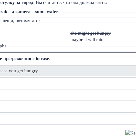
огулку за город.
Вы считаете, что она должна взять:
orak
a camera
some water
и вещи, потому что:
she might get hungry
maybe it will rain
aphs
предложения с in case.