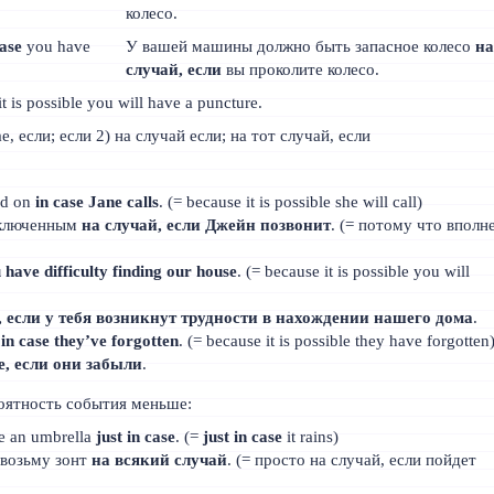
колесо.
case
you have
У вашей машины должно быть запасное колесо
на
случай, если
вы проколите колесо.
 is possible you will have a puncture.
е, если; если 2) на случай если; на тот случай, если
ed on
in case Jane calls
. (= because it is possible she will call)
включенным
на случай, если Джейн позвонит
. (= потому что вполн
 have difficulty finding our house
. (= because it is possible you will
, если у тебя возникнут трудности в нахождении нашего дома
.
g
in case they’ve forgotten
. (= because it is possible they have forgotten
е, если они забыли
.
роятность события меньше:
take an umbrella
just in case
. (=
just in case
it rains)
 возьму зонт
на всякий случай
. (= просто на случай, если пойдет