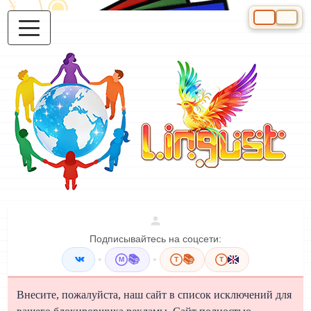
Выберите яз
Подписывайтесь на соцсети:
•
📚
•
📚
M
T
T
Внесите, пожалуйста, наш сайт в список исключений для