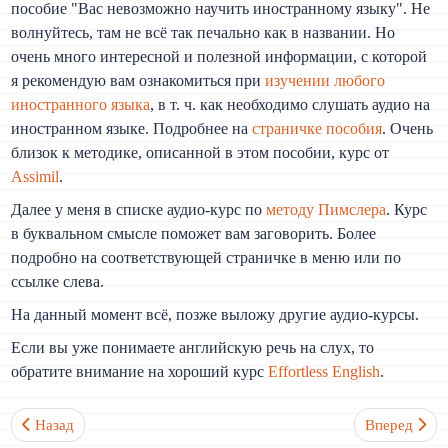
пособие "Вас невозможно научить иностранному языку". Не
волнуйтесь, там не всё так печально как в названии. Но
очень много интересной и полезной информации, с которой
я рекомендую вам ознакомиться при
изучении любого
иностранного языка
, в т. ч. как необходимо слушать аудио на
иностранном языке. Подробнее на
страничке пособия
. Очень
близок к методике, описанной в этом пособии, курс от
Assimil
.
Далее у меня в списке аудио-курс по
методу Пимслера
. Курс
в буквальном смысле поможет вам заговорить. Более
подробно на соответствующей страничке в меню или по
ссылке слева.
На данный момент всё, позже выложу другие аудио-курсы.
Если вы уже понимаете английскую речь на слух, то
обратите внимание на хороший курс
Effortless English
.
Предыдущий: Assimil. Английский без труда сегодня
Следующий: 
Назад
Вперед