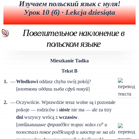
Изучаем польский язык с нуля!
Урок 10 (б) · Lekcja dziesiąta
Повелительное наклонение в
польском языке
Mieszkanie Tadka
Tekst B
1.
—
Włodkowi
oddasz chyba swój pokój?
[
влоткови оддаш хыба сфуй покуй
]
2.
—
Oczywiście. Wprawdzie teraz wolne są i pozostałe
pokoje — rodziców i
sióstr
nie ma — ale za trzy
dni
wszyscy wrócą z
wczasów
.
н
[
от͡шывишьче фправд͡же тэрас воlнэ со
и
позосталэ покое род͡жицуф и шюстр не ма аlэ
н