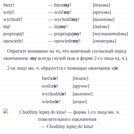
bierz!
— bierz
my
!
[
бешмы
]
wróć!
— wróć
my
!
[
вручмы
]
wychodź!
— wychodź
my
!
[
выхочмы
]
daj!
— daj
my
!
[
даймы
]
posprzątaj!
— posprzątaj
my
!
[
поспшонтаймы
]
opowiedz!
— opowiedz
my
!
[
оповецмы
]
Обратите внимание на то, что конечный согласный перед
окончанием -
my
всегда глухой (как в форме 2-го лица ед. ч.).
2-ое лицо мн. ч. образуется с помощью окончания -
cie
:
bierz
cie
!
[
бешче
]
wróć
cie
!
[
вручче
]
wychodź
cie
!
[
выхочче
]
wiedz
cie
!
[
вецче
]
— Chodźmy lepiej do kina!