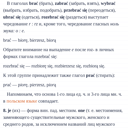
В глаголах
brać
(брать),
zabrać
(забрать, взять),
wybrać
(выбрать, избрать, подобрать),
przebrać się
(переодеться),
ubrać się
(одеться),
rozebrać się
(раздеться) выступает
чередование
r : rz
и, кроме того, чередование гласных
ноль
звука: о : е
.
b
r
ać — b
ior
ę, b
ierz
esz, b
ior
ą
Обратите внимание на выпадение
e
после roz- в личных
формах глагола rozebrać się:
roz
e
brać się — rozbiorę się, rozbierzesz się, rozbiorą się.
К этой группе принадлежит также глагол
prać
(стирать):
p
r
ać — p
ior
ę, p
ierz
esz, p
ior
ą
Напоминаем, что основа 1-го лица ед. ч. и 3-го лица мн. ч.
в
польском языке
совпадает.
8. je
(их) — форма вин. пад. местоим.
one
(т. е. местоимения,
заменяющего существительные мужского, женского и
среднего родов, за исключением названий лиц мужского