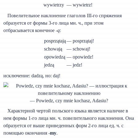
wywietrzy
— wywietrz!
Повелительное наклонение глаголов III-го спряжения
образуется от формы 3-го лица мн. ч., при этом
отбрасывается конечное -
ą
:
posprzątają
— posprzątaj!
schowają
— schowaj!
opowiedzą
— opowiedz!
jedzą
— jedz!
исключение: dadzą, но: daj!
— Powiedz, czy mnie kochasz, Adasiu?
Характерной чертой польского языка является наличие в
нем формы 1-го лица мн. ч. повелительного наклонения. Она
образуется от выше приведенных форм 2-го лица ед. ч. с
помощью окончания -
my
.