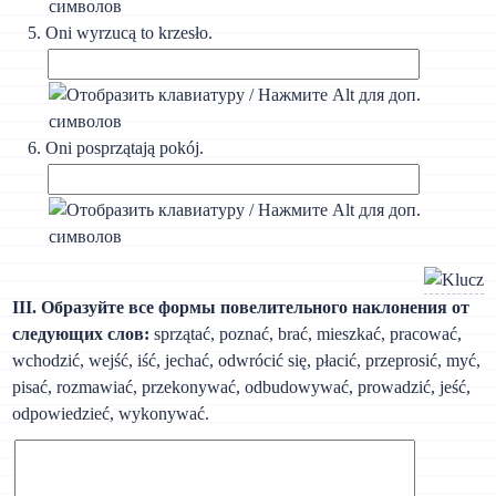
Oni wyrzucą to krzesło.
Oni posprzątają pokój.
III. Образуйте все формы повелительного наклонения от
следующих слов:
sprzątać, poznać, brać, mieszkać, pracować,
wchodzić, wejść, iść, jechać, odwrócić się, płacić, przeprosić, myć,
pisać, rozmawiać, przekonywać, odbudowywać, prowadzić, jeść,
odpowiedzieć, wykonywać.