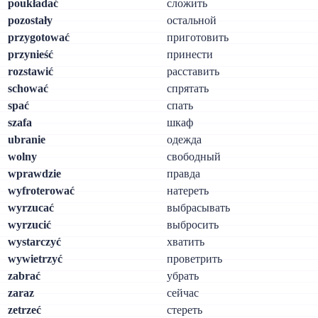
poukładać
сложить
pozostały
остальной
przygotować
приготовить
przynieść
принести
rozstawić
расставить
schować
спрятать
spać
спать
szafa
шкаф
ubranie
одежда
wolny
свободный
wprawdzie
правда
wyfroterować
натереть
wyrzucać
выбрасывать
wyrzucić
выбросить
wystarczyć
хватить
wywietrzyć
проветрить
zabrać
убрать
zaraz
сейчас
zetrzeć
стереть