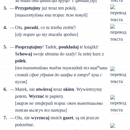
за тшы дни фшысцы вруцо
с фт͡шасуф
]
3.
—
Przygotujmy
już teraz ten pokój.
[
пшыготуймы юш тэрас тэн покуй
]
4.
—
Olu,
poradź
, со tu trzeba zrobić!
[
оlу порач цо ту тшэба зробич
]
5.
—
Posprzątajmy
! Tadek,
poukładaj
te książki!
Schowaj
swoje ubrania do szafy! Ja zetrę kurz z
półek
.
н
[
поспшонтаймы тадэк поукладай тэ кшё
шки
н
сховай сфое убраня до шафы я зэтрэ
куш с
пулэк
]
6.
—
Marek, nie
otwieraj
teraz
okien
. Wywietrzymy
potem.
Wyrzuć
te papiery.
[
марэк не отферай тэрас окен выветшымы
потэм выжуч тэ паперы
]
7.
—
Olu, nie
wyrzucaj
moich
gazet
, są mi jeszcze
potrzebne.