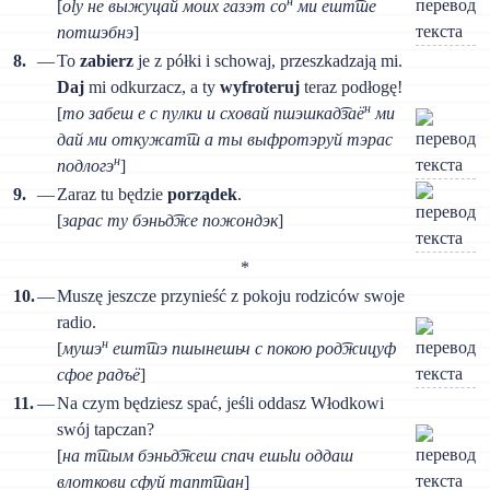
н
[
оlу не выжуцай моих газэт со
ми ешт͡ше
потшэбнэ
]
8.
—
То
zabierz
je z półki i schowaj, przeszkadzają mi.
Daj
mi odkurzacz, a ty
wyfroteruj
teraz podłogę!
н
[
то забеш e с пулки и сховай пшэшкад͡заё
ми
дай ми откужат͡ш а ты выфротэруй тэрас
н
подлогэ
]
9.
—
Zaraz tu będzie
porządek
.
[
зарас ту бэньд͡же пожондэк
]
*
10.
—
Muszę jeszcze przynieść z pokoju rodziców swoje
radio.
н
[
мушэ
ешт͡шэ пшынешьч с покою род͡жицуф
сфое радъё
]
11.
—
Na czym będziesz spać, jeśli oddasz Włodkowi
swój tapczan?
[
на т͡шым бэньд͡жеш спач ешьlи оддаш
влоткови сфуй тапт͡шан
]