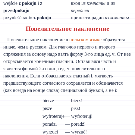
wejście
z pokoju
i
z
вход
из комнаты
и
из
przedpokoju
передней
przynieść radio
z pokoju
принести радио
из комнаты
Повелительное наклонение
Повелительное наклонение в
польском языке
образуется
иначе, чем в русском. Для глаголов первого и второго
спряжения за основу надо взять форму 3-го лица ед. ч. От нее
отбрасывается конечный гласный. Оставшаяся часть и
является формой 2-го лица ед. ч. повелительного
наклонения. Если отбрасывается гласный
i
, мягкость
предшествующего согласного сохраняется и обозначается
(как всегда на конце слова) специальной буквой, а не i:
bierze
— bierz!
pisze
— pisz!
wyfroteruje
— wyfroteruj!
poradzi
— poradź!
wyrzuci
— wyrzuć!