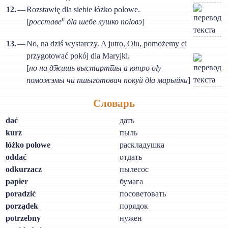
12.
—
Rozstawię dla siebie łóżko polowe.
н
[
росставе
дlа шебе лушко поlовэ
]
13.
—
No, na dziś wystarczy. A jutro, Olu, pomożemy ci
przygotować pokój dla Maryjki.
[
но на д͡жишь выстарт͡шы а ютро оlу
поможэмы чи пшыготовач покуй дlа марыйки
]
Словарь
dać
дать
kurz
пыль
łóżko polowe
раскладушка
oddać
отдать
odkurzacz
пылесос
papier
бумага
poradzić
посоветовать
porządek
порядок
potrzebny
нужен