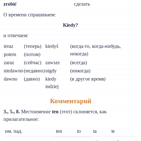
zrobić
сделать
О времени спрашиваем:
Kiedy?
и отвечаем:
teraz
(теперь)
kiedyś
(когда-то, когда-нибудь,
некогда)
potem
(потом)
zaraz
(сейчас)
zawsze
(всегда)
niedawno
(недавно)
nigdy
(никогда)
dawno
(давно)
kiedy
(в другое время)
indziej
Комментарий
3., 5., 8.
Местоимение
ten
(этот) склоняется, как
прилагательное:
им. пад.
ten
to
ta
te