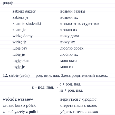
рода):
zabierz gazety
возьми газеты
zabierz
je
возьми их
znam te studentki
я знаю этих студенток
znam
je
я знаю их
widzę domy
вижу дома
widzę
je
вижу их
lubię psy
люблю собак
lubię
je
люблю их
myję okna
мою окна
myję
je
мою их
12. siebie
(себя) — род.-вин. пад. Здесь родительный падеж.
с + род. пад.
z + род. пад.
{
из + род. пад.
wrócić
z wczasów
вернуться
с курорта
zetrzeć kurz
z półek
стереть пыль
с полок
zabrać gazety
z półki
убрать газеты
с полки