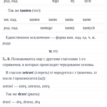
род. пад.
tego
tej
tych
Так же
tamten
(тот):
им. пад.
tamten
tamto
tamta
tamte
род. пад.
tamtego
tamtej
tamtych
Единственное исключение — форма вин. пад. ед. ч. ж.
рода:
tę
эту
5., 8.
Познакомьтесь еще с другими глаголами 1-го
спряжения, в которых происходит чередование основы.
В глаголе
zetrzeć
(стереть)
rz
чередуется с
r
(конечно,
rz
после
t
произносится [
ш
]):
zet
rz
eć — zet
r
ę, zet
rz
esz, zet
r
ą
Так же
drzeć
(рвать):
d
rz
eć — d
r
ę, d
rz
esz, d
r
ą