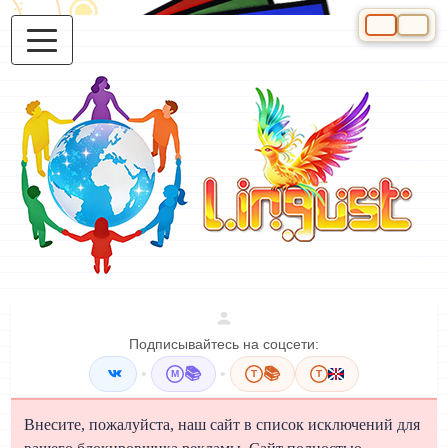
Выберите яз
Подписывайтесь на соцсети:
•
📚
•
📚
M
T
T
Внесите, пожалуйста, наш сайт в список исключений для