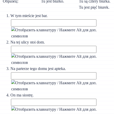
Образец:
Tu jest biurko.
Tu są cztery biurka.
Tu jest pięć biurek.
W tym mieście jest bar.
Na tej ulicy stoi dom.
Na parterze tego domu jest apteka.
On ma siostrę.