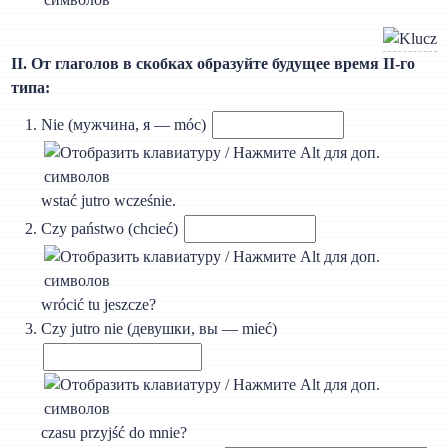
II. От глаголов в скобках образуйте будущее время II-го
типа:
Nie (мужчина, я — móc)
wstać jutro wcześnie.
Czy państwo (chcieć)
wrócić tu jeszcze?
Czy jutro nie (девушки, вы — mieć)
czasu przyjść do mnie?