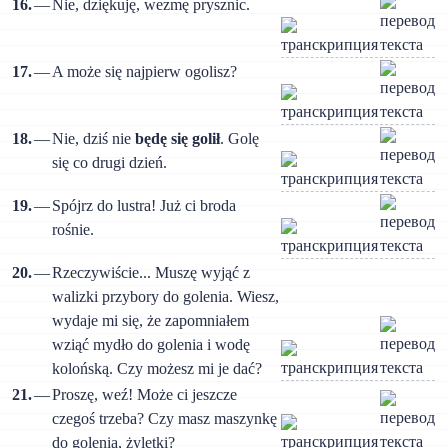
16.
—
Nie, dziękuję, wezmę prysznic.
17.
—
A może się najpierw ogolisz?
18.
—
Nie, dziś nie
będę się golił
. Golę
się co drugi dzień.
19.
—
Spójrz do lustra! Już ci broda
rośnie.
20.
—
Rzeczywiście... Muszę wyjąć z
walizki przybory do golenia. Wiesz,
wydaje mi się, że zapomniałem
wziąć mydło do golenia i wodę
kolońską. Czy możesz mi je dać?
21.
—
Proszę, weź! Może ci jeszcze
czegoś trzeba? Czy masz maszynkę
do golenia, żyletki?