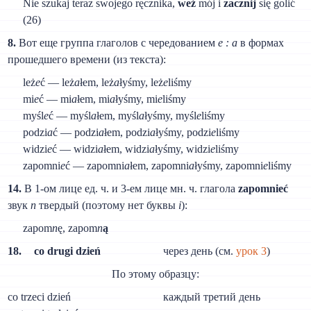
Nie szukaj teraz swojego ręcznika,
weź
mój i
zacznij
się golić
(26)
8.
Вот еще группа глаголов с чередованием
e : a
в формах
прошедшего времени (из текста):
leż
e
ć — leż
a
łem, leż
a
łyśmy, leż
e
liśmy
mi
e
ć — mi
a
łem, mi
a
łyśmy, mi
e
liśmy
myśl
e
ć — myśl
a
łem, myśl
a
łyśmy, myśl
e
liśmy
podzi
a
ć — podzi
a
łem, podzi
a
łyśmy, podzi
e
liśmy
widzi
e
ć — widzi
a
łem, widzi
a
łyśmy, widzi
e
liśmy
zapomni
e
ć — zapomni
a
łem, zapomni
a
łyśmy, zapomni
e
liśmy
14.
В 1-ом лице ед. ч. и 3-ем лице мн. ч. глагола
zapomnieć
звук
n
твердый (поэтому нет буквы
i
):
zapom
n
ę, zapom
n
ą
18.
со drugi dzień
через день (см.
урок 3
)
По этому образцу:
со trzeci dzień
каждый третий день