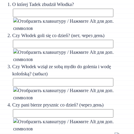
О której Tadek zbudził Włodka?
Czy Włodek goli się co dzień? (нет, через день)
Czy Włodek wziął ze sobą mydło do golenia i wodę
kolońską? (забыл)
Czy pani bierze prysznic co dzień? (через день)