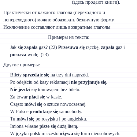
(здесь продают книги).
Практически от каждого глагола (переходного и
непереходного) можно образовать безличную форму.
Исключение составляют лишь возвратные глаголы.
Примеры из текста:
Jak
się zapala
gaz? (22)
Przesuwa się
rączkę,
zapala
gaz i
puszcza
wodę. (23)
Другие примеры:
Bilety
sprzedaje się
na trzy dni naprzód.
Po odejściu od kasy reklamacji
nie przyjmuje się
.
Nie jeździ się
tramwajem bez biletu.
Za towar
płaci się
w kasie.
Często
mówi się
o sztuce nowoczesnej.
W Polsce
produkuje się
samochody.
Tu
mówi się
po rosyjsku i po angielsku.
Imiona własne
pisze się
dużą literą.
W języku polskim często
używa się
form nieosobowych.