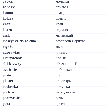
gąbka
мочалка
golić się
бриться
humor
юмор
kołdra
одеяло
kran
кран
lustro
зеркало
mały
маленький
maszynka do golenia
безопасная бритва
mydło
мыло
naprawiać
чинить
nieużywany
новый
obiektywny
объективный
ogolić się
побриться
pasta
паста
plaster
пластырь
poduszka
подушка
podziać
деть, девать
położyć się
лечь
pora
время