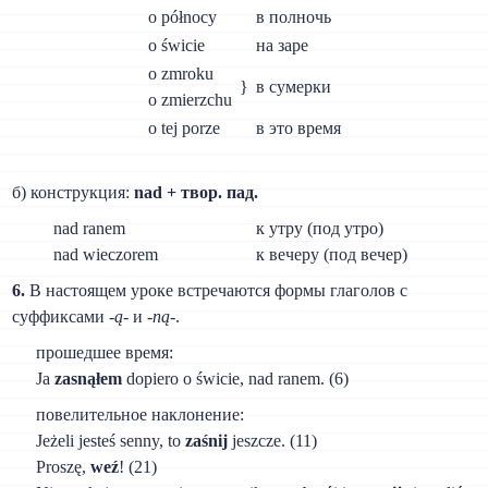
о północy
в полночь
о świcie
на заре
о zmroku
}
в сумерки
о zmierzchu
o tej porze
в это время
б) конструкция:
nad + твор. пад.
nad ranem
к утру (под утро)
nad wieczorem
к вечеру (под вечер)
6.
В настоящем уроке встречаются формы глаголов с
суффиксами -
ą
- и -
ną
-.
прошедшее время:
Ja
zasnąłem
dopiero о świcie, nad ranem. (6)
повелительное наклонение:
Jeżeli jesteś senny, to
zaśnij
jeszcze. (11)
Proszę,
weź
! (21)