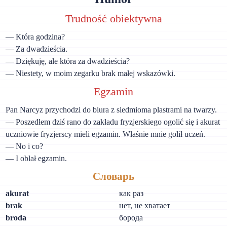
Trudność obiektywna
— Która godzina?
— Za dwadzieścia.
— Dziękuję, ale która za dwadzieścia?
— Niestety, w moim zegarku brak małej wskazówki.
Egzamin
Pan Narcyz przychodzi do biura z siedmioma plastrami na twarzy.
— Poszedłem dziś rano do zakładu fryzjerskiego ogolić się i akurat
uczniowie fryzjerscy mieli egzamin. Właśnie mnie golił uczeń.
— No i co?
— I oblał egzamin.
Словарь
akurat
как раз
brak
нет, не хватает
broda
борода