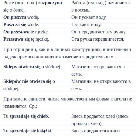
Pracę (вин. пад.)
rozpoczyna
Работа (им. пад.) начинается
się
о ósmej.
в восемь.
On puszcza
wodę.
Он пускает воду.
Puszcza się
wodę.
Пускают воду.
On przesuwa
tę rączkę.
Он передвигает эту ручку.
Przesuwa się
tę rączkę.
Эта ручка передвигается.
При отрицании, как и в личных конструкциях, винительный
падеж прямого дополнения заменяется родительным.
Sklepy otwiera się
о siódmej.
Магазины открываются в
семь.
Sklepów nie otwiera się
o
Магазины не открываются в
siódmej.
семь.
При замене единств. числа множественным форма глагола не
изменяется. Ср.:
Tu
sprzedaje się chleb
.
Здесь продается хлеб (здесь
продают хлеб).
Tu
sprzedaje się książki
.
Здесь продаются книги