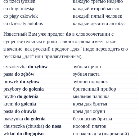
со trzeci tydzień
каждую третью неделю
со drugi miesiąc
каждый второй месяц
со piąty człowiek
каждый пятый человек
со dziesiąty autobus
каждый десятый автобус
Известный Вам уже предлог
do
в словосочетании с
существительным в роли главного слова имеет такое
значение, как русский предлог „для” (надо переводить его
русским „для” или прилагательным).
szczoteczka
do zębów
зубная щетка
pasta
do zębów
зубная паста
proszek
do zębów
зубной порошок
przybory
do golenia
бритвенный прибор
mydło
do golenia
мыльная палочка
krem
do golenia
крем для бритья
pasta
do obuwia
крем для обуви
maszynka
do golenia
безопасная бритва
chusteczka (chustka)
do nosa
носовой платок
wkład
do długopisu
стержень для (шариковой)