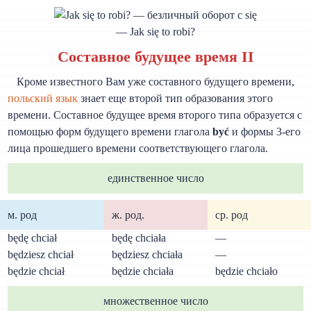
— Jak się to robi?
Составное будущее время II
Кроме известного Вам уже составного будущего времени,
польский язык
знает еще второй тип образования этого
времени. Составное будущее время второго типа образуется с
помощью форм будущего времени глагола
być
и формы 3-его
лица прошедшего времени соответствующего глагола.
единственное число
м. род
ж. род.
cp. род
będę chciał
będę chciała
—
będziesz chciał
będziesz chciała
—
będzie chciał
będzie chciała
będzie chciało
множественное число