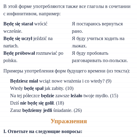
В этой форме употребляются также все глаголы в сочетании
с инфинитивом, например:
Będę się starał
wrócić
Я постараюсь вернуться
wcześnie.
рано.
Będę się uczył
jeździć na
Я буду учиться ходить на
nartach.
лыжах.
Będę próbował
rozmawiać po
Я буду пробовать
polsku.
разговаривать по-польски.
Примеры употребления форм будущего времени (из текста):
Będziesz miał
wciąż nowe wrażenia i co wtedy? (9)
Wtedy
będę spał
jak zabity. (10)
Na tej półeczce
będzie
zawsze
leżało
twoje mydło. (15)
Dziś
nie będę się golił
. (18)
Zaraz
będziemy jedli
śniadanie. (26)
Упражнения
I. Ответьте на следующие вопросы: