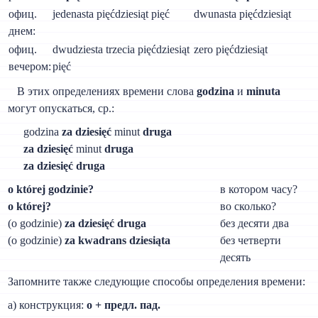
офиц.
jedenasta pięćdziesiąt pięć
dwunasta pięćdziesiąt
днем:
офиц.
dwudziesta trzecia pięćdziesiąt
zero pięćdziesiąt
вечером:
pięć
В этих определениях времени слова
godzina
и
minuta
могут опускаться, ср.:
godzina
za dziesięć
minut
druga
za dziesięć
minut
druga
za dziesięć druga
о której godzinie?
в котором часу?
о której?
во сколько?
(о godzinie)
za dziesięć druga
без десяти два
(o godzinie)
za kwadrans dziesiąta
без четверти
десять
Запомните также следующие способы определения времени:
а) конструкция:
o + предл. пад.