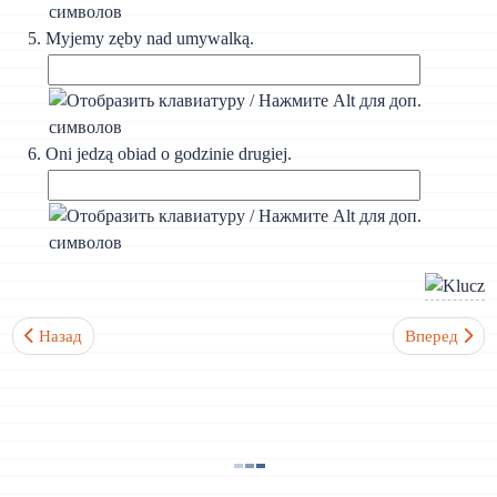
Myjemy zęby nad umywalką.
Oni jedzą obiad o godzinie drugiej.
Предыдущий: Урок 14. Возвратные и личные местоимения. Глаго
Следующий: 
Назад
Вперед