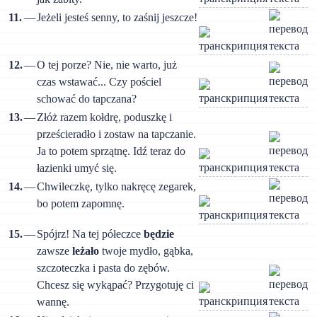
11.
—
Jeżeli jesteś senny, to zaśnij jeszcze!
12.
—
О tej porze? Nie, nie warto, już
czas wstawać... Czy pościel
schować do tapczana?
13.
—
Złóż razem kołdrę, poduszkę i
prześcieradło i zostaw na tapczanie.
Ja to potem sprzątnę. Idź teraz do
łazienki umyć się.
14.
—
Chwileczkę, tylko nakręcę zegarek,
bo potem zapomnę.
15.
—
Spójrz! Na tej półeczce
będzie
zawsze
leżało
twoje mydło, gąbka,
szczoteczka i pasta do zębów.
Chcesz się wykąpać? Przygotuję ci
wannę.