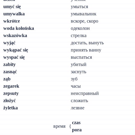
umyć się
умыться
umywalka
умывальник
wkrótce
вскоре, скоро
woda kolońska
одеколон
wskazówka
стрелка
wyjąć
достать, вынуть
wykąpać się
принять ванну
wyspać się
выспаться
zabity
убитый
zasnąć
заснуть
ząb
зуб
zegarek
часы
zepsuty
неисправный
złożyć
сложить
żyletka
лезвие
czas
время
{
pora