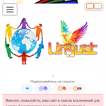
Выберите яз
Подписывайтесь на соцсети:
•
📚
•
📚
M
T
T
Внесите, пожалуйста, наш сайт в список исключений для