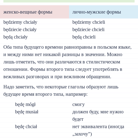
женско-вещные формы
лично-мужские формы
będziemy chciały
będziemy chcieli
będziecie chciały
będziecie chcieli
będą chciały
będą chcieli
Оба типа будущего времени равноправны в польском языке,
и между ними нет никакой разницы в значении. Можно
лишь отметить, что они различаются в стилистическом
отношении. Формы второго типа следует употреблять в
вежливых разговорах и при вежливом обращении.
Надо заметить, что некоторые глаголы образуют лишь
будущее время второго типа, например:
będę mógł
смогу
będę musiał
должен буду, мне нужно
будет
będę chciał
нет эквивалента (иногда
„захочу”)