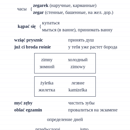
zegarek
(наручные, карманные)
часы
{
zegar
(стенные, башенные, на жел. дор.)
купаться
kąpać się
{
мыться (в ванне), принимать ванну
wziąć prysznic
принять душ
już ci broda rośnie
у тебя уже растет борода
zimny
холодный
зимний
zimowy
żyletka
лезвие
жилетка
kamizelka
myć zęby
чистить зубы
oblać egzamin
провалиться на экзамене
определение дней
przedwczoraj
jutro