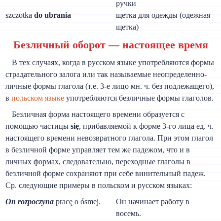
ручки
szczotka
do ubrania
щетка для одежды (одежная
щетка)
Безличный оборот — настоящее время
В тех случаях, когда в русском языке употребляются формы
страдательного залога или так называемые неопределенно-
личные формы глагола (т.е. 3-е лицо мн. ч. без подлежащего),
в
польском языке
употребляются безличные формы глаголов.
Безличная форма настоящего времени образуется с
помощью частицы
się
, прибавляемой к форме 3-го лица ед. ч.
настоящего времени невозвратного глагола. При этом глагол
в безличной форме управляет тем же падежом, что и в
личных формах, следовательно, переходные глаголы в
безличной форме сохраняют при себе винительный падеж.
Ср. следующие примеры в польском и русском языках:
On rozpoczyna
pracę о ósmej.
Он начинает работу в
восемь.