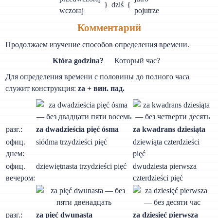
}
dziś
{
wczoraj
pojutrze
Комментарий
Продолжаем изучение способов определения времени.
Która godzina?
Который час?
Для определения времени с половины до полного часа
служит конструкция:
za + вин. пад.
разг.:
za dwadzieścia pięć ósma
za kwadrans dziesiąta
офиц.
siódma trzydzieści pięć
dziewiąta czterdzieści
днем:
pięć
офиц.
dziewiętnasta trzydzieści pięć
dwudziesta pierwsza
вечером:
czterdzieści pięć
разг.:
za pięć dwunasta
za dziesięć pierwsza