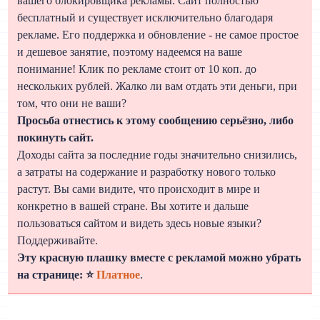
вашего блокировщика рекламы. Сайт полностью
бесплатный и существует исключительно благодаря
рекламе. Его поддержка и обновление - не самое простое
и дешевое занятие, поэтому надеемся на ваше
понимание! Клик по рекламе стоит от 10 коп. до
нескольких рублей. Жалко ли вам отдать эти деньги, при
том, что они не ваши?
Просьба отнестись к этому сообщению серьёзно, либо
покинуть сайт.
Доходы сайта за последние годы значительно снизились,
а затраты на содержание и разработку нового только
растут. Вы сами видите, что происходит в мире и
конкретно в вашей стране. Вы хотите и дальше
пользоваться сайтом и видеть здесь новые языки?
Поддерживайте.
Эту красную плашку вместе с рекламой можно убрать
на странице: ⭐
Платное
.