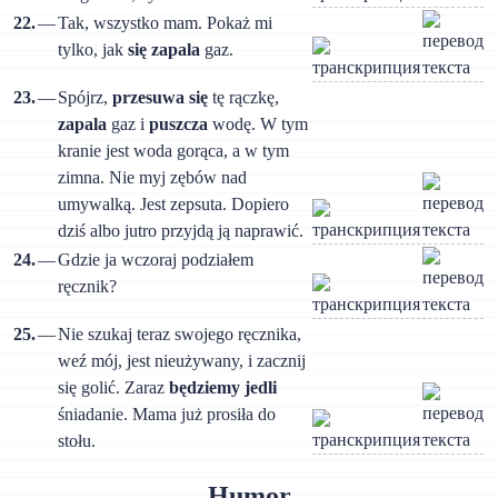
22.
—
Tak, wszystko mam. Pokaż mi
tylko, jak
się zapala
gaz.
23.
—
Spójrz,
przesuwa się
tę rączkę,
zapala
gaz i
puszcza
wodę. W tym
kranie jest woda gorąca, a w tym
zimna. Nie myj zębów nad
umywalką. Jest zepsuta. Dopiero
dziś albo jutro przyjdą ją naprawić.
24.
—
Gdzie ja wczoraj podziałem
ręcznik?
25.
—
Nie szukaj teraz swojego ręcznika,
weź mój, jest nieużywany, i zacznij
się golić. Zaraz
będziemy jedli
śniadanie. Mama już prosiła do
stołu.
Humor