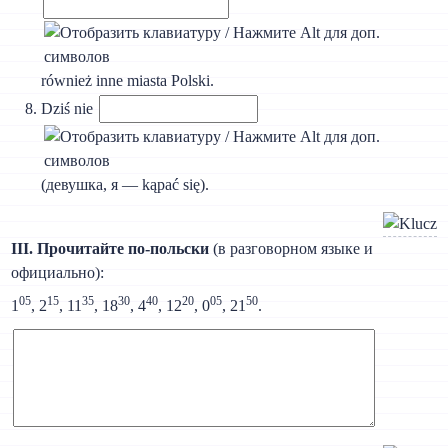
również inne miasta Polski.
Dziś nie
(девушка, я — kąpać się).
III. Прочитайте по-польски
(в разговорном языке и
официально):
05
15
35
30
40
20
05
50
1
, 2
, 11
, 18
, 4
, 12
, 0
, 21
.