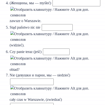
(Женщины, мы — myśleć)
zawsze o Warszawie.
Stąd państwo nic nie
(widzieć).
Czy panie teraz (jeść)
obiad?
Nie (девушки и парни, мы — siedzieć)
cały czas w Warszawie, (zwiedzać)