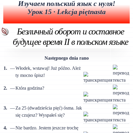
Изучаем польский язык с нуля!
Урок 15 · Lekcja piętnasta
Безличный оборот и составное
будущее время II в польском языке
Następnego dnia rano
1.
—
Włodek, wstawaj! Już późno. Ależ
ty mocno śpisz!
2.
—
Która godzina?
3.
—
Za 25 (dwadzieścia pięć) ósma. Jak
się czujesz? Wyspałeś się?
4.
—
Nie bardzo. Jestem jeszcze trochę