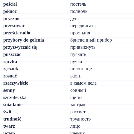
pościel
постель
północ
полночь
prysznic
душ
przesuwać
передвигать
prześcieradło
простыня
przybory do golenia
бритвенный прибор
przyzwyczaić się
привыкнуть
puszczać
пускать
rączka
ручка
ręcznik
полотенце
rosnąć
расти
rzeczywiście
в самом деле
senny
сонный
szczoteczka
щетка
śniadanie
завтрак
świt
рассвет
trudność
трудность
twarz
лицо
uczeń
ученик