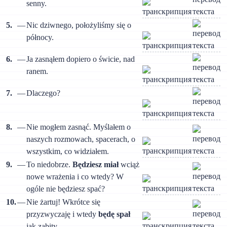
senny.
5.
—
Nic dziwnego, położyliśmy się o
północy.
6.
—
Ja zasnąłem dopiero o świcie, nad
ranem.
7.
—
Dlaczego?
8.
—
Nie mogłem zasnąć. Myślałem o
naszych rozmowach, spacerach, o
wszystkim, co widziałem.
9.
—
To niedobrze.
Będziesz miał
wciąż
nowe wrażenia i co wtedy? W
ogóle nie będziesz spać?
10.
—
Nie żartuj! Wkrótce się
przyzwyczaję i wtedy
będę spał
jak zabity.