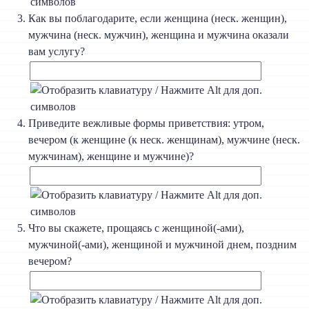
Как вы поблагодарите, если женщина (неск. женщин),
мужчина (неск. мужчин), женщина и мужчина оказали
вам услугу?
Приведите вежливые формы приветствия: утром,
вечером (к женщине (к неск. женщинам), мужчине (неск.
мужчинам), женщине и мужчине)?
Что вы скажете, прощаясь с женщиной(-ами),
мужчиной(-ами), женщиной и мужчиной днем, поздним
вечером?