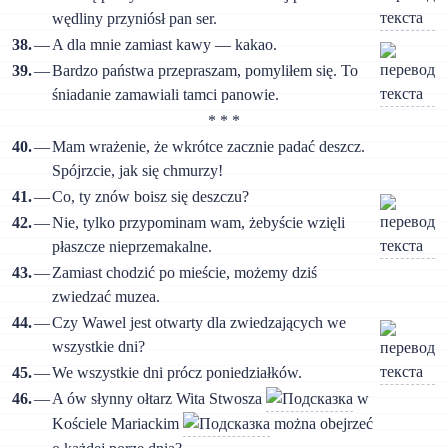
wędliny przyniósł pan ser.
38.
—
A dla mnie zamiast kawy — kakao.
39.
—
Bardzo państwa przepraszam, pomyliłem się. To
śniadanie zamawiali tamci panowie.
* * *
40.
—
Mam wrażenie, że wkrótce zacznie padać deszcz.
Spójrzcie, jak się chmurzy!
41.
—
Co, ty znów boisz się deszczu?
42.
—
Nie, tylko przypominam wam, żebyście wzięli
płaszcze nieprzemakalne.
43.
—
Zamiast chodzić po mieście, możemy dziś
zwiedzać muzea.
44.
—
Czy Wawel jest otwarty dla zwiedzających we
wszystkie dni?
45.
—
We wszystkie dni prócz poniedziałków.
46.
—
A ów słynny ołtarz Wita Stwosza
w
Kościele Mariackim
można obejrzeć