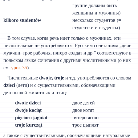
группе должны быть
женщины и мужчины)
kilkoro studentów
несколько студентов (=
студентки и студенты)
В том случае, когда речь идет только о мужчинах, эти
числительные не употребляются. Русским сочетаниям „двое
мужчин, трое рабочих, пятеро солдат и др.” соответствуют в
польском языке сочетания с другими числительными (о них
см.
урок 35
).
Числительные
dwoje, troje
и т.д. употребляются со словом
dzieci
(дети) и с существительными, обозначающими
детенышей животных и птиц:
dwoje dzieci
двое детей
dwoje kociąt
двое котят
pięcioro jagniąt
пятеро ягнят
troje kurcząt
трое цыплят
а также с существительными, обозначающими натуральные