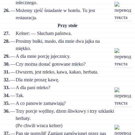
mlecznego.
26.
—
Możemy zjeść śniadanie w hotelu. Tu jest
restauracja.
Przy stole
27.
Kelner: — Słucham państwa.
28.
—
Prosimy bułki, masło, dla mnie dwa jajka na
miękko.
29.
—
A dla mnie porcję jajecznicy.
30.
—
Czy można dostać gotowane mleko?
31.
—
Owszem, jest mleko, kawa, kakao, herbata.
32.
—
Dla mnie proszę kawę.
33.
—
A dla pani mleko?
34.
—
Tak.
35.
—
A co panowie zamawiają?
36.
—
Trzy porcje wędliny, dżem śliwkowy i trzy szklanki
herbaty.
(Po chwili wraca kelner)
37.
—
Pan się pomylił! Zamiast zamówionej przez nas