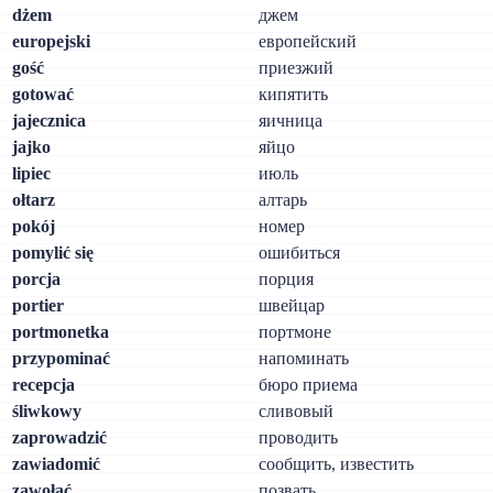
dżem
джем
europejski
европейский
gość
приезжий
gotować
кипятить
jajecznica
яичница
jajko
яйцо
lipiec
июль
ołtarz
алтарь
pokój
номер
pomylić się
ошибиться
porcja
порция
portier
швейцар
portmonetka
портмоне
przypominać
напоминать
recepcja
бюро приема
śliwkowy
сливовый
zaprowadzić
проводить
zawiadomić
сообщить, известить
zawołać
позвать