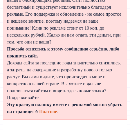
вашего блокировщика рекламы. Сайт полностью
бесплатный и существует исключительно благодаря
рекламе. Его поддержка и обновление - не самое простое
и дешевое занятие, поэтому надеемся на ваше
понимание! Клик по рекламе стоит от 10 коп. до
нескольких рублей. Жалко ли вам отдать эти деньги, при
том, что они не ваши?
Просьба отнестись к этому сообщению серьёзно, либо
покинуть сайт.
Доходы сайта за последние годы значительно снизились,
а затраты на содержание и разработку нового только
растут. Вы сами видите, что происходит в мире и
конкретно в вашей стране. Вы хотите и дальше
пользоваться сайтом и видеть здесь новые языки?
Поддерживайте.
Эту красную плашку вместе с рекламой можно убрать
на странице: ⭐
Платное
.