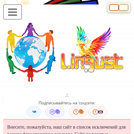
Выберите яз
Подписывайтесь на соцсети:
•
📚
•
📚
M
T
T
Внесите, пожалуйста, наш сайт в список исключений для