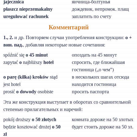
jajecznica
яичница-болтунья
płaszcz nieprzemakalny
дождевик, непромок. плащ
uregulować rachunek
заплатить по счету
Комментарий
1., 2.
и др. Повторяем случаи употребления конструкции:
о +
вин. пад.
, добавляя некоторые новые сочетания:
spóźnić się
о 45 minut
опоздать на 45 минут
zapytać
о
najbliższy
hotel
спросить, где ближайшая
гостиница („о чем”)
o parę (kilka) kroków
stąd
в нескольких шагах отсюда
jest hotel
находится гостиница
prosić
o dowody
osobiste
просить паспорта
Эта же конструкция выступает в оборотах со сравнительной
степенью прилагательных и наречий:
pokój droższy
о 50 złotych
комната дороже на 50 злотых
będzie kosztować drożej
o 50
будет стоить дороже на 50 зл.
zł