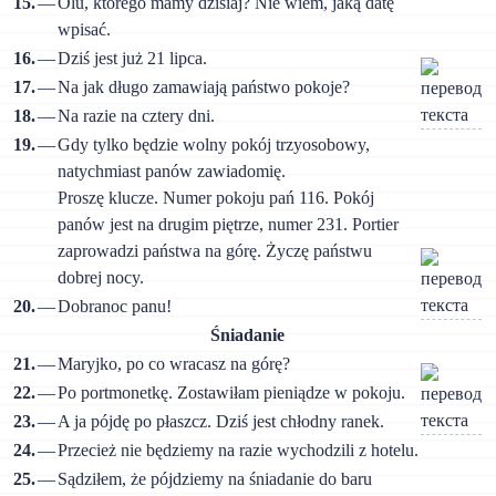
15.
—
Olu, którego mamy dzisiaj? Nie wiem, jaką datę
wpisać.
16.
—
Dziś jest już 21 lipca.
17.
—
Na jak długo zamawiają państwo pokoje?
18.
—
Na razie na cztery dni.
19.
—
Gdy tylko będzie wolny pokój trzyosobowy,
natychmiast panów zawiadomię.
Proszę klucze. Numer pokoju pań 116. Pokój
panów jest na drugim piętrze, numer 231. Portier
zaprowadzi państwa na górę. Życzę państwu
dobrej nocy.
20.
—
Dobranoc panu!
Śniadanie
21.
—
Maryjko, po co wracasz na górę?
22.
—
Po portmonetkę. Zostawiłam pieniądze w pokoju.
23.
—
A ja pójdę po płaszcz. Dziś jest chłodny ranek.
24.
—
Przecież nie będziemy na razie wychodzili z hotelu.
25.
—
Sądziłem, że pójdziemy na śniadanie do baru