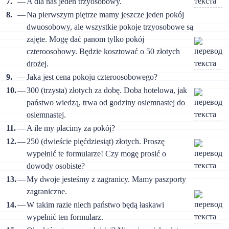
7.
—
A dla nas jeden trzyosobowy.
8.
—
Na pierwszym piętrze mamy jeszcze jeden pokój
dwuosobowy, ale wszystkie pokoje trzyosobowe są
zajęte. Mogę dać panom tylko pokój
czteroosobowy. Będzie kosztować o 50 złotych
drożej.
9.
—
Jaka jest cena pokoju czteroosobowego?
10.
—
300 (trzysta) złotych za dobę. Doba hotelowa, jak
państwo wiedzą, trwa od godziny osiemnastej do
osiemnastej.
11.
—
A ile my płacimy za pokój?
12.
—
250 (dwieście pięćdziesiąt) złotych. Proszę
wypełnić te formularze! Czy mogę prosić o
dowody osobiste?
13.
—
My dwoje jesteśmy z zagranicy. Mamy paszporty
zagraniczne.
14.
—
W takim razie niech państwo będą łaskawi
wypełnić ten formularz.