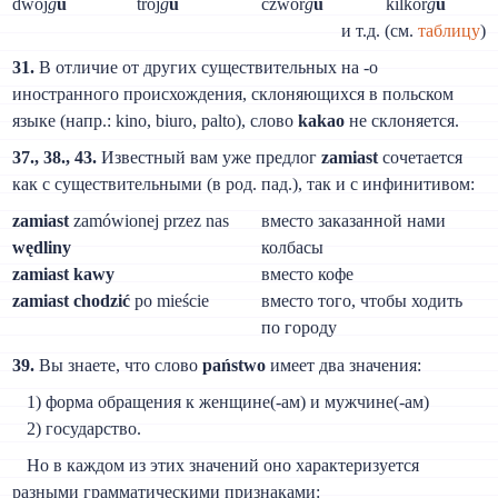
dwoj
g
u
troj
g
u
czwor
g
u
kilkor
g
u
и т.д. (см.
таблицу
)
31.
В отличие от других существительных на -о
иностранного происхождения, склоняющихся в польском
языке (напр.: kino, biuro, palto), слово
kakao
не склоняется.
37., 38., 43.
Известный вам уже предлог
zamiast
сочетается
как с существительными (в род. пад.), так и с инфинитивом:
zamiast
zamówionej przez nas
вместо заказанной нами
wędliny
колбасы
zamiast kawy
вместо кофе
zamiast chodzić
po mieście
вместо того, чтобы ходить
по городу
39.
Вы знаете, что слово
państwo
имеет два значения:
1) форма обращения к женщине(-ам) и мужчине(-ам)
2) государство.
Но в каждом из этих значений оно характеризуется
разными грамматическими признаками: