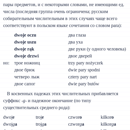
пары предметов, и с некоторыми словами, не имеющими ед.
числа (последняя группа очень ограничена; русским
собирательным числительным в этих случаях чаще всего
соответствуют в польском языке сочетания со словом para):
dwoje oczu
два глаза
dwoje uszu
два уха
dwoje rąk
две руки (у одного человека)
dwoje drzwi
двое дверей
но:
трое ножниц
trzy pary nożyczek
двое брюк
dwie pary spodni
четверо лыж
cztery pary nart
двое сапог
dwie pary butów
В косвенных падежах этих числительных прибавляется
суффикс -
g
- и падежное окончание (по типу
существительных среднего рода):
dwoj
e
troj
e
czwor
o
kilkor
o
dwoj
g
a
troj
g
a
czwor
g
a
kilkor
g
a