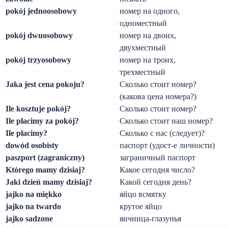
pokój jednoosobowy
номер на одного,
одноместный
pokój dwuosobowy
номер на двоих,
двухместный
pokój trzyosobowy
номер на троих,
трехместный
Jaka jest cena pokoju?
Сколько стоит номер?
(какова цена номера?)
Ile kosztuje pokój?
Сколько стоит номер?
Ile płacimy za pokój?
Сколько стоит наш номер?
Ile płacimy?
Сколько с нас (следует)?
dowód osobisty
паспорт (удост-е личности)
paszport (zagraniczny)
заграничный паспорт
Którego mamy dzisiaj?
Какое сегодня число?
Jaki dzień mamy dzisiaj?
Какой сегодня день?
jajko na miękko
яйцо всмятку
jajko na twardo
крутое яйцо
jajko sadzone
яичница-глазунья