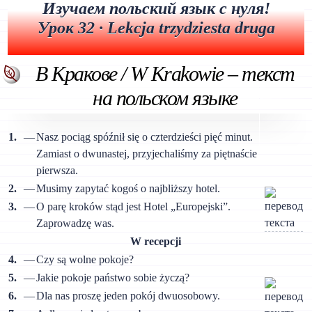
Изучаем польский язык с нуля!
Урок 32 · Lekcja trzydziesta druga
В Кракове / W Krakowie – текст
на польском языке
1.
—
Nasz pociąg spóźnił się o czterdzieści pięć minut.
Zamiast o dwunastej, przyjechaliśmy za piętnaście
pierwsza.
2.
—
Musimy zapytać kogoś o najbliższy hotel.
3.
—
O parę kroków stąd jest Hotel „Europejski”.
Zaprowadzę was.
W recepcji
4.
—
Czy są wolne pokoje?
5.
—
Jakie pokoje państwo sobie życzą?
6.
—
Dla nas proszę jeden pokój dwuosobowy.