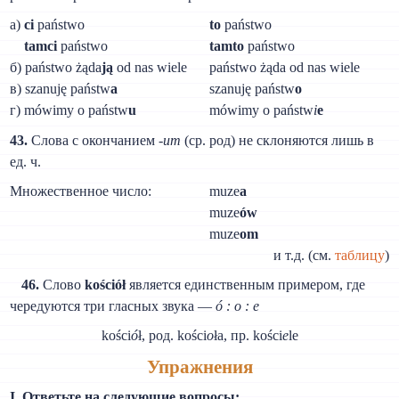
a)
ci
państwo
to
państwo
tamci
państwo
tamto
państwo
б) państwo żąda
ją
od nas wiele
państwo żąda od nas wiele
в) szanuję państw
a
szanuję państw
o
г) mówimy o państw
u
mówimy o państw
i
e
43.
Слова с окончанием -
um
(ср. род) не склоняются лишь в
ед. ч.
Множественное число:
muze
a
muze
ów
muze
om
и т.д. (см.
таблицу
)
46.
Слово
kościół
является единственным примером, где
чередуются три гласных звука —
ó : о : е
kości
ó
ł, род. kości
o
ła, пр. kości
e
le
Упражнения
I. Ответьте на следующие вопросы: