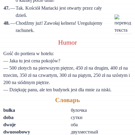
o każdej porze dnia?
47.
—
Tak. Kościół Mariacki jest otwarty przez cały
dzień.
48.
—
Chodźmy już! Zawołaj kelnera! Uregulujemy
rachunek.
Humor
Gość do portiera w hotelu:
— Jaka tu jest cena pokojów?
— 500 złotych na pierwszym piętrze, 450 zł na drugim, 400 zł na
trzecim, 350 zł na czwartym, 300 zł na piątym, 250 zł na szóstym i
200 na siódmym piętrze.
— Dziękuję panu, ale ten budynek jest dla mnie za niski.
Словарь
bułka
булочка
doba
сутки
dwoje
оба
dwuosobowy
двухместный