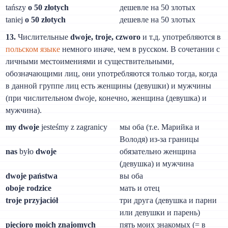
tańszy
o 50 złotych
дешевле на 50 злотых
taniej
o 50 złotych
дешевле на 50 злотых
13.
Числительные
dwoje, troje, czworo
и т.д. употребляются в
польском языке
немного иначе, чем в русском. В сочетании с
личными местоимениями и существительными,
обозначающими лиц, они употребляются только тогда, когда
в данной группе лиц есть женщины (девушки) и мужчины
(при числительном dwoje, конечно, женщина (девушка) и
мужчина).
my dwoje
jesteśmy z zagranicy
мы оба (т.е. Марийка и
Володя) из-за границы
nas
było
dwoje
обязательно женщина
(девушка) и мужчина
dwoje państwa
вы оба
oboje rodzice
мать и отец
troje przyjaciół
три друга (девушка и парни
или девушки и парень)
pięcioro moich znajomych
пять моих знакомых (= в