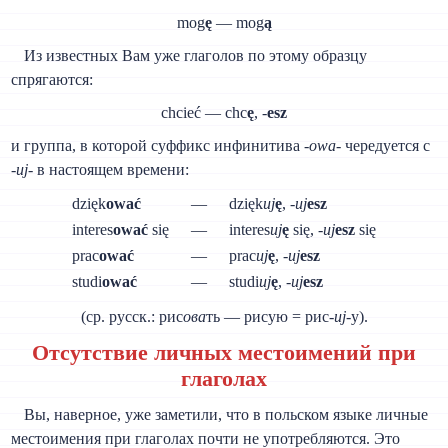
mog
ę
— mog
ą
Из известных Вам уже глаголов по этому образцу
спрягаются:
chcieć — chc
ę
, -
esz
и группа, в которой суффикс инфинитива -
owa
- чередуется с
-
uj
- в настоящем времени:
dzięk
ować
—
dzięk
uj
ę
, -
uj
esz
interes
ować
się
—
interes
uj
ę
się, -
uj
esz
się
prac
ować
—
prac
uj
ę
, -
uj
esz
studi
ować
—
studi
uj
ę
, -
uj
esz
(ср. русск.: рис
ова
ть — рисую = рис-
uj
-y).
Отсутствие личных местоимений при
глаголах
Вы, наверное, уже заметили, что в польском языке личные
местоимения при глаголах почти не употребляются. Это