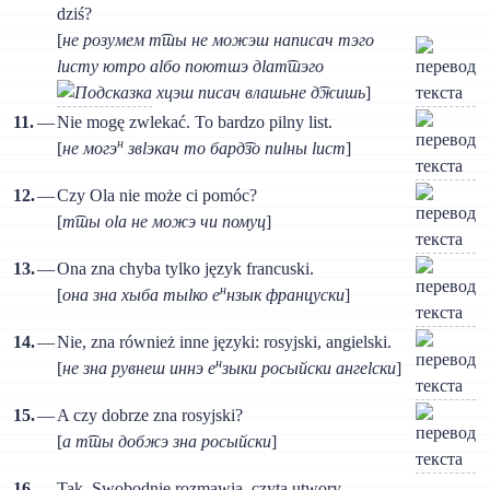
dziś?
[
не розумем т͡шы не можэш написач тэго
lисту ютро аlбо поютшэ дlат͡шэго
хцэш писач влашьне д͡жишь
]
11.
—
Nie mogę zwlekać. То bardzo pilny list.
н
[
не могэ
звlэкач то бард͡зо пиlны lист
]
12.
—
Czy Ola nie może ci pomóc?
[
т͡шы оlа не можэ чи помуц
]
13.
—
Ona zna chyba tylko język francuski.
н
[
она зна хыба тыlко е
нзык француски
]
14.
—
Nie, zna również inne języki: rosyjski, angielski.
н
[
не зна рувнеш иннэ е
зыки росыйски ангеlски
]
15.
—
A czy dobrze zna rosyjski?
[
а т͡шы добжэ зна росыйски
]
16.
—
Tak. Swobodnie rozmawia, czyta utwory