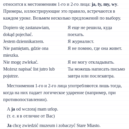
относится к местоимениям 1-го и 2-го лица:
ja, ty, my, wy
.
Примеры, иллюстрирующие это правило, встречаются в
каждом уроке. Возьмем несколько предложений по выбору.
Dopiero się zastanawiam,
Я еще не решила, куда
dokąd pojechać.
поехать.
Jestem dziennikarzem.
Я журналист.
Nie pamiętam, gdzie ona
Я не помню, где она живет.
mieszka.
Nie mogę zwlekać.
Я не могу откладывать.
Możesz napisać list jutro lub
Ты можешь написать письмо
pojutrze.
завтра или послезавтра.
Местоимения 1-го и 2-го лица употребляются лишь тогда,
когда на них падает логическое ударение (например, при
противопоставлении).
A
ja
od wczoraj mam urlop.
(т. e. я в отличие от Вас)
Ja
chcę zwiedzić muzeum i zobaczyć Stare Miasto.