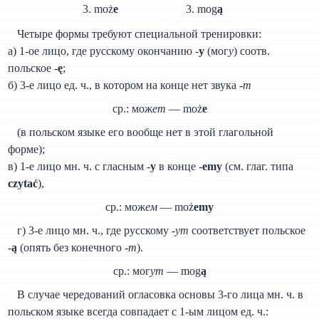
3. moż
e
3. mog
ą
Четыре формы требуют специальной тренировки:
а) 1-ое лицо, где русскому окончанию -
у
(мог
у
) соотв.
польское -
ę
;
б) 3-е лицо ед. ч., в котором на конце нет звука -
т
ср.: мож
ет
— moż
e
(в польском языке его вообще нет в этой глагольной
форме);
в) 1-е лицо мн. ч. с гласным -
y
в конце -
emy
(см. глаг. типа
czytać
),
ср.: мож
ем
— moż
emy
г) 3-е лицо мн. ч., где русскому -
ут
соответствует польское
-
ą
(опять без конечного -
т
).
ср.: мог
ут
— mog
ą
В случае чередований огласовка основы 3-го лица мн. ч. в
польском языке всегда совпадает с 1-ым лицом ед. ч.: