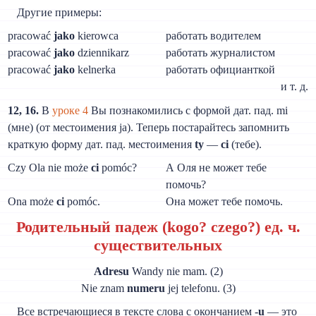
Другие примеры:
pracować
jako
kierowca
работать водителем
pracować
jako
dziennikarz
работать журналистом
pracować
jako
kelnerka
работать официанткой
и т. д.
12, 16.
В
уроке 4
Вы познакомились с формой дат. пад. mi
(мне) (от местоимения ja). Теперь постарайтесь запомнить
краткую форму дат. пад. местоимения
ty
—
ci
(тебе).
Czy Ola nie może
ci
pomóc?
А Оля не может тебе
помочь?
Ona może
ci
pomóc.
Она может тебе помочь.
Родительный падеж (kogo? czego?) ед. ч.
существительных
Adresu
Wandy nie mam. (2)
Nie znam
numeru
jej telefonu. (3)
Все встречающиеся в тексте слова с окончанием -
u
— это