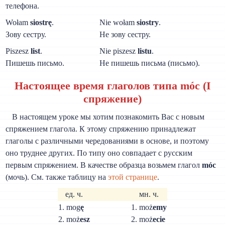
телефона.
Wołam
siostrę
.
Nie wołam
siostry
.
Зову сестру.
Не зову сестру.
Piszesz
list
.
Nie piszesz
listu
.
Пишешь письмо.
Не пишешь письма (письмо).
Настоящее время глаголов типа móc (I
спряжение)
В настоящем уроке мы хотим познакомить Вас с новым
спряжением глагола. К этому спряжению принадлежат
глаголы с различными чередованиями в основе, и поэтому
оно труднее других. По типу оно совпадает с русским
первым спряжением. В качестве образца возьмем глагол
móc
(мочь). См. также таблицу на
этой странице
.
ед. ч.
мн. ч.
1. mog
ę
1. moż
emy
2. moż
esz
2. moż
ecie