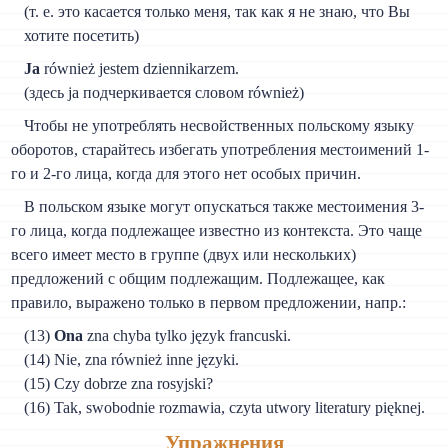
(т. e. это касается только меня, так как я не знаю, что Вы
хотите посетить)
Ja
również jestem dziennikarzem.
(здесь ja подчеркивается словом również)
Чтобы не употреблять несвойственных польскому языку
оборотов, старайтесь избегать употребления местоимений 1-
го и 2-го лица, когда для этого нет особых причин.
В польском языке могут опускаться также местоимения 3-
го лица, когда подлежащее известно из контекста. Это чаще
всего имеет место в группе (двух или нескольких)
предложений с общим подлежащим. Подлежащее, как
правило, выражено только в первом предложении, напр.:
(13)
Ona
zna chyba tylko język francuski.
(14) Nie, zna również inne języki.
(15) Czy dobrze zna rosyjski?
(16) Tak, swobodnie rozmawia, czyta utwory literatury pięknej.
Упражнения