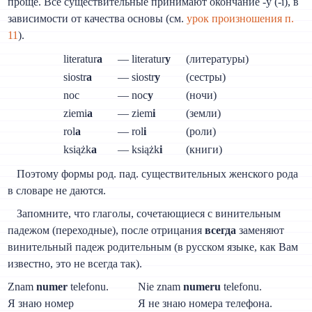
проще. Все существительные принимают окончание -y (-i), в
зависимости от качества основы (см.
урок произношения п.
11
).
literatur
a
— literatur
y
(литературы)
siostr
a
— siostr
y
(сестры)
noc
— noc
y
(ночи)
ziemi
a
— ziem
i
(земли)
rol
a
— rol
i
(роли)
książk
a
— książk
i
(книги)
Поэтому формы род. пад. существительных женского рода
в словаре не даются.
Запомните, что глаголы, сочетающиеся с винительным
падежом (переходные), после отрицания
всегда
заменяют
винительный падеж родительным (в русском языке, как Вам
известно, это не всегда так).
Znam
numer
telefonu.
Nie znam
numeru
telefonu.
Я знаю номер
Я не знаю номера телефона.