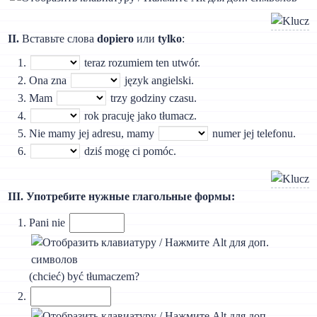
II.
Вставьте слова
dopiero
или
tylko
:
teraz rozumiem ten utwór.
Ona zna
język angielski.
Mam
trzy godziny czasu.
rok pracuję jako tłumacz.
Nie mamy jej adresu, mamy
numer jej telefonu.
dziś mogę ci pomóc.
III. Употребите нужные глагольные формы:
Pani nie
(chcieć) być tłumaczem?