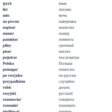
język
язык
list
письмо
móc
мочь
na pewno
наверняка
napisać
написать
numer
номер
pamiętać
помнить
pilny
срочный
pisać
писать
pojutrze
послезавтра
Polska
Польша
pomagać
помогать
po rosyjsku
по-русски
przypadkiem
случайно
robić
делать
rosyjski
русский
rozmawiać
говорить
rozumieć
понимать
studiować
изучать