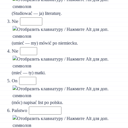
(Studiować — ja) literaturę.
Nie
(umieć — my) mówić po niemiecku.
Nie
(mieć — ty) matki.
On
(móc) napisać list po polsku.
Państwo