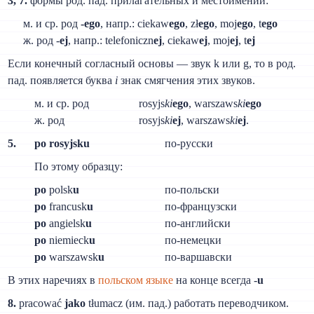
3, 7.
формы род. пад. прилагательных и местоимений:
м. и ср. род
-ego
, напр.: ciekaw
ego
, zł
ego
, moj
ego
, t
ego
ж. род -
ej
, напр.: telefoniczn
ej
, ciekaw
ej
, moj
ej
, t
ej
Если конечный согласный основы — звук k или g, то в род.
пад. появляется буква
i
знак смягчения этих звуков.
м. и ср. род
rosyjs
ki
ego
, warszaws
ki
ego
ж. род
rosyjs
ki
ej
, warszaws
ki
ej
.
5.
po rosyjsku
по-русски
По этому образцу:
po
polsk
u
по-польски
po
francusk
u
по-французски
po
angielsk
u
по-английски
po
niemieck
u
по-немецки
po
warszawsk
u
по-варшавски
В этих наречиях в
польском языке
на конце всегда -
u
8.
pracować
jako
tłumacz (им. пад.) работать переводчиком.