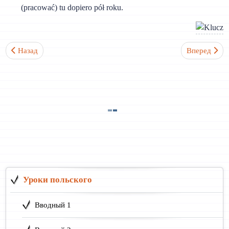
(pracować) tu dopiero pół roku.
Предыдущий: Урок 4. Творительный падеж. Настоящее время гл
Следующий: 
Назад
Вперед
Уроки польского
Вводный 1