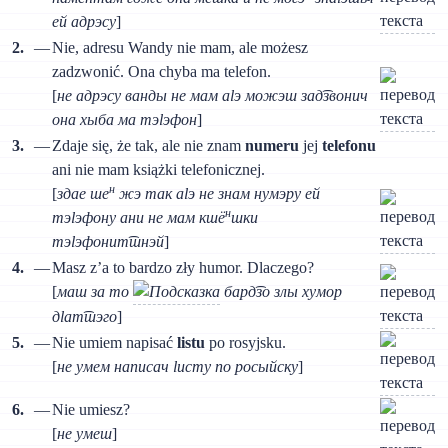
ей адрэсу
]
2.
—
Nie, adresu Wandy nie mam, ale możesz
zadzwonić. Ona chyba ma telefon.
[
не адрэсу ванды не мам аlэ можэш зад͡звонич
она хыба ма тэlэфон
]
3.
—
Zdaje się, że tak, ale nie znam
numeru
jej
telefonu
ani nie mam książki telefonicznej.
н
[
здае ше
жэ так аlэ не знам нумэру ей
н
тэlэфону ани не мам кшё
шки
тэlэфонит͡шнэй
]
4.
—
Masz z’a to bardzo zły humor. Dlaczego?
[
маш за то
бард͡зо злы хумор
дlат͡шэго
]
5.
—
Nie umiem napisać
listu
po rosyjsku.
[
не умем написач lисту по росыйску
]
6.
—
Nie umiesz?
[
не умеш
]