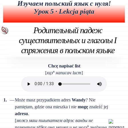
Изучаем польский язык с нуля!
Урок 5 · Lekcja piąta
Родительный падеж
существительных и глаголы I
спряжения в польском языке
Chcę napisać list
н
[
хцэ
написач lист
]
1.
—
Może masz przypadkiem adres
Wandy
? Nie
pamiętam, gdzie ona mieszka i nie
mogę
znaleźć jej
adresu
.
[
можэ маш пшыпаткем адрэс ванды не
н
паментам гд͡же она мешка и не могэ
знаlэшьч