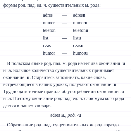
формы род. пад. ед. ч. существительных м. рода:
adres
—
adres
u
numer
—
numer
u
telefon
—
telefon
u
list
—
list
u
czas
—
czas
u
humor
—
humor
u
В польском языке род. пад. м. рода имеет два окончания -
u
и -
a
. Большое количество существительных принимает
окончание -
u
. Старайтесь запоминать, какие слова,
встречающиеся в наших уроках, получают окончание -
u
.
Трудно дать точные правила об употреблении окончаний -
u
и -
a
. Поэтому окончание род. пад. ед. ч. слов мужского рода
дается в нашем словаре:
adres
м., род.
-
u
Образование род. пад. существительных ж. род гораздо