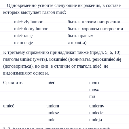
Одновременно усвойте следующие выражения, в составе
которых выступает глагол mieć:
mieć zły humor
быть в плохом настроении
mieć dobry humor
быть в хорошем настроении
mieć rację
быть правым
mam rację
я прав(-а)
К третьему спряжению принадлежат также (предл. 5, 6, 10)
глаголы
umieć
(уметь),
rozumieć
(понимать),
porozumieć się
(договориться), но они, в отличие от глагола mieć, не
видоизменяют основы.
Сравните:
m
ie
ć
m
a
m
m
a
sz
m
a
umie
ć
umie
m
umie
my
umie
sz
umie
cie
umie
umie
ją