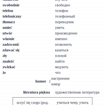
swobodnie
свободно
telefon
телефон
telefoniczny
телефонный
tłumacz
переводчик
umieć
уметь
utwór
произведение
właśnie
именно
zadzwonić
позвонить
zdawać się
казаться
zły
плохой
znaleźć
найти
zwlekać
медлить
że
что
настроение
humor
{
юмор
literatura piękna
художественная литература
uczyć się czego (род.
учиться чему, учить