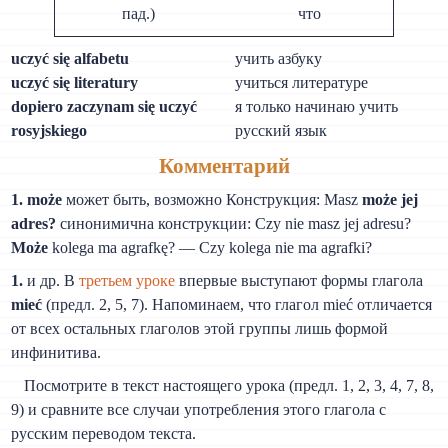
пад.)
что
uczyć się alfabetu
учить азбуку
uczyć się literatury
учиться литературе
dopiero zaczynam się uczyć
я только начинаю учить
rosyjskiego
русский язык
Комментарий
1. może
может быть, возможно Конструкция: Masz
może jej
adres?
синонимична конструкции: Czy nie masz jej adresu?
Może
kolega ma agrafkę? — Czy kolega nie ma agrafki?
1.
и др. В
третьем уроке
впервые выступают формы глагола
mieć
(предл. 2, 5, 7). Напоминаем, что глагол mieć отличается
от всех остальных глаголов этой группы лишь формой
инфинитива.
Посмотрите в текст настоящего урока (предл. 1, 2, 3, 4, 7, 8,
9) и сравните все случаи употребления этого глагола с
русским переводом текста.