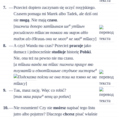
7.
—
Przecież dopiero zaczynam się uczyć rosyjskiego.
Czasem pomaga mi Marek albo Tadek, ale dziś oni
nie
mogą
. Nie mają
czasu
.
н
[
пшэчеш доперо зат͡шынам ше
ут͡шыч
росыйскего т͡шacэм помага ми марэк аlбо
н
н
тадэк аlэ д͡жишь они не мого
не маё
т͡шасу
]
8.
—
A czyż Wanda ma czas? Przecież
pracuje
jako
tłumacz i jednocześnie
studiuje
historię
Polski
.
Nie, ona też na pewno nie ma czasu.
[
а т͡шыш ванда ма т͡шас пшэчеш працуе яко
н
тлумат͡ш и еднот͡шэшьне студъюе хисторъе
поlски не она тэш на пэвно не ма
т͡шасу
]
9.
—
Так, masz rację. Więc со robić?
н
[
так маш рацъе
венц цо робич
]
10.
—
Nie rozumiem! Czy nie
możesz
napisać tego listu
jutro albo pojutrze? Dlaczego
chcesz
pisać właśnie