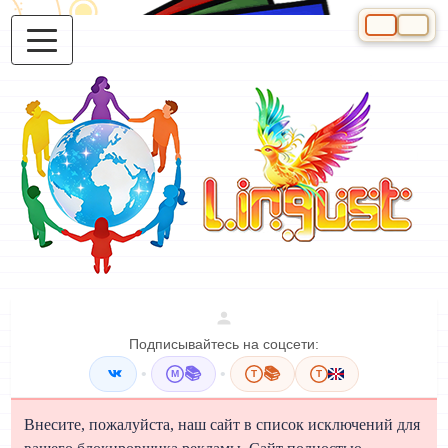
Выберите яз
Подписывайтесь на соцсети:
•
📚
•
📚
M
T
T
Внесите, пожалуйста, наш сайт в список исключений для