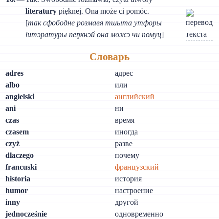
literatury
pięknej. Ona może ci pomóc.
[
так сфободне розмавя тшыта утфоры
lитэратуры пеŋкнэй она можэ чи помуц
]
Словарь
adres
адрес
albo
или
angielski
английский
ani
ни
czas
время
czasem
иногда
czyż
разве
dlaczego
почему
francuski
французский
historia
история
humor
настроение
inny
другой
jednocześnie
одновременно