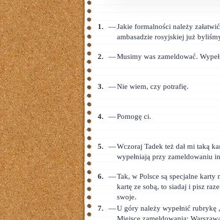
Тайский
1.
—
Jakie formalności należy załatw
Румынский
ambasadzie rosyjskiej już byliśmy
Норвежский
2.
—
Musimy was zameldować. Wypełn
Сербский
3.
—
Nie wiem, czy potrafię.
РКИ
ЧАВО
4.
—
Pomogę ci.
О сайте
5.
—
Wczoraj Tadek też dał mi taką kar
Донат
wypełniają przy zameldowaniu i
Платное
6.
—
Tak, w Polsce są specjalne karty
kartę ze sobą, to siadaj i pisz r
swoje.
7.
—
U góry należy wypełnić rubrykę 
Miejsce zameldowania: Warszawa,