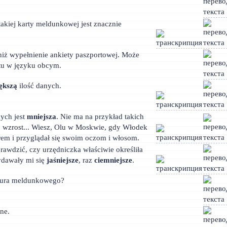
akiej karty meldunkowej jest znacznie
iż wypełnienie ankiety paszportowej. Może
 tu w języku obcym.
ększą
ilość danych.
nych jest
mniejsza
. Nie ma na przykład takich
, wzrost... Wiesz, Olu w Moskwie, gdy Włodek
strem i przyglądał się swoim oczom i włosom.
prawdzić, czy urzędniczka właściwie określiła
ydawały mi się
jaśniejsze
, raz
ciemniejsze
.
biura meldunkowego?
nne.