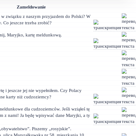
Zameldowanie
ić w związku z naszym przyjazdem do Polski? W
. Co jeszcze trzeba zrobić?
ij, Maryjko, kartę meldunkową.
tę i jeszcze jej nie wypełniłem. Czy Polacy
nne karty niż cudzoziemcy?
 meldunkowe dla cudzoziemców. Jeśli wziąłeś tę
azem z nami! Ja będę wpisywać dane Maryjki, a ty
„obywatelstwo”. Piszemy „rosyjskie”.
 ulica Marszałkowska nr 58, mieszkania 10.