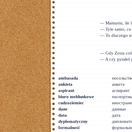
— Mamusiu, ile l
— Tyle samo, co 
— To dlaczego n
— Gdy Zosia coś
— A czy pytałeś j
ambasada
посольств
ankieta
анкета
aspirant
аспирант
biuro meldunkowe
паспортны
cudzoziemiec
иностран
dane
данные
data
дата
dyplomatyczny
дипломат
formalność
формальн