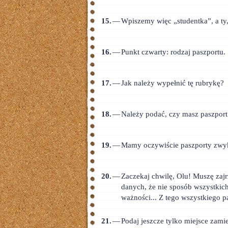
15.
—
Wpiszemy więc „studentka”, a ty,
16.
—
Punkt czwarty: rodzaj paszportu.
17.
—
Jak należy wypełnić tę rubrykę?
18.
—
Należy podać, czy masz paszpor
19.
—
Mamy oczywiście paszporty zwy
20.
—
Zaczekaj chwilę, Olu! Muszę zajrz
danych, że nie sposób wszystkic
ważności... Z tego wszystkiego p
21.
—
Podaj jeszcze tylko miejsce zamie