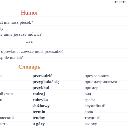
Humor
at ma nasz piesek?
ty.
ie umie jeszcze mówić?
***
 opowiada, zawsze musi przesadzić.
ą, ile ma lat?
Словарь
о
przesadzić
преувеличить
przyglądać się
присматриваться
przykład
пример
й стол
rodzaj
вид
ец
rubryka
графа
służbowy
служебный
termin
срок
ический
trudny
трудный
ость
u góry
вверху