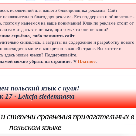
писок исключений для вашего блокировщика рекламы. Сайт
 исключительно благодаря рекламе. Его поддержка и обновление -
е, поэтому надеемся на ваше понимание! Клик по рекламе стоит от
о ли вам отдать эти деньги, при том, что они не ваши?
ению серьёзно, либо покинуть сайт.
ачительно снизились, а затраты на содержание и разработку нового
 происходит в мире и конкретно в вашей стране. Вы хотите и
ть здесь новые языки? Поддерживайте.
кламой можно убрать на странице: ⭐
Платное
.
ем польский язык с нуля!
к 17 · Lekcja siedemnasta
и степени сравнения прилагательных в
польском языке