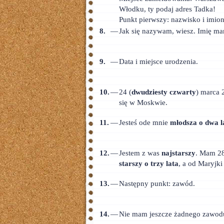
Włodku, ty podaj adres Tadka!
Punkt pierwszy: nazwisko i imion
8.
—
Jak się nazywam, wiesz. Imię ma
9.
—
Data i miejsce urodzenia.
10.
—
24 (
dwudziesty czwarty
) marca
się w Moskwie.
11.
—
Jesteś ode mnie
młodsza o dwa l
12.
—
Jestem z was
najstarszy
. Mam 28
starszy o trzy lata
, a od Maryjk
13.
—
Następny punkt: zawód.
14.
—
Nie mam jeszcze żadnego zawodu,