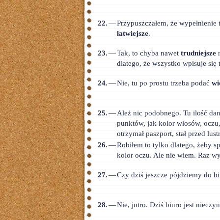
22.
—
Przypuszczałem, że wypełnienie t
łatwiejsze
.
23.
—
Tak, to chyba nawet
trudniejsze
n
dlatego, że wszystko wpisuje się
24.
—
Nie, tu po prostu trzeba podać
wi
25.
—
Ależ nic podobnego. Tu ilość da
punktów, jak kolor włosów, oczu
otrzymał paszport, stał przed lu
26.
—
Robiłem to tylko dlatego, żeby s
kolor oczu. Ale nie wiem. Raz w
27.
—
Czy dziś jeszcze pójdziemy do 
28.
—
Nie, jutro. Dziś biuro jest nieczy