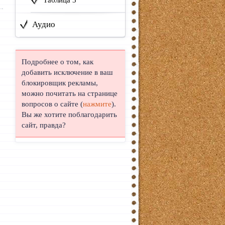
Таблица 3
Аудио
Подробнее о том, как
добавить исключение в ваш
блокировщик рекламы,
можно почитать на странице
вопросов о сайте (
нажмите
).
Вы же хотите поблагодарить
сайт, правда?