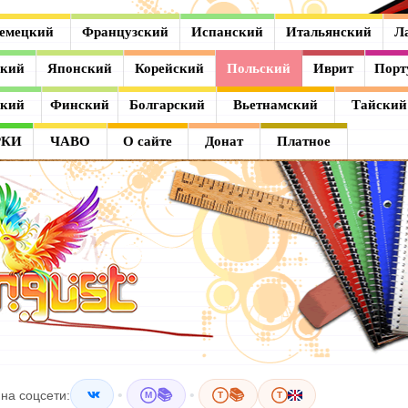
емецкий
Французский
Испанский
Итальянский
Л
ский
Японский
Корейский
Польский
Иврит
Порт
ский
Финский
Болгарский
Вьетнамский
Тайский
РКИ
ЧАВО
О сайте
Донат
Платное
•
📚
•
📚
на соцсети:
M
T
T