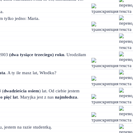
a.
m tylko jedno: Maria.
 2003
(dwa tysiące trzeciego) roku
. Urodziłam
ata
. A ty ile masz lat, Włodku?
 (
dwadzieścia osiem
) lat. Od ciebie jestem
i
o pięć lat
. Maryjka jest z nas
najmłodsza
.
 jestem na razie studentką.