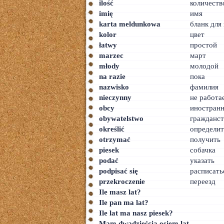
ilość
количеств
imię
имя
karta meldunkowa
бланк для
kolor
цвет
łatwy
простой
marzec
март
młody
молодой
na razie
пока
nazwisko
фамилия
nieczynny
не работа
obcy
иностран
obywatelstwo
гражданс
określić
определит
otrzymać
получить
piesek
собачка
podać
указать
podpisać się
расписать
przekroczenie
переезд
Ile masz lat?
Ile pan ma lat?
Ile lat ma nasz piesek?
Mam dwadzieścia osiem lat.