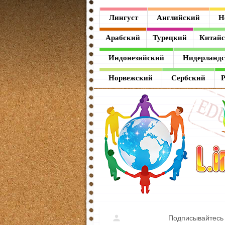
Лингуст
Лингуст
Английский
Н
Английский
Арабский
Турецкий
Китай
Немецкий
Индонезийский
Нидерланд
Французский
Норвежский
Сербский
Испанский
Итальянский
Латинский
Греческий
Арабский
Турецкий
Подписывайтесь 
Китайский