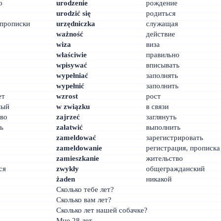
о
urodzenie
рождение
urodzić się
родиться
 прописки
urzędniczka
служащая
ważność
действие
wiza
виза
właściwie
правильно
wpisywać
вписывать
wypełniać
заполнять
wypełnić
заполнить
ет
wzrost
рост
ный
w związku
в связи
тво
zajrzeć
заглянуть
ь
załatwić
выполнить
zameldować
зарегистрировать
zameldowanie
регистрация, прописка
zamieszkanie
жительство
ся
zwykły
общегражданский
żaden
никакой
Сколько тебе лет?
Сколько вам лет?
Сколько лет нашей собачке?
Мне 28 лет.