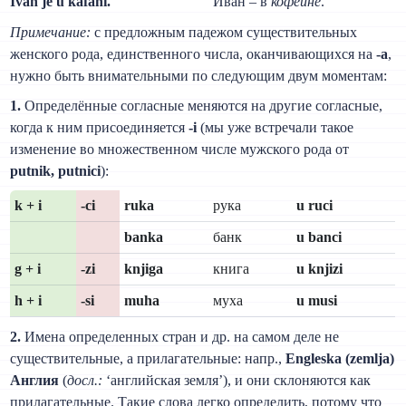
Ivan je u kafani.
Иван – в
кофейне
.
Примечание:
с предложным падежом существительных
женского рода, единственного числа, оканчивающихся на
-a
,
нужно быть внимательными по следующим двум моментам:
1.
Определённые согласные меняются на другие согласные,
когда к ним присоединяется
-i
(мы уже встречали такое
изменение во множественном числе мужского рода от
putnik, putnici
):
k + i
-ci
ruka
рука
u ruci
banka
банк
u banci
g + i
-zi
knjiga
книга
u knjizi
h + i
-si
muha
муха
u musi
2.
Имена определенных стран и др. на самом деле не
существительные, а прилагательные: напр.,
Engleska (zemlja)
Англия
(
досл.:
‘английская земля’), и они склоняются как
прилагательные. Такие слова легко определить, потому что