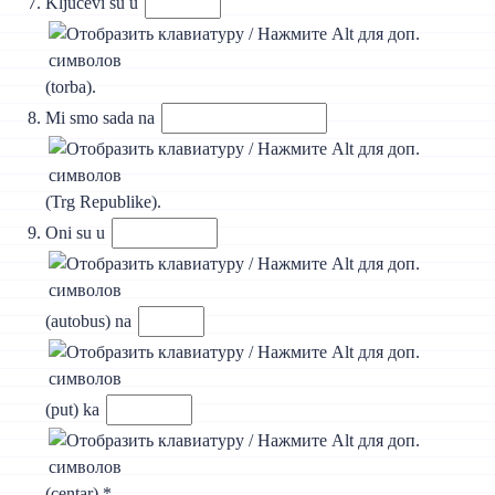
Ključevi su u
(torba).
Mi smo sada na
(Trg Republike).
Oni su u
(autobus) na
(put) ka
(centar).*