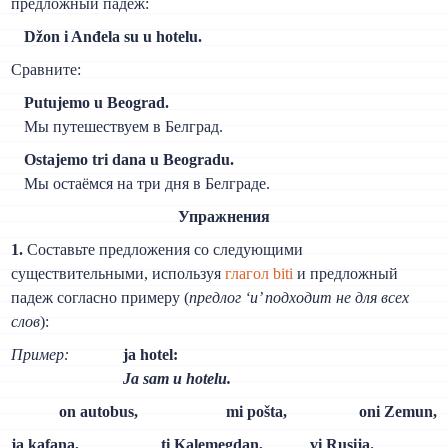
предложный падеж:
Džon i Anđela su u hotelu.
Сравните:
Putujemo u Beograd.
Мы путешествуем в Белград.
Ostajemo tri dana u Beogradu.
Мы остаёмся на три дня в Белграде.
Упражнения
1.
Составьте предложения со следующими
существительными, используя
глагол biti
и предложный
падеж согласно примеру (
предлог ‘u’ подходит не для всех
слов
):
Пример:
ja hotel:
Ja sam u hotelu.
on autobus,
mi pošta,
oni Zemun,
ja kafana,
ti Kalemegdan,
vi Rusija.