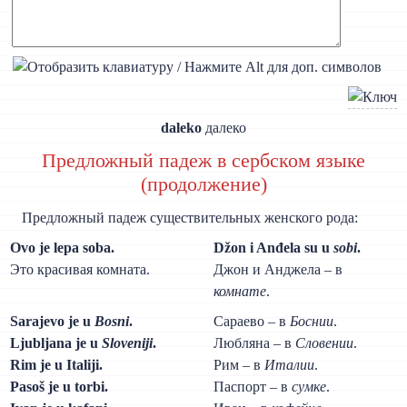
daleko
далеко
Предложный падеж в сербском языке
(продолжение)
Предложный падеж существительных женского рода:
Ovo je lepa soba.
Džon i Anđela su u
sobi
.
Это красивая комната.
Джон и Анджела – в
комнате
.
Sarajevo je u
Bosni
.
Сараево – в
Боснии
.
Ljubljana je u
Sloveniji
.
Любляна – в
Словении
.
Rim je u Italiji.
Рим – в
Италии
.
Pasoš je u torbi.
Паспорт – в
сумке
.