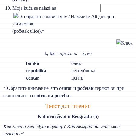
Moja kuća se nalazi na
(početak ulice).*
k, ka
+
предл. п.
к, ко
banka
банк
republika
республика
centar
центр
* Обратите внимание, что
centar
и
početak
теряют ‘a’ при
склонении:
u centru, na početku
.
Текст для чтения
Kulturni život u Beogradu (5)
Как Деян и Бен едут в центр? Как Белград получил свое
название?