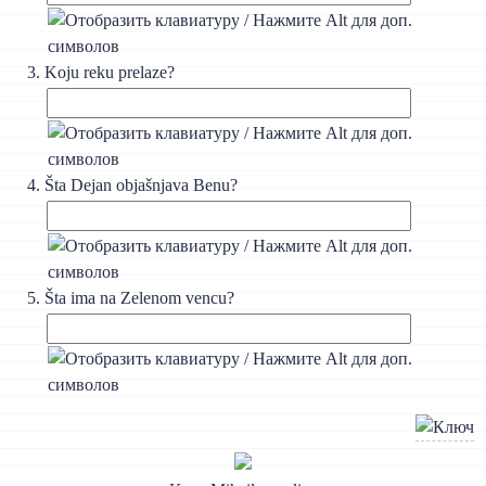
Koju reku prelaze?
Šta Dejan objašnjava Benu?
Šta ima na Zelenom vencu?