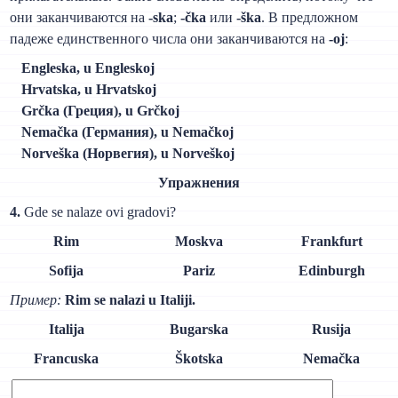
они заканчиваются на
-ska
;
-čka
или
-ška
. В предложном
падеже единственного числа они заканчиваются на
-oj
:
Engleska, u Engleskoj
Hrvatska, u Hrvatskoj
Grčka (Греция), u Grčkoj
Nemačka (Германия), u Nemačkoj
Norveška (Норвегия), u Norveškoj
Упражнения
4.
Gde se nalaze ovi gradovi?
Rim
Moskva
Frankfurt
Sofija
Pariz
Edinburgh
Пример:
Rim se nalazi u Italiji.
Italija
Bugarska
Rusija
Francuska
Škotska
Nemačka