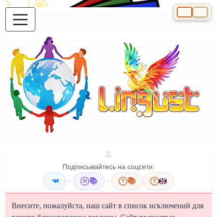
Выберите яз
Подписывайтесь на соцсети:
•
📚
•
📚
M
T
T
Внесите, пожалуйста, наш сайт в список исключений для