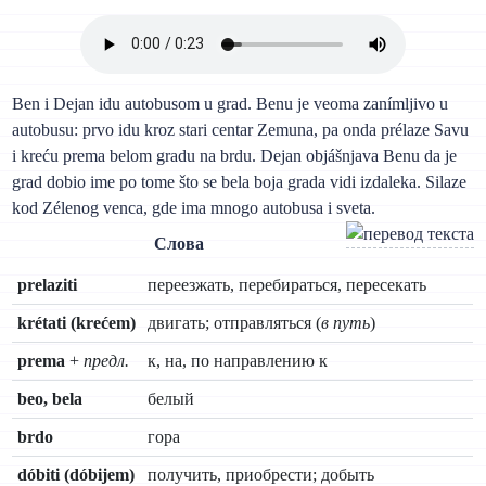
Ben i Dejan idu autobusom u grad. Benu je veoma zanímljivo u
autobusu: prvo idu kroz stari centar Zemuna, pa onda prélaze Savu
i kreću prema belom gradu na brdu. Dejan objášnjava Benu da je
grad dobio ime po tome što se bela boja grada vidi izdaleka. Silaze
kod Zélenog venca, gde ima mnogo autobusa i sveta.
Слова
prelaziti
переезжать, перебираться, пересекать
krétati (krećem)
двигать; отправляться (
в путь
)
prema
+
предл.
к, на, по направлению к
beo, bela
белый
brdo
гора
dóbiti (dóbijem)
получить, приобрести; добыть