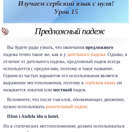
Изучаем сербский язык с нуля!
Урок 15
Предложный падеж
Вы будете рады узнать, что окончания
предложного
падежа точно такие же, как и у
дательного падежа
. Однако, в
отличие от дательного падежа, предложный падеж всегда
используется с предлогами, поэтому и такое название.
Одним из частых вариантов его использования является
выражение местоположения, поэтому в
сербском языке
он
называется локатив или
местный
падеж.
Вспомните, что после глаголов, обозначающих движение,
нужно использовать
винительный падеж
:
Džon i Anđela idu u hotel.
Но в статических местоположениях должен использоваться