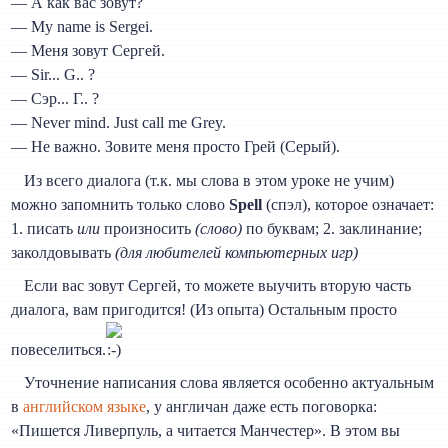
— А как вас зовут?
— My name is Sergei.
— Меня зовут Сергей.
— Sir... G.. ?
— Сэр... Г.. ?
— Never mind. Just call me Grey.
— Не важно. Зовите меня просто Грей (Серый).
Из всего диалога (т.к. мы слова в этом уроке не учим)
можно запомнить только слово
Spell
(спэл), которое означает:
1. писать
или
произносить
(слово)
по буквам; 2. заклинание;
заколдовывать
(для любителей компьютерных игр)
Если вас зовут Сергей, то можете выучить вторую часть
диалога, вам пригодится! (Из опыта) Остальным просто
повеселиться.
Уточнение написания слова является особенно актуальным
в
английском языке
, у англичан даже есть поговорка:
«Пишется Ливерпуль, а читается Манчестер». В этом вы