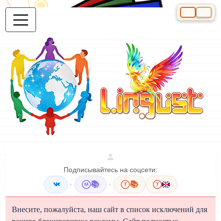
Выберите яз
Подписывайтесь на соцсети:
•
📚
•
📚
M
T
T
Внесите, пожалуйста, наш сайт в список исключений для