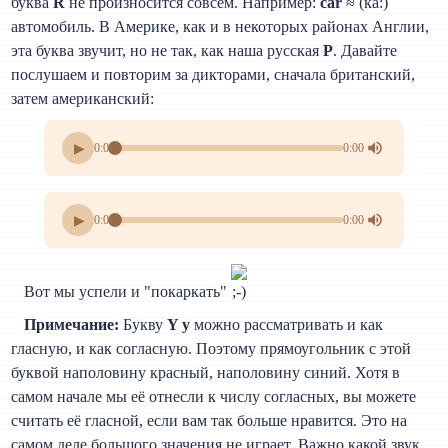
буква
R
не произносится совсем. Например:
car
≈ (ка:)
автомобиль. В Америке, как и в некоторых районах Англии,
эта буква звучит, но не так, как наша русская
Р
. Давайте
послушаем и повторим за дикторами, сначала британский,
затем американский:
▶
0:00
0:00
▶
0:00
0:00
Вот мы успели и "покаркать"
Примечание:
Букву
Y y
можно рассматривать и как
гласную, и как согласную. Поэтому прямоугольник с этой
буквой наполовину красный, наполовину синий. Хотя в
самом начале мы её отнесли к числу согласных, вы можете
считать её гласной, если вам так больше нравится. Это на
самом деле большого значения не играет. Важно какой звук