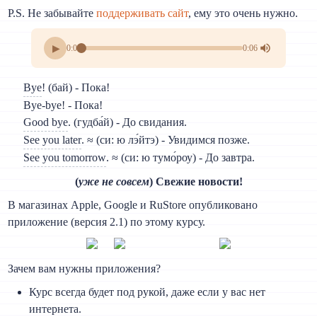
P.S. Не забывайте
поддерживать сайт
, ему это очень нужно.
▶
0:00
0:06
Bye
! (бай) - Пока!
Bye-bye! - Пока!
Good bye
. (гудба́й) - До свидания.
See you later
. ≈ (си: ю лэ́йтэ) - Увидимся позже.
See you tomorrow
. ≈ (си: ю тумо́роу) - До завтра.
(
уже не совсем
) Свежие новости!
В магазинах Apple, Google и RuStore опубликовано
приложение (версия 2.1) по этому курсу.
Зачем вам нужны приложения?
Курс всегда будет под рукой, даже если у вас нет
интернета.