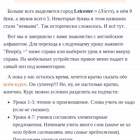
Больше всех выделяется город
Leicester
≈ (Лэ́стэ), в нём 9
букв, а звуков всего 5. Некоторые буквы в этом названии
стали "немыми". Так исторически сложилось. И всё тут.
Вот мы и завершили с вами знакомство с английским
алфавитом. Для перехода к следующему уроку нажмите
"Вперёд >" ниже справа или выберите урок в меню вверху
справа. На мобильных устройствах правое меню падает в
самый низ под комментарии.
А пока у нас осталось время, хочется кратко сказать обо
всём курсе
. Он супееер!!! Не, ну, не настолько кратко,
конечно. Курс можно условно разделить на подчасти:
Уроки 1-3: чтение и произношение. Слова учить не надо
(
если не сказано
).
Уроки 4-7: учимся составлять элементарные
предложения. Начинаем учить много слов (
иначе не из
чего будет составлять эти самые предложения
).
Продолжаем учиться читать.