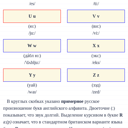
/es/
/ti:/
U u
V v
(ю:)
(ви:)
/ju:/
/vi:/
W w
X x
(дáбл ю:)
(экс)
/'dʌblju:/
/eks/
Y y
Z z
(уай)
(зэд)
/waɪ/
/zed/
В круглых скобках указано
примерное
русское
произношение букв английского алфавита. Двоеточие (:)
показывает, что звук долгий. Выделение курсивом в букве
R
а:
(р)
означает, что в стандартном британском варианте языка