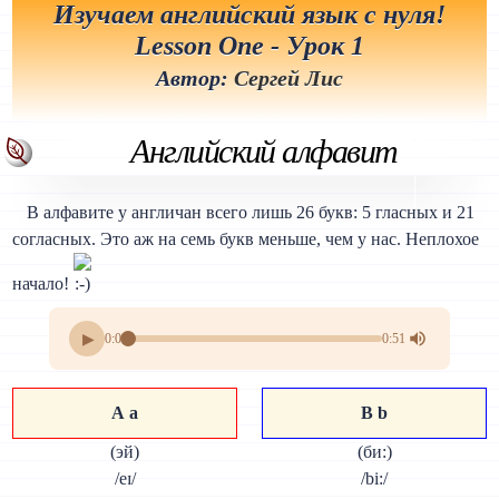
Изучаем английский язык с нуля!
Lesson One - Урок 1
Автор:
Сергей Лис
Английский алфавит
В алфавите у англичан всего лишь 26 букв: 5 гласных и 21
согласных. Это аж на семь букв меньше, чем у нас. Неплохое
начало!
▶
0:00
0:51
А а
В b
(эй)
(би:)
/eɪ/
/bi:/