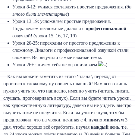
Уроки 8-12: учимся составлять простые предложения. (
до
этого были элементарные
)
Уроки 13-19: усложняем простые предложения.
Подключаем несложные диалоги с
профессиональной
озвучкой! (уроки 15, 16, 17, 19)
Уроки 20-25: переходим от простого предложения к
сложному. Диалоги с профессиональной озвучкой стали
сложнее. Вы выучили самые важные темы.
Уроки 26+ : ничем себя не ограничиваем
Как вы можете заметить из этого ‘плана’, переход от
простого к сложному ну ооочень плавный! Вам всего лишь
нужно учить то, что написано, именно учить (читать, писать,
слушать, проговаривать вслух). Если вы будете читать уроки,
как художественную литературу, далеко вы не уйдёте. Быстро
выучить тоже не получится. Если вы учите с нуля, то я бы
предположил, что на уроки, начиная с 4, нужно
минимум
3
дня, чтобы хорошо всё отработать, изучая
каждый
день, т.е.
до 24 урока можно дойти примерно за 70 дней и больше. Тем,