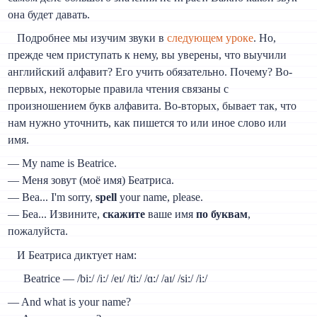
она будет давать.
Подробнее мы изучим звуки в
следующем уроке
. Но,
прежде чем приступать к нему, вы уверены, что выучили
английский алфавит? Его учить обязательно. Почему? Во-
первых, некоторые правила чтения связаны с
произношением букв алфавита. Во-вторых, бывает так, что
нам нужно уточнить, как пишется то или иное слово или
имя.
— My name is Beatrice.
— Меня зовут (моё имя) Беатриса.
— Bea... I'm sorry,
spell
your name, please.
— Беа... Извините,
скажите
ваше имя
по буквам
,
пожалуйста.
И Беатриса диктует нам:
Beatrice — /bi:/ /i:/ /eɪ/ /ti:/ /ɑ:/ /aɪ/ /si:/ /i:/
— And what is your name?