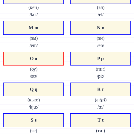
(кей)
(эл)
/keɪ/
/el/
M m
N n
(эм)
(эн)
/em/
/en/
O o
P p
(оу)
(пи:)
/əʊ/
/pi:/
Q q
R r
(кью:)
(а:
(р)
)
/kju:/
/ɑ:/
S s
T t
(эс)
(ти:)