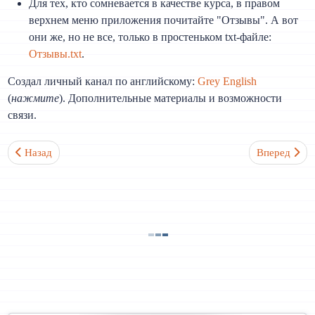
Для тех, кто сомневается в качестве курса, в правом
верхнем меню приложения почитайте "Отзывы". А вот
они же, но не все, только в простеньком txt-файле:
Отзывы.txt
.
Создал личный канал по английскому:
Grey English
(
нажмите
). Дополнительные материалы и возможности
связи.
Предыдущий: Список уроков английского
Следующий: 
Назад
Вперед