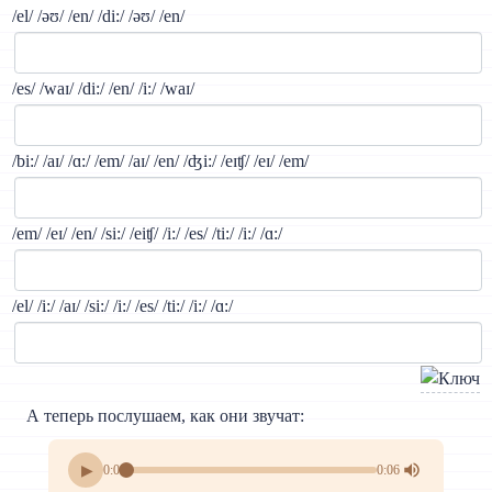
/el/ /əʊ/ /en/ /di:/ /əʊ/ /en/
/es/ /waɪ/ /di:/ /en/ /i:/ /waɪ/
/bi:/ /aɪ/ /ɑ:/ /em/ /aɪ/ /en/ /ʤi:/ /eɪʧ/ /eɪ/ /em/
/em/ /eɪ/ /en/ /si:/ /eiʧ/ /i:/ /es/ /ti:/ /i:/ /ɑ:/
/el/ /i:/ /aɪ/ /si:/ /i:/ /es/ /ti:/ /i:/ /ɑ:/
А теперь послушаем, как они звучат:
▶
0:00
0:06