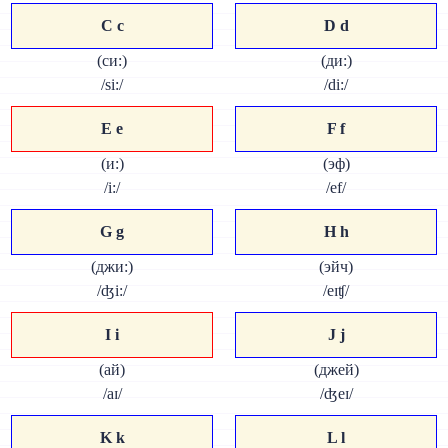
C c
D d
(си:)
(ди:)
/si:/
/di:/
Е е
F f
(и:)
(эф)
/i:/
/ef/
G g
H h
(джи:)
(эйч)
/ʤi:/
/eɪʧ/
I i
J j
(ай)
(джей)
/aɪ/
/ʤeɪ/
K k
L l