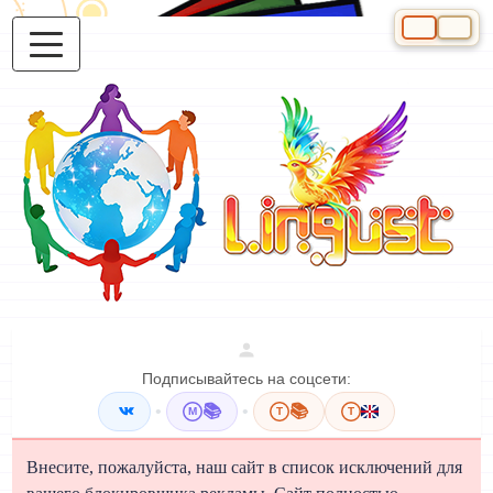
Выберите яз
Подписывайтесь на соцсети:
•
📚
•
📚
M
T
T
Внесите, пожалуйста, наш сайт в список исключений для