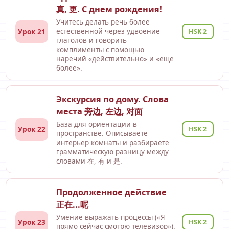
真, 更. С днем рождения!
Учитесь делать речь более
Урок 21
естественной через удвоение
HSK 2
глаголов и говорить
комплименты с помощью
наречий «действительно» и «еще
более».
Экскурсия по дому. Слова
места 旁边, 左边, 对面
База для ориентации в
Урок 22
HSK 2
пространстве. Описываете
интерьер комнаты и разбираете
грамматическую разницу между
словами 在, 有 и 是.
Продолженное действие
正在...呢
Умение выражать процессы («Я
Урок 23
HSK 2
прямо сейчас смотрю телевизор»).