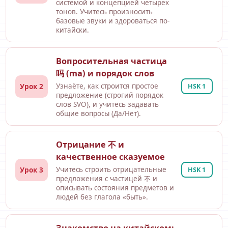
системой и концепцией четырех
тонов. Учитесь произносить
базовые звуки и здороваться по-
китайски.
Вопросительная частица
吗 (ma) и порядок слов
Урок 2
Узнаёте, как строится простое
HSK 1
предложение (строгий порядок
слов SVO), и учитесь задавать
общие вопросы (Да/Нет).
Отрицание 不 и
качественное сказуемое
Урок 3
Учитесь строить отрицательные
HSK 1
предложения с частицей 不 и
описывать состояния предметов и
людей без глагола «быть».
Знакомство на китайском: