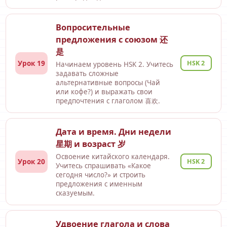
Вопросительные
предложения с союзом 还
是
Урок 19
HSK 2
Начинаем уровень HSK 2. Учитесь
задавать сложные
альтернативные вопросы (Чай
или кофе?) и выражать свои
предпочтения с глаголом 喜欢.
Дата и время. Дни недели
星期 и возраст 岁
Освоение китайского календаря.
Урок 20
HSK 2
Учитесь спрашивать «Какое
сегодня число?» и строить
предложения с именным
сказуемым.
Удвоение глагола и слова