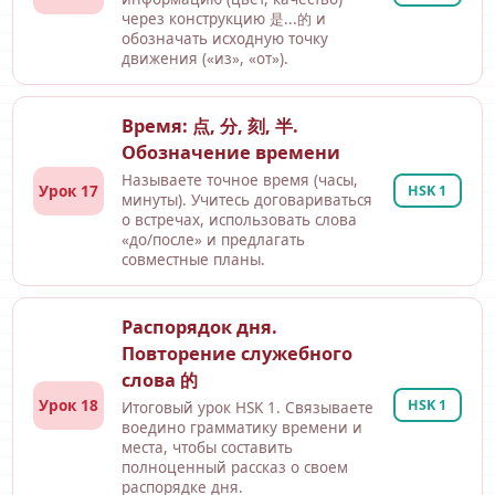
через конструкцию 是...的 и
обозначать исходную точку
движения («из», «от»).
Время: 点, 分, 刻, 半.
Обозначение времени
Называете точное время (часы,
Урок 17
HSK 1
минуты). Учитесь договариваться
о встречах, использовать слова
«до/после» и предлагать
совместные планы.
Распорядок дня.
Повторение служебного
слова 的
Урок 18
HSK 1
Итоговый урок HSK 1. Связываете
воедино грамматику времени и
места, чтобы составить
полноценный рассказ о своем
распорядке дня.