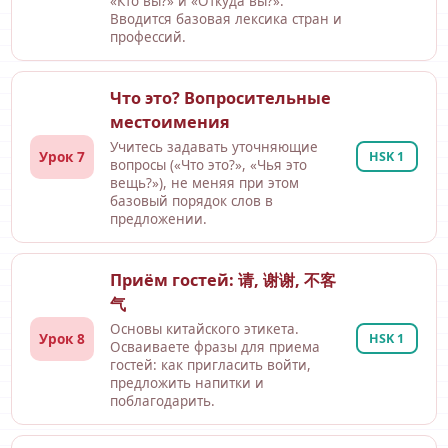
«Кто вы?» и «Откуда вы?».
Вводится базовая лексика стран и
профессий.
Что это? Вопросительные
местоимения
Учитесь задавать уточняющие
Урок 7
HSK 1
вопросы («Что это?», «Чья это
вещь?»), не меняя при этом
базовый порядок слов в
предложении.
Приём гостей: 请, 谢谢, 不客
气
Основы китайского этикета.
Урок 8
HSK 1
Осваиваете фразы для приема
гостей: как пригласить войти,
предложить напитки и
поблагодарить.