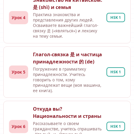
是 (shì) и семья
Практика знакомства и
Урок 4
HSK 1
представления других людей.
Осваиваете важнейший глагол-
связку 是 («являться») и лексику
на тему семьи.
Глагол-связка 是 и частица
принадлежности 的 (de)
Погружение в грамматику
Урок 5
HSK 1
принадлежности. Учитесь
говорить о том, кому
принадлежат вещи (моя машина,
ее книга).
Откуда вы?
Национальности и страны
Рассказываете о своем
Урок 6
HSK 1
гражданстве, учитесь спрашивать