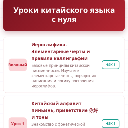
Уроки китайского языка
с нуля
Иероглифика.
Элементарные черты и
правила каллиграфии
Вводный
HSK 1
Базовые принципы китайской
письменности. Изучаете
элементарные черты, порядок их
написания и логику построения
иероглифов.
Китайский алфавит
пиньинь, приветствие 你好
и тоны
Урок 1
HSK 1
Знакомство с фонетической