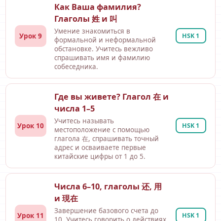
Как Ваша фамилия?
Глаголы 姓 и 叫
Умение знакомиться в
Урок 9
HSK 1
формальной и неформальной
обстановке. Учитесь вежливо
спрашивать имя и фамилию
собеседника.
Где вы живете? Глагол 在 и
числа 1–5
Учитесь называть
Урок 10
HSK 1
местоположение с помощью
глагола 在, спрашивать точный
адрес и осваиваете первые
китайские цифры от 1 до 5.
Числа 6–10, глаголы 还, 用
и 現在
Завершение базового счета до
Урок 11
HSK 1
10. Учитесь говорить о действиях