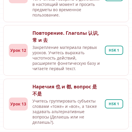
в настоящий момент и просить
предметы во временное
пользование.
Повторение. Глаголы 认识,
常 и 去
Закрепление материала первых
Урок 12
HSK 1
уроков. Учитесь выражать
частотность действий,
расширяете фонетическую базу и
читаете первый текст.
Наречия 也 и 都, вопрос 是
不是
Учитесь группировать субъекты
Урок 13
HSK 1
словами «тоже» и «все», а также
задавать альтернативные
вопросы (Делаешь или не
делаешь?).