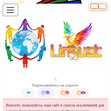
Выберите яз
Подписывайтесь на соцсети:
•
📚
•
📚
M
T
T
Внесите, пожалуйста, наш сайт в список исключений для