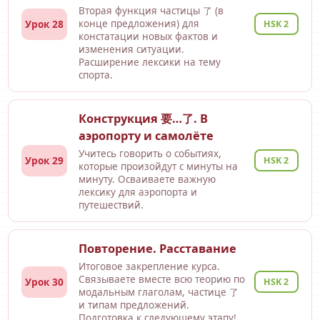
Вторая функция частицы 了 (в
Урок 28
конце предложения) для
HSK 2
констатации новых фактов и
изменения ситуации.
Расширение лексики на тему
спорта.
Конструкция 要…了. В
аэропорту и самолёте
Учитесь говорить о событиях,
Урок 29
HSK 2
которые произойдут с минуты на
минуту. Осваиваете важную
лексику для аэропорта и
путешествий.
Повторение. Расставание
Итоговое закрепление курса.
Связываете вместе всю теорию по
Урок 30
HSK 2
модальным глаголам, частице 了
и типам предложений.
Подготовка к следующему этапу!