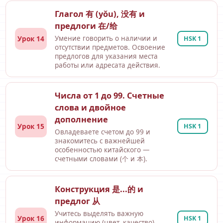
Глагол 有 (yǒu), 没有 и
предлоги 在/给
Урок 14
Умение говорить о наличии и
HSK 1
отсутствии предметов. Освоение
предлогов для указания места
работы или адресата действия.
Числа от 1 до 99. Счетные
слова и двойное
дополнение
Урок 15
HSK 1
Овладеваете счетом до 99 и
знакомитесь с важнейшей
особенностью китайского —
счетными словами (个 и 本).
Конструкция 是...的 и
предлог 从
Учитесь выделять важную
Урок 16
HSK 1
информацию (цвет, качество)