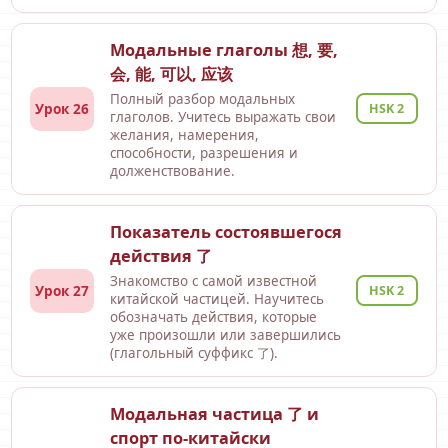
Модальные глаголы 想, 要,
会, 能, 可以, 应该
Полный разбор модальных
Урок 26
HSK 2
глаголов. Учитесь выражать свои
желания, намерения,
способности, разрешения и
долженствование.
Показатель состоявшегося
действия 了
Знакомство с самой известной
Урок 27
HSK 2
китайской частицей. Научитесь
обозначать действия, которые
уже произошли или завершились
(глагольный суффикс 了).
Модальная частица 了 и
спорт по-китайски