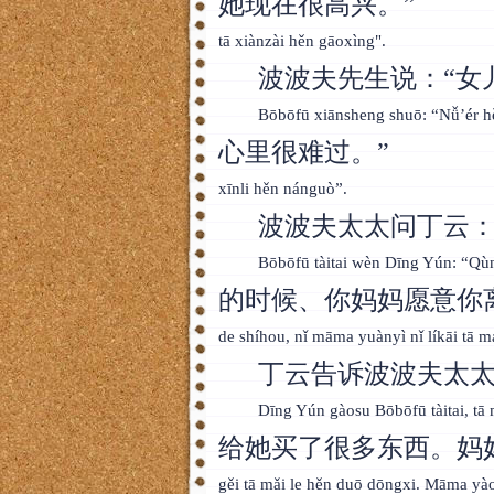
她现在很高兴。”
tā xiànzài hěn gāoxìng".
波波夫先生说：“女
Bōbōfū xiānsheng shuō: “Nǚ’ér h
心里很难过。”
xīnli hěn nánguò”.
波波夫太太问丁云：
Bōbōfū tàitai wèn Dīng Yún: “Qùn
的时候、你妈妈愿意你
de shíhou, nǐ māma yuànyì nǐ líkāi tā 
丁云告诉波波夫太太
Dīng Yún gàosu Bōbōfū tàitai, tā
给她买了很多东西。妈
gěi tā mǎi le hěn duō dōngxi. Māma yào 