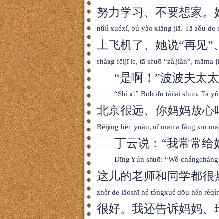
努力学习、不要想家。
nǔlì xuéxí, bú yào xiǎng jiā. Tā zǒu de 
上飞机了、她说“再见”
shàng fēijī le, tā shuō “zàijiàn”, māma ji
“是啊！”波波夫太
“Shì a!” Bōbōfū tàitai shuō. Tā yò
北京很远、你妈妈放心吗
Běijīng hěn yuǎn, nǐ māma fàng xīn ma
丁云说：“我常常给
Dīng Yún shuō: “Wǒ chángcháng g
这儿的老师和同学都很
zhèr de lǎoshī hé tóngxué dōu hěn rèqí
很好。我还告诉妈妈、