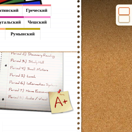
атинский
Греческий
Выбери
угальский
Чешский
Румынский