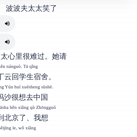
波波夫太太笑了
太太心里很难过。她请
 hěn nánguò. Tā qǐng
丁云回学生宿舍。
īng Yún huí xuésheng sùshè.
玛沙很想去中国
Māsha hěn xiǎng qù Zhōngguó
到北京了、我想
ěijīng le, wǒ xiǎng