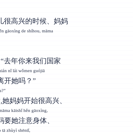
儿很高兴的时候、妈妈
ěn gāoxìng de shíhou, māma
“去年你来我们国家
ián nǐ lái wǒmen guójiā
离开她吗？”
ma?”
,她妈妈开始很高兴、
 māma kāishǐ hěn gāoxìng,
妈要她注意身体、
tā zhùyì shēntǐ,