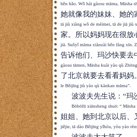
hěn hǎo. Wǒ hái gàosu māma, Māsha s
她就像我的妹妹、她的
tā jiù xiàng wǒ de mèimei, tā de jiā jiù 
家。所以妈妈现在很放
jiā. Suǒyǐ māma xiànzài hěn fàng xīn. 
告诉他们、玛沙快要去
gàosu tāmen, Māsha kuài yào qù Zhōngg
了北京就要去看看妈妈
le Běijīng jiù yào qù kànkan māma”.
波波夫先生说：“玛
Bōbōfū xiānsheng shuō: “ Māsha 
姐姐、她到北京以后、
jiějie, tā dào Běijīng yǐhòu, yòu yào 