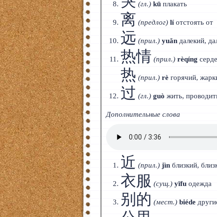
哭
(гл.)
kū
плакать
离
(предлог)
lí
отстоять от
远
(прил.)
yuǎn
далекий, да
热情
(прил.)
rèqíng
серде
热
(прил.)
rè
горячий, жарк
过
(гл.)
guò
жить, проводит
Дополнительные слова
近
(прил.)
jìn
близкий, близ
衣服
(сущ.)
yīfu
одежда
别的
(мест.)
biéde
други