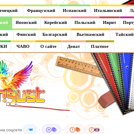
емецкий
Французский
Испанский
Итальянский
Л
ский
Японский
Корейский
Польский
Иврит
Порт
ский
Финский
Болгарский
Вьетнамский
Тайский
РКИ
ЧАВО
О сайте
Донат
Платное
•
📚
•
📚
на соцсети:
M
T
T