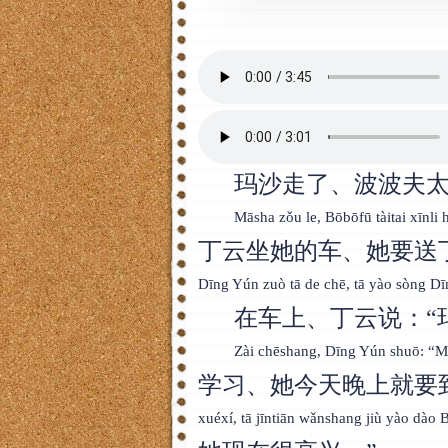
Тайский
Румынский
Норвежский
Сербский
РКИ
玛沙走了、波波夫
Māsha zǒu le, Bōbōfū tàitai xīnli
ЧАВО
丁云坐她的车、她要送
О сайте
Dīng Yún zuò tā de chē, tā yào sòng D
Донат
在车上、丁云说：“
Платное
Zài chēshang, Dīng Yún shuō: “
学习、她今天晚上就要
xuéxí, tā jīntiān wǎnshang jiù yào dào B