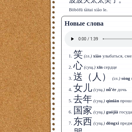
波波夫太太笑了。
Bōbōfū tàitai xiào le.
Новые слова
笑
(гл.)
xiào
улыбаться, сме
心
(сущ.)
xīn
сердце
送（人）
(гл.)
sòng 
女儿
(сущ.)
nǚ’ér
дочь
去年
(сущ.)
qùnián
прошл
国家
(сущ.)
guójiā
госуда
东西
(сущ.)
dōngxi
предм