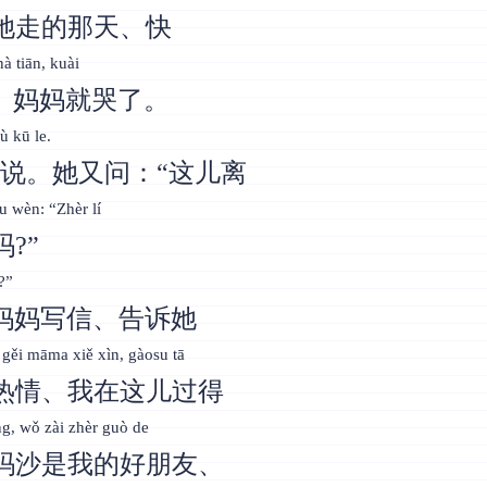
她走的那天、快
nà tiān, kuài
、妈妈就哭了。
ù kū le.
太说。她又问：“这儿离
u wèn: “Zhèr lí
?”
?”
妈妈写信、告诉她
ěi māma xiě xìn, gàosu tā
热情、我在这儿过得
ng, wǒ zài zhèr guò de
玛沙是我的好朋友、