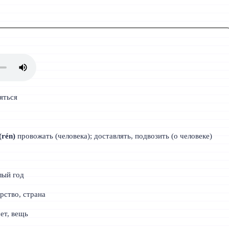
яться
(rén)
провожать (человека); доставлять, подвозить (о человеке)
ый год
рство, страна
ет, вещь