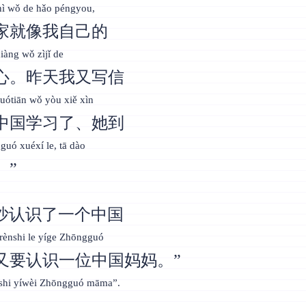
hì wǒ de hǎo péngyou,
家就像我自己的
xiàng wǒ zìjǐ de
心。昨天我又写信
Zuótiān wǒ yòu xiě xìn
中国学习了、她到
uó xuéxí le, tā dào
。”
沙认识了一个中国
rènshi le yíge Zhōngguó
又要认识一位中国妈妈。”
rènshi yíwèi Zhōngguó māma”.