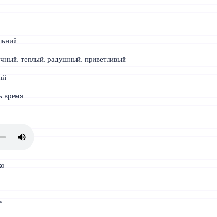
льний
чный, теплый, радушный, приветливый
ий
ь время
ко
е