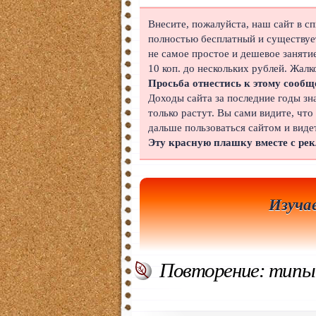
Японский
Внесите, пожалуйста, наш сайт в с
полностью бесплатный и существует
Корейский
не самое простое и дешевое заняти
10 коп. до нескольких рублей. Жалк
Польский
Просьба отнестись к этому сообщ
Доходы сайта за последние годы зн
Иврит
только растут. Вы сами видите, что
дальше пользоваться сайтом и виде
Португальский
Эту красную плашку вместе с ре
Чешский
Индонезийский
Изуча
Нидерландский
Финский
Повторение: типы 
Болгарский
Вьетнамский