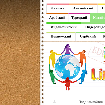
Лингуст
Лингуст
Английский
Н
Английский
Арабский
Турецкий
Китай
Немецкий
Индонезийский
Нидерланд
Французский
Норвежский
Сербский
Испанский
Итальянский
Латинский
Греческий
Арабский
Турецкий
Подписывайтесь 
Китайский