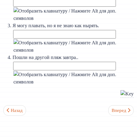
Я могу плавать, но я не знаю как нырять.
Пошли на другой пляж завтра..
Предыдущий: Урок 14. Диалог 1. На пляже Нячанга
Следующий: 
Назад
Вперед