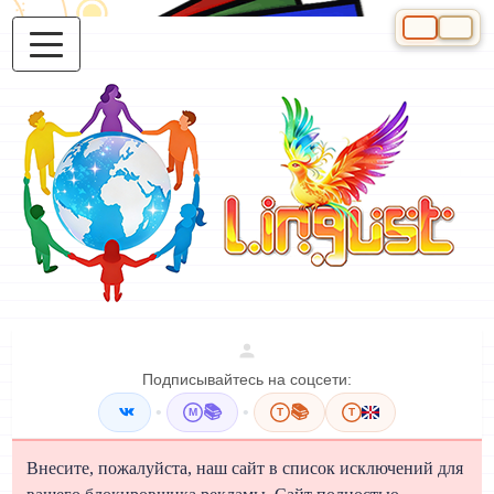
Выберите яз
Подписывайтесь на соцсети:
•
📚
•
📚
M
T
T
Внесите, пожалуйста, наш сайт в список исключений для