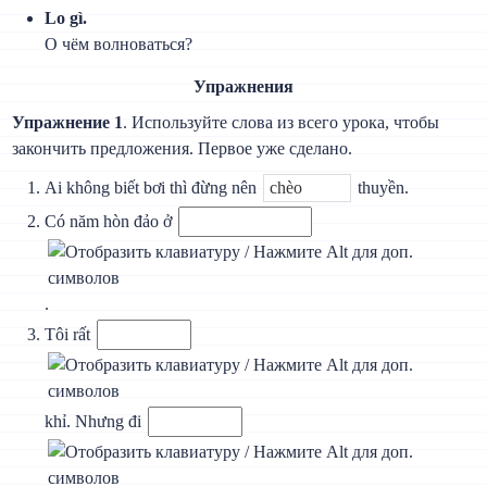
Lo gì.
О чём волноваться?
Упражнения
Упражнение 1
. Используйте слова из всего урока, чтобы
закончить предложения. Первое уже сделано.
Ai không biết bơi thì đừng nên
thuyền.
Có năm hòn đảo ở
.
Tôi rất
khỉ. Nhưng đi