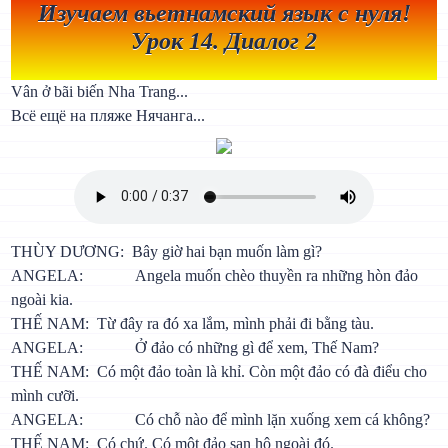
Изучаем вьетнамский язык с нуля!
Урок 14. Диалог 2
Vân ở bãi biến Nha Trang...
Всё ещё на пляже Нячанга...
THÙY DƯƠNG: Bây giờ hai bạn muốn làm gì?
ANGELA: Angela muốn chèo thuyền ra những hòn đảo
ngoài kia.
THẾ NAM: Từ đây ra đó xa lắm, mình phải đi bằng tàu.
ANGELA: Ở đảo có những gì để xem, Thế Nam?
THẾ NAM: Có một đảo toàn là khỉ. Còn một đảo có đà điểu cho
mình cưỡi.
ANGELA: Có chỗ nào để mình lặn xuống xem cá không?
THẾ NAM: Có chứ. Có một đảo san hô ngoài đó.