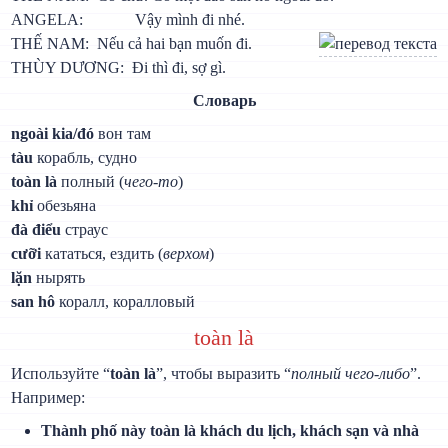
ANGELA: Vậy mình đi nhé.
THẾ NAM: Nếu cả hai bạn muốn đi.
THÙY DƯƠNG: Đi thì đi, sợ gì.
Словарь
ngoài kia/đó
вон там
tàu
корабль, судно
toàn là
полный (
чего-то
)
khỉ
обезьяна
đà điểu
страус
cưỡi
кататься, ездить (
верхом
)
lặn
нырять
san hô
коралл, коралловый
toàn là
Используйте “
toàn là
”, чтобы выразить “
полный чего-либо
”.
Например:
Thành phố này toàn là khách du lịch, khách sạn và nhà