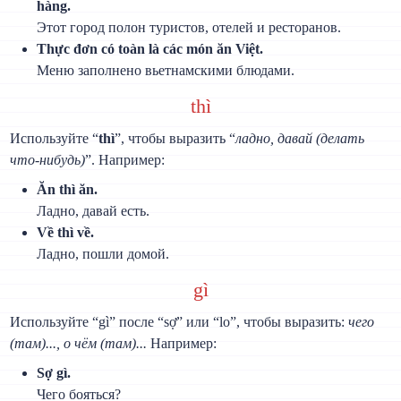
hàng.
Этот город полон туристов, отелей и ресторанов.
Thực đơn có toàn là các món ăn Việt.
Меню заполнено вьетнамскими блюдами.
thì
Используйте “
thì
”, чтобы выразить “
ладно, давай (делать
что-нибудь)
”. Например:
Ăn thì ăn.
Ладно, давай есть.
Về thì về.
Ладно, пошли домой.
gì
Используйте “gì” после “sợ” или “lo”, чтобы выразить:
чего
(там)..., о чём (там)...
Например:
Sợ gì.
Чего бояться?