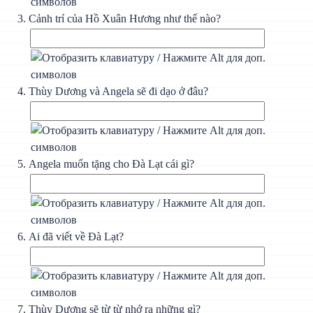
Cảnh trí của Hồ Xuân Hương như thế nào?
Thùy Dương và Angela sẽ đi dạo ở đâu?
Angela muốn tặng cho Đà Lạt cái gì?
Ai đã viết về Đà Lạt?
Thùy Dương sẽ từ từ nhớ ra những gì?