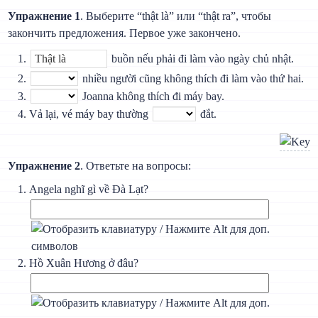
Упражнение 1
. Выберите “thật là” или “thật ra”, чтобы
закончить предложения. Первое уже закончено.
buồn nếu phải đi làm vào ngày chủ nhật.
nhiều người cũng không thích đi làm vào thứ hai.
Joanna không thích đi máy bay.
Vả lại, vé máy bay thường
đắt.
Упражнение 2
. Ответьте на вопросы:
Angela nghĩ gì về Đà Lạt?
Hồ Xuân Hương ở đâu?