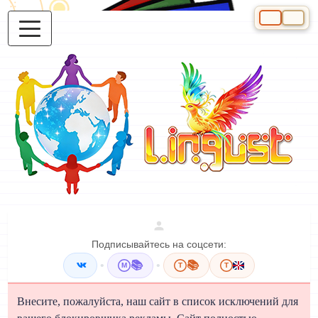
Выберите яз
Подписывайтесь на соцсети:
•
📚
•
📚
M
T
T
Внесите, пожалуйста, наш сайт в список исключений для