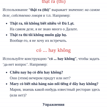
thật ra (thì)
Использование “
thật ra (thì)
” выражает значение:
на самом
деле, собственно говоря
и т.п. Например:
Thật ra, tôi không biết nhiều về Đà Lạt.
На самом деле, я не знаю много о Далате.
Thật ra thì tôi không muốn gặp họ.
Вообще-то, я не хочу их встречать.
có ... hay không
Используйте конструкцию “
có ... hay không
”, чтобы задать
‘да-нет вопрос’. Например:
Chiều nay họ có đến hay không?
Они (этим) вечером придут или нет?
Mary có biết nhà hàng nào nổi tiếng ở đây hay không?
Мария, знаешь какой-нибудь известный ресторан здесь
(или нет)?
Упражнения