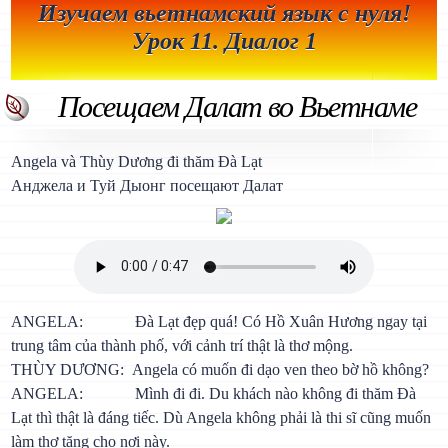
Изучаем вьетнамский язык с нуля!
Урок 11. Диалог 1
Посещаем Далат во Вьетнаме
Angela và Thùy Dương đi thăm Đà Lạt
Анджела и Туй Дыонг посещают Далат
ANGELA: Đà Lạt đẹp quá! Có Hồ Xuân Hương ngay tại
trung tâm của thành phố, với cảnh trí thật là thơ mộng.
THÙY DƯƠNG: Angela có muốn đi dạo ven theo bờ hồ không?
ANGELA: Mình đi đi. Du khách nào không đi thăm Đà
Lạt thì thật là đáng tiếc. Dù Angela không phải là thi sĩ cũng muốn
làm thơ tặng cho nơi này.