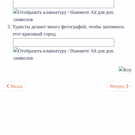
Туристы делают много фотографий, чтобы запомнить
этот красивый город.
Предыдущий: (A1) Урок 10. Диалог 3. Покупаем сувениры, тор
Следующий: 
Назад
Вперед