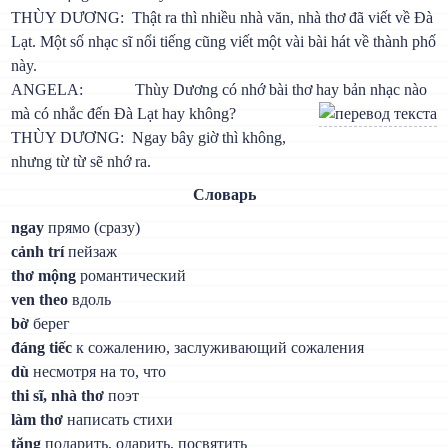
THÙY DƯƠNG: Thật ra thì nhiều nhà văn, nhà thơ đã viết về Đà
Lạt. Một số nhạc sĩ nổi tiếng cũng viết một vài bài hát về thành phố
này.
ANGELA: Thùy Dương có nhớ bài thơ hay bản nhạc nào
mà có nhắc đến Đà Lạt hay không?
THÙY DƯƠNG: Ngay bây giờ thì không,
nhưng từ từ sẽ nhớ ra.
Словарь
ngay
прямо (сразу)
cảnh trí
пейзаж
thơ mộng
романтический
ven theo
вдоль
bờ
берег
đáng tiếc
к сожалению, заслуживающий сожаления
dù
несмотря на то, что
thi sĩ, nhà thơ
поэт
làm thơ
написать стихи
tặng
подарить, одарить, посвятить