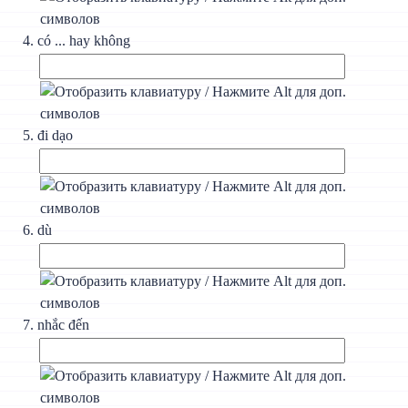
có ... hay không
đi dạo
dù
nhắc đến