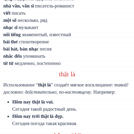
nhà văn, văn sĩ
писатель-романист
viết
писать
một số
несколько, ряд
nhạc sĩ
музыкант
nổi tiếng
знаменитый, известный
bài thơ
стихотворение
bài hát, bản nhạc
песня
nhắc đến
упоминать
từ từ
медленно, постепенно
thật là
Использование “
thật là
” создаёт мягкое восклицание:
такой!
дословно:
действительно, по-настоящему
. Например:
Hôm nay thật là vui.
Сегодня такой радостный день.
Hôm nay trời thật là đẹp.
Сегодня погода такая красивая.