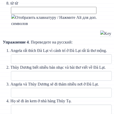
từ từ
Упражнение 4
. Переведите на русский:
Angela rất thích Đà Lạt vì cảnh trí ở Đà Lạt rất là thơ mộng.
Thùy Dương biết nhiều bản nhạc và bài thơ viết về Đà Lạt.
Angela và Thùy Dương sẽ đi thám nhiều nơi ở Đà Lạt.
Họ sẽ đi ăn kem ở nhà hàng Thủy Tạ.