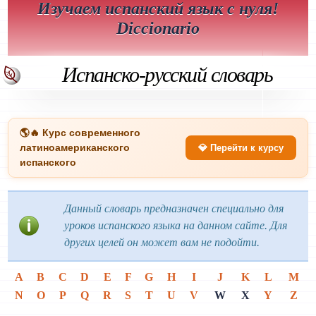
Изучаем испанский язык с нуля!
Diccionario
Испанско-русский словарь
🌎🔥 Курс современного
латиноамериканского
💎 Перейти к курсу
испанского
Данный словарь предназначен специально для
уроков испанского языка на данном сайте. Для
других целей он может вам не подойти.
A
B
C
D
E
F
G
H
I
J
K
L
M
N
O
P
Q
R
S
T
U
V
W
X
Y
Z