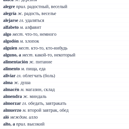
alegre
прил.
радостный, веселый
alegría
ж.
радость, веселье
alejarse
гл.
удаляться
alfabeto
м.
алфавит
algo
мест.
что-то, немного
algodón
м.
хлопок
alguien
мест.
кто-то, кто-нибудь
alguno, a
мест.
какой-то, некоторый
alimentación
ж.
питание
alimento
м.
пища, еда
aliviar
гл.
облегчать (боль)
alma
ж.
душа
almacén
м.
магазин, склад
almendra
ж.
миндаль
almorzar
гл.
обедать, завтракать
almuerzo
м.
второй завтрак, обед
aló
междом.
алло
alto, a
прил.
высокий