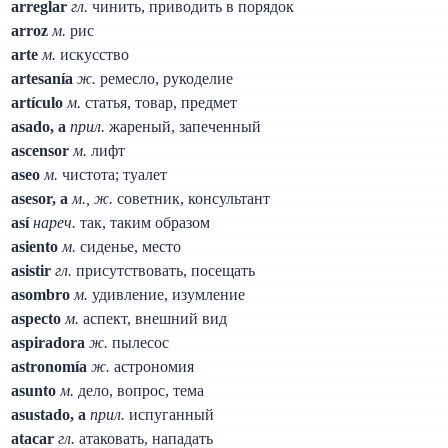
arreglar
гл.
чинить, приводить в порядок
arroz
м.
рис
arte
м.
искусство
artesanía
ж.
ремесло, рукоделие
artículo
м.
статья, товар, предмет
asado, a
прил.
жареный, запеченный
ascensor
м.
лифт
aseo
м.
чистота; туалет
asesor, a
м., ж.
советник, консультант
así
нареч.
так, таким образом
asiento
м.
сиденье, место
asistir
гл.
присутствовать, посещать
asombro
м.
удивление, изумление
aspecto
м.
аспект, внешний вид
aspiradora
ж.
пылесос
astronomía
ж.
астрономия
asunto
м.
дело, вопрос, тема
asustado, a
прил.
испуганный
atacar
гл.
атаковать, нападать