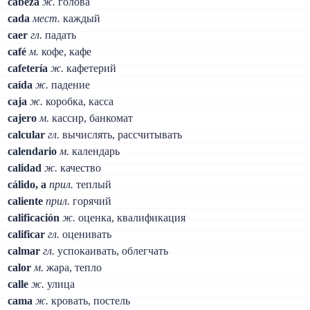
cabeza
ж.
голова
cada
мест.
каждый
caer
гл.
падать
café
м.
кофе, кафе
cafetería
ж.
кафетерий
caída
ж.
падение
caja
ж.
коробка, касса
cajero
м.
кассир, банкомат
calcular
гл.
вычислять, рассчитывать
calendario
м.
календарь
calidad
ж.
качество
cálido, a
прил.
теплый
caliente
прил.
горячий
calificación
ж.
оценка, квалификация
calificar
гл.
оценивать
calmar
гл.
успокаивать, облегчать
calor
м.
жара, тепло
calle
ж.
улица
cama
ж.
кровать, постель