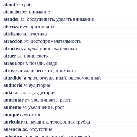
ataúd
м.
гроб
atención
ж.
внимание
atender
гл.
обслуживать, уделять внимание
aterrizar
гл.
приземляться
atletismo
м.
атлетика
atracción
ж.
достопримечательность
atractivo, a
прил.
привлекательный
atraer
гл.
привлекать
atrás
нареч.
позади, сзади
atravesar
гл.
пересекать, проходить
aturdido, a
прил.
оглушенный, ошеломленный
auditorio
м.
аудитория
aula
ж.
класс, аудитория
aumentar
гл.
увеличивать, расти
aumento
м.
увеличение, рост
aunque
союз
хотя
auricular
м.
наушник, телефонная трубка
ausencia
ж.
отсутствие
auténtico, a
прил.
подлинный, настоящий