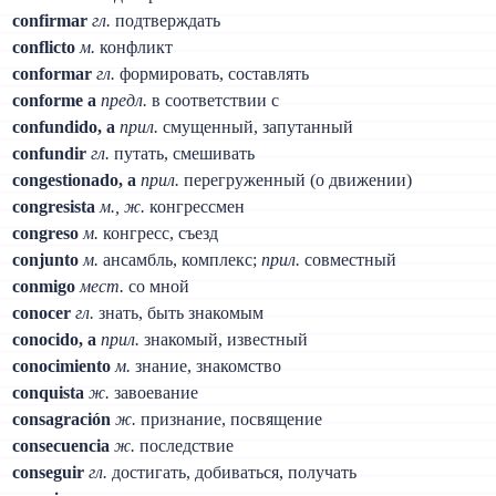
confirmar
гл.
подтверждать
conflicto
м.
конфликт
conformar
гл.
формировать, составлять
conforme a
предл.
в соответствии с
confundido, a
прил.
смущенный, запутанный
confundir
гл.
путать, смешивать
congestionado, a
прил.
перегруженный (о движении)
congresista
м., ж.
конгрессмен
congreso
м.
конгресс, съезд
conjunto
м.
ансамбль, комплекс;
прил.
совместный
conmigo
мест.
со мной
conocer
гл.
знать, быть знакомым
conocido, a
прил.
знакомый, известный
conocimiento
м.
знание, знакомство
conquista
ж.
завоевание
consagración
ж.
признание, посвящение
consecuencia
ж.
последствие
conseguir
гл.
достигать, добиваться, получать