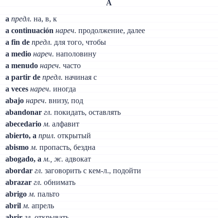
A
a
предл.
на, в, к
a continuación
нареч.
продолжение, далее
a fin de
предл.
для того, чтобы
a medio
нареч.
наполовину
a menudo
нареч.
часто
a partir de
предл.
начиная с
a veces
нареч.
иногда
abajo
нареч.
внизу, под
abandonar
гл.
покидать, оставлять
abecedario
м.
алфавит
abierto, a
прил.
открытый
abismo
м.
пропасть, бездна
abogado, a
м., ж.
адвокат
abordar
гл.
заговорить с кем-л., подойти
abrazar
гл.
обнимать
abrigo
м.
пальто
abril
м.
апрель
abrir
гл.
открывать