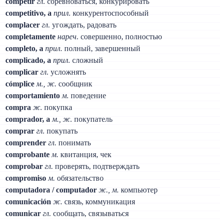
competir
гл.
соревноваться, конкурировать
competitivo, a
прил.
конкурентоспособный
complacer
гл.
угождать, радовать
completamente
нареч.
совершенно, полностью
completo, a
прил.
полный, завершенный
complicado, a
прил.
сложный
complicar
гл.
усложнять
cómplice
м., ж.
сообщник
comportamiento
м.
поведение
compra
ж.
покупка
comprador, a
м., ж.
покупатель
comprar
гл.
покупать
comprender
гл.
понимать
comprobante
м.
квитанция, чек
comprobar
гл.
проверять, подтверждать
compromiso
м.
обязательство
computadora / computador
ж., м.
компьютер
comunicación
ж.
связь, коммуникация
comunicar
гл.
сообщать, связываться