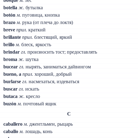
bosque
м.
лес
botella
ж.
бутылка
botón
м.
пуговица, кнопка
brazo
м.
рука (от плеча до локтя)
breve
прил.
краткий
brillante
прил.
блестящий, яркий
brillo
м.
блеск, яркость
brindar
гл.
произносить тост; предоставлять
broma
ж.
шутка
bucear
гл.
нырять, заниматься дайвингом
bueno, a
прил.
хороший, добрый
burlarse
гл.
насмехаться, издеваться
buscar
гл.
искать
butaca
ж.
кресло
buzón
м.
почтовый ящик
C
caballero
м.
джентльмен, рыцарь
caballo
м.
лошадь, конь