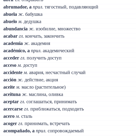
abrumador, a
прил.
тягостный, подавляющий
abuela
ж.
бабушка
abuelo
м.
дедушка
abundancia
ж.
изобилие, множество
acabar
гл.
кончать, закончить
academia
ж.
академия
académico, a
прил.
академический
acceder
гл.
получить доступ
acceso
м.
доступ
accidente
м.
авария, несчастный случай
acción
ж.
действие, акция
aceite
м.
масло (растительное)
aceituna
ж.
маслина, оливка
aceptar
гл.
соглашаться, принимать
acercarse
гл.
приближаться, подходить
acero
м.
сталь
acoger
гл.
принимать, встречать
acompañado, a
прил.
сопровождаемый