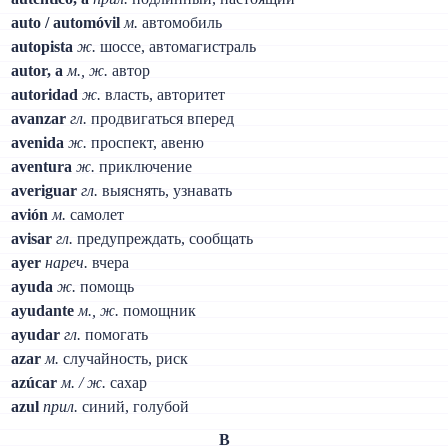
auto / automóvil
м.
автомобиль
autopista
ж.
шоссе, автомагистраль
autor, a
м., ж.
автор
autoridad
ж.
власть, авторитет
avanzar
гл.
продвигаться вперед
avenida
ж.
проспект, авеню
aventura
ж.
приключение
averiguar
гл.
выяснять, узнавать
avión
м.
самолет
avisar
гл.
предупреждать, сообщать
ayer
нареч.
вчера
ayuda
ж.
помощь
ayudante
м., ж.
помощник
ayudar
гл.
помогать
azar
м.
случайность, риск
azúcar
м. / ж.
сахар
azul
прил.
синий, голубой
B