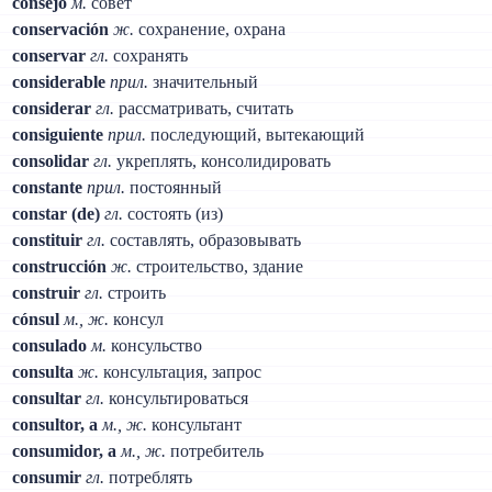
consejo
м.
совет
conservación
ж.
сохранение, охрана
conservar
гл.
сохранять
considerable
прил.
значительный
considerar
гл.
рассматривать, считать
consiguiente
прил.
последующий, вытекающий
consolidar
гл.
укреплять, консолидировать
constante
прил.
постоянный
constar (de)
гл.
состоять (из)
constituir
гл.
составлять, образовывать
construcción
ж.
строительство, здание
construir
гл.
строить
cónsul
м., ж.
консул
consulado
м.
консульство
consulta
ж.
консультация, запрос
consultar
гл.
консультироваться
consultor, a
м., ж.
консультант
consumidor, a
м., ж.
потребитель
consumir
гл.
потреблять