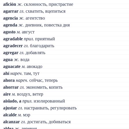
afición
ж.
склонность, пристрастие
agarrar
гл.
схватить, вцепиться
agencia
ж.
агентство
agenda
ж.
дневник, повестка дня
agosto
м.
август
agradable
прил.
приятный
agradecer
гл.
благодарить
agregar
гл.
добавлять
agua
ж.
вода
aguacate
м.
авокадо
ahí
нареч.
там, тут
ahora
нареч.
сейчас, теперь
ahorrar
гл.
экономить, копить
aire
м.
воздух, ветер
aislado, a
прил.
изолированный
ajustar
гл.
настраивать, регулировать
alcalde
м.
мэр
alcanzar
гл.
достигать, добиваться
aldea
ж.
деревня