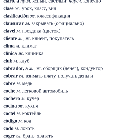
claro, a
прил.
ясный, светлый;
нареч.
конечно
clase
ж.
урок, класс, вид
clasificación
ж.
классификация
clausurar
гл.
закрывать (официально)
clavel
м.
гвоздика (цветок)
cliente
м., ж.
клиент, покупатель
clima
м.
климат
clínica
ж.
клиника
club
м.
клуб
cobrador, a
м., ж.
сборщик (денег), кондуктор
cobrar
гл.
взимать плату, получать деньги
cobre
м.
медь
coche
м.
легковой автомобиль
cochero
м.
кучер
cocina
ж.
кухня
coctel
м.
коктейль
código
м.
код
codo
м.
локоть
coger
гл.
брать, хватать