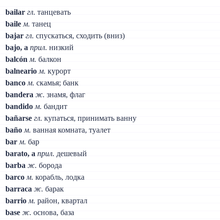
bailar
гл.
танцевать
baile
м.
танец
bajar
гл.
спускаться, сходить (вниз)
bajo, a
прил.
низкий
balcón
м.
балкон
balneario
м.
курорт
banco
м.
скамья; банк
bandera
ж.
знамя, флаг
bandido
м.
бандит
bañarse
гл.
купаться, принимать ванну
baño
м.
ванная комната, туалет
bar
м.
бар
barato, a
прил.
дешевый
barba
ж.
борода
barco
м.
корабль, лодка
barraca
ж.
барак
barrio
м.
район, квартал
base
ж.
основа, база