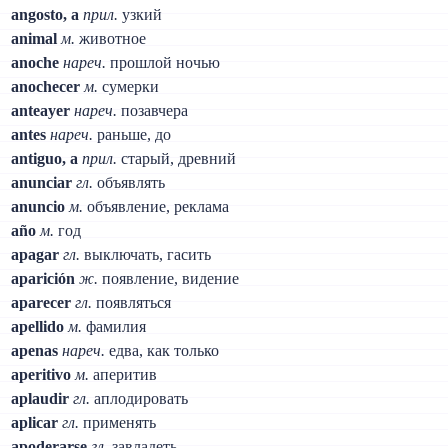
angosto, a
прил.
узкий
animal
м.
животное
anoche
нареч.
прошлой ночью
anochecer
м.
сумерки
anteayer
нареч.
позавчера
antes
нареч.
раньше, до
antiguo, a
прил.
старый, древний
anunciar
гл.
объявлять
anuncio
м.
объявление, реклама
año
м.
год
apagar
гл.
выключать, гасить
aparición
ж.
появление, видение
aparecer
гл.
появляться
apellido
м.
фамилия
apenas
нареч.
едва, как только
aperitivo
м.
аперитив
aplaudir
гл.
аплодировать
aplicar
гл.
применять
apoderarse
гл.
завладеть