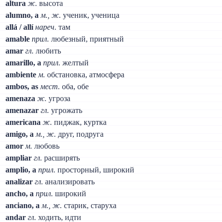
altura
ж.
высота
alumno, a
м., ж.
ученик, ученица
allá / allí
нареч.
там
amable
прил.
любезный, приятный
amar
гл.
любить
amarillo, a
прил.
желтый
ambiente
м.
обстановка, атмосфера
ambos, as
мест.
оба, обе
amenaza
ж.
угроза
amenazar
гл.
угрожать
americana
ж.
пиджак, куртка
amigo, a
м., ж.
друг, подруга
amor
м.
любовь
ampliar
гл.
расширять
amplio, a
прил.
просторный, широкий
analizar
гл.
анализировать
ancho, a
прил.
широкий
anciano, a
м., ж.
старик, старуха
andar
гл.
ходить, идти