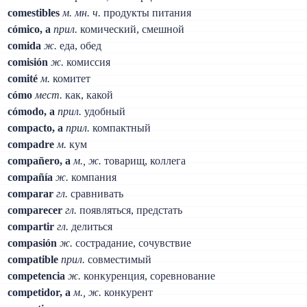
comestibles
м. мн. ч.
продукты питания
cómico, a
прил.
комический, смешной
comida
ж.
еда, обед
comisión
ж.
комиссия
comité
м.
комитет
cómo
мест.
как, какой
cómodo, a
прил.
удобный
compacto, a
прил.
компактный
compadre
м.
кум
compañero, a
м., ж.
товарищ, коллега
compañía
ж.
компания
comparar
гл.
сравнивать
comparecer
гл.
появляться, предстать
compartir
гл.
делиться
compasión
ж.
сострадание, сочувствие
compatible
прил.
совместимый
competencia
ж.
конкуренция, соревнование
competidor, a
м., ж.
конкурент