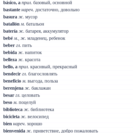
básico, a
прил.
базовый, основной
bastante
нареч.
достаточно, довольно
basura
ж.
мусор
batallón
м.
батальон
batería
ж.
батарея, аккумулятор
bebé
м., ж.
младенец, ребенок
beber
гл.
пить
bebida
ж.
напиток
belleza
ж.
красота
bello, a
прил.
красивый, прекрасный
bendecir
гл.
благословлять
beneficio
м.
выгода, польза
berenjena
ж.
баклажан
besar
гл.
целовать
beso
м.
поцелуй
biblioteca
ж.
библиотека
bicicleta
ж.
велосипед
bien
нареч.
хорошо
bienvenida
ж.
приветствие, добро пожаловать