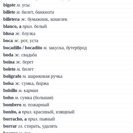
bigote
м.
усы
billete
м.
билет, банкнота
billetera
ж.
бумажник, кошелек
blanco, a
прил.
белый
blusa
ж.
блузка
boca
ж.
рот, уста
bocadillo / bocadito
м.
закуска, бутерброд
boda
ж.
свадьба
boina
ж.
берет
boleto
м.
билет
bolígrafo
м.
шариковая ручка
bolsa
ж.
сумка, биржа
bolsillo
м.
карман
bolso
м.
сумка (большая)
bombero
м.
пожарный
bonito, a
прил.
красивый, изящный
borracho, a
прил.
пьяный
borrar
гл.
стирать, удалять