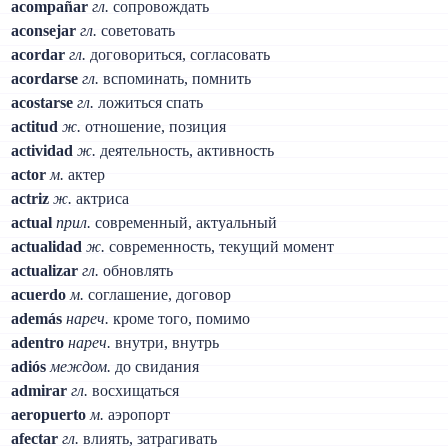
acompañar
гл.
сопровождать
aconsejar
гл.
советовать
acordar
гл.
договориться, согласовать
acordarse
гл.
вспоминать, помнить
acostarse
гл.
ложиться спать
actitud
ж.
отношение, позиция
actividad
ж.
деятельность, активность
actor
м.
актер
actriz
ж.
актриса
actual
прил.
современный, актуальный
actualidad
ж.
современность, текущий момент
actualizar
гл.
обновлять
acuerdo
м.
соглашение, договор
además
нареч.
кроме того, помимо
adentro
нареч.
внутри, внутрь
adiós
междом.
до свидания
admirar
гл.
восхищаться
aeropuerto
м.
аэропорт
afectar
гл.
влиять, затрагивать