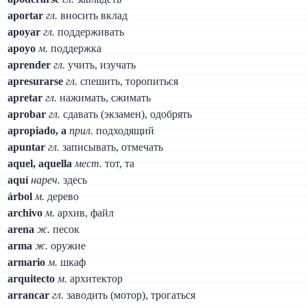
aportar
гл.
вносить вклад
apoyar
гл.
поддерживать
apoyo
м.
поддержка
aprender
гл.
учить, изучать
apresurarse
гл.
спешить, торопиться
apretar
гл.
нажимать, сжимать
aprobar
гл.
сдавать (экзамен), одобрять
apropiado, a
прил.
подходящий
apuntar
гл.
записывать, отмечать
aquel, aquella
мест.
тот, та
aquí
нареч.
здесь
árbol
м.
дерево
archivo
м.
архив, файл
arena
ж.
песок
arma
ж.
оружие
armario
м.
шкаф
arquitecto
м.
архитектор
arrancar
гл.
заводить (мотор), трогаться