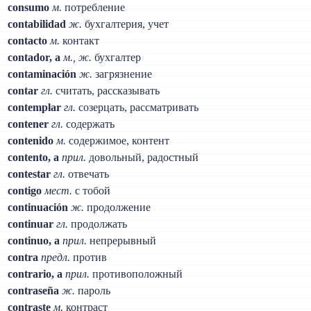
consumo
м.
потребление
contabilidad
ж.
бухгалтерия, учет
contacto
м.
контакт
contador, a
м., ж.
бухгалтер
contaminación
ж.
загрязнение
contar
гл.
считать, рассказывать
contemplar
гл.
созерцать, рассматривать
contener
гл.
содержать
contenido
м.
содержимое, контент
contento, a
прил.
довольный, радостный
contestar
гл.
отвечать
contigo
мест.
с тобой
continuación
ж.
продолжение
continuar
гл.
продолжать
continuo, a
прил.
непрерывный
contra
предл.
против
contrario, a
прил.
противоположный
contraseña
ж.
пароль
contraste
м.
контраст