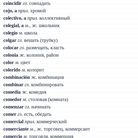
coincidir
гл.
совпадать
cojo, a
прил.
хромой
colectivo, a
прил.
коллективный
colegial, a
м., ж.
школьник
colegio
м.
школа
colgar
гл.
вешать (трубку)
colocar
гл.
размещать, класть
colonia
ж.
колония, район
color
м.
цвет
colorido
м.
колорит
combinación
ж.
комбинация
combinar
гл.
комбинировать
comedia
ж.
комедия
comedor
м.
столовая (комната)
comenzar
гл.
начинать
comer
гл.
есть, обедать
comercial
прил.
коммерческий
comerciante
м., ж.
торговец, коммерсант
comercio
м.
торговля, коммерция