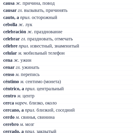
causa
ж.
причина, повод
causar
гл.
вызывать, причинять
cauto, a
прил.
осторожный
cebolla
ж.
лук
celebración
ж.
празднование
celebrar
гл.
праздновать, отмечать
célebre
прил.
известный, знаменитый
celular
м.
мобильный телефон
cena
ж.
ужин
cenar
гл.
ужинать
censo
м.
перепись
céntimo
м.
сентимо (монета)
céntrico, a
прил.
центральный
centro
м.
центр
cerca
нареч.
близко, около
cercano, a
прил.
близкий, соседний
cerdo
м.
свинья, свинина
cerebro
м.
мозг
cerrado, a
прил.
закрытый