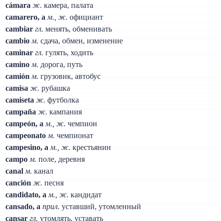
cámara
ж.
камера, палата
camarero, a
м., ж.
официант
cambiar
гл.
менять, обменивать
cambio
м.
сдача, обмен, изменение
caminar
гл.
гулять, ходить
camino
м.
дорога, путь
camión
м.
грузовик, автобус
camisa
ж.
рубашка
camiseta
ж.
футболка
campaña
ж.
кампания
campeón, a
м., ж.
чемпион
campeonato
м.
чемпионат
campesino, a
м., ж.
крестьянин
campo
м.
поле, деревня
canal
м.
канал
canción
ж.
песня
candidato, a
м., ж.
кандидат
cansado, a
прил.
уставший, утомленный
cansar
гл.
утомлять, уставать