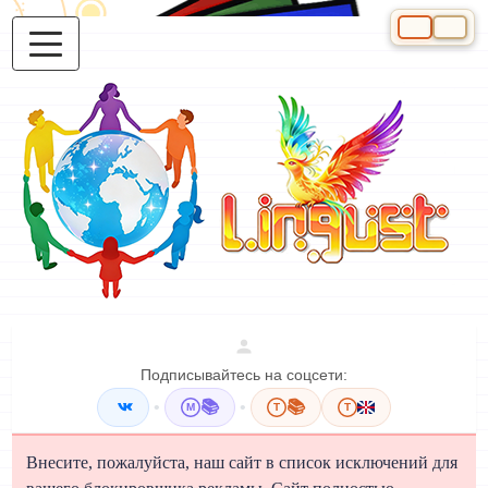
Выберите яз
Подписывайтесь на соцсети:
•
📚
•
📚
M
T
T
Внесите, пожалуйста, наш сайт в список исключений для