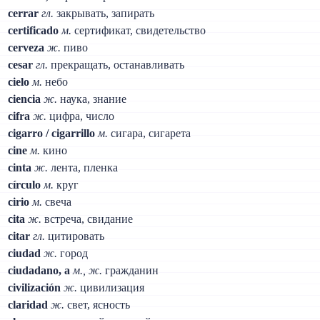
cerrar
гл.
закрывать, запирать
certificado
м.
сертификат, свидетельство
cerveza
ж.
пиво
cesar
гл.
прекращать, останавливать
cielo
м.
небо
ciencia
ж.
наука, знание
cifra
ж.
цифра, число
cigarro / cigarrillo
м.
сигара, сигарета
cine
м.
кино
cinta
ж.
лента, пленка
círculo
м.
круг
cirio
м.
свеча
cita
ж.
встреча, свидание
citar
гл.
цитировать
ciudad
ж.
город
ciudadano, a
м., ж.
гражданин
civilización
ж.
цивилизация
claridad
ж.
свет, ясность