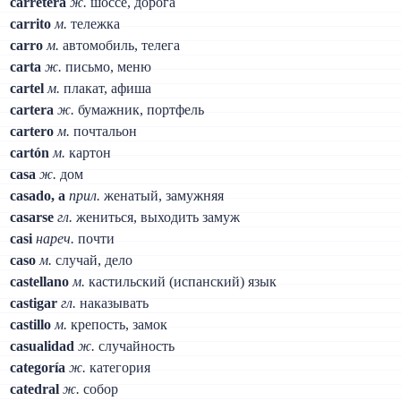
carretera
ж.
шоссе, дорога
carrito
м.
тележка
carro
м.
автомобиль, телега
carta
ж.
письмо, меню
cartel
м.
плакат, афиша
cartera
ж.
бумажник, портфель
cartero
м.
почтальон
cartón
м.
картон
casa
ж.
дом
casado, a
прил.
женатый, замужняя
casarse
гл.
жениться, выходить замуж
casi
нареч.
почти
caso
м.
случай, дело
castellano
м.
кастильский (испанский) язык
castigar
гл.
наказывать
castillo
м.
крепость, замок
casualidad
ж.
случайность
categoría
ж.
категория
catedral
ж.
собор