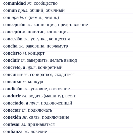
comunidad
ж.
сообщество
común
прил.
общий, обычный
con
предл.
с (кем-л., чем-л.)
concepción
ж.
концепция, представление
concepto
м.
понятие, концепция
concesión
ж.
уступка, концессия
concha
ж.
раковина, перламутр
concierto
м.
концерт
concluir
гл.
завершать, делать вывод
concreto, a
прил.
конкретный
concurrir
гл.
собираться, сходиться
concurso
м.
конкурс
condición
ж.
условие, состояние
conducir
гл.
водить (машину), вести
conectado, a
прил.
подключенный
conectar
гл.
подключать
conexión
ж.
связь, подключение
confesar
гл.
признаваться
confianza
ж.
доверие