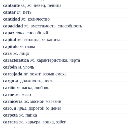
cantante
м., ж.
певец, певица
cantar
гл.
петь
cantidad
ж.
количество
capacidad
ж.
вместимость, способность
capaz
прил.
способный
capital
ж.
столица;
м.
капитал
capítulo
м.
глава
cara
ж.
лицо
característica
ж.
характеристика, черта
carbón
м.
уголь
carcajada
ж.
хохот, взрыв смеха
cargo
м.
должность, пост
cariño
м.
ласка, любовь
carne
ж.
мясо
carnicería
ж.
мясной магазин
caro, a
прил.
дорогой (о цене)
carpeta
ж.
папка
carrera
ж.
карьера, гонка, забег