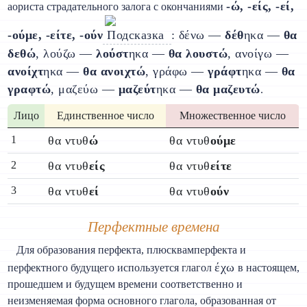
-ώ, -είς, -εί,
аориста страдательного залога с окончаниями
-ούμε, -είτε, -ούν
: δένω —
δέθ
ηκα —
θα
δεθώ
, λούζω —
λούστ
ηκα —
θα λουστώ
, ανοίγω —
ανοίχτ
ηκα —
θα ανοιχτώ
, γράφω —
γράφτ
ηκα —
θα
γραφτώ
, μαζεύω —
μαζεύτ
ηκα —
θα μαζευτώ
.
Лицо
Единственное число
Множественное число
1
θα ντυθ
ώ
θα ντυθ
ούμε
2
θα ντυθ
είς
θα ντυθ
είτε
3
θα ντυθ
εί
θα ντυθ
ούν
Перфектные времена
Для образования перфекта, плюсквамперфекта и
έχω
перфектного будущего используется глагол
в настоящем,
прошедшем и будущем времени соответственно и
неизменяемая форма основного глагола, образованная от