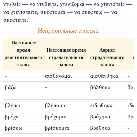
ντυθείς — να ντυθείτε, χτενίζομαι — να χτενιστείς —
να χτενιστείτε, σκέφτομαι — να σκεφτείς — να
σκεφτείτε.
Неправильные глаголы
Настоящее
время
Настоящее время
Аорист
действительного
страдательного
страдательного
п
залога
залога
залога
-
αισθάνομαι
αισθάνθηκα
-
βάζω
-
βάλθηκα
βαλ
βλέπω
βλέπομαι
ειδώθηκα
ιδω
βρέχω
βρέχομαι
βράχηκα
βρε
βρίσκω
βρίσκομαι
βρέθηκα
-