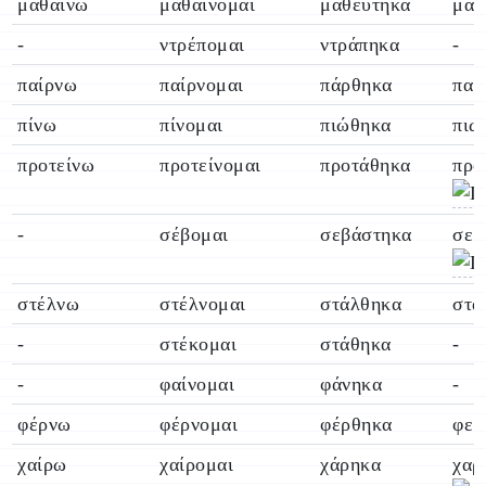
μαθαίνω
μαθαίνομαι
μαθεύτηκα
μαθ
-
ντρέπομαι
ντράπηκα
-
παίρνω
παίρνομαι
πάρθηκα
παρ
πίνω
πίνομαι
πιώθηκα
πιω
προτείνω
προτείνομαι
προτάθηκα
προ
-
σέβομαι
σεβάστηκα
σεβ
στέλνω
στέλνομαι
στάλθηκα
στα
-
στέκομαι
στάθηκα
-
-
φαίνομαι
φάνηκα
-
φέρνω
φέρνομαι
φέρθηκα
φερ
χαίρω
χαίρομαι
χάρηκα
χαρ