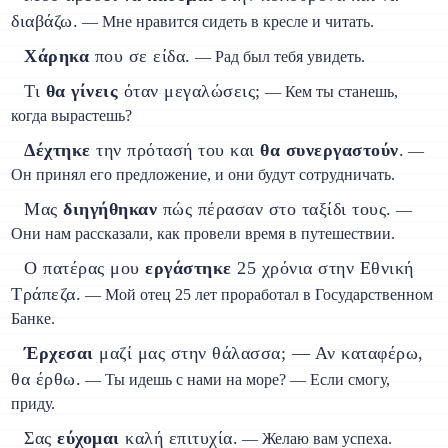
διαβάζω.
— Мне нравится сидеть в кресле и читать.
Χάρηκα
που σε είδα.
— Рад был тебя увидеть.
Τι
θα γίνεις
όταν μεγαλώσεις;
— Кем ты станешь,
когда вырастешь?
Δέχτηκε
την πρότασή του και
θα συνεργαστούν
.
—
Он принял его предложение, и они будут сотрудничать.
Μας
διηγήθηκαν
πώς πέρασαν στο ταξίδι τους.
—
Они нам рассказали, как провели время в путешествии.
О πατέρας μου
εργάστηκε
25 χρόνια στην Εθνική
Τράπεζα.
— Мой отец 25 лет проработал в Государственном
Банке.
Έρχεσαι
μαζί μας στην θάλασσα; — Αν καταφέρω,
θα έρθω.
— Ты идешь с нами на море? — Если смогу,
приду.
Σας
εύχομαι
καλή επιτυχία.
— Желаю вам успеха.