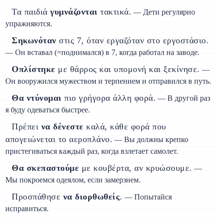
Τα παιδιά
γυμνάζονται
τακτικά.
— Дети регулярно
упражняются.
Σηκωνόταν
στις 7, όταν εργαζόταν στο εργοστάσιο.
— Он вставал (=поднимался) в 7, когда работал на заводе.
Οπλίστηκε
με θάρρος και υπομονή και ξεκίνησε.
—
Он вооружился мужеством и терпением и отправился в путь.
Θα ντύνομαι
πιο γρήγορα άλλη φορά.
— В другой раз
я буду одеваться быстрее.
Πρέπει
να δένεστε
καλά, κάθε φορά που
απογειώνεται το αεροπλάνο.
— Вы должны крепко
пристегиваться каждый раз, когда взлетает самолет.
Θα σκεπαστούμε
με κουβέρτα, αν κρυώσουμε.
—
Мы покроемся одеялом, если замерзнем.
Προσπάθησε
να διορθωθείς
.
— Попытайся
исправиться.