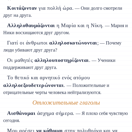
Κοιτάζονταν
για πολλή ώρα.
— Они долго смотрели
друг на друга.
Αλληλοθαυμάζονται
η Μαρία και η Νίκη.
— Мария и
Ники восхищаются друг другом.
Γιατί οι άνθρωποι
αλληλοσκοτώνονται
;
— Почему
люди убивают друг друга?
Οι μαθητές
αλληλουποστηρίζονται
.
— Ученики
поддерживают друг друга.
То θετικό και αρνητικό ενός ατόμου
αλληλοεξουδετερώνονται
.
— Положительные и
отрицательные черты человека нейтрализуются.
Отложительные глаголы
Αισθάνομαι
άσχημα σήμερα.
— Я плохо себя чувствую
сегодня.
Μου αρέσει
να κάθομαι
στην πολυθρόνα και να