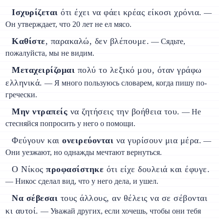
Ισχυρίζεται
ότι έχει να φάει κρέας είκοσι χρόνια.
—
Он утверждает, что 20 лет не ел мясо.
Καθίστε
, παρακαλώ, δεν βλέπουμε.
— Сядьте,
пожалуйста, мы не видим.
Μεταχειρίζομαι
πολύ το λεξικό μου, όταν γράφω
ελληνικά.
— Я много пользуюсь словарем, когда пишу по-
гречески.
Μην ντραπείς
να ζητήσεις την βοήθεια του.
— Не
стесняйся попросить у него о помощи.
Φεύγουν και
ονειρεύονται
να γυρίσουν μια μέρα.
—
Они уезжают, но однажды мечтают вернуться.
О Νίκος
προφασίστηκε
ότι είχε δουλειά και έφυγε.
— Никос сделал вид, что у него дела, и ушел.
Να σέβεσαι
τους άλλους, αν θέλεις να σε σέβονται
κι αυτοί.
— Уважай других, если хочешь, чтобы они тебя