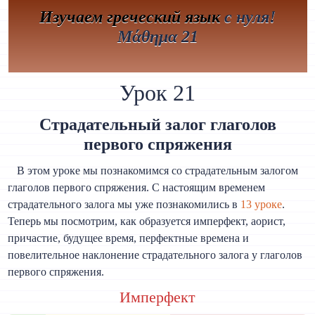
Изучаем греческий язык
с нуля!
Μάθημα 21
Урок 21
Страдательный залог глаголов
первого спряжения
В этом уроке мы познакомимся со страдательным залогом
глаголов первого спряжения. С настоящим временем
страдательного залога мы уже познакомились в
13 уроке
.
Теперь мы посмотрим, как образуется имперфект, аорист,
причастие, будущее время, перфектные времена и
повелительное наклонение страдательного залога у глаголов
первого спряжения.
Имперфект