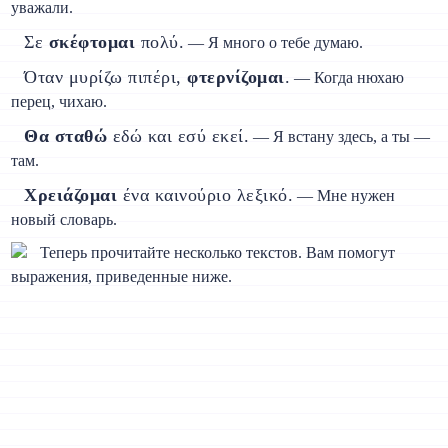
уважали.
Σε
σκέφτομαι
πολύ.
— Я много о тебе думаю.
Όταν μυρίζω πιπέρι,
φτερνίζομαι
.
— Когда нюхаю
перец, чихаю.
Θα σταθώ
εδώ και εσύ εκεί.
— Я встану здесь, а ты —
там.
Χρειάζομαι
ένα καινούριο λεξικό.
— Мне нужен
новый словарь.
Теперь прочитайте несколько текстов. Вам помогут
выражения, приведенные ниже.