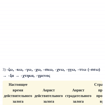
-ζω, -κω, -γω, -χω, -σκω, -χνω, -γγω, -ττω (-σσω)
3)
→ -ξα → -χτηκα, -γμενος
Настоящее
Страд
время
Аорист
Аорист
при
действительного
действительного
страдательного
прош
залога
залога
залога
вр