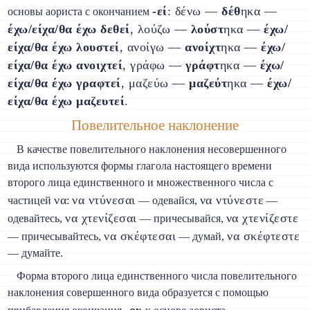
-εί
: δένω —
δέθ
ηκα —
основы аориста с окончанием
έχω/είχα/θα έχω δεθεί
, λούζω —
λούστ
ηκα —
έχω/
είχα/θα έχω λουστεί
, ανοίγω —
ανοίχτ
ηκα —
έχω/
είχα/θα έχω ανοιχτεί
, γράφω —
γράφτ
ηκα —
έχω/
είχα/θα έχω γραφτεί
, μαζεύω —
μαζεύτ
ηκα —
έχω/
είχα/θα έχω μαζευτεί
.
Повелительное наклонение
В качестве повелительного наклонения несовершенного
вида используются формы глагола настоящего времени
второго лица единственного и множественного числа с
να
να ντύνεσαι
να ντύνεστε
частицей
:
— одевайся,
—
να χτενίζεσαι
να χτενίζεστε
одевайтесь,
— причесывайся,
να σκέφτεσαι
να σκέφτεστε
— причесывайтесь,
— думай,
— думайте.
Форма второго лица единственного числа повелительного
наклонения совершенного вида образуется с помощью
-ου