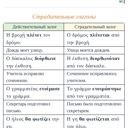
Страдательные глаголы
Действительный залог
Страдательный залог
Η βροχή
πλένει
τον
О δρόμος
πλένεται
από
δρόμο.
την βροχή.
Дождь моет улицу.
Улица моется дождем.
О δάσκαλος
διόρθωνε
Η έκθεση
διορθωνόταν
την έκθεση.
από τον δάσκαλο.
Учитель исправлял
Сочинение исправлялось
сочинение.
учителем.
О γραμματέας
ετοίμασε
Το γράμμα
ετοιμάστηκε
το γράμμα.
από τον γραμματέα.
Секретарь подготовил
Письмо было подготовлено
письмо.
секретарем.
О ήλιος
θα φωτίζει
την
Η γη
θα φωτίζεται
από
γη.
τον ήλιο.