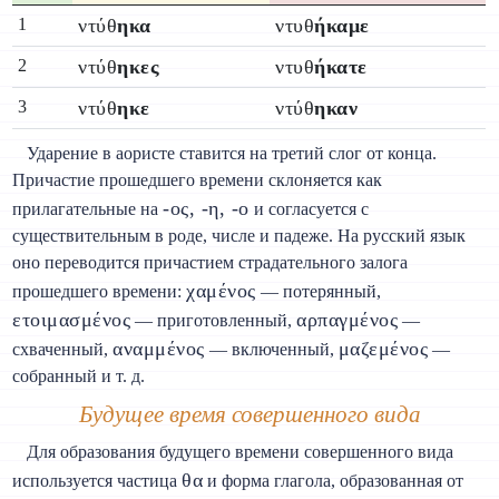
1
ντύθ
ηκα
ντυθ
ήκαμε
2
ντύθ
ηκες
ντυθ
ήκατε
3
ντύθ
ηκε
ντύθ
ηκαν
Ударение в аористе ставится на третий слог от конца.
Причастие прошедшего времени склоняется как
-ος, -η, -о
прилагательные на
и согласуется с
существительным в роде, числе и падеже. На русский язык
оно переводится причастием страдательного залога
χαμένος
прошедшего времени:
— потерянный,
ετοιμασμένος
αρπαγμένος
— приготовленный,
—
αναμμένος
μαζεμένος
схваченный,
— включенный,
—
собранный и т. д.
Будущее время совершенного вида
Для образования будущего времени совершенного вида
θα
используется частица
и форма глагола, образованная от