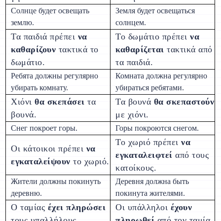
Солнце будет освещать
Земля будет освещаться
землю.
солнцем.
Τα παιδιά πρέπει
να
То δωμάτιο πρέπει
να
καθαρίζουν
τακτικά το
καθαρίζεται
τακτικά από
δωμάτιο.
τα παιδιά.
Ребята должны регулярно
Комната должна регулярно
убирать комнату.
убираться ребятами.
Χιόνι
θα σκεπάσει
τα
Τα βουνά
θα σκεπαστούν
βουνά.
με χιόνι.
Снег покроет горы.
Горы покроются снегом.
Το χωριό πρέπει
να
Οι κάτοικοι πρέπει
να
εγκαταλειφτεί
από τους
εγκαταλείψουν
το χωριό.
κατοίκους.
Жители должны покинуть
Деревня должна быть
деревню.
покинута жителями.
О ταμίας
έχει πληρώσει
Οι υπάλληλοι
έχουν
τους υπαλλήλους.
πληρωθεί
από τον ταμία.