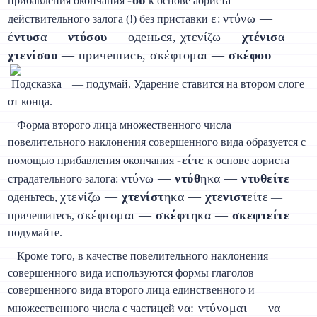
прибавления окончания
к основе аориста
ε
ντύνω —
действительного залога (!) без приставки
:
έ
ντυσ
α —
ντύσου
— оденься, χτενίζω —
χτένισ
α —
χτενίσου
— причешись, σκέφτομαι —
σκέφου
— подумай. Ударение ставится на втором слоге
от конца.
Форма второго лица множественного числа
повелительного наклонения совершенного вида образуется с
-είτε
помощью прибавления окончания
к основе аориста
ντύνω —
ντύθ
ηκα —
ντυθείτε
страдательного залога:
—
χτενίζω —
χτενίστ
ηκα —
χτενιστ
είτε
оденьтесь,
—
σκέφτομαι —
σκέφτ
ηκα —
σκεφτείτε
причешитесь,
—
подумайте.
Кроме того, в качестве повелительного наклонения
совершенного вида используются формы глаголов
совершенного вида второго лица единственного и
να: ντύνομαι — να
множественного числа с частицей