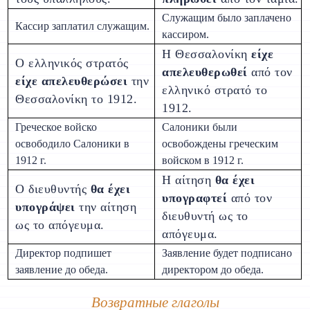
Служащим было заплачено
Кассир заплатил служащим.
кассиром.
Η Θεσσαλονίκη
είχε
Ο ελληνικός στρατός
απελευθερωθεί
από τον
είχε απελευθερώσει
την
ελληνικό στρατό το
Θεσσαλονίκη το 1912.
1912.
Греческое войско
Салоники были
освободило Салоники в
освобождены греческим
1912 г.
войском в 1912 г.
Η αίτηση
θα έχει
О διευθυντής
θα έχει
υπογραφτεί
από τον
υπογράψει
την αίτηση
διευθυντή ως το
ως το απόγευμα.
απόγευμα.
Директор подпишет
Заявление будет подписано
заявление до обеда.
директором до обеда.
Возвратные глаголы