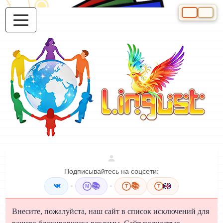
Выберите яз
Подписывайтесь на соцсети:
•
📚
•
📚
M
T
T
Внесите, пожалуйста, наш сайт в список исключений для