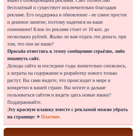
вашего блокировщика рекламы. Сайт полностью
бесплатный и существует исключительно благодаря
рекламе. Его поддержка и обновление - не самое простое
и дешевое занятие, поэтому надеемся на ваше
понимание! Клик по рекламе стоит от 10 коп. до
нескольких рублей. Жалко ли вам отдать эти деньги, при
том, что они не ваши?
Просьба отнестись к этому сообщению серьёзно, либо
покинуть сайт.
Доходы сайта за последние годы значительно снизились,
а затраты на содержание и разработку нового только
растут. Вы сами видите, что происходит в мире и
конкретно в вашей стране. Вы хотите и дальше
пользоваться сайтом и видеть здесь новые языки?
Поддерживайте.
Эту красную плашку вместе с рекламой можно убрать
на странице: ⭐
Платное
.