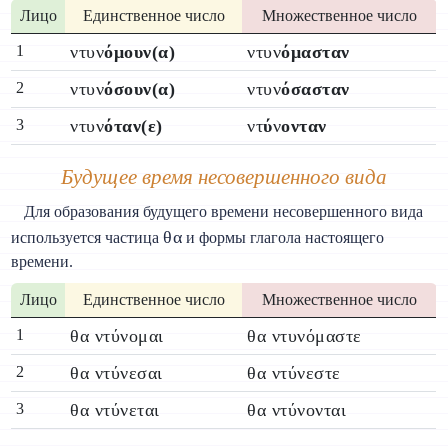
Лицо
Единственное число
Множественное число
1
ντυν
όμουν(α)
ντυν
όμασταν
2
ντυν
όσουν(α)
ντυν
όσασταν
3
ντυν
όταν(ε)
ντ
ύ
ν
ονταν
Будущее время несовершенного вида
Для образования будущего времени несовершенного вида
θα
используется частица
и формы глагола настоящего
времени.
Лицо
Единственное число
Множественное число
1
θα ντύνομαι
θα ντυνόμαστε
2
θα ντύνεσαι
θα ντύνεστε
3
θα ντύνεται
θα ντύνονται