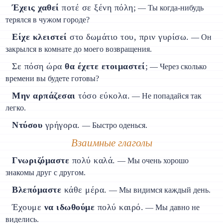
Έχεις χαθεί
ποτέ σε ξένη πόλη;
— Ты когда-нибудь
терялся в чужом городе?
Είχε κλειστεί
στο δωμάτιο του, πριν γυρίσω.
— Он
закрылся в комнате до моего возвращения.
Σε πόση ώρα
θα έχετε ετοιμαστεί
;
— Через сколько
времени вы будете готовы?
Μην αρπάζεσαι
τόσο εύκολα.
— Не попадайся так
легко.
Ντύσου
γρήγορα.
— Быстро оденься.
Взаимные глаголы
Γνωριζόμαστε
πολύ καλά.
— Мы очень хорошо
знакомы друг с другом.
Βλεπόμαστε
κάθε μέρα.
— Мы видимся каждый день.
Έχουμε
να ιδωθούμε
πολύ καιρό.
— Мы давно не
виделись.