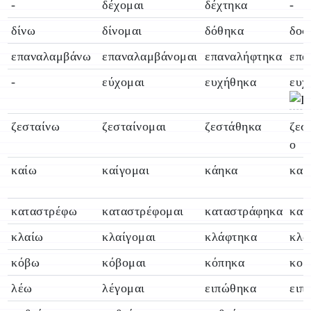
-
δέχομαι
δέχτηκα
-
δίνω
δίνομαι
δόθηκα
δοσ
επαναλαμβάνω
επαναλαμβάνομαι
επαναλήφτηκα
επα
-
εύχομαι
ευχήθηκα
ευχ
ζεσταίνω
ζεσταίνομαι
ζεστάθηκα
ζεσ
ο
καίω
καίγομαι
κάηκα
καμ
καταστρέφω
καταστρέφομαι
καταστράφηκα
κατ
κλαίω
κλαίγομαι
κλάφτηκα
κλα
κόβω
κόβομαι
κόπηκα
κομ
λέω
λέγομαι
ειπώθηκα
ειπ