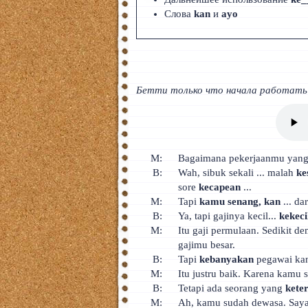
Тайский
Слова
kan
и
ayo
Румынский
Норвежский
Бетти только что начала работать н
Сербский
РКИ
ЧАВО
M:
Bagaimana pekerjaanmu yang 
B:
Wah, sibuk sekali ... malah
ke
О сайте
sore
kecapean
...
M:
Tapi
kamu senang, kan
... d
Донат
B:
Ya, tapi gajinya kecil...
kekeci
M:
Itu gaji permulaan. Sedikit d
Платное
gajimu besar.
B:
Tapi
kebanyakan
pegawai kant
M:
Itu justru baik. Karena kamu
B:
Tetapi ada seorang yang
kete
M:
Ah, kamu sudah dewasa. Saya 