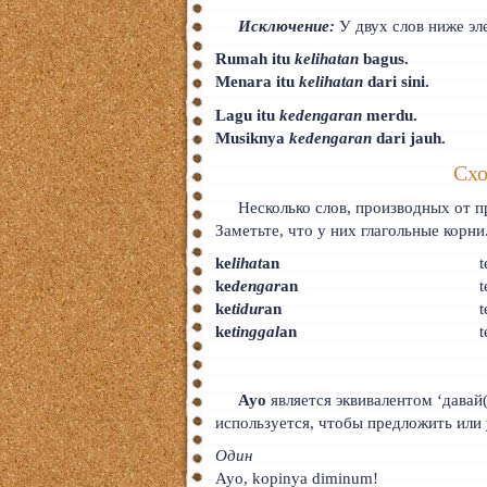
Исключение:
У двух слов ниже эл
Rumah itu
kelihatan
bagus.
Menara itu
kelihatan
dari sini.
Lagu itu
kedengaran
merdu.
Musiknya
kedengaran
dari jauh.
Схо
Несколько слов, производных от 
Заметьте, что у них глагольные корни
ke
lihat
an
t
ke
dengar
an
t
ke
tidur
an
t
ke
tinggal
an
t
Ayo
является эквивалентом ‘давай(-
используется, чтобы предложить или 
Один
Ayo, kopinya diminum!