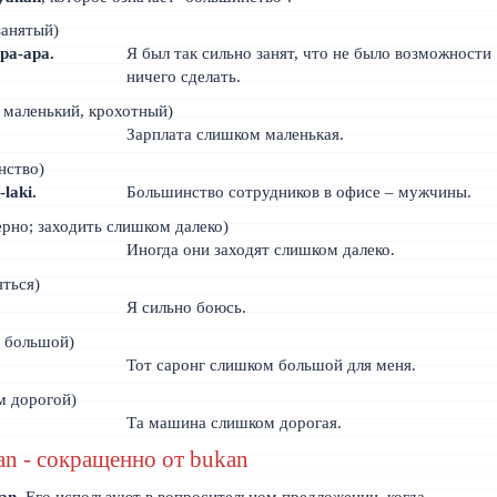
занятый)
pa-apa.
Я был так сильно занят, что не было возможности
ничего сделать.
маленький, крохотный)
Зарплата слишком маленькая.
нство)
-laki.
Большинство сотрудников в офисе – мужчины.
рно; заходить слишком далеко)
Иногда они заходят слишком далеко.
яться)
Я сильно боюсь.
 большой)
Тот саронг слишком большой для меня.
м дорогой)
Та машина слишком дорогая.
an - сокращенно от bukan
an
. Его используют в вопросительном предложении, когда