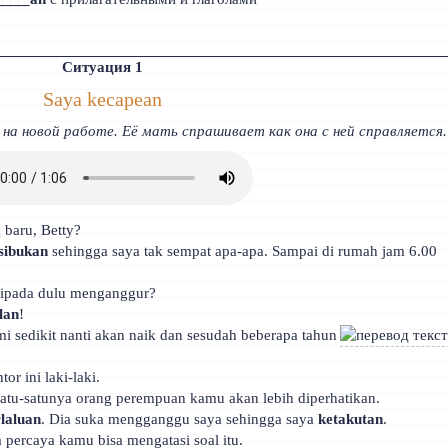
Ситуация 1
Saya kecapean
а новой работе. Её мать спрашивает как она с ней справляется.
baru, Betty?
sibukan
sehingga saya tak sempat apa-apa. Sampai di rumah jam 6.00
aripada dulu menganggur?
lan
!
emi sedikit nanti akan naik dan sesudah beberapa tahun
or ini laki-laki.
 satu-satunya orang perempuan kamu akan lebih diperhatikan.
rlaluan
. Dia suka mengganggu saya sehingga saya
ketakutan
.
percaya kamu bisa mengatasi soal itu.