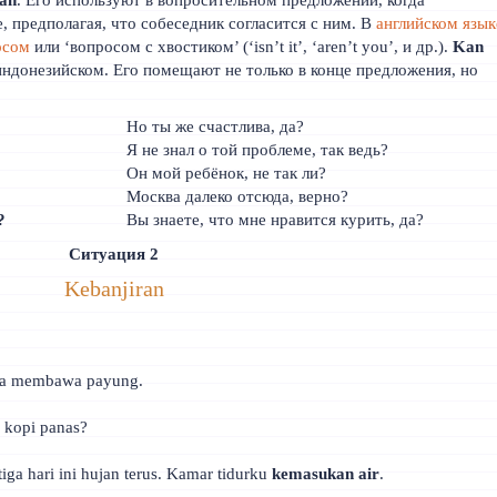
 предполагая, что собеседник согласится с ним. В
английском язык
осом
или ‘вопросом с хвостиком’ (‘isn’t it’, ‘aren’t you’, и др.).
Kan
индонезийском. Его помещают не только в конце предложения, но
Но ты же счастлива, да?
Я не знал о той проблеме, так ведь?
Он мой ребёнок, не так ли?
Москва далеко отсюда, верно?
?
Вы знаете, что мне нравится курить, да?
Ситуация 2
Kebanjiran
upa membawa payung.
r kopi panas?
tiga hari ini hujan terus. Kamar tidurku
kemasukan air
.