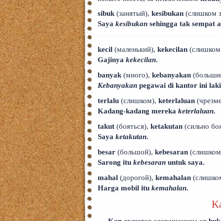
sibuk
(занятый),
kesibukan
(слишком 
Saya
kesibukan
sehingga tak sempat a
kecil
(маленький),
kekecilan
(слишком 
Gajinya
kekecilan
.
banyak
(много),
kebanyakan
(больши
Kebanyakan
pegawai di kantor ini laki
terlalu
(слишком),
keterlaluan
(чрезме
Kadang-kadang mereka
keterlaluan
.
takut
(бояться),
ketakutan
(сильно бо
Saya
ketakutan
.
besar
(большой),
kebesaran
(слишком
Sarong itu
kebesaran
untuk saya.
mahal
(дорогой),
kemahalan
(слишко
Harga mobil itu
kemahalan
.
K
Kan
является сокращением от
buk