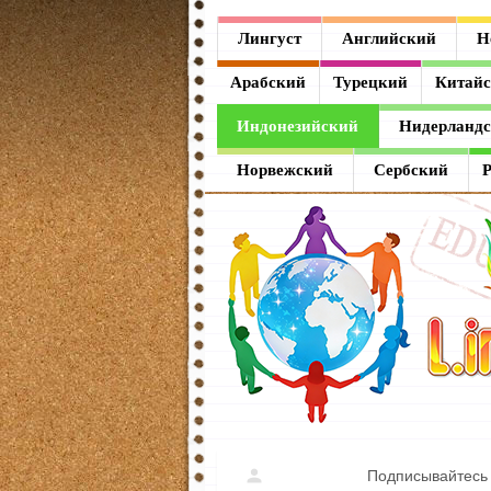
Лингуст
Лингуст
Английский
Н
Английский
Арабский
Турецкий
Китай
Немецкий
Индонезийский
Нидерланд
Французский
Норвежский
Сербский
Испанский
Итальянский
Латинский
Греческий
Арабский
Турецкий
Подписывайтесь 
Китайский