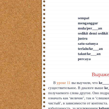
sempat
menganggur
mula/per___an
sedikit demi sedikit
justru
satu-satunya
terlalu/ke___an
takut/ke___an
percaya
Выраже
В
уроке 11
вы выучили, что
ke___
существительное. В диалоге выше
ke
получаемого слова другое. Оно подр
означать как ‘величие’, так и ‘слишк
чистый’, в зависимости от контекста
избыточность, за исключением
keban