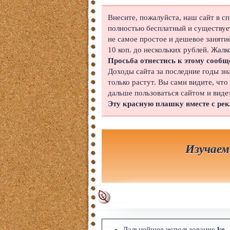
Японский
Внесите, пожалуйста, наш сайт в с
полностью бесплатный и существует
Корейский
не самое простое и дешевое заняти
10 коп. до нескольких рублей. Жалк
Польский
Просьба отнестись к этому сообщ
Доходы сайта за последние годы зн
Иврит
только растут. Вы сами видите, что
дальше пользоваться сайтом и виде
Португальский
Эту красную плашку вместе с ре
Чешский
Индонезийский
Изучаем
Нидерландский
Финский
Болгарский
Вьетнамский
Дальнейшее использование
ke_