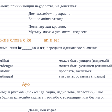
емент, причиняющий неудобства, не действует.
Дом
выглядит
прекрасно.
Башню
видно
отсюда.
Песня
звучит
красиво.
Музыку
можно услышать
издалека.
жие слова с ke_____an и ter
применения
ke_____an
и
ter
, передают одинаковое значение.
.
erlihat
может быть увиден (видимый)
erdengar
может быть услышен (слышный
ertidur
проспать, заспаться
ertinggal
упустить, оставить (позади)
Ayo
те)’ в русском (
также:
да ладно, ладно тебе, перестань). Оно
убедить кого-либо сделать что-либо с говорящим или без него.
Давай, пей кофе!