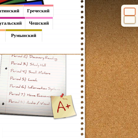
атинский
Греческий
Выбери
угальский
Чешский
Румынский