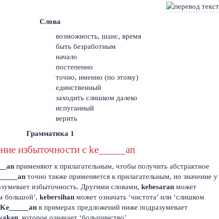
Слова
возможность, шанс, время
быть безработным
начало
постепенно
точно, именно (по этому)
единственный
заходить слишком далеко
испуганный
верить
Грамматика 1
ние избыточности с ke_____an
__an
применяют к прилагательным, чтобы получить абстрактное
_____an
точно также применяется к прилагательным, но значение у
азумевает избыточность. Другими словами,
kebesaran
может
ом большой’,
kebersihan
может означать ‘чистота’ или ‘слишком
.
Ke_____an
в примерах предложений ниже подразумевает
yakan
, которое означает ‘большинство’.