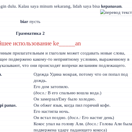
ngin dulu. Kalau saya minum sekarang, lidah saya bisa
kepanasan
.
biar
пусть
Грамматика 2
йшее использование ke_____an
енным прилагательным и глаголам может создавать новые слова,
ащее подвержено какому-то неприятному условию, выраженному в
 указывают, что они происходят вопреки желаниям подлежащего.
n
.
Одежда Удина мокрая, потому что он попал под
дождь.
Его дом затопило.
(
досл.:
В его спальню вошла вода.)
Он замерзал/Ему было холодно.
i panas.
Он обжег язык, когда пил горячий кофе.
Его настигла ночь.
Он встал поздно. (
досл.:
Его настиг день)
Кокос упал на голову Али. (
досл.:
Голова Али был
подвержена удару падающего кокоса)