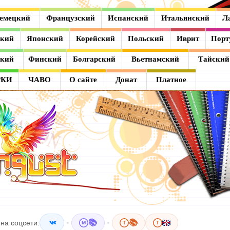
емецкий
Французский
Испанский
Итальянский
Л
ский
Японский
Корейский
Польский
Иврит
Порт
ский
Финский
Болгарский
Вьетнамский
Тайский
РКИ
ЧАВО
О сайте
Донат
Платное
•
📚
•
📚
на соцсети:
M
T
T