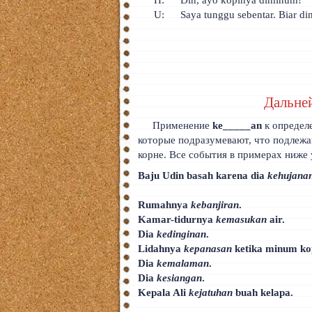
H:
Din, ayo kopinya diminum!
U:
Saya tunggu sebentar. Biar di
Дальне
Применение
ke_____an
к определ
которые подразумевают, что подлеж
корне. Все события в примерах ниже
Baju Udin basah karena dia
kehujana
Rumahnya
kebanjiran
.
Kamar-tidurnya
kemasukan
air.
Dia
kedinginan
.
Lidahnya
kepanasan
ketika minum kop
Dia
kemalaman
.
Dia
kesiangan
.
Kepala Ali
kejatuhan
buah kelapa.