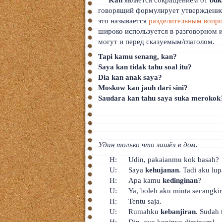
говорящий формулирует утверждение,
это называется
разделительным вопр
широко используется в разговорном 
могут и перед сказуемым/глаголом.
Tapi kamu senang, kan?
Saya kan tidak tahu soal itu?
Dia kan anak saya?
Moskow kan jauh dari sini?
Saudara kan tahu saya suka merokok
Удин только что зашёл в дом.
H:
Udin, pakaianmu kok basah?
U:
Saya
kehujanan
. Tadi aku l
H:
Apa kamu
kedinginan
?
U:
Ya, boleh aku minta secangki
H:
Tentu saja.
U:
Rumahku
kebanjiran
. Sudah 