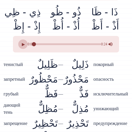
ذَا - ظَا
ذُو - ظُو
ذِي - ظِي
أَذْ - أَظْ
أُذْ - أُظْ
إِذْ - إِظْ
▶
0:00
0:24
ذَلِيلٌ
ظَلِيلٌ
тенистый
—
покорный
مَحْذُورٌ
مَحْظُورٌ
запретный
—
опасность
فَذٌّ
فَظٌّ
грубый
—
исключительный
дающий
مُذِلٌّ
مُظِلٌّ
—
унижающий
тень
تَحْذِيرٌ
تَحْظِيرٌ
запрещение
—
предупреждение