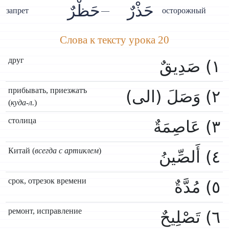
حَذْرٌ
حَظْرٌ
запрет
—
осторожный
Слова к тексту урока 20
друг
١) صَدِيقٌ
прибывать, приезжатъ
٢) وَصَلَ (الى)
(
куда-л.
)
столица
٣) عَاصِمَةٌ
Китай (
всегда с артиклем
)
٤) أَلصِّينُ
срок, отрезок времени
٥) مُدَّةٌ
ремонт, исправление
٦) تَصْلِيحٌ