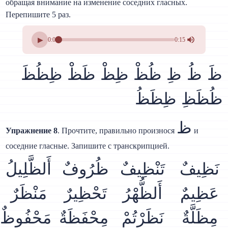
обращая внимание на изменение соседних гласных.
Перепишите 5 раз.
▶
0:00
0:15
ظَ ظُ ظِ ظُظْ ظِظْ ظَظْ ظِظُظَ
ظُظَظِ ظِظَظُ
ظ
Упражнение 8
. Прочтите, правильно произнося
и
соседние гласные. Запишите с транскрипцией.
نَظِيفٌ
تَنْظِيفٌ
ظُرُوفٌ
أَلظَّلِيلُ
عَظِيمٌ
أَلظُّهْرُ
تَحْظِيرٌ
مَنْظَرٌ
مِظَلَّةٌ
نَظَرْتُمْ
مِحْفَظَةٌ
مَحْفُوظٌ