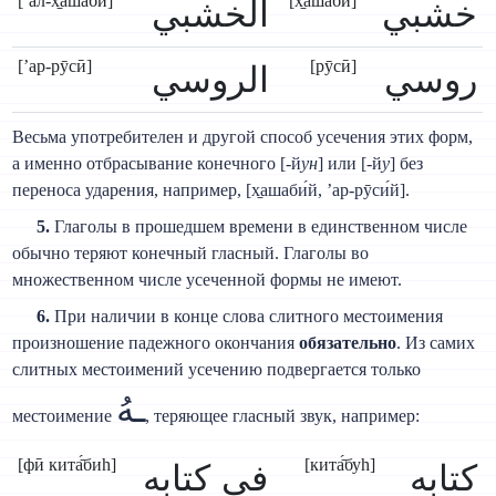
[’ал-х̱а́шабӣ]
[х̱а́шабӣ]
خشبي
الخشبي
[’ар-рӯсӣ]
[рӯсӣ]
روسي
الروسي
Весьма употребителен и другой способ усечения этих форм,
а именно отбрасывание конечного [-й
ун
] или [-й
у
] без
переноса ударения, например, [х̱ашаби́й, ’ар-рӯси́й].
5.
Глаголы в прошедшем времени в единственном числе
обычно теряют конечный гласный. Глаголы во
множественном числе усеченной формы не имеют.
6.
При наличии в конце слова слитного местоимения
произношение падежного окончания
обязательно
. Из самих
слитных местоимений усечению подвергается только
ـهُ
местоимение
, теряющее гласный звук, например:
[фӣ кита̄́биh]
[кита̄́буh]
كتابه
فى كتابه