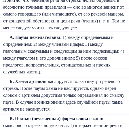
Понятно, что членение речи на отрезки нельзя определить
абсолютно точными правилами — оно во многом зависит от
самого говорящего (или читающего), от его речевой манеры,
от конкретной обстановки и цели речи (чтения) и т. п. Тем не
менее следует учитывать следующее:
A. Паузы нежелательны
: 1) между определяемым и
определением; 2) между членами идафы; 3) между
глагольным сказуемым и следующим за ним подлежащим; 4)
между глаголом и его дополнением; 5) после союзов,
предлогов, вопросительных, отрицательных и прочих
служебных частиц.
Б. Хамза артикля
васлируется только внутри речевого
отрезка. После паузы хамза не васлируется, однако перед
словом с артиклем допустима только оправданная по смыслу
пауза. В случае возникновения здесь случайной паузы хамза
артикля не васлируется.
B. Полная (неусеченная) форма слова
в конце
смыслового отрезка допускается: 1) в торжественной речи и