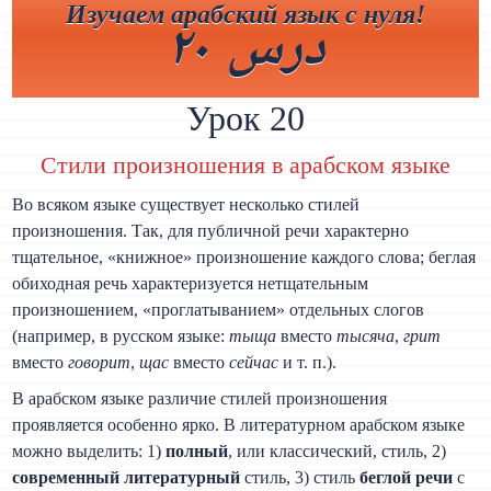
Изучаем арабский язык с нуля!
درس ٢٠
Урок 20
Стили произношения в арабском языке
Во всяком языке существует несколько стилей
произношения. Так, для публичной речи характерно
тщательное, «книжное» произношение каждого слова; беглая
обиходная речь характеризуется нетщательным
произношением, «проглатыванием» отдельных слогов
(например, в русском языке:
тыща
вместо
тысяча
,
грит
вместо
говорит
,
щас
вместо
сейчас
и т. п.).
В арабском языке различие стилей произношения
проявляется особенно ярко. В литературном арабском языке
можно выделить: 1)
полный
, или классический, стиль, 2)
современный литературный
стиль, 3) стиль
беглой речи
с