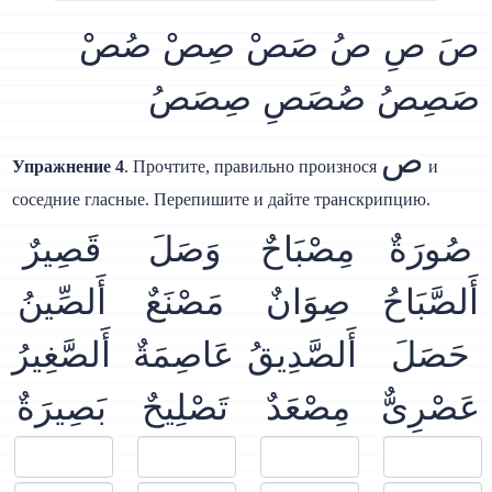
صَ صِ صُ صَصْ صِصْ صُصْ
صَصِصُ صُصَصِ صِصَصُ
ص
Упражнение 4
. Прочтите, правильно произнося
и
соседние гласные. Перепишите и дайте транскрипцию.
صُورَةٌ
مِصْبَاحٌ
وَصَلَ
قَصِيرٌ
أَلصَّبَاحُ
صِوَانٌ
مَصْنَعٌ
أَلصِّينُ
حَصَلَ
أَلصَّدِيقُ
عَاصِمَةٌ
أَلصَّغِيرُ
عَصْرِىٌّ
مِصْعَدٌ
تَصْلِيحٌ
بَصِيرَةٌ