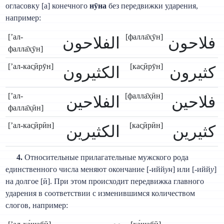
огласовку [а] конечного
нӯна
без передвижки ударения,
например:
[’ал-
[фалла̄х̣ӯн]
فلاحون
الفلاحون
фалла̄х̣ӯн]
[’ал-кас̱ӣрӯн]
[кас̱ӣрӯн]
كثيرون
الكثيرون
[’ал-
[фалла̄х̣ӣн]
فلاحين
الفلاحين
фалла̄х̣ӣн]
[’ал-кас̱ӣрӣн]
[кас̱ӣрӣн]
كثيرين
الكثيرين
4.
Относительные прилагательные мужского рода
единственного числа меняют окончание [-ийй
ун
] или [-ийй
у
]
на долгое [ӣ]. При этом происходит передвижка главного
ударения в соответствии с изменившимся количеством
слогов, например: