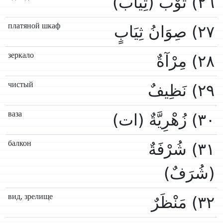
٢٦) ثَوْبٌ (ثِيَابٌ)
платяной шкаф
٢٧) صِوَانُ ثِيَابٍ
зеркало
٢٨) مِرْآةٌ
чистый
٢٩) نَظِيفٌ
ваза
٣٠) زُهْرِيَّةٌ (ات)
балкон
٣١) شُرْفَةٌ
(شُرَفٌ)
вид, зрелище
٣٢) مَنْظَرٌ