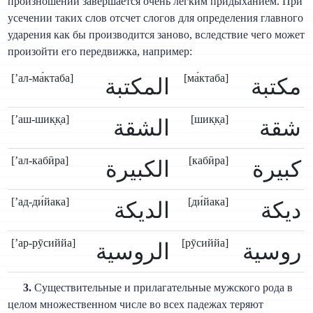
произношении завершается очень легким придыханием. При
усечении таких слов отсчет слогов для определения главного
ударения как бы производится заново, вследствие чего может
произойти его передвижка, например:
[’ал-ма́ктаба]
[ма́ктаба]
مكتبة
المكتبة
[’аш-шик̣к̣а]
[шик̣к̣а]
شقة
الشقة
[’ал-кабӣра]
[кабӣра]
كبيرة
الكبيرة
[’ад-ди́йака]
[ди́йака]
ديكة
الديكة
[’ар-рӯсиййа]
[рӯсиййа]
روسية
الروسية
3.
Существительные и прилагательные мужского рода в
целом множественном числе во всех падежах теряют