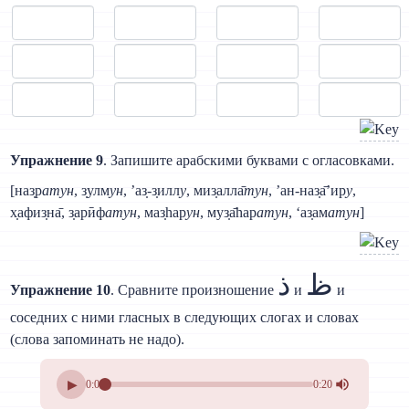
Упражнение 9
. Запишите арабскими буквами с огласовками.
[наз̣р
атун
, з̣улм
ун
, ’аз̣-з̣илл
у
, миз̣алла̄
тун
, ’ан-наз̣а̄’ир
у
,
х̣афиз̣на̄, з̣арӣф
атун
, маз̣hар
ун
, муз̣а̄hар
атун
, ‘аз̣ам
атун
]
ظ
ذ
Упражнение 10
. Сравните произношение
и
и
соседних с ними гласных в следующих слогах и словах
(слова запоминать не надо).
▶
0:00
0:20