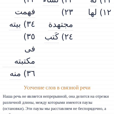
فهمت
٢٣)
لها
١٢)
بيته
٣٤)
مجتهدة
٣٥)
كَتب
٢٤)
فى
مكتبته
منه
٣٦)
Усечение слов в связной речи
Наша речь не является непрерывной, она делится на отрезки
различной длины, между которыми имеются паузы
(остановки). Эти паузы мы расставляем не беспорядочно, а