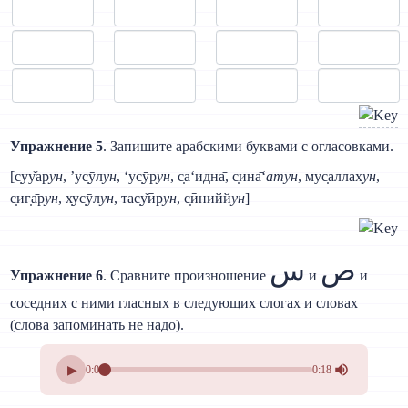
Упражнение 5
. Запишите арабскими буквами с огласовками.
[с̣уу̌ар
ун
, ’ус̣ӯл
ун
, ‘ус̣ӯр
ун
, с̣а‘идна̄, с̣ина̄‘
атун
, мус̣аллах̣
ун
,
с̣иг̣а̄р
ун
, х̣ус̣ӯл
ун
, тас̣у̌ӣр
ун
, с̣ӣнийй
ун
]
ص
س
Упражнение 6
. Сравните произношение
и
и
соседних с ними гласных в следующих слогах и словах
(слова запоминать не надо).
▶
0:00
0:18