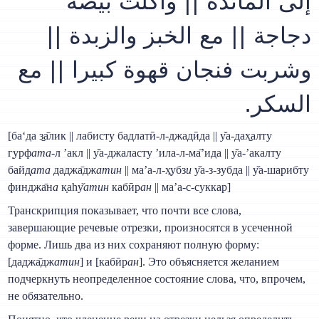
إلى المائدة || وأكلت بيضة
دجاجة || مع الخبز والزبدة ||
وشربت فنجان قهوة كبيرا || مع
السكر.
[ба‘да з̱а̄лик || лабисту бадлатӣ-л-джадӣда || у̌а-дах̱алту
г̣урф
ата
-л ’акл || у̌а-джаласту ’ила-л-ма̄’ида || у̌а-’акалту
байд̣
ата
даджа̄дж
атин
|| ма’а-л-х̱убз
и
у̌а-з-зубда || у̌а-шарибту
финджа̄н
а
к̣аhу̌
атин
кабӣр
ан
|| ма’а-с-суккар]
Транскрипция показывает, что почти все слова,
завершающие речевые отрезки, произносятся в усеченной
форме. Лишь два из них сохраняют полную форму:
[даджа̄дж
атин
] и [кабӣр
ан
]. Это объясняется желанием
подчеркнуть неопределенное состояние слова, что, впрочем,
не обязательно.