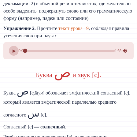
декламации: 2) в обычной речи в тех местах, где желательно
особо выделить, подчеркнуть слово или его грамматическую
форму (например, падеж или состояние)
Упражнение 2
. Прочтите
текст урока 19
, соблюдая правила
усечения слов при паузах.
▶
0:00
1:55
ص
Буква
и звук [с̣].
ص
Буква
[с̣а̄д
ун
] обозначает эмфатический согласный [с̣],
который является эмфатической параллелью среднего
س
согласного
[с].
Согласный [с̣] —
солнечный
.
Чтобы правильно произнести [с̣], надо энергично