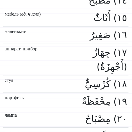
١٤) مَطْبَخٌ
мебель (
ед. число
)
١٥) أَثَاثٌ
маленький
١٦) صَغِيرٌ
аппарат, прибор
١٧) جِهَازٌ
(أَجْهِزَةٌ)
стул
١٨) كُرْسِيٌّ
портфель
١٩) مِحْفَظَةٌ
лампа
٢٠) مِصْبَاحٌ