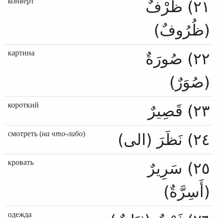
конверт
٢١) ظَرْفٌ
(ظُرُوفٌ)
картина
٢٢) صُورَةٌ
(صُوَرٌ)
короткий
٢٣) قَصِيرٌ
смотреть (
на что-либо
)
٢٤) نَظَرَ (الى)
кровать
٢٥) سَرِيرٌ
(أَسِرَّةٌ)
одежда