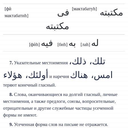
[фӣ
[мактабатуh]
مكتبته
فى
мактабатиh]
مكتبته
له
به
فيه
[фӣh]
[биh]
[лаh]
تلك، ذلك،
7.
Указательные местоимения
امس، هناك
أولئك، هؤلاء
и наречия
теряют конечный гласный.
8.
Слова, оканчивающиеся на долгий гласный, личные
местоимения, а также предлоги, союзы, вопросительные,
отрицательные и другие служебные частицы усеченной
формы не имеют.
9.
Усеченная форма слов на письме не отражается.