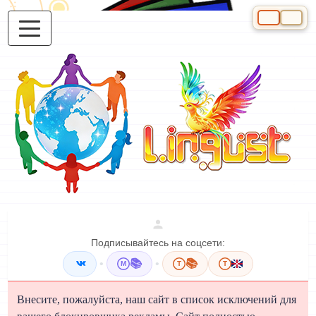
Выберите яз
Подписывайтесь на соцсети:
•
📚
•
📚
M
T
T
Внесите, пожалуйста, наш сайт в список исключений для