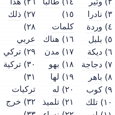
هذا
٢٦)
طالبا
١٤)
وثير
٢)
ذلك
٢٧)
١٥)
نادرا
٣)
كلمات
٢٨)
وردة
٤)
عربي
هناك
١٦)
بلبل
٥)
تركي
٢٩)
مدن
١٧)
ديكة
٦)
تركية
٣٠)
بهو
١٨)
دجاجة
٧)
٣١)
لها
١٩)
باهر
٨)
تركيات
له
٢٠)
كوب
٩)
خرج
٣٢)
تلميذ
٢١)
تلك
١٠)
٣٣)
نساء
٢٢)
له
١١)