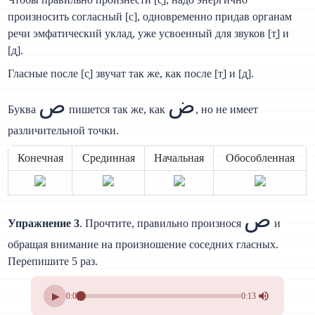
произносить согласный [с], одновременно придав органам
речи эмфатический уклад, уже усвоенный для звуков [т̣] и
[д̣].
Гласные после [с̣] звучат так же, как после [т̣] и [д̣].
ض
ص
Буква
пишется так же, как
, но не имеет
различительной точки.
Конечная
Срединная
Начальная
Обособленная
ص
Упражнение 3
. Прочтите, правильно произнося
и
обращая внимание на произношение соседних гласных.
Перепишите 5 раз.
▶
0:00
0:13