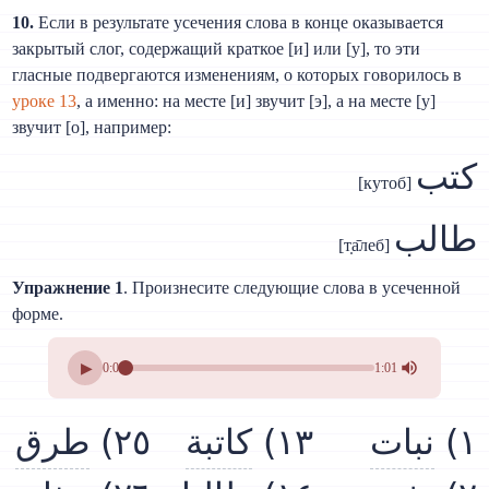
10.
Если в результате усечения слова в конце оказывается
закрытый слог, содержащий краткое [и] или [у], то эти
гласные подвергаются изменениям, о которых говорилось в
уроке 13
, а именно: на месте [и] звучит [э], а на месте [у]
звучит [о], например:
كتب
[кутоб]
طالب
[т̣а̄леб]
Упражнение 1
. Произнесите следующие слова в усеченной
форме.
▶
0:00
1:01
طرق
٢٥)
كاتبة
١٣)
نبات
١)