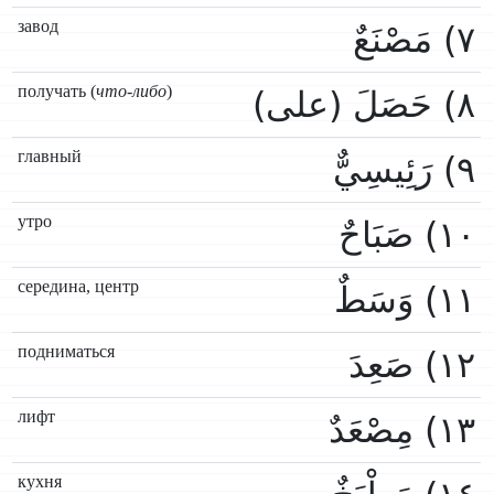
завод
٧) مَصْنَعٌ
получать (
что-либо
)
٨) حَصَلَ (على)
главный
٩) رَئِيسِيٌّ
утро
١٠) صَبَاحٌ
середина, центр
١١) وَسَطٌ
подниматься
١٢) صَعِدَ
лифт
١٣) مِصْعَدٌ
кухня