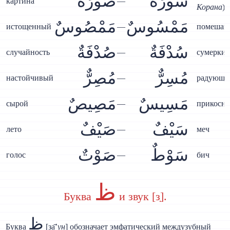
سُورَةٌ
صُورَةٌ
картина
—
Корана
)
مَمْسُوسٌ
مَمْصُوسٌ
истощенный
—
помешан
سُدْفَةٌ
صُدْفَةٌ
случайность
—
сумерки
مُسِرٌّ
مُصِرٌّ
настойчивый
—
радующи
مَسِيسٌ
مَصِيصٌ
сырой
—
прикосно
سَيْفٌ
صَيْفٌ
лето
—
меч
سَوْطٌ
صَوْتٌ
голос
—
бич
ظ
Буква
и звук [з̣].
ظ
Буква
[з̣а̄’
ун
] обозначает эмфатический междузубный