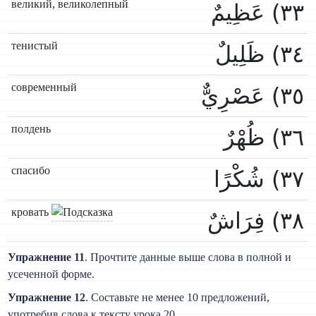
великий, великолепный
٣٣) عَظِيمٌ
тенистый
٣٤) ظَلِيلٌ
современный
٣٥) عَصْرِيٌّ
полдень
٣٦) ظُهْرٌ
спасибо
٣٧) شُكْرًا
кровать
٣٨) فِرَاشٌ
Упражнение 11
. Прочтите данные выше слова в полной и
усеченной форме.
Упражнение 12
. Составьте не менее 10 предложений,
употребив слова к тексту урока 20.