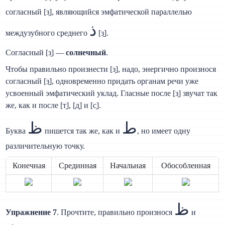
согласный [з̣], являющийся эмфатической параллелью
ذ
междузубного среднего
[з̱].
Согласный [з̣] —
солнечный
.
Чтобы правильно произнести [з̣], надо, энергично произнося
согласный [з̱], одновременно придать органам речи уже
усвоенный эмфатический уклад. Гласные после [з̣] звучат так
же, как и после [т̣], [д̣] и [с̣].
ط
ظ
Буква
пишется так же, как и
, но имеет одну
различительную точку.
Конечная
Срединная
Начальная
Обособленная
ظ
Упражнение 7
. Прочтите, правильно произнося
и