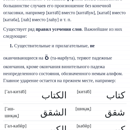
большинстве случаев его произношение без конечной
огласовки, например [кита̄б] вместо [кита̄б
ун
], [катаб] вместо
[катаба], [лаh] вместо [лаhу] и т. п.
Существует ряд
правил усечения слов
. Важнейшие из них
следующие:
1.
Существительные и прилагательные,
не
ة
оканчивающиеся на
(та-марбута), теряют падежные
окончания, кроме окончания винительного падежа
неопределенного состояния, обозначенного немым алифом.
Главное ударение остается на прежнем месте, например:
[’ал-кита̄б]
[кита̄б]
كتاب
الكتاب
[’аш-
[шик̣ак̣]
شقق
الشقق
шик̣ак̣]
[’ал-кабӣр]
[кабӣр]
كبير
الكبير