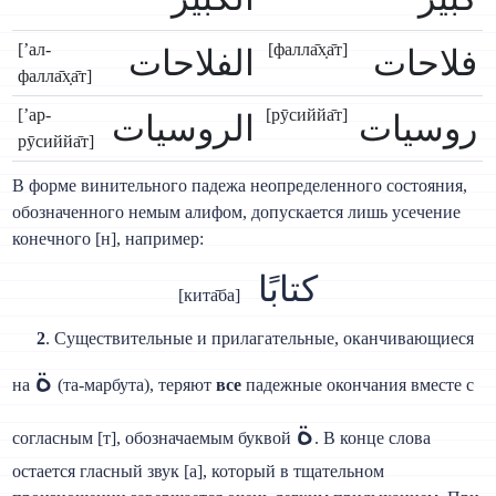
[’ал-
[фалла̄х̣а̄т]
فلاحات
الفلاحات
фалла̄х̣а̄т]
[’ар-
[рӯсиййа̄т]
روسيات
الروسيات
рӯсиййа̄т]
В форме винительного падежа неопределенного состояния,
обозначенного немым алифом, допускается лишь усечение
конечного [н], например:
كتابًا
[кита̄ба]
2
. Существительные и прилагательные, оканчивающиеся
ة
на
(та-марбута), теряют
все
падежные окончания вместе с
ة
согласным [т], обозначаемым буквой
. В конце слова
остается гласный звук [а], который в тщательном