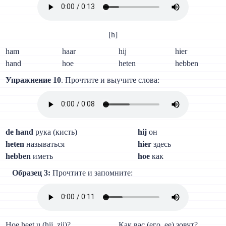
[h]
ham
haar
hij
hier
hand
hoe
heten
hebben
Упражнение 10
. Прочтите и выучите слова:
de hand
рука (кисть)
hij
он
heten
называться
hier
здесь
hebben
иметь
hoe
как
Образец 3:
Прочтите и запомните:
Hoe heet u (hij, zij)?
Как вас (его, ее) зовут?