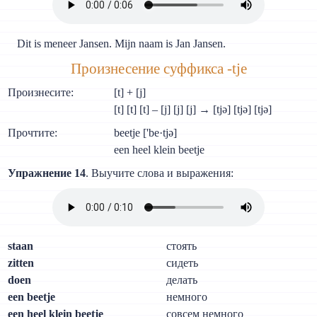
Dit is meneer Jansen. Mijn naam is Jan Jansen.
Произнесение суффикса -tje
Произнесите:
[t] + [j]
[t] [t] [t] – [j] [j] [j] → [tjə] [tjə] [tjə]
Прочтите:
beetje ['be·tjə]
een heel klein beetje
Упражнение 14
. Выучите слова и выражения:
staan
стоять
zitten
сидеть
doen
делать
een beetje
немного
een heel klein beetje
совсем немного