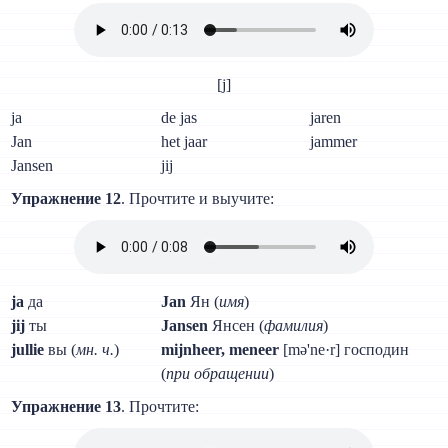
[j]
ja
de jas
jaren
Jan
het jaar
jammer
Jansen
jij
Упражнение 12
. Прочтите и выучите:
ja
да
Jan
Ян (
имя
)
jij
ты
Jansen
Янсен (
фамилия
)
jullie
вы (
мн. ч.
)
mijnheer, meneer
[mə'ne·r] господин
(
при обращении
)
Упражнение 13
. Прочтите: