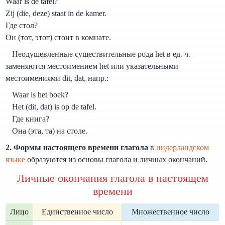
Waar is de tafel?
Zij (die, deze) staat in de kamer.
Где стол?
Он (тот, этот) стоит в комнате.
Неодушевленные существительные рода het в ед. ч.
заменяются местоимением het или указательными
местоимениями dit, dat, напр.:
Waar is het boek?
Het (dit, dat) is op de tafel.
Где книга?
Она (эта, та) на столе.
2. Формы настоящего времени глагола
в
нидерландском
языке
образуются из основы глагола и личных окончаний.
Личные окончания глагола в настоящем
времени
Лицо
Единственное число
Множественное число