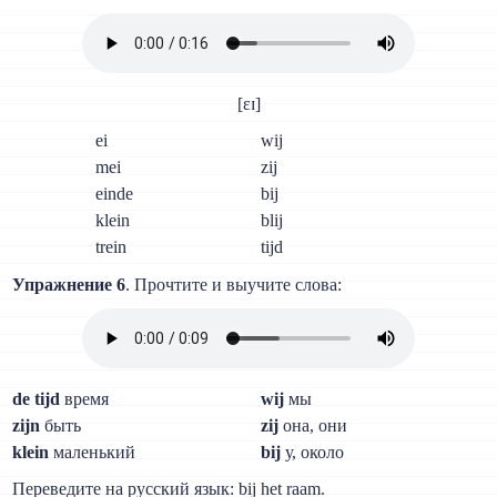
[ɛɪ]
ei
wij
mei
zij
einde
bij
klein
blij
trein
tijd
Упражнение 6
. Прочтите и выучите слова:
de tijd
время
wij
мы
zijn
быть
zij
она, они
klein
маленький
bij
у, около
Переведите на русский язык: bij het raam.