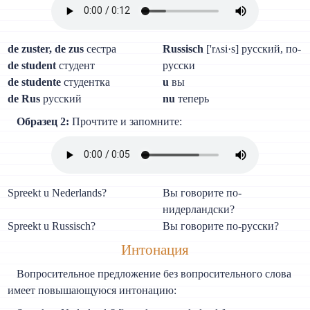
de zuster, de zus
сестра
Russisch
['rʌsi·s] русский, по-
de student
студент
русски
de studente
студентка
u
вы
de Rus
русский
nu
теперь
Образец 2:
Прочтите и запомните:
Spreekt u Nederlands?
Вы говорите по-
нидерландски?
Spreekt u Russisch?
Вы говорите по-русски?
Интонация
Вопросительное предложение без вопросительного слова
имеет повышающуюся интонацию: