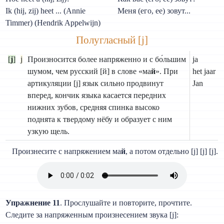
Ik (hij, zij) heet ... (Annie
Меня (его, ее) зовут...
Timmer) (Hendrik Appelwijn)
Полугласный [j]
[
j
]
j
Произносится более напряженно и с бо́льшим
ja
шумом, чем русский [й] в слове «ма
й
». При
het jaar
артикуляции [j] язык сильно продвинут
Jan
вперед, кончик языка касается передних
нижних зубов, средняя спинка высоко
поднята к твердому нёбу и образует с ним
узкую щель.
Произнесите с напряжением ма
й
, а потом отдельно [j] [j] [j].
Упражнение 11
. Прослушайте и повторите, прочтите.
Следите за напряженным произнесением звука [j]: