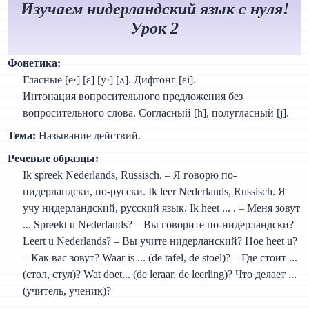
Изучаем нидерландский язык с нуля!
Урок 2
Фонетика:
Гласные [е·] [ɛ] [y·] [ʌ]. Дифтонг [ɛi].
Интонация вопросительного предложения без
вопросительного слова. Согласный [h], полугласный [j].
Тема:
Называние действий.
Речевые образцы:
Ik spreek Nederlands, Russisch. – Я говорю по-
нидерландски, по-русски. Ik leer Nederlands, Russisch. Я
учу нидерландский, русский язык. Ik heet ... . – Меня зовут
... Spreekt u Nederlands? – Вы говорите по-нидерландски?
Leert u Nederlands? – Вы учите нидерланский? Hoe heet u?
– Как вас зовут? Waar is ... (de tafel, de stoel)? – Где стоит ...
(стол, стул)? Wat doet... (de leraar, de leerling)? Что делает ...
(учитель, ученик)?