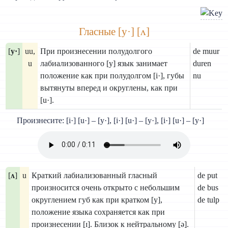
Гласные [y·] [ʌ]
[
y·
]
uu,
При произнесении полудолгого
de muur
u
лабиализованного [у] язык занимает
duren
положение как при полудолгом [i·], губы
nu
вытянуты вперед и округлены, как при
[u·].
Произнесите: [i·] [u·] – [y·], [i·] [u·] – [y·], [i·] [u·] – [y·]
[
ʌ
]
u
Краткий лабиализованный гласный
de put
произносится очень открыто с небольшим
de bus
округлением губ как при кратком [y],
de tulp
положение языка сохраняется как при
произнесении [ɪ]. Близок к нейтральному [ǝ].