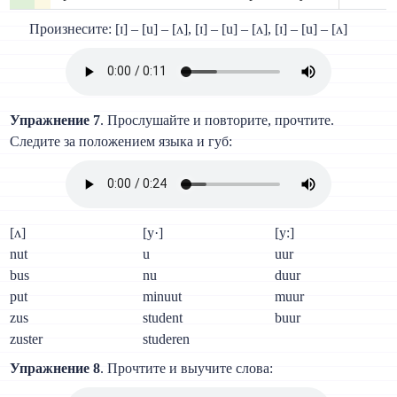
Произнесите: [ɪ] – [u] – [ʌ], [ɪ] – [u] – [ʌ], [ɪ] – [u] – [ʌ]
Упражнение 7
. Прослушайте и повторите, прочтите.
Следите за положением языка и губ:
[ʌ]
[у·]
[у:]
nut
u
uur
bus
nu
duur
put
minuut
muur
zus
student
buur
zuster
studeren
Упражнение 8
. Прочтите и выучите слова: