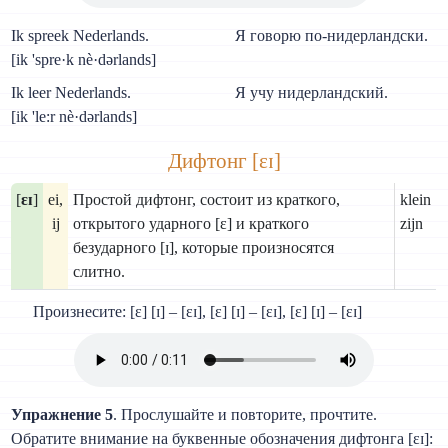
Ik spreek Nederlands.
Я говорю по-нидерландски.
[ik 'spre·k nè·dərlands]
Ik leer Nederlands.
Я учу нидерландский.
[ik 'le:r nè·dərlands]
Дифтонг [ɛɪ]
[
ɛɪ
]
ei,
Простой дифтонг, состоит из краткого,
klein
ij
открытого ударного [ɛ] и краткого
zijn
безударного [ɪ], которые произносятся
слитно.
Произнесите: [ɛ] [ɪ] – [ɛɪ], [ɛ] [ɪ] – [ɛɪ], [ɛ] [ɪ] – [ɛɪ]
Упражнение 5
. Прослушайте и повторите, прочтите.
Обратите внимание на буквенные обозначения дифтонга [ɛɪ]: