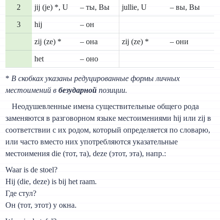
2
jij (je) *, U
– ты, Вы
jullie, U
– вы, Вы
3
hij
– он
zij (ze) *
– она
zij (ze) *
– они
het
– оно
*
В скобках указаны редуцированные формы личных
местоимений в
безударной
позиции.
Неодушевленные имена существительные общего рода
заменяются в разговорном языке местоимениями hij или zij в
соответствии с их родом, который определяется по словарю,
или часто вместо них употребляются указательные
местоимения die (тот, та), deze (этот, эта), напр.:
Waar is de stoel?
Hij (die, deze) is bij het raam.
Где стул?
Он (тот, этот) у окна.