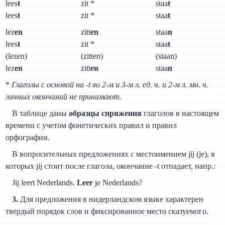
lees
t
zit *
staa
t
lees
t
zit *
staa
t
lez
en
zitt
en
staa
n
lees
t
zit *
staa
t
(lezen)
(zitten)
(staan)
lez
en
zitt
en
staa
n
*
Глаголы с основой на -t во 2-м и 3-м л. ед. ч. и 2-м л. мн. ч.
личных окончаний не принимают.
В таблице даны
образцы спряжения
глаголов в настоящем
времени с учетом фонетических правил и правил
орфографии.
В вопросительных предложениях с местоимением jij (je), в
которых jij стоит после глагола, окончание -t отпадает, напр.:
Jij leert Nederlands.
Leer
je Nederlands?
3.
Для предложения в нидерландском языке характерен
твердый порядок слов и фиксированное место сказуемого.