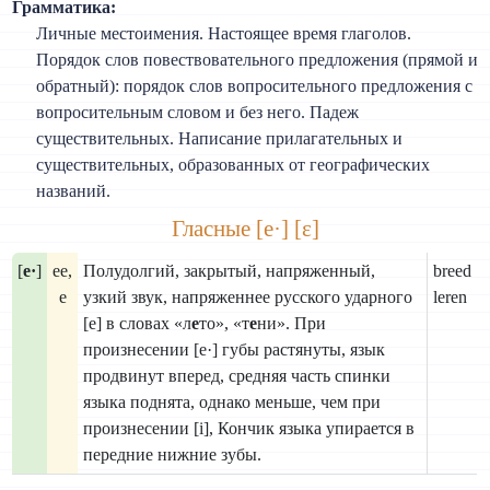
Грамматика:
Личные местоимения. Настоящее время глаголов.
Порядок слов повествовательного предложения (прямой и
обратный): порядок слов вопросительного предложения с
вопросительным словом и без него. Падеж
существительных. Написание прилагательных и
существительных, образованных от географических
названий.
Гласные [е·] [ɛ]
[
е·
]
ee,
Полудолгий, закрытый, напряженный,
breed
e
узкий звук, напряженнее русского ударного
leren
[е] в словах «л
е
то», «т
е
ни». При
произнесении [е·] губы растянуты, язык
продвинут вперед, средняя часть спинки
языка поднята, однако меньше, чем при
произнесении [i], Кончик языка упирается в
передние нижние зубы.