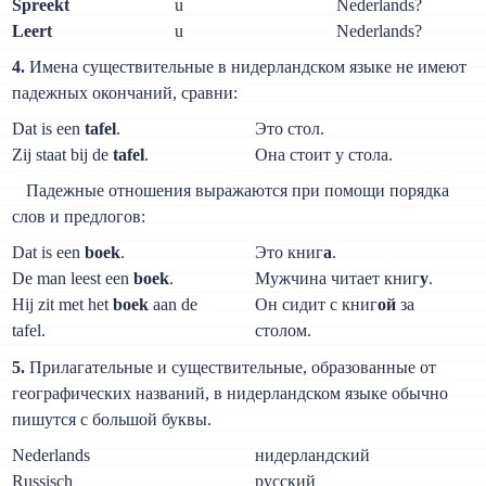
Spreekt
u
Nederlands?
Leert
u
Nederlands?
4.
Имена существительные в нидерландском языке не имеют
падежных окончаний, сравни:
Dat is een
tafel
.
Это стол.
Zij staat bij de
tafel
.
Она стоит у стола.
Падежные отношения выражаются при помощи порядка
слов и предлогов:
Dat is een
boek
.
Это книг
а
.
De man leest een
boek
.
Мужчина читает книг
у
.
Hij zit met het
boek
aan de
Он сидит с книг
ой
за
tafel.
столом.
5.
Прилагательные и существительные, образованные от
географических названий, в нидерландском языке обычно
пишутся с большой буквы.
Nederlands
нидерландский
Russisch
русский