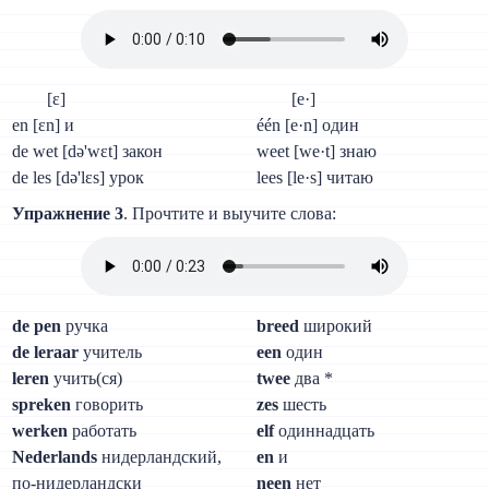
[ɛ]
[e·]
en [ɛn] и
één [e·n] один
de wet [də'wɛt] закон
weet [we·t] знаю
de les [də'lɛs] урок
lees [le·s] читаю
Упражнение 3
. Прочтите и выучите слова:
de pen
ручка
breed
широкий
de leraar
учитель
een
один
leren
учить(ся)
twee
два *
spreken
говорить
zes
шесть
werken
работать
elf
одиннадцать
Nederlands
нидерландский,
en
и
по-нидерландски
neen
нет