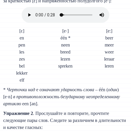
за краткостью [ɛ] и напряженностью полудолгого [e·]:
[ɛ]
[e·]
[e:]
en
één *
beer
pen
neen
meer
les
breed
weer
zes
lezen
leraar
bel
spreken
leren
lekker
elf
*
Черточки над
е
означают ударность слова
– één (
один
)
[e·n]
в противоположность безударному неопределенному
артиклю
een [ən].
Упражнение 2
. Прослушайте и повторите, прочтите
следующие пары слов. Следите за различием в длительности
и качестве гласных: