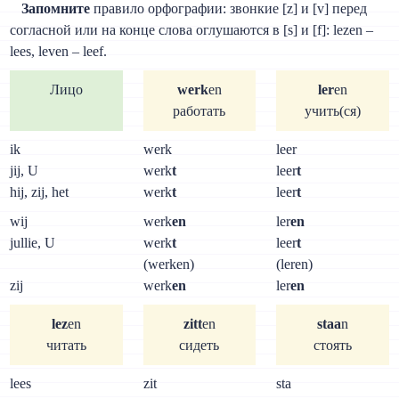
Запомните
правило орфографии: звонкие [z] и [v] перед
согласной или на конце слова оглушаются в [s] и [f]: lezen –
lees, leven – leef.
Лицо
werk
en
ler
en
работать
учить(ся)
ik
werk
leer
jij, U
werk
t
leer
t
hij, zij, het
werk
t
leer
t
wij
werk
en
ler
en
jullie, U
werk
t
leer
t
(werken)
(leren)
zij
werk
en
ler
en
lez
en
zitt
en
staa
n
читать
сидеть
стоять
lees
zit
sta