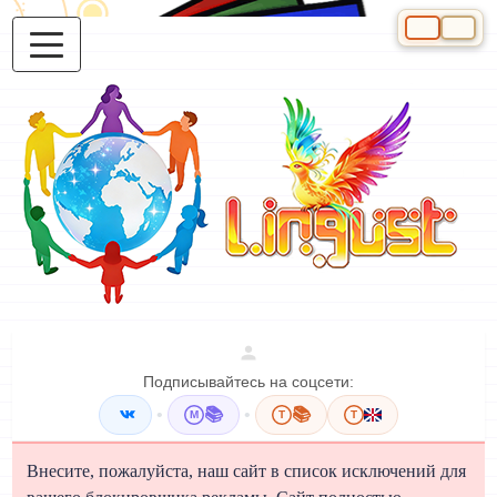
Выберите яз
Подписывайтесь на соцсети:
•
📚
•
📚
M
T
T
Внесите, пожалуйста, наш сайт в список исключений для