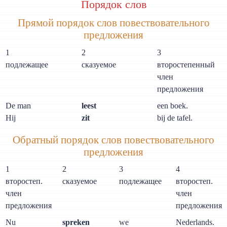
Порядок слов
Прямой порядок слов повествовательного
предложения
1
2
3
подлежащее
сказуемое
второстепенный
член
предложения
De man
leest
een boek.
Hij
zit
bij de tafel.
Обратный порядок слов повествовательного
предложения
1
2
3
4
второстеп.
сказуемое
подлежащее
второстеп.
член
член
предложения
предложения
Nu
spreken
we
Nederlands.