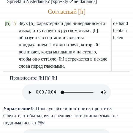
Spreekt u Nederlands? ['spre·kty·↗ne·dərlands]
Согласный [h]
[
h
]
h
Звук [h], характерный для нидерландского
de hand
языка, отсутствует в русском языке. [h]
hebben
образуется в гортани и является
heten
придыханием. Похож на звук, который
возникает, когда мы дышим на стекло,
чтобы оно оттаяло. [h] встречается в начале
слова перед гласными.
Произнесите: [h] [h] [h]
Упражнение 9
. Прослушайте и повторите, прочтите.
Следите, чтобы задняя и средняя части спинки языка не
поднимались к нёбу: