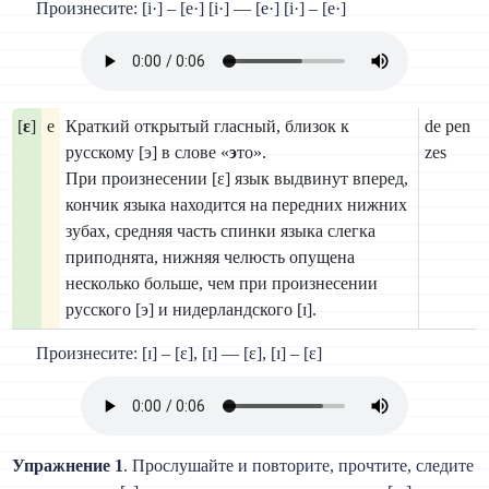
Произнесите: [i·] – [e·] [i·] — [e·] [i·] – [e·]
[
ɛ
]
e
Краткий открытый гласный, близок к
de pen
русскому [э] в слове «
э
то».
zes
При произнесении [ɛ] язык выдвинут вперед,
кончик языка находится на передних нижних
зубах, средняя часть спинки языка слегка
приподнята, нижняя челюсть опущена
несколько больше, чем при произнесении
русского [э] и нидерландского [ɪ].
Произнесите: [ɪ] – [ɛ], [ɪ] — [ɛ], [ɪ] – [ɛ]
Упражнение 1
. Прослушайте и повторите, прочтите, следите