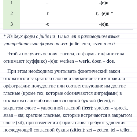
1
–
-
(e)n
2
-
t
-
t
, -
(e)n
*
3
-
t
-
(e)n
*
Из двух форм с jullie на -
t
и на -
en
в разговорном языке
употребительна форма на -
en
:
jullie leren, lezen
и т.д.
Чтобы получить основу глагола, от формы инфинитива
отнимают (суффикс) -(e)n: werken –
werk
, doen –
doe
.
При этом необходимо учитывать фонетический закон
открытого и закрытого слогов и связанное с ним правило
орфографии: полудолгие или соответствующие им долгие
гласные (кроме тех, которые обозначаются диграфами) в
открытом слоге обозначаются одной буквой (l
e
ren), в
закрытом слоге – удвоенной гласной (l
ee
r): spreken – spreek,
staan – sta; краткие гласные, которые встречаются в закрытом
слоге (zit), при изменении формы слова требуют удвоения
последующей согласной буквы (zi
tt
en): zet – zetten, tel – tellen.