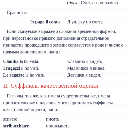
(
досл.:
Счет, его уплачу я)
Сравните:
Io
pago il conto
.
Я уплачу по счету.
Если сказуемое выражено сложной временной формой,
при перестановке прямого дополнения страдательное
причастие прошедшего времени согласуется в роде и числе с
прямым дополнением, напр.:
Claudia
la ho vist
a
.
Клавдию я видел.
I ragazzi
li ho vist
i
.
Мальчиков я видел.
Le ragazze
le ho vist
e
.
Девушек я видел.
II. Суффиксы качественной оценки
Глаголы, так же, как имена существительные, имена
прилагательные и наречия, могут принимать суффиксы
качественной оценки, напр.:
scrivere
писать
scribacchiare
пописывать