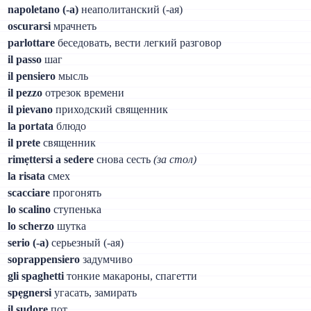
napoletano (-a)
неаполитанский (-ая)
oscurarsi
мрачнеть
parlottare
беседовать, вести легкий разговор
il passo
шаг
il pensiero
мысль
il pezzo
отрезок времени
il pievano
приходский священник
la portata
блюдо
il prete
священник
rimẹttersi a sedere
снова сесть
(за стол)
la risata
смех
scacciare
прогонять
lo scalino
ступенька
lo scherzo
шутка
serio (-a)
серьезный (-ая)
soprappensiero
задумчиво
gli spaghetti
тонкие макароны, спагетти
spẹgnersi
угасать, замирать
il sudore
пот