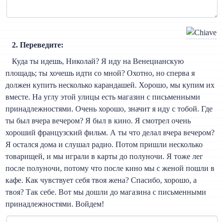
2. Переведите:
Куда ты идешь, Николай? Я иду на Венецианскую
площадь; ты хочешь идти со мной? Охотно, но сперва я
должен купить несколько карандашей. Хорошо, мы купим их
вместе. На углу этой улицы есть магазин с письменными
принадлежностями. Очень хорошо, значит я иду с тобой. Где
ты был вчера вечером? Я был в кино. Я смотрел очень
хороший французский фильм. А ты что делал вчера вечером?
Я остался дома и слушал радио. Потом пришли несколько
товарищей, и мы играли в карты до полуночи. Я тоже лег
после полуночи, потому что после кино мы с женой пошли в
кафе. Как чувствует себя твоя жена? Спасибо, хорошо, а
твоя? Так себе. Вот мы дошли до магазина с письменными
принадлежностями. Войдем!