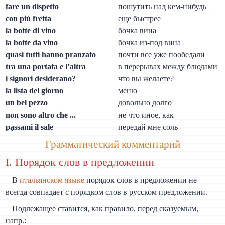
fare un dispetto
пошутить над кем-нибудь
con più fretta
еще быстрее
la botte di vino
бочка вина
la botte da vino
бочка из-под вина
quasi tutti hanno pranzato
почти все уже пообедали
tra una portata e l’altra
в перерывах между блюдами
i signori desiderano?
что вы желаете?
la lista del giorno
меню
un bel pezzo
довольно долго
non sono altro che ...
не что иное, как
pạssami il sale
передай мне соль
Грамматический комментарий
I. Порядок слов в предложении
В
итальянском языке
порядок слов в предложении не
всегда совпадает с порядком слов в русском предложении.
Подлежащее ставится, как правило, перед сказуемым,
напр.: