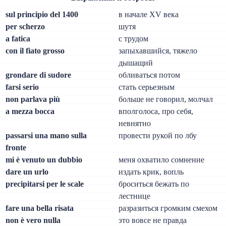
sul principio del 1400
в начале XV века
per scherzo
шутя
a fatica
с трудом
con il fiato grosso
запыхавшийся, тяжело
дышащий
grondare di sudore
обливаться потом
farsi serio
стать серьезным
non parlava più
больше не говорил, молчал
a mezza bocca
вполголоса, про себя,
невнятно
passarsi una mano sulla
провести рукой по лбу
fronte
mi è venuto un dubbio
меня охватило сомнение
dare un urlo
издать крик, вопль
precipitarsi per le scale
броситься бежать по
лестнице
fare una bella risata
разразиться громким смехом
non è vero nulla
это вовсе не правда