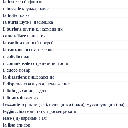
la bistecca
бифштекс
il boccale
кружка, бокал
la botte
бочка
la burla
шутка, насмешка
il burlone
шутник, насмешник
canterellare
напевать
la cantina
винный погреб
la canzone
песня, песенка
il coltello
нож
il commensale
сотрапезник, гость
il cuoco
повар
la digestione
пищеварение
il dispetto
злая шутка, неуважение
il fiato
дыхание, вздох
il fidanzato
жених
frizzante
терпкий (-ая); пенящийся (-аяся), муссирующий (-ая)
leggiucchiare
листать, просматривать
lesso (-a)
вареный (-ая)
la lista
список