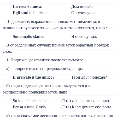
La casa è nuova.
Дом новый.
Egli studia
la lezione.
Он учит урок.
Подлежащее, выраженное личным местоимением, в
отличие от русского языка, очень часто опускается, напр.:
Sono
molto
stanco
.
Я очень устал.
В определенных случаях применяется обратный порядок
слов.
1. Подлежащее ставится после сказуемого:
а) в вопросительных предложениях, напр.:
E arrivato il tuo amico?
Твой друг приехал?
б) когда подлежащее логически выделяется или
экспрессивно подчеркивается, напр.:
So io
quello che dico.
(Это) я знаю, что я говорю.
Pensa
a tutto
Carlo
.
(Это) Карл думает обо всем.
в) когда сказуемое логически выделяется или экспрессивно