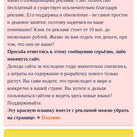
вашего блокировщика рекламы. Сайт полностью
бесплатный и существует исключительно благодаря
рекламе. Его поддержка и обновление - не самое простое
и дешевое занятие, поэтому надеемся на ваше
понимание! Клик по рекламе стоит от 10 коп. до
нескольких рублей. Жалко ли вам отдать эти деньги, при
том, что они не ваши?
Просьба отнестись к этому сообщению серьёзно, либо
покинуть сайт.
Доходы сайта за последние годы значительно снизились,
а затраты на содержание и разработку нового только
растут. Вы сами видите, что происходит в мире и
конкретно в вашей стране. Вы хотите и дальше
пользоваться сайтом и видеть здесь новые языки?
Поддерживайте.
Эту красную плашку вместе с рекламой можно убрать
на странице: ⭐
Платное
.