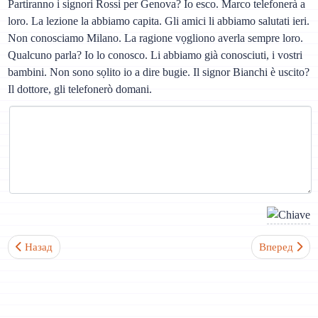
Partiranno i signori Rossi per Genova? Io esco. Marco telefonerà a
loro. La lezione la abbiamo capita. Gli amici li abbiamo salutati ieri.
Non conosciamo Milano. La ragione vọgliono averla sempre loro.
Qualcuno parla? Io lo conosco. Li abbiamo già conosciuti, i vostri
bambini. Non sono sọlito io a dire bugie. Il signor Bianchi è uscito?
Il dottore, gli telefonerò domani.
Предыдущий: Урок 39. Ecco + местоимения. Наречия (продолже
Следующий: 
Назад
Вперед