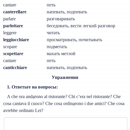
cantare
петь
canterellare
напевать, подпевать
parlare
разговаривать
parlottare
беседовать, вести легкий разговор
leggere
читать
leggiucchiare
просматривать, почитывать
scopare
подметать
scopettare
махать метлой
cantare
петь
canticchiare
напевать, подпевать
Упражнения
1. Ответьте на вопросы:
A che ora andạrono al ristorante? Chi c’era nel ristorante? Che
cosa cantava il cuoco? Che cosa ordinạrono i due amici? Che cosa
avrebbe ordinato Lei?