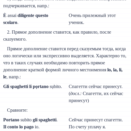
подчеркивается, напр.:
È
assai
diligente questo
Очень прилежный этот
scolaro
.
ученик.
2. Прямое дополнение ставится, как правило, после
сказуемого.
Прямое дополнение ставится перед сказуемым тогда, когда
оно логически или экспрессивно выделяется. Характерно то,
что в таких случаях необходимо повторить прямое
дополнение краткой формой личного местоимения
lo, la, li,
le
, напр.:
Gli spaghetti li pọrtano
sụbito.
Спагетти сейчас принесут.
(
досл.:
Спагетти, их сейчас
принесут)
Сравните:
Portano
subito
gli spaghetti
.
Сейчас принесут спагетти.
Il conto lo pago
io.
По счету уплачу я.