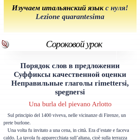
Изучаем итальянский язык
с нуля!
Lezione quarantesima
Сороковой урок
Порядок слов в предложении
Суффиксы качественной оценки
Неправильные глаголы rimettersi,
spegnersi
Una burla del pievano Arlotto
Sul principio del 1400 viveva, nelle vicinanze di Firenze, un
prete burlone.
Una volta fu invitato a una cena, in città. Era d’estate e faceva
caldo. La tạvola fu apparecchiata sull’altana, cioè sulla terrazza