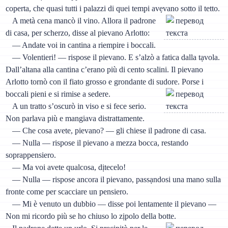
coperta, che quasi tutti i palazzi di quei tempi avẹvano sotto il tetto.
A metà cena mancò il vino. Allora il padrone
di casa, per scherzo, disse al pievano Arlotto:
— Andate voi in cantina a riempire i boccali.
— Volentieri! — rispose il pievano. E s’alzò a fatica dalla tạvola.
Dall’altana alla cantina c’erano più di cento scalini. Il pievano
Arlotto tornò con il fiato grosso e grondante di sudore. Porse i
boccali pieni e si rimise a sedere.
A un tratto s’oscurò in viso e si fece serio.
Non parlava più e mangiava distrattamente.
— Che cosa avete, pievano? — gli chiese il padrone di casa.
— Nulla — rispose il pievano a mezza bocca, restando
soprappensiero.
— Ma voi avete qualcosa, dịtecelo!
— Nulla — rispose ancora il pievano, passạndosi una mano sulla
fronte come per scacciare un pensiero.
— Mi è venuto un dubbio — disse poi lentamente il pievano —
Non mi ricordo più se ho chiuso lo zịpolo della botte.