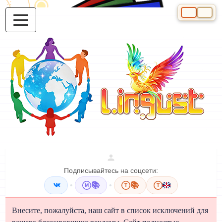
Выберите яз
Подписывайтесь на соцсети:
•
📚
•
📚
M
T
T
Внесите, пожалуйста, наш сайт в список исключений для