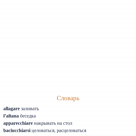
Словарь
allagare
заливать
l’altana
беседка
apparecchiare
накрывать на стол
baciucchiarsi
целоваться, расцеловаться