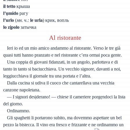
il tetto
крыша
l’ụmido
рагу
l’urlo
(
мн. ч.:
le urla
) крик, вопль
lo zịpolo
затычка
Al ristorante
Ieri io ed un mio amico andammo al ristorante. Verso le tre già
quasi tutti hanno pranzato e nel ristorante c’era ormai poca gente.
Una coppia di giovani fidanzati, in un ạngolo, parlottava e di
tanto in tanto si baciucchiava. Un vecchio signore, davanti a noi,
leggiucchiava il giornale tra una portata e l’altra.
Dalla cucina si udiva il cuoco che cantarellava una vecchia
canzone napoletana.
— I signori desịderano! — chiese il cameriere porgẹndoci la lista
del giorno.
Ordinammo.
Gli spaghetti li portarono subito, ma dovemmo aspettare un bel
pezzo la bistecca. Il vino era fresco e frizzante e ne ordinammo un