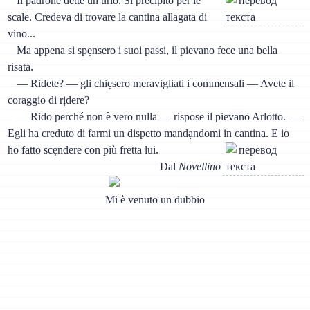
Il padrone dette un urlo. Si precipitò per le
scale. Credeva di trovare la cantina allagata di
vino...
Ma appena si spẹnsero i suoi passi, il pievano fece una bella
risata.
— Ridete? — gli chiẹsero meravigliati i commensali — Avete il
coraggio di rịdere?
— Rido perché non è vero nulla — rispose il pievano Arlotto. —
Egli ha creduto di farmi un dispetto mandạndomi in cantina. E io
ho fatto scẹndere con più fretta lui.
Dal
Novellino
Mi è venuto un dubbio