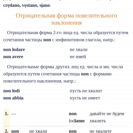
crẹdano, vẹstano, sịano
.
Отрицательная форма повелительного
наклонения
Отрицательная форма 2-го лица ед. числа образуется путем
сочетания частицы
non
с инфинитивом глагола, напр.:
non lodare
не хвали
non avere
не имей
Отрицательные формы других лиц ед. числа и мн. числа
образуются путем сочетания частицы
non
с формами
повелительного наклонения, напр.:
non lodi
пусть не хвалит
non abbia
пусть не имеет
1.
—
non
давайте не будем
lod
iamo
хвалить
2.
non
не хвали
non
не хвалите