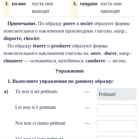
3.
ẹscano
пусть они
3.
vẹngano
пусть они
выходят
приходят
Примечание.
По образцу
porre
и
uscire
образуют формы
повелительного наклонения производные глаголы, напр.:
disporre, riuscire
.
По образцу
tenere
и
produrre
образуют формы
повелительного наклонения глаголы на
-nere
,
-durre
, напр.:
rimanere
—
оставаться, находиться
,
condurre
—
вести
.
Упражнения
1. Выполните упражнения по данному образцу:
a)
Tu non ti sei pettinato
—
Lei non si è pettinato
—
Noi non ci siamo pettinati
—
Voi non vi siete pettinate
—