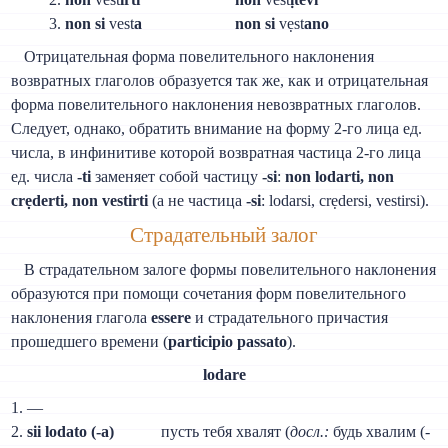
3.
non si
vest
a
non si
vẹst
ano
Отрицательная форма повелительного наклонения
возвратных глаголов образуется так же, как и отрицательная
форма повелительного наклонения невозвратных глаголов.
Следует, однако, обратить внимание на форму 2-го лица ед.
числа, в инфинитиве которой возвратная частица 2-го лица
ед. числа
-ti
заменяет собой частицу
-si
:
non lodarti, non
crẹderti, non vestirti
(a не частица
-si
: lodarsi, crẹdersi, vestirsi).
Страдательный залог
В страдательном залоге формы повелительного наклонения
образуются при помощи сочетания форм повелительного
наклонения глагола
essere
и страдательного причастия
прошедшего времени (
participio passato
).
lodare
1. —
2.
sii lodato (-а)
пусть тебя хвалят (
досл.:
будь хвалим (-