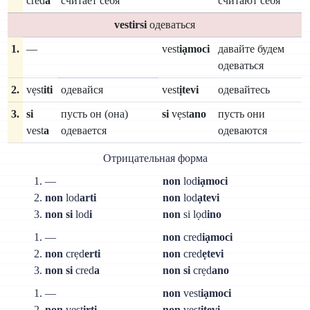
cred
a
считает себя
считают себя
vestirsi
одеваться
1.
—
vest
iạmoci
давайте будем
одеваться
2.
vẹst
iti
одевайся
vest
ịtevi
одевайтесь
3.
si
пусть он (она)
si
vẹst
ano
пусть они
vest
a
одевается
одеваются
Отрицательная форма
1. —
non
lod
iạmoci
2.
non
lod
arti
non
lod
ạtevi
3.
non si
lod
i
non
si lọd
ino
1. —
non
cred
iạmoci
2.
non
crẹd
erti
non
cred
ẹtevi
3.
non si
cred
a
non si
crẹd
ano
1. —
non
vest
iạmoci
2.
non
vest
irti
non
vest
ịtevi