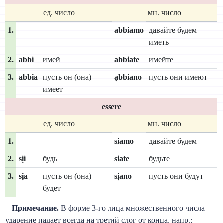
ед. число
мн. число
1.
—
abbiamo
давайте будем
иметь
2.
abbi
имей
abbiate
имейте
3.
abbia
пусть он (она)
ạbbiano
пусть они имеют
имеет
essere
ед. число
мн. число
1.
—
siamo
давайте будем
2.
sịi
будь
siate
будьте
3.
sịa
пусть он (она)
sịano
пусть они будут
будет
Примечание.
В форме 3-го лица множественного числа
ударение падает всегда на третий слог от конца, напр.: