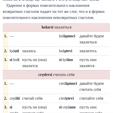
Ударение в формах повелительного наклонения
возвратных глаголов падает на тот же слог, что и в формах
повелительного наклонения невозвратных глаголов.
lodarsi
хвалиться
1.
—
lod
iạmoci
давайте будем
хвалиться
2.
lọd
ati
хвались
lod
ạtevi
хвалитесь
3.
si
lod
i
пусть он (она)
si
lọd
ino
пусть они
хвалится
хвалятся
crẹdersi
считать себя
1.
—
cred
iạmoci
давайте будем
считать себя
2.
crẹd
iti
считай себя
cred
ẹtevi
считайте себя
3.
si
пусть он (она)
si
crẹd
ano
пусть они