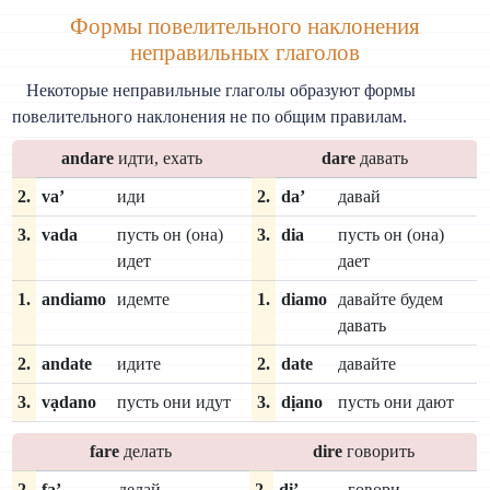
Формы повелительного наклонения
неправильных глаголов
Некоторые неправильные глаголы образуют формы
повелительного наклонения не по общим правилам.
andare
идти, ехать
dare
давать
2.
va’
иди
2.
da’
давай
3.
vada
пусть он (она)
3.
dia
пусть он (она)
идет
дает
1.
andiamo
идемте
1.
diamo
давайте будем
давать
2.
andate
идите
2.
date
давайте
3.
vạdano
пусть они идут
3.
dịano
пусть они дают
fare
делать
dire
говорить
2.
fa’
делай
2.
di’
говори