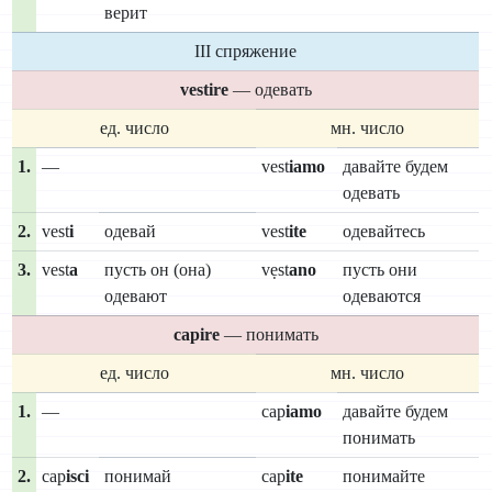
верит
III спряжение
vestire
— одевать
ед. число
мн. число
1.
—
vest
iamo
давайте будем
одевать
2.
vest
i
одевай
vest
ite
одевайтесь
3.
vest
a
пусть он (она)
vẹst
ano
пусть они
одевают
одеваются
capire
— понимать
ед. число
мн. число
1.
—
cap
iamo
давайте будем
понимать
2.
cap
isci
понимай
cap
ite
понимайте