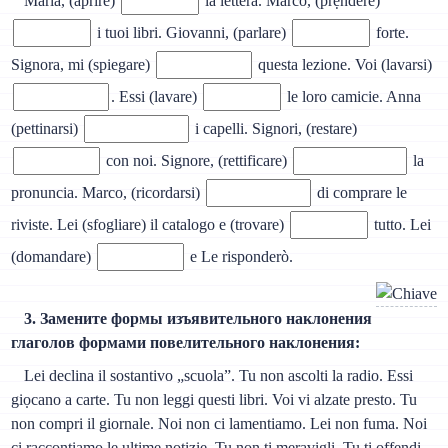
Maria, (aprire)
la lettera. Marco, (prẹndere)
i tuoi libri. Giovanni, (parlare)
forte.
Signora, mi (spiegare)
questa lezione. Voi (lavarsi)
. Essi (lavare)
le loro camicie. Anna
(pettinarsi)
i capelli. Signori, (restare)
con noi. Signore, (rettificare)
la
pronuncia. Marco, (ricordarsi)
di comprare le
riviste. Lei (sfogliare) il catalogo e (trovare)
tutto. Lei
(domandare)
e Le risponderò.
3. Замените формы изъявительного наклонения
глаголов формами повелительного наклонения:
Lei declina il sostantivo „scuola”. Tu non ascolti la radio. Essi
giọcano a carte. Tu non leggi questi libri. Voi vi alzate presto. Tu
non compri il giornale. Noi non ci lamentiamo. Lei non fuma. Noi
ci raccontiamo le ultime notizie. Tu non ti meravigli. Tu ti offendi.