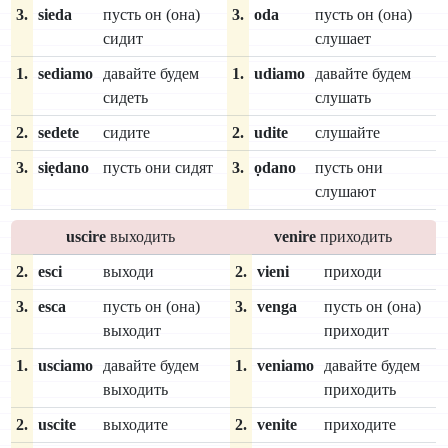
3.
sieda
пусть он (она)
3.
oda
пусть он (она)
сидит
слушает
1.
sediamo
давайте будем
1.
udiamo
давайте будем
сидеть
слушать
2.
sedete
сидите
2.
udite
слушайте
3.
siẹdano
пусть они сидят
3.
ọdano
пусть они
слушают
uscire
выходить
venire
приходить
2.
esci
выходи
2.
vieni
приходи
3.
esca
пусть он (она)
3.
venga
пусть он (она)
выходит
приходит
1.
usciamo
давайте будем
1.
veniamo
давайте будем
выходить
приходить
2.
uscite
выходите
2.
venite
приходите