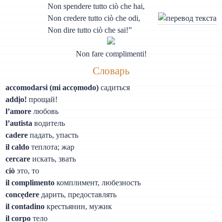
Non spendere tutto ciò che hai,
Non credere tutto ciò che odi,
Non dire tutto ciò che sai!”
Non fare complimenti!
Словарь
accomodarsi (mi accọmodo)
садиться
addịo!
прощай!
l’amore
любовь
l’autista
водитель
cadere
падать, упасть
il caldo
теплота; жар
cercare
искать, звать
ciò
это, то
il complimento
комплимент, любезность
concẹdere
дарить, предоставлять
il contadino
крестьянин, мужик
il corpo
тело