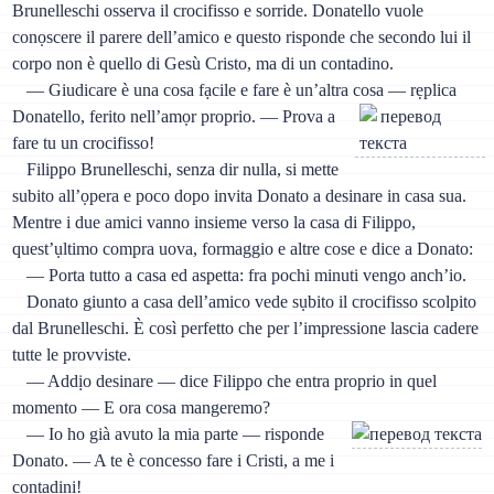
Brunelleschi osserva il crocifisso e sorride. Donatello vuole
conọscere il parere dell’amico e questo risponde che secondo lui il
corpo non è quello di Gesù Cristo, ma di un contadino.
— Giudicare è una cosa fạcile e fare è un’altra cosa — rẹplica
Donatello, ferito nell’amọr proprio.
— Prova a
fare tu un crocifisso!
Filippo Brunelleschi, senza dir nulla, si mette
subito all’ọpera e poco dopo invita Donato a desinare in casa sua.
Mentre i due amici vanno insieme verso la casa di Filippo,
quest’ụltimo compra uova, formaggio e altre cose e dice a Donato:
— Porta tutto a casa ed aspetta: fra pochi minuti vengo anch’io.
Donato giunto a casa dell’amico vede sụbito il crocifisso scolpito
dal Brunelleschi. È così perfetto che per l’impressione lascia cadere
tutte le provviste.
— Addịo desinare — dice Filippo che entra proprio in quel
momento — E ora cosa mangeremo?
— Io ho già avuto la mia parte — risponde
Donato. — A te è concesso fare i Cristi, a me i
contadini!