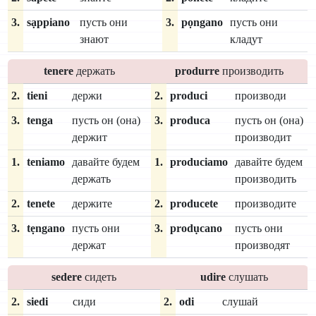
3.
sạppiano
пусть они
3.
pọngano
пусть они
знают
кладут
tenere
держать
produrre
производить
2.
tieni
держи
2.
produci
производи
3.
tenga
пусть он (она)
3.
produca
пусть он (она)
держит
производит
1.
teniamo
давайте будем
1.
produciamo
давайте будем
держать
производить
2.
tenete
держите
2.
producete
производите
3.
tẹngano
пусть они
3.
prodụcano
пусть они
держат
производят
sedere
сидеть
udire
слушать
2.
siedi
сиди
2.
odi
слушай