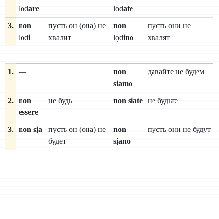
lod
are
lod
ate
3.
non
пусть он (она) не
non
пусть они не
lod
i
хвалит
lọd
ino
хвалят
1.
—
non
давайте не будем
siamo
2.
non
не будь
non siate
не будьте
essere
3.
non sịa
пусть он (она) не
non
пусть они не будут
будет
sịano