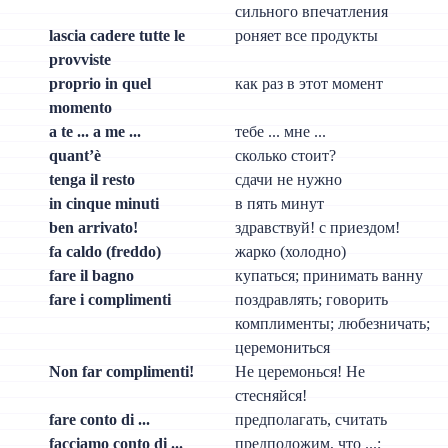
сильного впечатления
lascia cadere tutte le
роняет все продукты
provviste
proprio in quel
как раз в этот момент
momento
a te ... a me ...
тебе ... мне ...
quant’è
сколько стоит?
tenga il resto
сдачи не нужно
in cinque minuti
в пять минут
ben arrivato!
здравствуй! с приездом!
fa caldo (freddo)
жарко (холодно)
fare il bagno
купаться; принимать ванну
fare i complimenti
поздравлять; говорить
комплименты; любезничать;
церемониться
Non far complimenti!
Не церемонься! Не
стесняйся!
fare conto di ...
предполагать, считать
facciamo conto di ...
предположим, что ...;