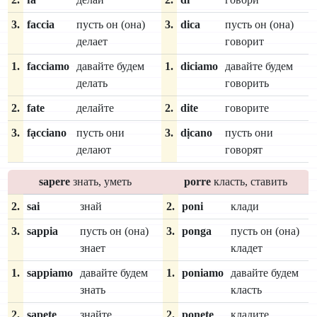
3.
faccia
пусть он (она)
3.
dica
пусть он (она)
делает
говорит
1.
facciamo
давайте будем
1.
diciamo
давайте будем
делать
говорить
2.
fate
делайте
2.
dite
говорите
3.
fạcciano
пусть они
3.
dịcano
пусть они
делают
говорят
sapere
знать, уметь
porre
класть, ставить
2.
sai
знай
2.
poni
клади
3.
sappia
пусть он (она)
3.
ponga
пусть он (она)
знает
кладет
1.
sappiamo
давайте будем
1.
poniamo
давайте будем
знать
класть
2.
sapete
знайте
2.
ponete
кладите