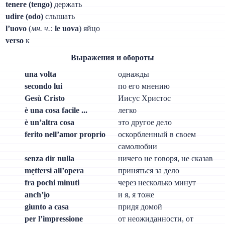
tenere (tengo)
держать
udire (odo)
слышать
l’uovo
(
мн. ч.:
le uova
) яйцо
verso
к
Выражения и обороты
una volta
однажды
secondo lui
по его мнению
Gesù Cristo
Иисус Христос
è una cosa facile ...
легко
è un’altra cosa
это другое дело
ferito nell’amor proprio
оскорбленный в своем
самолюбии
senza dir nulla
ничего не говоря, не сказав
mẹttersi all’opera
приняться за дело
fra pochi minuti
через несколько минут
anch’ịo
и я, я тоже
giunto a casa
придя домой
per l’impressione
от неожиданности, от