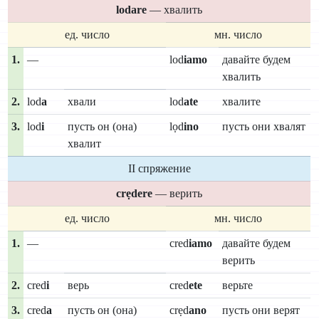
lodare
— хвалить
ед. число
мн. число
1.
—
lod
iamo
давайте будем
хвалить
2.
lod
a
хвали
lod
ate
хвалите
3.
lod
i
пусть он (она)
lọd
ino
пусть они хвалят
хвалит
II спряжение
crẹdere
— верить
ед. число
мн. число
1.
—
cred
iamo
давайте будем
верить
2.
cred
i
верь
cred
ete
верьте
3.
cred
a
пусть он (она)
crẹd
ano
пусть они верят