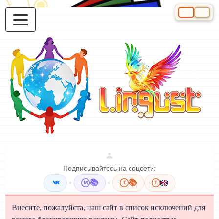
Выберите яз
Подписывайтесь на соцсети:
•
📚
•
📚
M
T
T
Внесите, пожалуйста, наш сайт в список исключений для