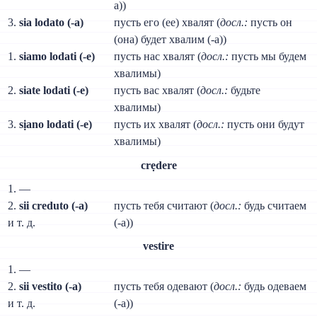
а))
3.
sia lodato (-а)
пусть его (ее) хвалят (
досл.:
пусть он
(она) будет хвалим (-а))
1.
siamo lodati (-e)
пусть нас хвалят (
досл.:
пусть мы будем
хвалимы)
2.
siate lodati (-e)
пусть вас хвалят (
досл.:
будьте
хвалимы)
3.
sịano lodati (-e)
пусть их хвалят (
досл.:
пусть они будут
хвалимы)
crẹdere
1. —
2.
sii creduto (-a)
пусть тебя считают (
досл.:
будь считаем
и т. д.
(-а))
vestire
1. —
2.
sii vestito (-а)
пусть тебя одевают (
досл.:
будь одеваем
и т. д.
(-а))