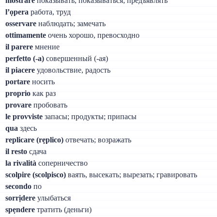
mostrare
показывать, показываться; предъявлять
l’ọpera
работа, труд
osservare
наблюдать; замечать
ottimamente
очень хорошо, превосходно
il parere
мнение
perfetto (-а)
совершенный (-ая)
il piacere
удовольствие, радость
portare
носить
proprio
как раз
provare
пробовать
le provviste
запасы; продукты; припасы
qua
здесь
replicare (rẹplico)
отвечать; возражать
il resto
сдача
la rivalità
соперничество
scolpire (scolpisco)
ваять, высекать; вырезать; гравировать
secondo
по
sorrịdere
улыбаться
spẹndere
тратить (деньги)