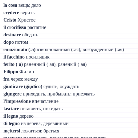
la cosa
вещь; дело
crẹdere
верить
Cristo
Христос
il crocifisso
распятие
desinare
обедать
dopo
потом
emozionato (-а)
взволнованный (-ая), возбужденный (-ая)
il facchino
носильщик
ferito (-а)
раненный (-ая), раненый (-ая)
Filippo
Филип
fra
через; между
giudicare (giụdico)
судить, осуждать
giụngere
приходить, прибывать; приезжать
l’impressione
впечатление
lasciare
оставлять, покидать
il legno
дерево
di legno
из дерева, деревянный
mẹttersi
ложиться; браться