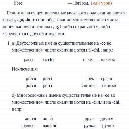
libr
o
— libr
i
(см.
1-ый урок
)
Если имена существительные мужского рода оканчиваются
на
-co, -go, -io
, то при образовании множественного числа
конечные звуки основы
c, g, i
либо сохраняются, либо
чередуются с другими звуками.
а) Двухсложные имена существительные на
-co
во
множественном числе оканчиваются на
-chi
, напр.:
pac
co
— pac
chi
пакет — пакеты
Исключения:
gre
co
— gre
ci
грек — греки
por
co
— por
ci
свинья — свиньи
б) Многосложные имена существительные на
-co
во
множественном числе оканчиваются на
-ci
или на
-chi
,
напр.:
ami
co
— ami
ci
друг — друзья
mạni
co
— mạni
chi
ручка — ручки