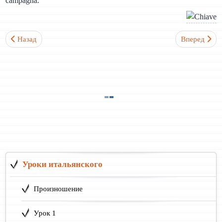
campagna.
Предыдущий: Урок 3. Личные местоимения. Спряжения глаголов
Следующий: 
Назад
Вперед
Уроки итальянского
Произношение
Урок 1