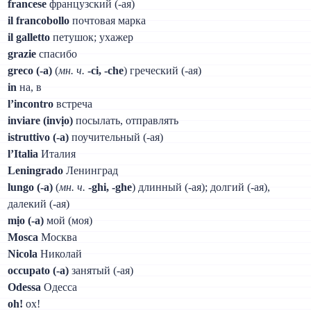
francese
французский (-ая)
il francobollo
почтовая марка
il galletto
петушок; ухажер
grazie
спасибо
greco (-а)
(
мн. ч.
-ci, -che
) греческий (-ая)
in
на, в
l’incontro
встреча
inviare (invịo)
посылать, отправлять
istruttivo (-а)
поучительный (-ая)
l’Italia
Италия
Leningrado
Ленинград
lungo (-а)
(
мн. ч.
-ghi, -ghe
) длинный (-ая); долгий (-ая),
далекий (-ая)
mịo (-а)
мой (моя)
Mosca
Москва
Nicola
Николай
occupato (-а)
занятый (-ая)
Odessa
Одесса
oh!
ох!