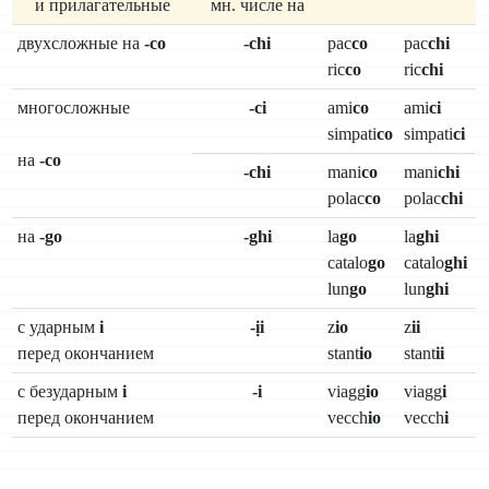
и прилагательные
мн. числе на
двухсложные на
-co
-chi
pac
co
pac
chi
ric
co
ric
chi
многосложные
-ci
ami
co
ami
ci
simpati
co
simpati
ci
на
-co
-chi
mani
co
mani
chi
polac
co
polac
chi
на
-go
-ghi
la
go
la
ghi
catalo
go
catalo
ghi
lun
go
lun
ghi
с ударным
i
-ịi
z
io
z
ii
перед окончанием
stant
io
stant
ii
с безударным
i
-i
viagg
io
viagg
i
перед окончанием
vecch
io
vecch
i