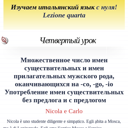
Изучаем итальянский язык
с нуля!
Lezione quarta
Четвертый урок
Множественное число имен
существительных и имен
прилагательных мужского рода,
оканчивающихся на -co, -go, -io
Употребление имен существительных
без предлога и с предлогом
Nicola e Carlo
Nicola è uno studente diligente e simpạtico. Egli ạbita a Mosca,