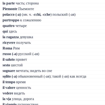
la parte
часть; сторона
Piemonte
Пьемонте
polacco (-а)
(
мн. ч.
-cchi, -cche
) польский (-ая)
purtroppo
к сожалению
quattro
четыре
qui
здесь
la ragazza
девушка
ricẹvere
получать
Roma
Рим
russo (-а)
русский (-ая)
il saluto
привет
sesto
шестой
sognare
мечтать; видеть во сне
sọlito (-а)
обыкновенный (-ая); такой (-ая) как всегда
il tempo
время
il valore
ценность
vedere
видеть
la vịa
улица, дорога
il viaggio
путешествие