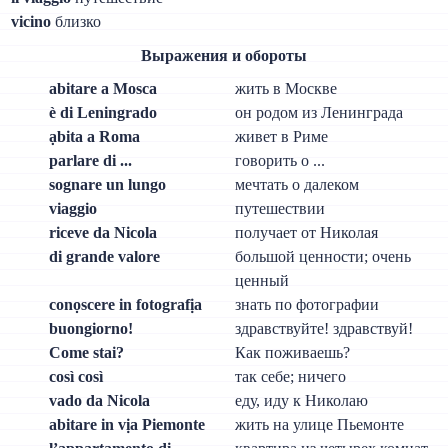
vicino
близко
Выражения и обороты
abitare a Mosca
жить в Москве
è di Leningrado
он родом из Ленинграда
ạbita a Roma
живет в Риме
parlare di ...
говорить о ...
sognare un lungo
мечтать о далеком
viaggio
путешествии
riceve da Nicola
получает от Николая
di grande valore
большой ценности; очень
ценный
conọscere in fotografịa
знать по фотографии
buongiorno!
здравствуйте! здравствуй!
Come stai?
Как поживаешь?
così così
так себе; ничего
vado da Nicola
еду, иду к Николаю
abitare in vịa Piemonte
жить на улице Пьемонте