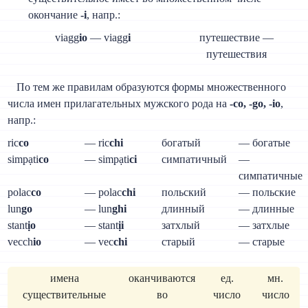
окончание
-i
, напр.:
viagg
io
— viagg
i
путешествие —
путешествия
По тем же правилам образуются формы множественного
числа имен прилагательных мужского рода на
-co, -go, -io
,
напр.:
ric
co
— ric
chi
богатый
— богатые
simpạti
co
— simpạti
ci
симпатичный
—
симпатичные
polac
co
— polac
chi
польский
— польские
lun
go
— lun
ghi
длинный
— длинные
stant
ịo
— stant
ịi
затхлый
— затхлые
vecch
io
— vec
chi
старый
— старые
имена
оканчиваются
ед.
мн.
существительные
во
число
число