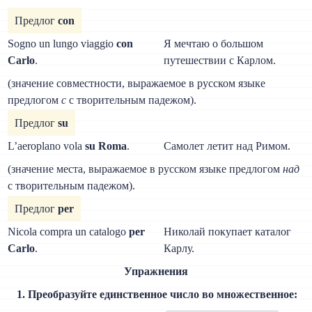
Предлог
con
Sogno un lungo viaggio
con
Я мечтаю о большом
Carlo
.
путешествии с Карлом.
(значение совместности, выражаемое в русском языке
предлогом
с
с творительным падежом).
Предлог
su
L’aeroplano vola
su Roma
.
Самолет летит над Римом.
(значение места, выражаемое в русском языке предлогом
над
с творительным падежом).
Предлог
per
Nicola compra un catalogo
per
Николай покупает каталог
Carlo
.
Карлу.
Упражнения
1. Преобразуйте единственное число во множественное: