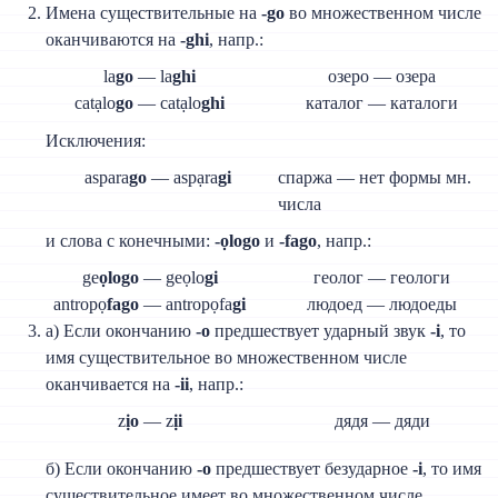
Имена существительные на
-go
во множественном числе
оканчиваются на
-ghi
, напр.:
la
go
— la
ghi
озеро — озера
catạlo
go
— catạlo
ghi
каталог — каталоги
Исключения:
aspara
go
— aspạra
gi
спаржа — нет формы мн.
числа
и слова с конечными:
-ọlogo
и
-fago
, напр.:
ge
ọlogo
— geọlo
gi
геолог — геологи
antropọ
fago
— antropọfa
gi
людоед — людоеды
а) Если окончанию
-o
предшествует ударный звук
-i
, то
имя существительное во множественном числе
оканчивается на
-ii
, напр.:
z
ịo
— z
ịi
дядя — дяди
б) Если окончанию
-o
предшествует безударное
-i
, то имя
существительное имеет во множественном числе