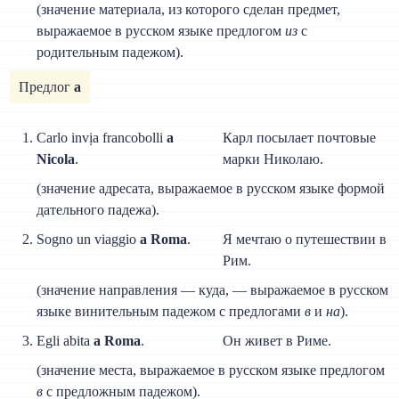
(значение материала, из которого сделан предмет,
выражаемое в русском языке предлогом
из
с
родительным падежом).
Предлог
a
Carlo invịa francobolli
a
Карл посылает почтовые
Nicola
.
марки Николаю.
(значение адресата, выражаемое в русском языке формой
дательного падежа).
Sogno un viaggio
a Roma
.
Я мечтаю о путешествии в
Рим.
(значение направления — куда, — выражаемое в русском
языке винительным падежом с предлогами
в
и
на
).
Egli abita
a Roma
.
Он живет в Риме.
(значение места, выражаемое в русском языке предлогом
в
с предложным падежом).