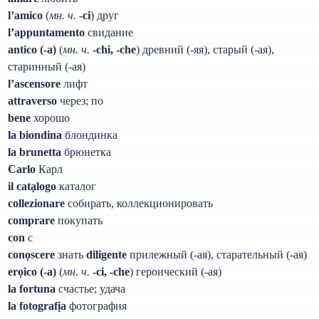
l’amico
(
мн. ч.
-ci
) друг
l’appuntamento
свидание
antico (-а)
(
мн. ч.
-chi, -che
) древний (-яя), старый (-ая),
старинный (-ая)
l’ascensore
лифт
attraverso
через; по
bene
хорошо
la biondina
блондинка
la brunetta
брюнетка
Carlo
Карл
il catạlogo
каталог
collezionare
собирать, коллекционировать
comprare
покупать
con
с
conọscere
знать
diligente
прилежный (-ая), старательный (-ая)
erọico (-а)
(
мн. ч.
-ci, -che
) героический (-ая)
la fortuna
счастье; удача
la fotografịa
фотография