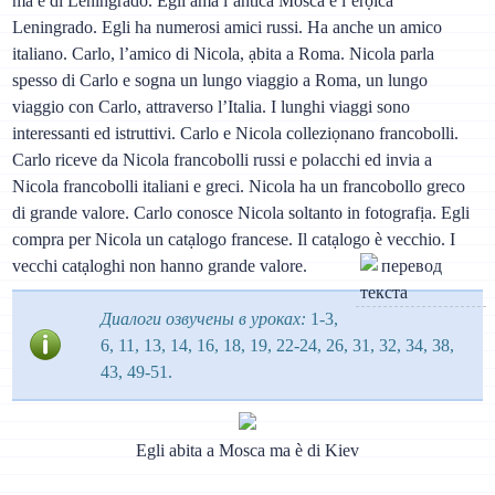
ma è di Leningrado. Egli ama l’antica Mosca e l’erọica
Leningrado. Egli ha numerosi amici russi. Ha anche un amico
italiano. Carlo, l’amico di Nicola, ạbita a Roma. Nicola parla
spesso di Carlo e sogna un lungo viaggio a Roma, un lungo
viaggio con Carlo, attraverso l’Italia. I lunghi viaggi sono
interessanti ed istruttivi. Carlo e Nicola colleziọnano francobolli.
Carlo riceve da Nicola francobolli russi e polacchi ed invia a
Nicola francobolli italiani e greci. Nicola ha un francobollo greco
di grande valore. Carlo conosce Nicola soltanto in fotografịa. Egli
compra per Nicola un catạlogo francese. Il catạlogo è vecchio. I
vecchi catạloghi non hanno grande valore.
Диалоги озвучены в уроках:
1-3,
6, 11, 13, 14, 16, 18, 19, 22-24, 26, 31, 32, 34, 38,
43, 49-51.
Egli abita a Mosca ma è di Kiev