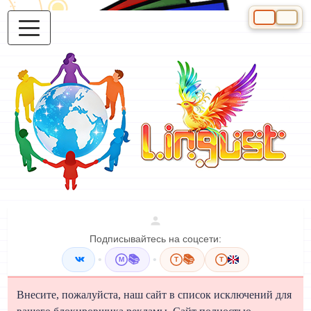
Выберите яз
Подписывайтесь на соцсети:
•
📚
•
📚
M
T
T
Внесите, пожалуйста, наш сайт в список исключений для