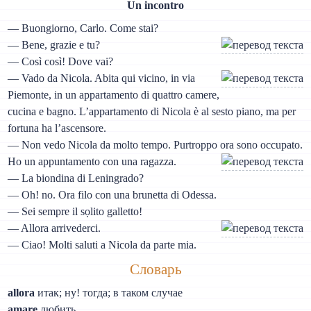
Un incontro
— Buongiorno, Carlo. Come stai?
— Bene, grazie e tu?
— Così così! Dove vai?
— Vado da Nicola. Abita qui vicino, in via
Piemonte, in un appartamento di quattro camere,
cucina e bagno. L’appartamento di Nicola è al sesto piano, ma per
fortuna ha l’ascensore.
— Non vedo Nicola da molto tempo. Purtroppo ora sono occupato.
Ho un appuntamento con una ragazza.
— La biondina di Leningrado?
— Oh! no. Ora filo con una brunetta di Odessa.
— Sei sempre il sọlito galletto!
— Allora arrivederci.
— Ciao! Molti saluti a Nicola da parte mia.
Словарь
allora
итак; ну! тогда; в таком случае
amare
любить