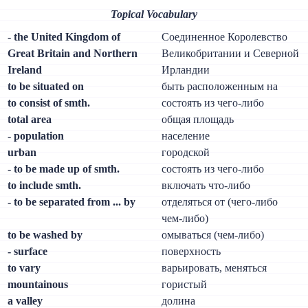
Topical Vocabulary
- the United Kingdom of
Соединенное Королевство
Great Britain and Northern
Великобритании и Северной
Ireland
Ирландии
to be situated on
быть расположенным на
to consist of smth.
состоять из чего-либо
total area
общая площадь
- population
население
urban
городской
- to be made up of smth.
состоять из чего-либо
to include smth.
включать что-либо
- to be separated from ... by
отделяться от (чего-либо
чем-либо)
to be washed by
омываться (чем-либо)
- surface
поверхность
to vary
варьировать, меняться
mountainous
гористый
a valley
долина