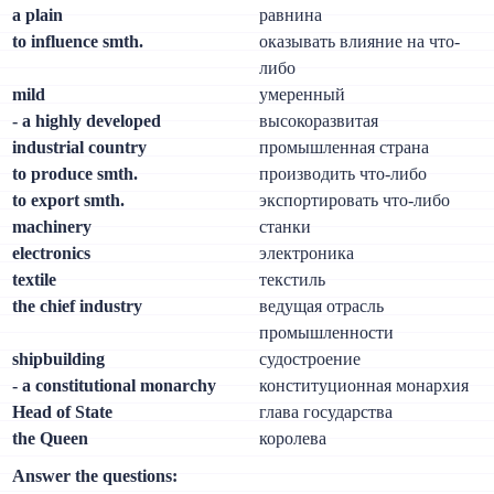
a plain
равнина
to influence smth.
оказывать влияние на что-
либо
mild
умеренный
- a highly developed
высокоразвитая
industrial country
промышленная страна
to produce smth.
производить что-либо
to export smth.
экспортировать что-либо
machinery
станки
electronics
электроника
textile
текстиль
the chief industry
ведущая отрасль
промышленности
shipbuilding
судостроение
- a constitutional monarchy
конституционная монархия
Head of State
глава государства
the Queen
королева
Answer the questions: