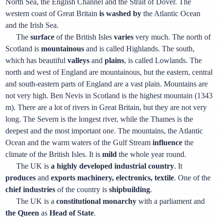
North Sea, the English Channel and the Strait of Dover. The
western coast of Great Britain
is washed by
the Atlantic Ocean
and the Irish Sea.
The
surface
of the British Isles
varies
very much. The north of
Scotland is
mountainous
and is called Highlands. The south,
which has beautiful
valleys
and
plains
, is called Lowlands. The
north and west of England are mountainous, but the eastern, central
and south-eastern parts of England are a vast plain. Mountains are
not very high. Ben Nevis in Scotland is the highest mountain (1343
m). There are a lot of rivers in Great Britain, but they are not very
long. The Severn is the longest river, while the Thames is the
deepest and the most important one. The mountains, the Atlantic
Ocean and the warm waters of the Gulf Stream
influence
the
climate of the British Isles. It is
mild
the whole year round.
The UK is
a highly developed industrial country
. It
produces
and
exports machinery, electronics, textile
. One of the
chief industries
of the country is
shipbuilding
.
The UK is a
constitutional monarchy
with a parliament and
the Queen
as
Head of State
.