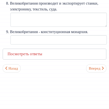
Великобритания производит и экспортирует станки,
электронику, текстиль, суда.
Великобритания - конституционная монархия.
Посмотреть ответы
Предыдущий: Топики по английскому
Следующий: Т
Назад
Вперед