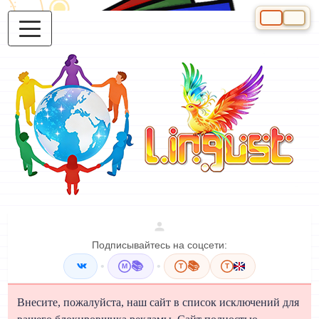
Выберите яз
Подписывайтесь на соцсети:
•
📚
•
📚
M
T
T
Внесите, пожалуйста, наш сайт в список исключений для