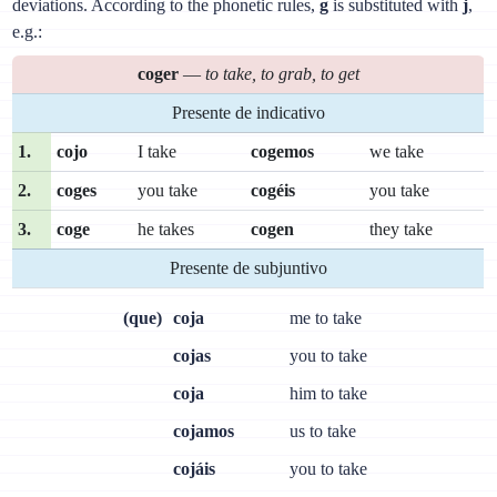
deviations. According to the phonetic rules,
g
is substituted with
j
,
e.g.:
coger
—
to take, to grab, to get
Presente de indicativo
1.
cojo
I take
cogemos
we take
2.
coges
you take
cogéis
you take
3.
coge
he takes
cogen
they take
Presente de subjuntivo
(que)
coja
me to take
cojas
you to take
coja
him to take
cojamos
us to take
cojáis
you to take