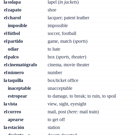
la
solapa
lapel (
in jackets
)
el
zapato
shoe
el
charol
lacquer; patent leather
imposible
impossible
el
fútbol
soccer, football
el
partido
game, match (
sports
)
odiar
to hate
el
palco
box (
sports, theater
)
el
cinematógrafo
cinema, movie theater
el
número
number
la
taquilla
box/ticket office
inaceptable
unacceptable
estropear
to damage, to break; to ruin, to spoil
la
vista
view, sight, eyesight
el
correo
mail, post (
here:
mail train)
apearse
to get off
la
estación
station