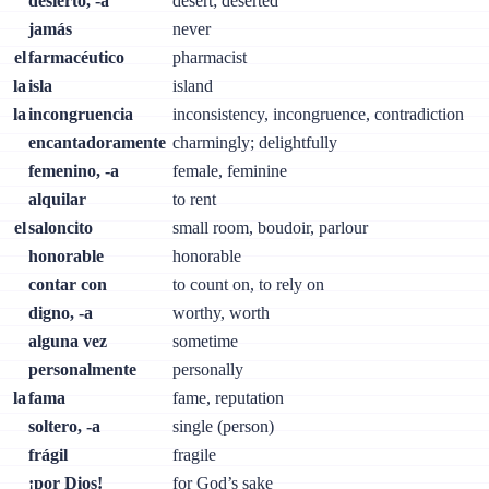
desierto, -a
desert; deserted
jamás
never
el
farmacéutico
pharmacist
la
isla
island
la
incongruencia
inconsistency, incongruence, contradiction
encantadoramente
charmingly; delightfully
femenino, -a
female, feminine
alquilar
to rent
el
saloncito
small room, boudoir, parlour
honorable
honorable
contar con
to count on, to rely on
digno, -a
worthy, worth
alguna vez
sometime
personalmente
personally
la
fama
fame, reputation
soltero, -a
single (person)
frágil
fragile
¡por Dios!
for God’s sake