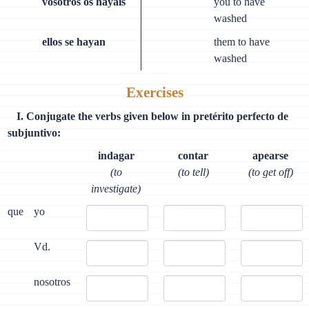
vosotros os hayáis
you to have
washed
ellos se hayan
them to have
washed
Exercises
I. Conjugate the verbs given below in pretérito perfecto de
subjuntivo:
indagar
contar
apearse
(to
(to tell)
(to get off)
investigate)
que
yo
Vd.
nosotros