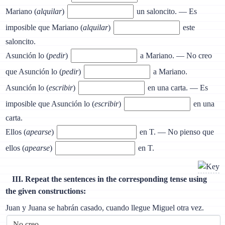
Mariano (
alquilar
)
un saloncito. — Es
imposible que Mariano (
alquilar
)
este
saloncito.
Asunción lo (
pedir
)
a Mariano. — No creo
que Asunción lo (
pedir
)
a Mariano.
Asunción lo (
escribir
)
en una carta. — Es
imposible que Asunción lo (
escribir
)
en una
carta.
Ellos (
apearse
)
en T. — No pienso que
ellos (
apearse
)
en T.
III. Repeat the sentences in the corresponding tense using
the given constructions:
Juan y Juana se habrán casado, cuando llegue Miguel otra vez.