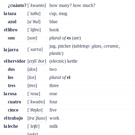
¿cuánto?
[
ˈkwanto
]
how many? how much?
la
taza
[
ˈtaθa
]
cup, mug
azul
[
aˈθul
]
blue
el
libro
[
ˈliβro
]
book
son
[
son
]
plural of
es
(are)
jug, pitcher (
tabletop: glass, ceramic,
[
ˈxarra
]
la
jarra
plastic
)
el
hervidor
[
erβiˈðor
]
(electric) kettle
dos
[
dos
]
two
los
[
los
]
plural of
el
tres
[
tres
]
three
la
rosa
[
ˈrosa
]
rose
cuatro
[
ˈkwatro
]
four
cinco
[
ˈθiŋko
]
five
el
trabajo
[
traˈβaxo
]
work
la
leche
[
ˈleʧe
]
milk
[
eskri