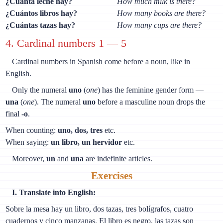
¿Cuánta leche hay?
How much milk is there?
¿Cuántos libros hay?
How many books are there?
¿Cuántas tazas hay?
How many cups are there?
4. Cardinal numbers 1 — 5
Cardinal numbers in Spanish come before a noun, like in
English.
Only the numeral
uno
(
one
) has the feminine gender form —
una
(
one
). The numeral
uno
before a masculine noun drops the
final
-o
.
When counting:
uno, dos, tres
etc.
When saying:
un libro, un hervidor
etc.
Moreover,
un
and
una
are indefinite articles.
Exercises
I. Translate into English:
Sobre la mesa hay un libro, dos tazas, tres bolígrafos, cuatro
cuadernos y cinco manzanas. El libro es negro, las tazas son