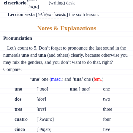
el
escritorio
(writing) desk
ˈtorjo
]
Lección sexta
[
lekˈθjon ˈseksta
]
the sixth lesson.
Notes & Explanations
Pronunciation
Let’s count to 5. Don’t forget to pronounce the last sound in the
numerals
uno
and
una
(and others) clearly, because otherwise you
may mix the genders, and you don’t want to do that, right?
Compare:
‘
uno
’ one (
masc.
) and ‘
una
’ one (
fem.
)
uno
[
ˈuno
]
una
[
ˈuna
]
one
dos
[
dos
]
two
tres
[
tres
]
three
cuatro
[
ˈkwatro
]
four
cinco
[
ˈθiŋko
]
five