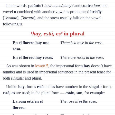
In the words
¿cuánto?
how much/many?
and
cuatro
four
, the
vowel
u
combined with another vowel is pronounced
briefly
[
ˈkwanto
], [
ˈkwatro
], and the stress usually falls on the vowel
following
u
.
‘
hay, está, es
’ in plural
En el florero hay una
There is a rose in the vase.
rosa.
En el florero hay rosas.
There are roses in the vase.
As was shown in
lesson 5
, the impersonal form
hay
doesn’t have
number and is used in impersonal sentences in the present tense for
both singular and plural.
Unlike
hay
, forms
está
and
es
have number: in the singular form,
está, es
are used; in the plural form —
están, son
, for example:
La rosa está en el
The rose is in the vase.
florero.