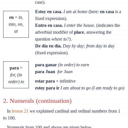
case).
Estoy en casa.
I am at home
(here:
en casa
is a
en
=
in,
fixed expression).
into, on,
Entro en casa.
I enter the house.
(indicates the
at
adverbial modifier of
place
, answering the
question
where to?
).
De día en día.
Day by day; from day to day
(fixed expression).
para ganar
(in order) to earn
para
=
para Juan
for Juan
for, (in
estar para
+ infinitive
order) to
estoy para ir
I am about to go (I am ready to go)
2. Numerals (continuation)
In
lesson 21
we explained cardinal and ordinal numbers from 1
to 100.
Numerals from 100 and above are given below.