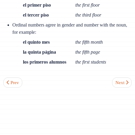
el primer piso
the first floor
el tercer piso
the third floor
Ordinal numbers agree in gender and number with the noun,
for example:
el quinto mes
the fifth month
la quinta página
the fifth page
los primeros alumnos
the first students
Previous article: Lesson 58. Word Order in Spanish
Next artic
Prev
Next