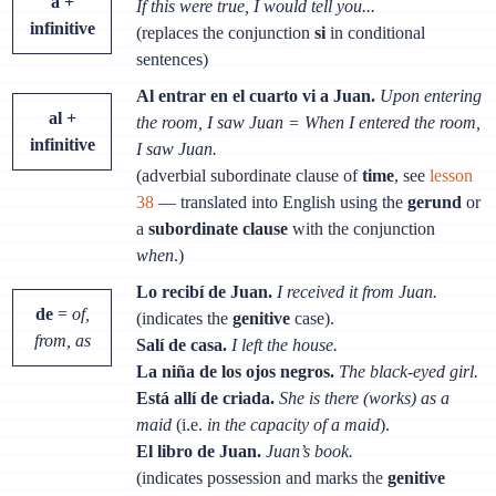
a +
If this were true, I would tell you...
infinitive
(replaces the conjunction
si
in conditional
sentences)
Al entrar en el cuarto vi a Juan.
Upon entering
al +
the room, I saw Juan = When I entered the room,
infinitive
I saw Juan.
(adverbial subordinate clause of
time
, see
lesson
38
— translated into English using the
gerund
or
a
subordinate clause
with the conjunction
when
.)
Lo recibí de Juan.
I received it from Juan.
de
=
of,
(indicates the
genitive
case).
from, as
Salí de casa.
I left the house.
La niña de los ojos negros.
The black-eyed girl.
Está allí de criada.
She is there (works) as a
maid
(i.e.
in the capacity of a maid
).
El libro de Juan.
Juan’s book.
(indicates possession and marks the
genitive