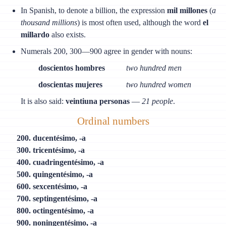
In Spanish, to denote a billion, the expression
mil millones
(
a
thousand millions
) is most often used, although the word
el
millardo
also exists.
Numerals 200, 300—900 agree in gender with nouns:
doscientos hombres
two hundred men
doscientas mujeres
two hundred women
It is also said:
veintiuna personas
—
21 people
.
Ordinal numbers
200. ducentésimo, -а
300. tricentésimo, -а
400. cuadringentésimo, -а
500. quingentésimo, -а
600. sexcentésimo, -а
700. septingentésimo, -а
800. octingentésimo, -а
900. noningentésimo, -а