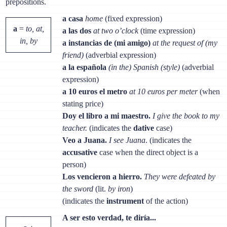
prepositions.
a casa
home
(fixed expression)
a
=
to, at,
a las dos
at two o’clock
(time expression)
in, by
a instancias de (mi amigo)
at the request of (my
friend)
(adverbial expression)
a la española
(in the) Spanish (style)
(adverbial
expression)
a 10 euros el metro
at 10 euros per meter
(when
stating price)
Doy el libro a mi maestro.
I give the book to my
teacher.
(indicates the
dative
case)
Veo a Juana.
I see Juana
. (indicates the
accusative
case when the direct object is a
person)
Los vencieron a hierro.
They were defeated by
the sword
(lit.
by iron
)
(indicates the
instrument
of the action)
A ser esto verdad, te diría...