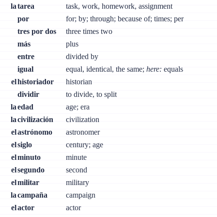
la
tarea
task, work, homework, assignment
por
for; by; through; because of; times; per
tres por dos
three times two
más
plus
entre
divided by
igual
equal, identical, the same;
here:
equals
el
historiador
historian
dividir
to divide, to split
la
edad
age; era
la
civilización
civilization
el
astrónomo
astronomer
el
siglo
century; age
el
minuto
minute
el
segundo
second
el
militar
military
la
campaña
campaign
el
actor
actor