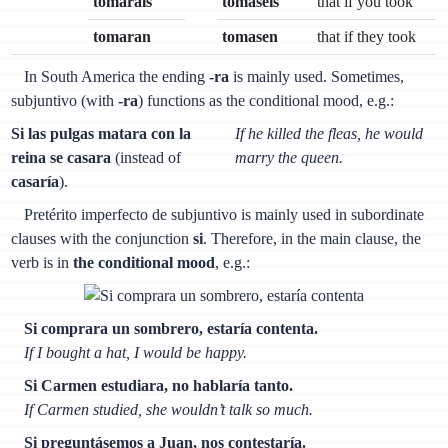
tomarais
tomaseis
that if you took
tomaran
tomasen
that if they took
In South America the ending
-ra
is mainly used. Sometimes,
subjuntivo (with
-ra
) functions as the conditional mood, e.g.:
Si las pulgas matara con la
If he killed the fleas, he would
reina se casara
(instead of
marry the queen.
casaría
).
Pretérito imperfecto de subjuntivo is mainly used in subordinate
clauses with the conjunction
si
. Therefore, in the main clause, the
verb is in
the conditional mood
, e.g.:
Si comprara un sombrero, estaría contenta.
If I bought a hat, I would be happy.
Si Carmen estudiara, no hablaría tanto.
If Carmen studied, she wouldn’t talk so much.
Si preguntásemos a Juan, nos contestaría.