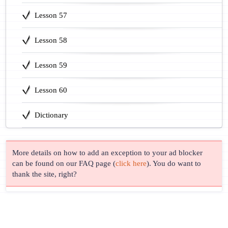
Lesson 57
Lesson 58
Lesson 59
Lesson 60
Dictionary
More details on how to add an exception to your ad blocker
can be found on our FAQ page (
click here
). You do want to
thank the site, right?
© Lingust 2011-2026 |
Privacy Policy
| Correspondence & Support
Address: Business Central Tower, Tower A, Al Sufouh Second,