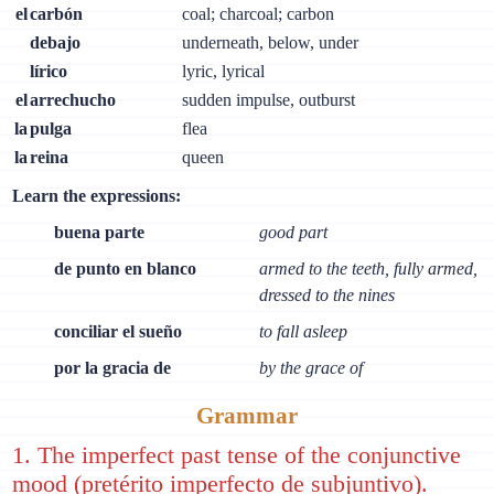
el
carbón
coal; charcoal; carbon
debajo
underneath, below, under
lírico
lyric, lyrical
el
arrechucho
sudden impulse, outburst
la
pulga
flea
la
reina
queen
Learn the expressions:
buena parte
good part
de punto en blanco
armed to the teeth, fully armed,
dressed to the nines
conciliar el sueño
to fall asleep
por la gracia de
by the grace of
Grammar
1. The imperfect past tense of the conjunctive
mood (pretérito imperfecto de subjuntivo).