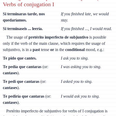
Verbs of conjugation I
Si terminaras tarde, nos
If you finished late, we would
quedaríamos.
stay.
Si terminaseis ... leería.
If you finished ..., I would read.
The usage of
pretérito imperfecto de subjuntivo
is possible
only if the verb of the main clause, which requires the usage of
subjuntivo, is in a
past
tense
or
in the
conditional
mood, e.g.:
Те pido que cantes.
I ask you to sing.
Те pedía que cantaras
(or:
I was asking you to sing.
cantases
).
Te pedí que cantaras
(or:
I asked you to sing.
cantases
).
Te pediría que cantaras
(or:
I would ask you to sing.
cantases
).
Pretérito imperfecto de subjuntivo for verbs of I conjugation is