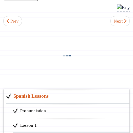
Previous article: Lesson 50. Spanish Conditional Mood (Simple)
Next artic
Prev
Next
Spanish Lessons
Pronunciation
Lesson 1