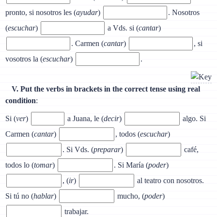
pronto, si nosotros les (
ayudar
)
. Nosotros
(
escuchar
)
a Vds. si (
cantar
)
. Carmen (
cantar
)
, si
vosotros la (
escuchar
)
.
V. Put the verbs in brackets in the correct tense using real
condition
:
Si (
ver
)
a Juana, le (
decir
)
algo. Si
Carmen (
cantar
)
, todos (
escuchar
)
. Si Vds. (
preparar
)
café,
todos lo (
tomar
)
. Si María (
poder
)
, (
ir
)
al teatro con nosotros.
Si tú no (
hablar
)
mucho, (
poder
)
trabajar.