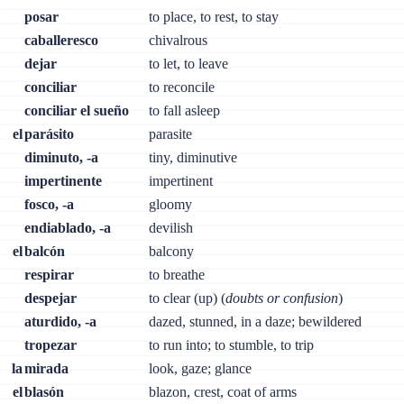
posar
to place, to rest, to stay
caballeresco
chivalrous
dejar
to let, to leave
conciliar
to reconcile
conciliar el sueño
to fall asleep
el
parásito
parasite
diminuto, -a
tiny, diminutive
impertinente
impertinent
fosco, -a
gloomy
endiablado, -a
devilish
el
balcón
balcony
respirar
to breathe
despejar
to clear (up) (
doubts or confusion
)
aturdido, -a
dazed, stunned, in a daze; bewildered
tropezar
to run into; to stumble, to trip
la
mirada
look, gaze; glance
el
blasón
blazon, crest, coat of arms