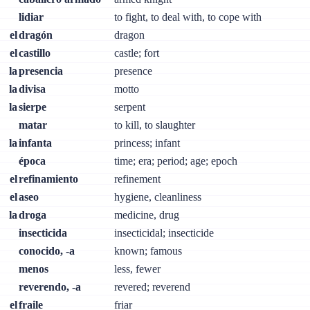
lidiar
to fight, to deal with, to cope with
el
dragón
dragon
el
castillo
castle; fort
la
presencia
presence
la
divisa
motto
la
sierpe
serpent
matar
to kill, to slaughter
la
infanta
princess; infant
época
time; era; period; age; epoch
el
refinamiento
refinement
el
aseo
hygiene, cleanliness
la
droga
medicine, drug
insecticida
insecticidal; insecticide
conocido, -a
known; famous
menos
less, fewer
reverendo, -a
revered; reverend
el
fraile
friar