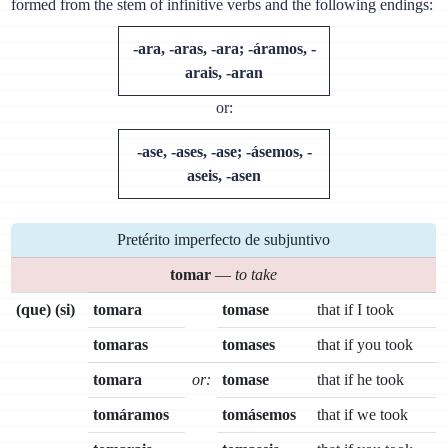
formed from the stem of infinitive verbs and the following endings:
-ara, -aras, -ara; -áramos, -
arais, -aran
or:
-ase, -ases, -ase; -ásemos, -
aseis, -asen
Pretérito imperfecto de subjuntivo
tomar
—
to take
(que) (si)
tomara
tomase
that if I took
tomaras
tomases
that if you took
tomara
or:
tomase
that if he took
tomáramos
tomásemos
that if we took