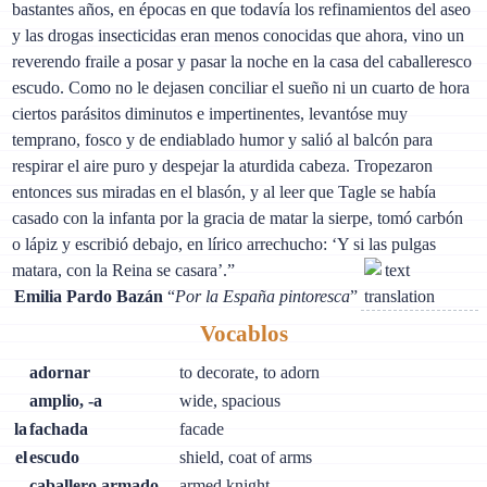
bastantes años, en épocas en que todavía los refinamientos del aseo
y las drogas insecticidas eran menos conocidas que ahora, vino un
reverendo fraile a posar y pasar la noche en la casa del caballeresco
escudo. Como no le dejasen conciliar el sueño ni un cuarto de hora
ciertos parásitos diminutos e impertinentes, levantóse muy
temprano, fosco y de endiablado humor y salió al balcón para
respirar el aire puro y despejar la aturdida cabeza. Tropezaron
entonces sus miradas en el blasón, y al leer que Tagle se había
casado con la infanta por la gracia de matar la sierpe, tomó carbón
o lápiz y escribió debajo, en lírico arrechucho: ‘Y si las pulgas
matara, con la Reina se casara’.”
Emilia Pardo Bazán
“
Por la España pintoresca
”
Vocablos
adornar
to decorate, to adorn
amplio, -a
wide, spacious
la
fachada
facade
el
escudo
shield, coat of arms
caballero armado
armed knight