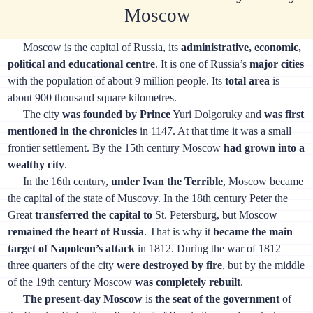
Moscow
Moscow is the capital of Russia, its
administrative, economic,
political and educational centre
. It is one of Russia’s
major cities
with the population of about 9 million people. Its
total area
is
about 900 thousand square kilometres.
The city
was founded by Prince
Yuri Dolgoruky and
was first
mentioned in the chronicles
in 1147. At that time it was a small
frontier settlement. By the 15th century Moscow
had grown into a
wealthy city
.
In the 16th century,
under Ivan the Terrible
, Moscow became
the capital of the state of Muscovy. In the 18th century Peter the
Great
transferred the capital to
St. Petersburg, but Moscow
remained the heart of Russia
. That is why it
became the main
target of Napoleon’s attack
in 1812. During the war of 1812
three quarters of the city
were destroyed by fire
, but by the middle
of the 19th century Moscow
was completely rebuilt
.
The present-day Moscow
is
the seat of the government
of