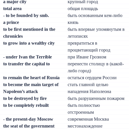
a major city
крупный город
total area
общая площадь
- to be founded by smb.
быть основанным кем-либо
a prince
князь
to be first mentioned in the
быть впервые упомянутым в
chronicles
летописях
to grow into a wealthy city
превратиться в
процветающий город
- under Ivan the Terrible
при Иване Грозном
to transfer the capital to
перенести столицу в (какой-
либо город)
to remain the heart of Russia
остаться сердцем России
to become the main target of
стать главной целью
Napoleon’s attack
нападения Наполеона
to be destroyed by fire
быть разрушенным пожаром
to be completely rebuilt
быть полностью
отстроенным
- the present-day Moscow
современная Москва
the seat of the government
местонахождение