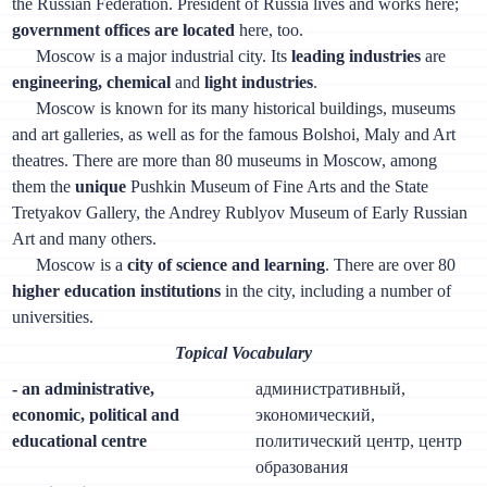
the Russian Federation. President of Russia lives and works here;
government offices are located
here, too.
Moscow is a major industrial city. Its
leading industries
are
engineering, chemical
and
light industries
.
Moscow is known for its many historical buildings, museums
and art galleries, as well as for the famous Bolshoi, Maly and Art
theatres. There are more than 80 museums in Moscow, among
them the
unique
Pushkin Museum of Fine Arts and the State
Tretyakov Gallery, the Andrey Rublyov Museum of Early Russian
Art and many others.
Moscow is a
city of science and learning
. There are over 80
higher education institutions
in the city, including a number of
universities.
Topical Vocabulary
- an administrative,
административный,
economic, political and
экономический,
educational centre
политический центр, центр
образования