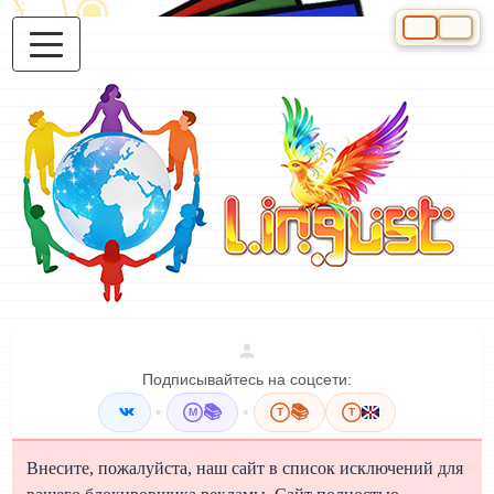
Выберите яз
Подписывайтесь на соцсети:
•
📚
•
📚
M
T
T
Внесите, пожалуйста, наш сайт в список исключений для