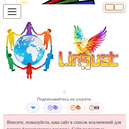
Выберите яз
Подписывайтесь на соцсети:
•
📚
•
📚
M
T
T
Внесите, пожалуйста, наш сайт в список исключений для