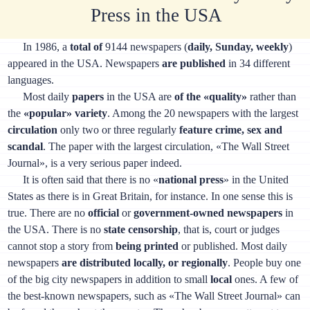
Press in the USA
In 1986, a
total of
9144 newspapers (
daily, Sunday, weekly
)
appeared in the USA. Newspapers
are published
in 34 different
languages.
Most daily
papers
in the USA are
of the «quality»
rather than
the
«popular» variety
. Among the 20 newspapers with the largest
circulation
only two or three regularly
feature crime, sex and
scandal
. The paper with the largest circulation, «The Wall Street
Journal», is a very serious paper indeed.
It is often said that there is no «
national press
» in the United
States as there is in Great Britain, for instance. In one sense this is
true. There are no
official
or
government-owned newspapers
in
the USA. There is no
state censorship
, that is, court or judges
cannot stop a story from
being printed
or published. Most daily
newspapers
are distributed locally, or regionally
. People buy one
of the big city newspapers in addition to small
local
ones. A few of
the best-known newspapers, such as «The Wall Street Journal» can