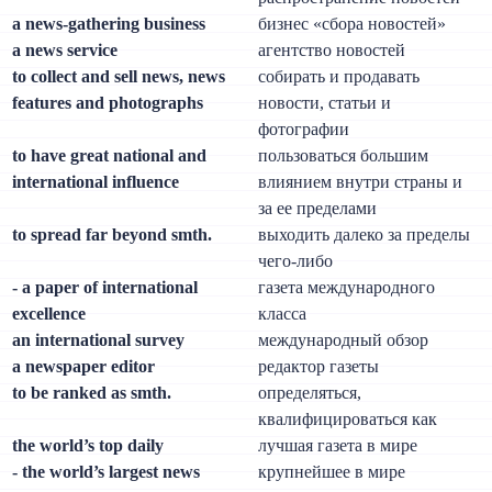
a news-gathering business
бизнес «сбора новостей»
a news service
агентство новостей
to collect and sell news, news
собирать и продавать
features and photographs
новости, статьи и
фотографии
to have great national and
пользоваться большим
international influence
влиянием внутри страны и
за ее пределами
to spread far beyond smth.
выходить далеко за пределы
чего-либо
- a paper of international
газета международного
excellence
класса
an international survey
международный обзор
a newspaper editor
редактор газеты
to be ranked as smth.
определяться,
квалифицироваться как
the world’s top daily
лучшая газета в мире
- the world’s largest news
крупнейшее в мире