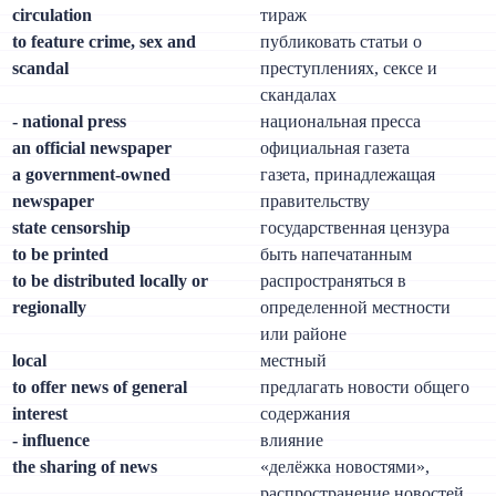
circulation
тираж
to feature crime, sex and
публиковать статьи о
scandal
преступлениях, сексе и
скандалах
- national press
национальная пресса
an official newspaper
официальная газета
a government-owned
газета, принадлежащая
newspaper
правительству
state censorship
государственная цензура
to be printed
быть напечатанным
to be distributed locally or
распространяться в
regionally
определенной местности
или районе
local
местный
to offer news of general
предлагать новости общего
interest
содержания
- influence
влияние
the sharing of news
«делёжка новостями»,
распространение новостей