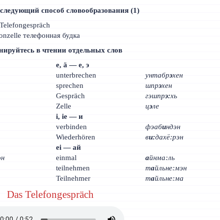
следующий способ словообразования (1)
 Telefongespräch
efonzelle телефонная будка
нируйтесь в чтении отдельных слов
е, ä — е, э
unterbrechen
унтабр
э
хен
sprechen
шпр
э
хен
Gespräch
гэшпр
э:
хь
Zelle
ц
э
ле
i, ie — и
verbinden
фэаб
и
ндэн
Wiederhören
в
и:
дахё:рэн
ei — ай
эн
einmal
а
йнма:ль
teilnehmen
т
а
йльне:мэн
Teilnehmer
т
а
йльне:ма
Das Telefongespräch