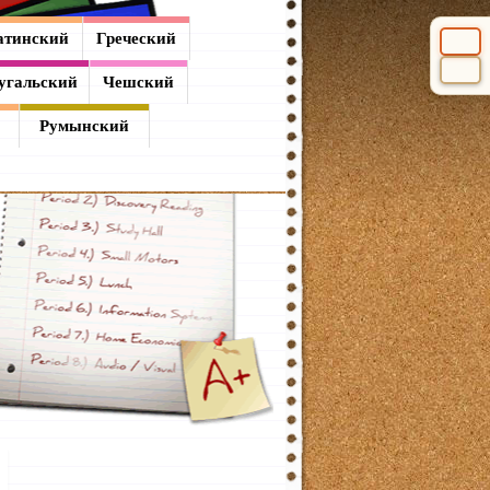
атинский
Греческий
Выбери
угальский
Чешский
Румынский