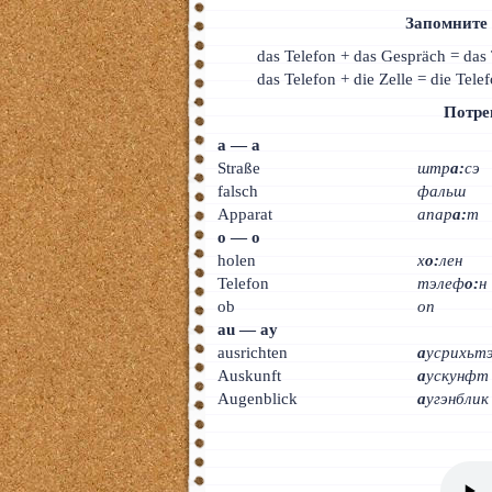
Запомните 
das Telefon + das Gespräch = das
das Telefon + die Zelle = die Tel
Потре
а — а
Straße
штр
а:
сэ
falsch
фальш
Apparat
апар
а:
т
о — о
holen
х
о:
лен
Telefon
тэлеф
о:
н
ob
оп
au — ay
ausrichten
а
усрихьт
Auskunft
а
ускунфт
Augenblick
а
угэнблик