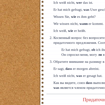
Ich weiß nicht,
wer
das ist.
Er hat mich gefragt,
was
Uwe gesch
Wissen Sie,
wie
es ihm geht?
Wir wissen nicht,
wann
er kommt.
Ich weiß,
wie
er heißt.
Косвенный вопрос без вопросите
придаточного предложения. Соот
Er hat mich gefragt,
ob
ich ih
Он спросил меня, могу
ли
я
Обратите внимание на разницу 
Er sagt,
dass
er morgen abreist.
Ich weiß nicht,
was
er gesagt hat.
Как вы видите, союз
dass
выполня
was
является членом придаточног
Придаточн