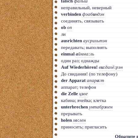
falsch
фальш
неправильный, неверный
verbinden
фэаб
и
ндэн
соединять, связывать
ob
оп
ли
ausrichten
аусрихьтэн
передавать; выполнять
einmal
а
йнма:ль
один раз; однажды
Auf Wiederhören!
в
и:
дахё:рэн
До свидания! (по телефону)
der Apparat
апар
а:
т
аппарат; телефон
die Zelle
ц
э
ле
кабина; ячейка; клетка
unterbrechen
унтабр
э
хен
прерывать
holen
х
о:
лен
приносить; пригласить
Обратите 