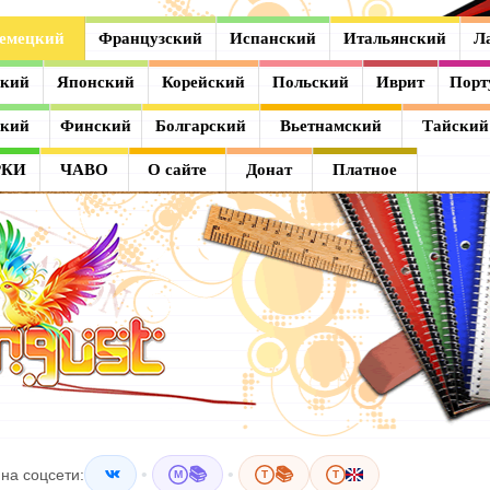
емецкий
Французский
Испанский
Итальянский
Л
ский
Японский
Корейский
Польский
Иврит
Порт
ский
Финский
Болгарский
Вьетнамский
Тайский
РКИ
ЧАВО
О сайте
Донат
Платное
•
📚
•
📚
на соцсети:
M
T
T