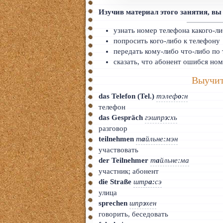
Тайский
Изучив материал этого занятия, вы
Румынский
узнать номер телефона какого-ли
попросить кого-либо к телефону
Норвежский
передать кому-либо что-либо по
сказать, что абонент ошибся но
Сербский
Выучит
РКИ
das Telefon (Tel.)
тэлеф
о:
н
телефон
ЧАВО
das Gespräch
гэшпр
э
:
хь
разговор
О сайте
teilnehmen
т
а
йльне:мэн
Донат
участвовать
der Teilnehmer
т
а
йльне:ма
Платное
участник; абонент
die Straße
штр
а
:
сэ
улица
sprechen
шпр
э
хен
говорить, беседовать