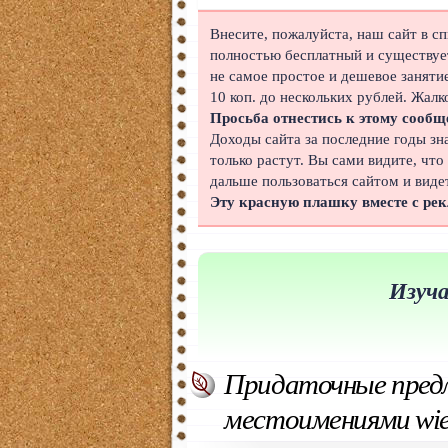
Японский
Внесите, пожалуйста, наш сайт в с
полностью бесплатный и существует
Корейский
не самое простое и дешевое заняти
10 коп. до нескольких рублей. Жалк
Польский
Просьба отнестись к этому сообщ
Доходы сайта за последние годы зн
Иврит
только растут. Вы сами видите, что
дальше пользоваться сайтом и виде
Португальский
Эту красную плашку вместе с ре
Чешский
Индонезийский
Изуча
Нидерландский
Финский
Придаточные пред
Болгарский
местоимениями wie, 
Вьетнамский