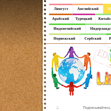
Лингуст
Лингуст
Английский
Н
Английский
Арабский
Турецкий
Китай
Немецкий
Индонезийский
Нидерланд
Французский
Норвежский
Сербский
Испанский
Итальянский
Латинский
Греческий
Арабский
Турецкий
Подписывайтесь 
Китайский