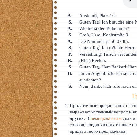
A.
Auskunft, Platz 10.
S.
Guten Tag! Ich brauche eine
A.
Wie heißt der Teilnehmer?
S.
Groß, Uwe, Kochstraße 9.
A.
Die Nummer ist 56 07 85.
S.
Guten Tag! Ich möchte Herrn
P.
Verzeihung! Falsch verbunden
B.
(Hier) Becker.
S.
Guten Tag, Herr Becker! Hier
B.
Einen Augenblick. Ich sehe nac
ausrichten?
S.
Nein, danke! Ich rufe noch e
Г
Придаточные предложения с от
выражают косвенный вопрос и уп
других. В
немецком языке
, как 
союзов, соединяющих главное и
придаточного предложения: