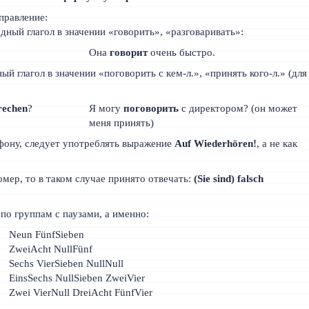
правление:
одный глагол в значении «говорить», «разговаривать»:
Она
говорит
очень быстро.
ый глагол в значении «поговорить с кем-л.», «принять кого-л.» (для
rechen
?
Я могу
поговорить
с директором? (он может
меня принять)
фону, следует употреблять выражение
Auf Wiederhören!
, а не как
мер, то в таком случае принято отвечать:
(Sie sind) falsch
по группам с паузами, а именно:
Neun FünfSieben
ZweiAcht NullFünf
Sechs VierSieben NullNull
EinsSechs NullSieben ZweiVier
Zwei VierNull DreiAcht FünfVier