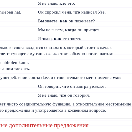
Я не знаю,
кто
это.
rieben hat.
Он спросил меня,
что
написал Уве.
Вы знаете,
как
он поживает?
Мы не знаем,
когда
он приедет.
Я знаю,
как
его зовут.
льного слова вводится союзом
ob
, который стоит в начале
ветствующее ему слово «ли» стоит обычно после глагола:
n abholen kann.
 за ним заехать.
в употреблении союза
dass
и относительного местоимения
was
:
Он говорит,
что
он завтра уезжает.
Я не знаю,
что
он говорил.
ет чисто соединительную функцию, а относительное местоимение
о предложения и употребляется в косвенном вопросе.
ые дополнительные предложения