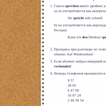
Глагол
sprechen
имеет двойное у
а) он употребляется как неперех
Sie
spricht
sehr schnell.
б) он употребляется как переходн
беседы):
Kann ich
den
Direktor
sp
Прощаясь при разговоре по теле
обычно Auf Wiedersehen!
Если абонент набрал неверный но
verbunden!
Номера телефонов произносятся 
9 57
28 05
6 47 00
16 07 24
2 40 38 54