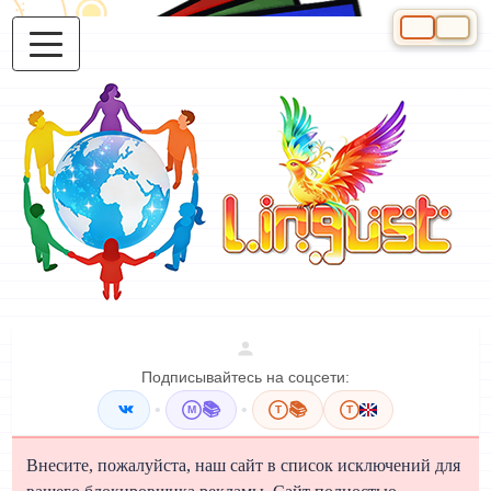
Выберите яз
Подписывайтесь на соцсети:
•
📚
•
📚
M
T
T
Внесите, пожалуйста, наш сайт в список исключений для