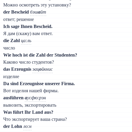
Можно осмотреть эту установку?
der Bescheid
бэш
а
йт
ответ; решение
Ich sage Ihnen Bescheid.
Я дам (скажу) вам ответ.
die Zahl
ца:ль
число
Wie hoch ist die Zahl der Studenten?
Каково число студентов?
das Erzeugnis
эац
о
йкнис
изделие
Da sind Erzeugnisse unserer Firma.
Вот изделия нашей фирмы.
ausführen
а
усфю:рэн
вывозить, экспортировать
Was führt Ihr Land aus?
Что экспортирует ваша страна?
der Lohn
ло:н