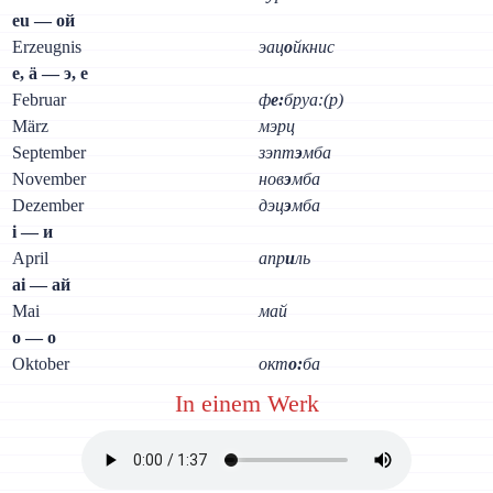
eu — ой
Erzeugnis
эац
о
йкнис
е, ä — э, е
Februar
ф
е:
бруа:(р)
März
мэрц
September
зэпт
э
мба
November
нов
э
мба
Dezember
дэц
э
мба
i — и
April
апр
и
ль
ai — ай
Mai
май
о — о
Oktober
окт
о:
ба
In einem Werk