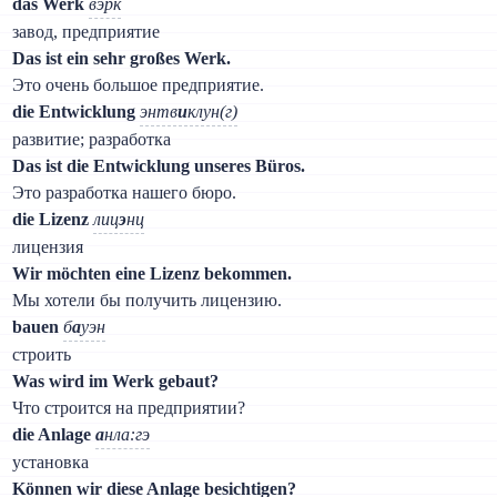
das Werk
вэрк
завод, предприятие
Das ist ein sehr großes Werk.
Это очень большое предприятие.
die Entwicklung
энтв
и
клун(г)
развитие; разработка
Das ist die Entwicklung unseres Büros.
Это разработка нашего бюро.
die Lizenz
лиц
э
нц
лицензия
Wir möchten eine Lizenz bekommen.
Мы хотели бы получить лицензию.
bauen
б
а
уэн
строить
Was wird im Werk gebaut?
Что строится на предприятии?
die Anlage
а
нла:гэ
установка
Können wir diese Anlage besichtigen?