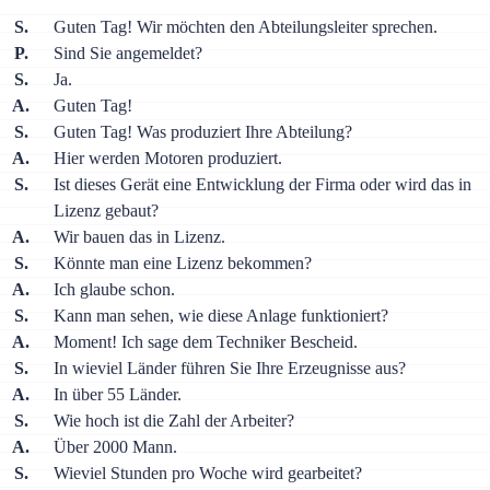
S.
Guten Tag! Wir möchten den Abteilungsleiter sprechen.
P.
Sind Sie angemeldet?
S.
Ja.
A.
Guten Tag!
S.
Guten Tag! Was produziert Ihre Abteilung?
A.
Hier werden Motoren produziert.
S.
Ist dieses Gerät eine Entwicklung der Firma oder wird das in
Lizenz gebaut?
A.
Wir bauen das in Lizenz.
S.
Könnte man eine Lizenz bekommen?
A.
Ich glaube schon.
S.
Kann man sehen, wie diese Anlage funktioniert?
A.
Moment! Ich sage dem Techniker Bescheid.
S.
In wieviel Länder führen Sie Ihre Erzeugnisse aus?
A.
In über 55 Länder.
S.
Wie hoch ist die Zahl der Arbeiter?
A.
Über 2000 Mann.
S.
Wieviel Stunden pro Woche wird gearbeitet?