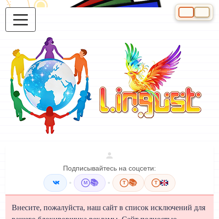
Выберите яз
Подписывайтесь на соцсети:
•
📚
•
📚
M
T
T
Внесите, пожалуйста, наш сайт в список исключений для