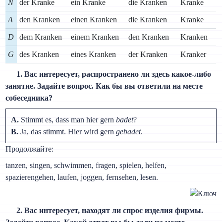
N
der Kranke
ein Kranke
die Kranken
Kranke
A
den Kranken
einen Kranken
die Kranken
Kranke
D
dem Kranken
einem Kranken
den Kranken
Kranken
G
des Kranken
eines Kranken
der Kranken
Kranker
1. Вас интересует, распространено ли здесь какое-либо
занятие. Задайте вопрос. Как бы вы ответили на месте
собеседника?
A.
Stimmt es, dass man hier gern
badet
?
B.
Ja, das stimmt. Hier wird gern
gebadet
.
Продолжайте:
tanzen, singen, schwimmen, fragen, spielen, helfen,
spazierengehen, laufen, joggen, fernsehen, lesen.
2. Вас интересует, находят ли спрос изделия фирмы.