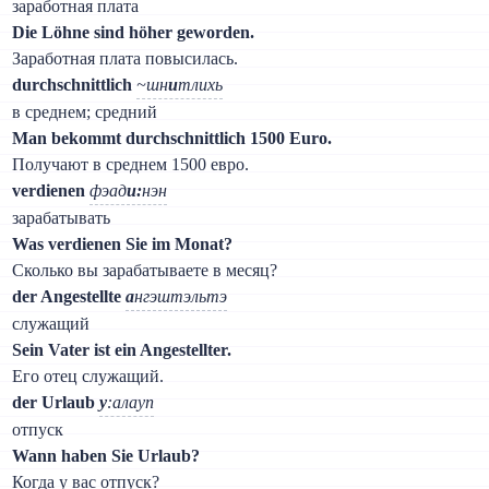
заработная плата
Die Löhne sind höher geworden.
Заработная плата повысилась.
durchschnittlich
~шн
и
тлихь
в среднем; средний
Man bekommt durchschnittlich 1500 Euro.
Получают в среднем 1500 евро.
verdienen
фэад
и:
нэн
зарабатывать
Was verdienen Sie im Monat?
Сколько вы зарабатываете в месяц?
der Angestellte
а
нгэштэльтэ
служащий
Sein Vater ist ein Angestellter.
Его отец служащий.
der Urlaub
у
:алауп
отпуск
Wann haben Sie Urlaub?
Когда у вас отпуск?