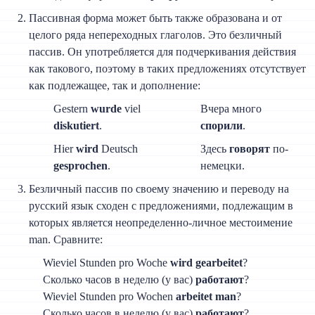
Пассивная форма может быть также образована и от
целого ряда непереходных глаголов. Это безличный
пассив. Он употребляется для подчеркивания действия
как такового, поэтому в таких предложениях отсутствует
как подлежащее, так и дополнение:
Gestern
wurde
viel
Вчера много
diskutiert
.
спорили
.
Hier
wird
Deutsch
Здесь
говорят
по-
gesprochen
.
немецки.
Безличный пассив по своему значению и переводу на
русский язык сходен с предложениями, подлежащим в
которых является неопределенно-личное местоимение
man. Сравните:
Wieviel Stunden pro Woche
wird gearbeitet
?
Сколько часов в неделю (у вас)
работают
?
Wieviel Stunden pro Wochen
arbeitet man
?
Сколько часов в неделю (у вас)
работают
?