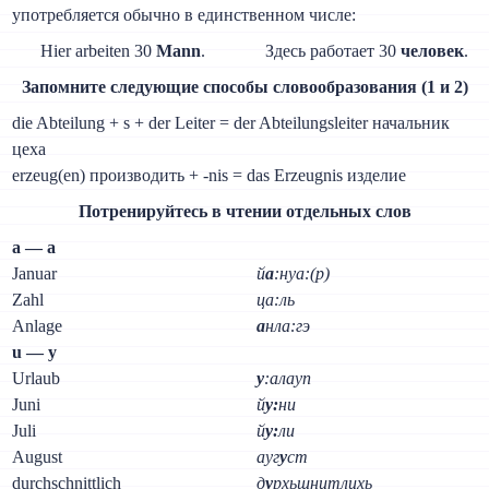
употребляется обычно в единственном числе:
Hier arbeiten 30
Mann
.
Здесь работает 30
человек
.
Запомните следующие способы словообразования (1 и 2)
die Abteilung + s + der Leiter = der Abteilungsleiter начальник
цeхa
erzeug(en) производить + -nis = das Erzeugnis изделие
Потренируйтесь в чтении отдельных слов
а — а
Januar
й
а
:нуа:(р)
Zahl
ца:ль
Anlage
а
нла:гэ
u — у
Urlaub
у
:алауп
Juni
й
у:
ни
Juli
й
у:
ли
August
ауг
у
ст
durchschnittlich
д
у
рхьшнитлихь