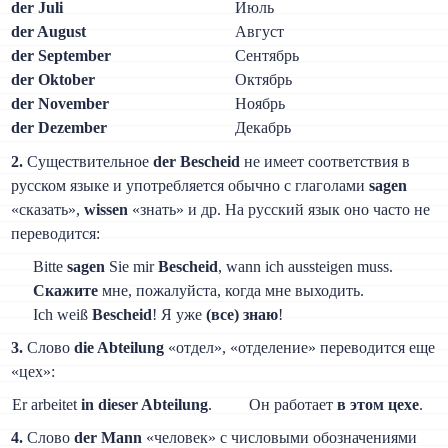
der Juli
Июль
der August
Август
der September
Сентябрь
der Oktober
Октябрь
der November
Ноябрь
der Dezember
Декабрь
2.
Существительное
der Bescheid
не имеет соответствия в
русском языке и употребляется обычно с глаголами
sagen
«сказать»,
wissen
«знать» и др. На русский язык оно часто не
переводится:
Bitte
sagen
Sie mir
Bescheid
, wann ich aussteigen muss.
Скажите
мне, пожалуйста, когда мне выходить.
Ich weiß
Bescheid
! Я уже
(все) знаю
!
3.
Слово
die Abteilung
«отдел», «отделение» переводится еще
«цех»:
Er arbeitet
in dieser Abteilung
.
Он работает
в этом цexe
.
4.
Слово
der Mann
«человек» с числовыми обозначениями