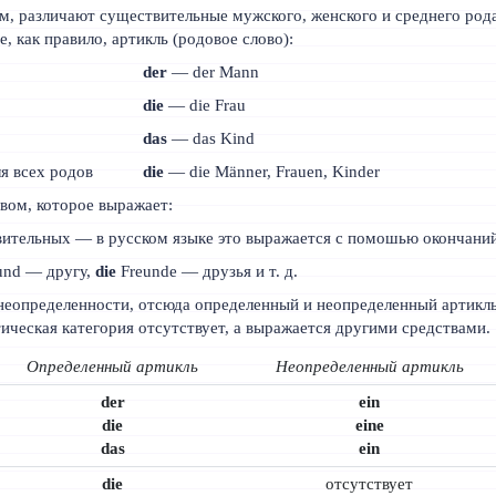
ом, различают существительные мужского, женского и среднего род
 как правило, артикль (родовое слово):
der
— der Mann
die
— die Frau
das
— das Kind
я всех родов
die
— die Männer, Frauen, Kinder
вом, которое выражает:
вительных — в русском языке это выражается с помошью окончаний
und — другу,
die
Freunde — друзья и т. д.
неопределенности, отсюда определенный и неопределенный артикль
ическая категория отсутствует, а выражается другими средствами.
Определенный артикль
Неопределенный артикль
der
ein
die
eine
das
ein
die
отсутствует