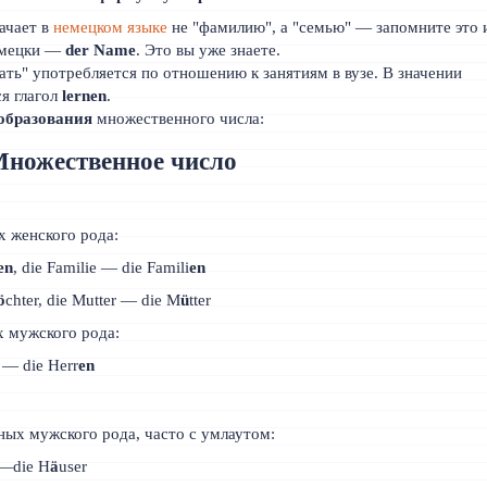
ачает в
немецком языке
не "фамилию", а "семью" — запомните это 
немецки —
der Name
. Это вы уже знаете.
чать" употребляется по отношению к занятиям в вузе. В значении
ся глагол
lernen
.
образования
множественного числа:
ножественное число
х женского рода:
en
, die Familie — die Famili
en
ö
chter, die Mutter — die M
ü
tter
 мужского рода:
r — die Herr
en
ных мужского рода, часто с умлаутом:
s—die H
ä
user