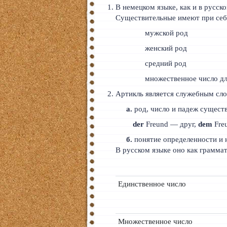
В немецком языке, как и в русск
Существительные имеют при себе,
мужской род
женский род
средний род
множественное число дл
Артикль является служебным сло
а.
род, число и падеж сущест
der
Freund — друг,
dem
Fre
б.
понятие определенности и 
В русском языке оно как граммат
Единственное число
Множественное число