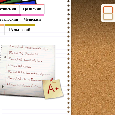
атинский
Греческий
Выбери
угальский
Чешский
Румынский