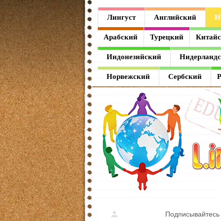
Лингуст
Лингуст
Английский
Н
Английский
Арабский
Турецкий
Китай
Немецкий
Индонезийский
Нидерланд
Французский
Норвежский
Сербский
Испанский
Итальянский
Латинский
Греческий
Арабский
Турецкий
Подписывайтесь 
Китайский