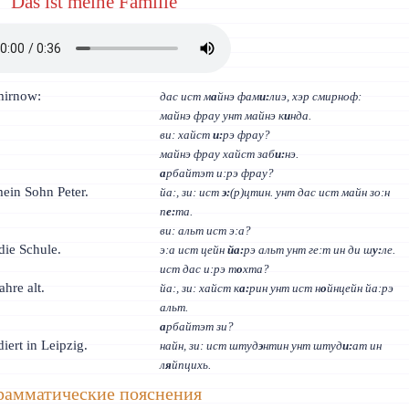
Das ist meine Familie
mirnow:
дас ист м
а
йнэ фам
и:
лиэ, хэр смирноф:
.
майнэ фрау унт майнэ к
и
нда.
ви: хайст
и:
рэ фрау?
майнэ фрау хайст заб
и:
нэ.
а
рбайтэт и:рэ фрау?
 mein Sohn Peter.
йа:, зи: ист
э:
(р)цтин. унт дас ист майн зо:н
п
е:
та.
ви: альт ист э:а?
 die Schule.
э:а ист цейн
йа:
рэ альт унт ге:т ин ди ш
у:
ле.
ист дас и:рэ т
о
хта?
ahre alt.
йа:, зи: хайст к
а:
рин унт ист н
о
йнцейн йа:рэ
альт.
а
рбайтэт зи?
diert in Leipzig.
найн, зи: ист штуд
э
нтин унт штуд
и:
ат ин
л
я
йпцихь.
рамматические пояснения