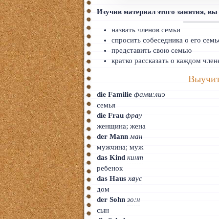
Тайский
Изучив материал этого занятия, вы
Румынский
назвать членов семьи
спросить собеседника о его семь
Норвежский
представить свою семью
кратко рассказать о каждом член
Сербский
Выучит
РКИ
die Familie
фам
и
:лиэ
семья
ЧАВО
die Frau
фр
а
у
женщина; жена
О сайте
der Mann
ман
Донат
мужчина; муж
das Kind
кинт
Платное
ребенок
das Haus
х
а
ус
дом
der Sohn
зо:н
сын