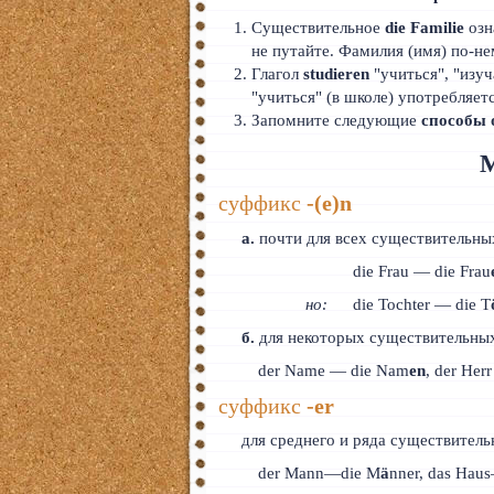
Существительное
die Familie
озн
не путайте. Фамилия (имя) по-
Глагол
studieren
"учиться", "изу
"учиться" (в школе) употребляет
Запомните следующие
способы 
М
суффикс
-(е)n
а.
почти для всех существительны
die Frau — die Frau
но:
die Tochter — die T
б.
для некоторых существительных
der Name — die Nam
en
, der Her
суффикс
-еr
для среднего и ряда существитель
der Mann—die M
ä
nner, das Hau