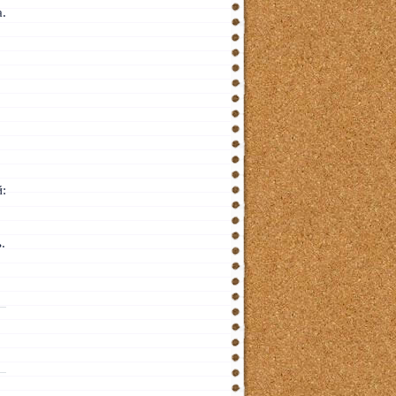
а.
:
.