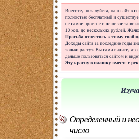
Японский
Внесите, пожалуйста, наш сайт в с
полностью бесплатный и существует
Корейский
не самое простое и дешевое заняти
10 коп. до нескольких рублей. Жалк
Польский
Просьба отнестись к этому сообщ
Доходы сайта за последние годы зн
Иврит
только растут. Вы сами видите, что
дальше пользоваться сайтом и виде
Португальский
Эту красную плашку вместе с ре
Чешский
Индонезийский
Изуча
Нидерландский
Финский
Определенный и не
Болгарский
число
Вьетнамский