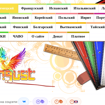
емецкий
Французский
Испанский
Итальянский
Л
ский
Японский
Корейский
Польский
Иврит
Порт
ский
Финский
Болгарский
Вьетнамский
Тайский
РКИ
ЧАВО
О сайте
Донат
Платное
•
📚
•
📚
на соцсети:
M
T
T