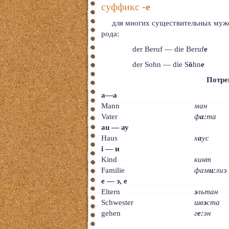
суффикс
-е
для многих существительных мужс
рода:
der Beruf — die Beruf
e
der Sohn — die S
ö
hn
e
Потре
а—а
Mann
ман
Vater
ф
а:
та
au — ау
Haus
х
а
ус
i — и
Kind
кинт
Familie
фам
и:
лиэ
e — э, e
Eltern
э
льтан
Schwester
шв
э
ста
gehen
г
е:
эн