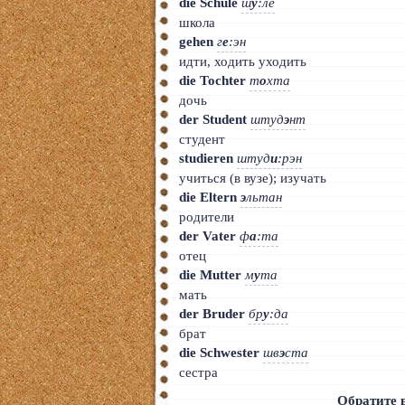
die Schule
ш
у
:ле
школа
gehen
г
е
:эн
идти, ходить уходить
die Tochter
т
о
хта
дочь
der Student
штуд
э
нт
студент
studieren
штуд
и
:рэн
учиться (в вузе); изучать
die Eltern
э
льтан
родители
der Vater
ф
а
:та
отец
die Mutter
м
у
та
мать
der Bruder
бр
у
:да
брат
die Schwester
шв
э
ста
сестра
Обратите 