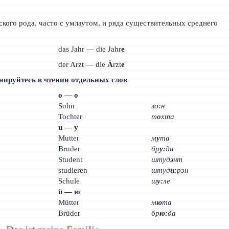
кого рода, часто с умлаутом, и ряда существительных среднего
das Jahr — die Jahr
e
der Arzt — die
Ä
rzt
e
нируйтесь в чтении отдельных слов
о — о
Sohn
зо:н
Tochter
т
о
хта
u — у
Mutter
м
у
та
Bruder
бр
у:
да
Student
штуд
э
нт
studieren
штуд
и:
рэн
Schule
ш
у:
ле
ü — ю
Mütter
м
ю
та
Brüder
бр
ю:
да