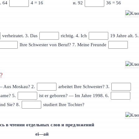
. 64
4 = 16
и. 92
36 = 56
verheiratet. 3. Das
richtig. 4. Ich
19 Jahre alt. 5.
Ihre Schwester von Beruf? 7. Meine Freunde
?
— Aus Moskau? 2.
arbeitet Ihre Schwester? 3.
rname? 5.
ist er geboren? — Im Jahre 1998. 6.
sind Sie? 8.
studiert Ihre Tochter?
сь в чтении отдельных слов и предложений
ei—ай