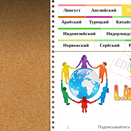
Лингуст
Лингуст
Английский
Н
Английский
Арабский
Турецкий
Китай
Немецкий
Индонезийский
Нидерланд
Французский
Норвежский
Сербский
Испанский
Итальянский
Латинский
Греческий
Арабский
Турецкий
Подписывайтесь 
Китайский