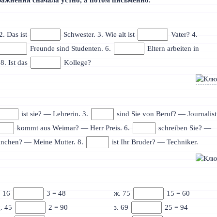
ажнения сначала устно, а потом письменно.
2. Das ist
Schwester. 3. Wie alt ist
Vater? 4.
Freunde sind Studenten. 6.
Eltern arbeiten in
8. Ist das
Kollege?
ist sie? — Lehrerin. 3.
sind Sie von Beruf? — Journalist
kommt aus Weimar? — Herr Preis. 6.
schreiben Sie? —
nchen? — Meine Mutter. 8.
ist Ihr Bruder? — Techniker.
. 16
3 = 48
ж. 75
15 = 60
. 45
2 = 90
з. 69
25 = 94