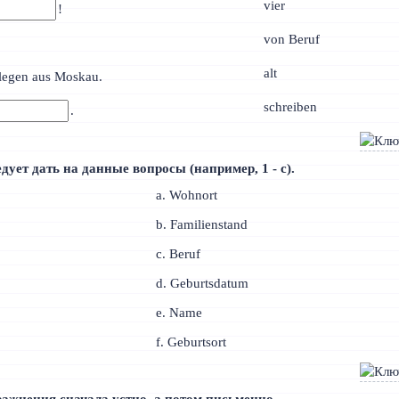
vier
!
von Beruf
alt
legen aus Moskau.
schreiben
.
едует дать на данные вопросы (например, 1 - с).
a. Wohnort
b. Familienstand
c. Beruf
d. Geburtsdatum
e. Name
f. Geburtsort