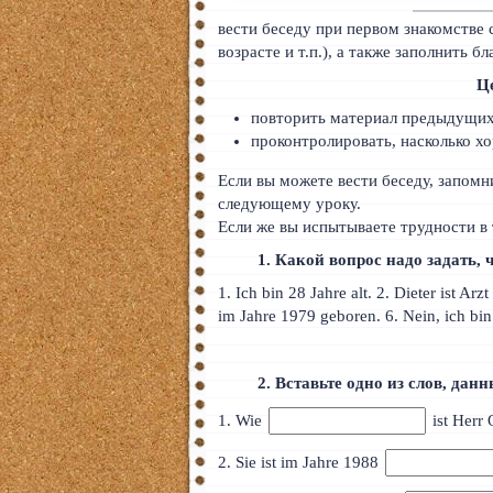
Тайский
вести беседу при первом знакомстве 
возрасте и т.п.), а также заполнить б
Румынский
Це
Норвежский
повторить материал предыдущих 
проконтролировать, насколько х
Сербский
Если вы можете вести беседу, запомн
РКИ
следующему уроку.
Если же вы испытываете трудности в 
ЧАВО
1. Какой вопрос надо задать,
О сайте
1. Ich bin 28 Jahre alt. 2. Dieter ist Ar
im Jahre 1979 geboren. 6. Nein, ich bin
Донат
Платное
2. Вставьте одно из слов, дан
1. Wie
ist Herr 
2. Sie ist im Jahre 1988