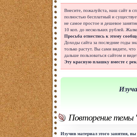
Японский
Внесите, пожалуйста, наш сайт в с
полностью бесплатный и существует
Корейский
не самое простое и дешевое заняти
10 коп. до нескольких рублей. Жалк
Польский
Просьба отнестись к этому сообщ
Доходы сайта за последние годы зн
Иврит
только растут. Вы сами видите, что
дальше пользоваться сайтом и виде
Португальский
Эту красную плашку вместе с ре
Чешский
Индонезийский
Изуча
Нидерландский
Финский
Повторение темы "
Болгарский
Вьетнамский
Изучив материал этого занятия, вы