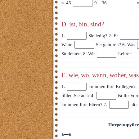
в. 45
9 = 36
e
D. ist, bin, sind?
1.
Sie ledig? 2. Er
Wann
Sie geboren? 6. Was
Studenten. 8. Wir
Lehrer.
E. wie, wo, wann, woher, was
1.
kommen Ihre Kollegen? 
füllen Sie aus? 4.
ist Ihr Vo
kommen Ihre Eltern? 7.
alt 
Потренируйте
а—а