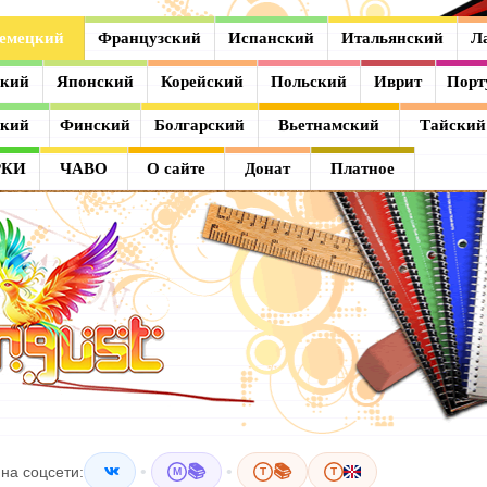
емецкий
Французский
Испанский
Итальянский
Л
ский
Японский
Корейский
Польский
Иврит
Порт
ский
Финский
Болгарский
Вьетнамский
Тайский
РКИ
ЧАВО
О сайте
Донат
Платное
•
📚
•
📚
на соцсети:
M
T
T