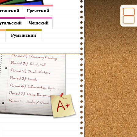
атинский
Греческий
Выбери
угальский
Чешский
Румынский