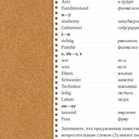
Arzt
а:(р)цт
Familienstand
фам
и:
лиэ
u—у
studieren
штуд
и:
рэ
Geburtsort
гэб
у:
рцор
i—и
richtig
р
и
хьтихь
Familie
фам
и:
лиэ
e, eh—э, e
wer
ве:а
wen
ве:н
Eltern
э
льтан
Schwester
шв
э
ста
Techniker
т
э
хьника
ledig
л
е:
дихь
Lehrer
л
е:
ра
au—ay
tausend
т
а
узент
Frau
фр
а
у
Запомните, что предложения повество
вопросительным словом (3) имеют п