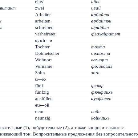
eins
айнс
нштант
zwei
цвай
Arbeiter
а
рбайта
н
arbeiten
а
рбайтэн
т
schreiben
шр
а
йбэн
verheiratet
фэах
а
йратэт
o, oh—о
Tochter
т
о
хта
Dolmetscher
д
о
льмэча
Wohnort
в
о:
норт
Vorname
ф
о:
ана:мэ
Sohn
зо:н
ü—ю
fünf
фюнф
fünfzig
ф
ю
нфцихь
ausfüllen
а
усфюлен
eu—ой
neun
нойн
neunzig
н
о
йнцихь
вательные (1), побудительные (2), а также вопросительные с
онижающий тон. Вопросительные предложения без вопросительног