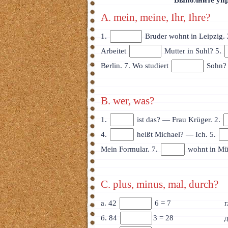
Выполните упр
A. mein, meine, Ihr, Ihre?
1.
Bruder wohnt in Leipzig. 
Arbeitet
Mutter in Suhl? 5.
Berlin. 7. Wo studiert
Sohn? 
B. wer, was?
1.
ist das? — Frau Krüger. 2.
4.
heißt Michael? — Ich. 5.
Mein Formular. 7.
wohnt in Mü
C. plus, minus, mal, durch?
а. 42
6 = 7
г
б. 84
3 = 28
д