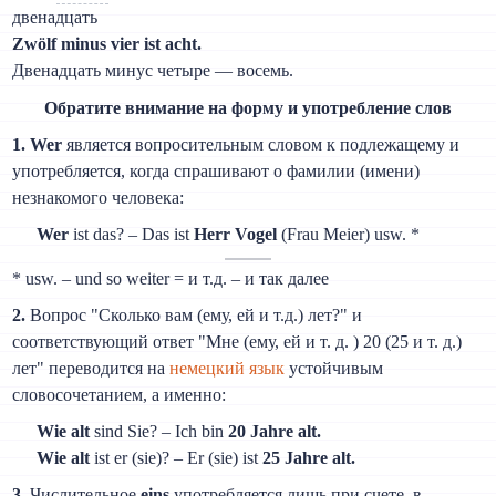
двенадцать
Zwölf minus vier ist acht.
Двенадцать минус четыре — восемь.
Обратите внимание на форму и употребление слов
1. Wer
является вопросительным словом к подлежащему и
употребляется, когда спрашивают о фамилии (имени)
незнакомого человека:
Wer
ist das? – Das ist
Herr Vogel
(Frau Meier) usw. *
* usw. – und so weiter = и т.д. – и так далее
2.
Вопрос "Сколько вам (ему, ей и т.д.) лет?" и
соответствующий ответ "Мне (ему, ей и т. д. ) 20 (25 и т. д.)
лет" переводится на
немецкий язык
устойчивым
словосочетанием, а именно:
Wie alt
sind Sie? – Ich bin
20 Jahre alt.
Wie alt
ist er (sie)? – Er (sie) ist
25 Jahre alt.
3.
Числительное
eins
употребляется лишь при счете, в