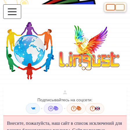
Выберите яз
Подписывайтесь на соцсети:
•
📚
•
📚
M
T
T
Внесите, пожалуйста, наш сайт в список исключений для