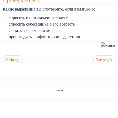
Проверьте себя!
Какие выражения вы употребите, если вам нужно:
спросить о незнакомом человеке
спросить собеседника о его возрасте
сказать, сколько вам лет
производить арифметические действия
Предыдущий: Тема №1-2! (Семья. Профессия)
Следующий: 
Назад
Вперед