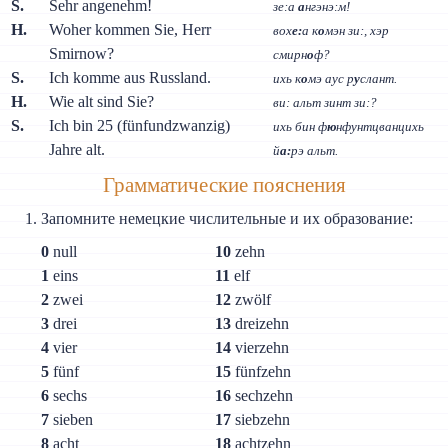
S.
Sehr angenehm!
зе:а
а
нгэнэ:м!
H.
Woher kommen Sie, Herr
вох
е:
а к
о
мэн зи:, хэр
Smirnow?
смирн
о
ф?
S.
Ich komme aus Russland.
ихь к
о
мэ аус р
у
слант.
H.
Wie alt sind Sie?
ви: альт зинт зи:?
S.
Ich bin 25 (fünfundzwanzig)
ихь бин ф
ю
нфунтцванцихь
Jahre alt.
й
а:
рэ альт.
Грамматические пояснения
Запомните немецкие числительные и их образование:
0
null
10
zehn
1
eins
11
elf
2
zwei
12
zwölf
3
drei
13
dreizehn
4
vier
14
vierzehn
5
fünf
15
fünfzehn
6
sechs
16
sechzehn
7
sieben
17
siebzehn
8
acht
18
achtzehn