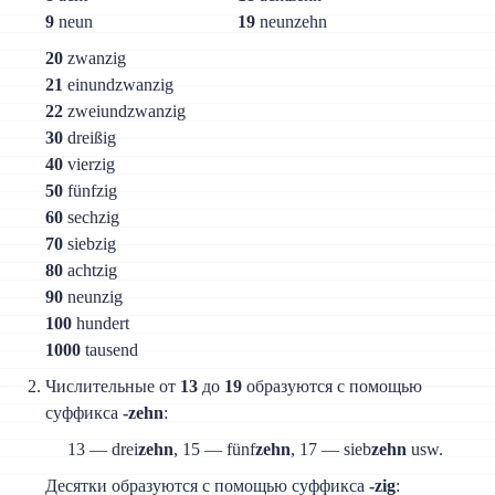
9
neun
19
neunzehn
20
zwanzig
21
einundzwanzig
22
zweiundzwanzig
30
dreißig
40
vierzig
50
fünfzig
60
sechzig
70
siebzig
80
achtzig
90
neunzig
100
hundert
1000
tausend
Числительные от
13
до
19
образуются с помощью
суффикса
-zehn
:
13 — drei
zehn
, 15 — fünf
zehn
, 17 — sieb
zehn
usw.
Десятки образуются с помощью суффикса
-zig
: