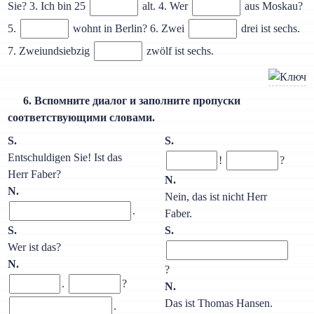
Sie? 3. Ich bin 25
alt. 4. Wer
aus Moskau?
5.
wohnt in Berlin? 6. Zwei
drei ist sechs.
7. Zweiundsiebzig
zwölf ist sechs.
6. Вспомните диалог и заполните пропуски
соответствующими словами.
S.
S.
Entschuldigen Sie! Ist das
!
?
Herr Faber?
N.
N.
Nein, das ist nicht Herr
.
Faber.
S.
S.
Wer ist das?
N.
?
.
?
N.
Das ist Thomas Hansen.
.