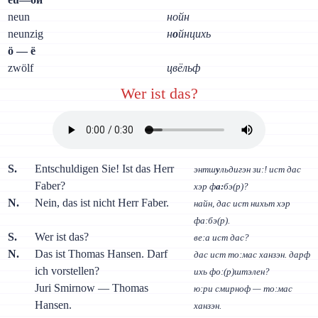
neun
нойн
neunzig
н
о
йнцихь
ö — ё
zwölf
цвёльф
Wer ist das?
S.
Entschuldigen Sie! Ist das Herr
энтш
у
льдигэн зи:! ист дас
Faber?
хэр ф
а:
бэ(р)?
N.
Nein, das ist nicht Herr Faber.
найн, дас ист нихьт хэр
фа:бэ(р).
S.
Wer ist das?
ве:а ист дас?
N.
Das ist Thomas Hansen. Darf
дас ист то:мас ханзэн. дарф
ich vorstellen?
ихь фо:(р)штэлен?
Juri Smirnow — Thomas
ю:ри смирноф — то:мас
Hansen.
ханзэн.