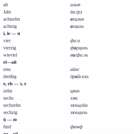
alt
альт
Jahr
йа:(р)
achtzehn
а
хцэин
achtzig
а
хцихь
i, ie — и
vier
фи:а
vierzig
ф
и
рцихь
wieviel
в
и:
фи:ль
ei—ай
eins
айнс
dreißig
др
а
йсихь
e, eh — э, e
zehn
ц
э
ин
sechs
зэкс
sechzehn
з
э
хьцэйн
sechzig
з
э
хьцихь
ü — ю
fünf
фюнф
eu—ой