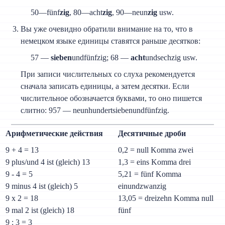
50—fünf
zig
, 80—acht
zig
, 90—neun
zig
usw.
Вы уже очевидно обратили внимание на то, что в
немецком языке единицы ставятся раньше десятков:
57 —
sieben
undfünfzig; 68 —
acht
undsechzig usw.
При записи числительных со слуха рекомендуется
сначала записать единицы, а затем десятки. Если
числительное обозначается буквами, то оно пишется
слитно: 957 — neunhundertsiebenundfünfzig.
Арифметические действия
Десятичные дроби
9 + 4 = 13
0,2 = null Komma zwei
9 plus/und 4 ist (gleich) 13
1,3 = eins Komma drei
9 - 4 = 5
5,21 = fünf Komma
9 minus 4 ist (gleich) 5
einundzwanzig
9 x 2 = 18
13,05 = dreizehn Komma null
9 mal 2 ist (gleich) 18
fünf
9 : 3 = 3