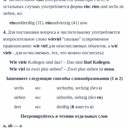
остальных случаях употребляется форма
ein: eins
und sechs ist
sieben,
но
:
ein
unddreißig (31),
ein
undvierzig (41) usw.
4.
Для постановки вопроса к числительному употребляется
вопросительное слово
wieviel
"сколько" (современное
правописание:
wie viel
для неисчисляемых объектов, а
wie
viele
- для исчисляемых, тех, что можно посчитать):
Wie viele
Kollegen sind das? – Das sind
fünf Kollegen
.
Wie viel
ist zwei plus sieben? – Zwei plus sieben ist
neun
.
Запомните следующие способы словообразования (1 и 2)
sechs
но:
sechzehn, sechzig (без
s
)
sieben
но:
siebzehn, siebzig (без
en
)
drei
но:
dreißig (
ß
вместо
z
)
Потренируйтесь в чтении отдельных слов
а, ah — а