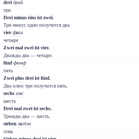
drei
драй
три
Drei minus eins ist zwei.
Три минус один получится два.
vier
ф
и:
а
четыре
Zwei
mal
zwei ist vier.
Дважды два — четыре.
fünf
фюнф
пять
Zwei
plus
drei ist fünf.
Два плюс три получится пять.
sechs
зэкс
шесть
Drei
mal
zwei ist sechs.
Трижды два — шесть.
sieben
з
и:
бэн
семь
Sieben minus drei ist vier.