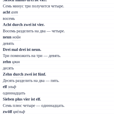
Семь минус три получится четыре.
acht
ахт
восемь
Acht
durch
zwei ist vier.
Восемь разделить на два — четыре.
neun
нойн
девять
Drei mal drei ist neun.
Три помножить на три — девять.
zehn
ц
э
ин
десять
Zehn
durch
zwei ist fünf.
Десять разделить на два — пять.
elf
эльф
одиннадцать
Sieben
plus
vier ist elf.
Семь плюс четыре — одиннадцать.
zwölf
цвёльф