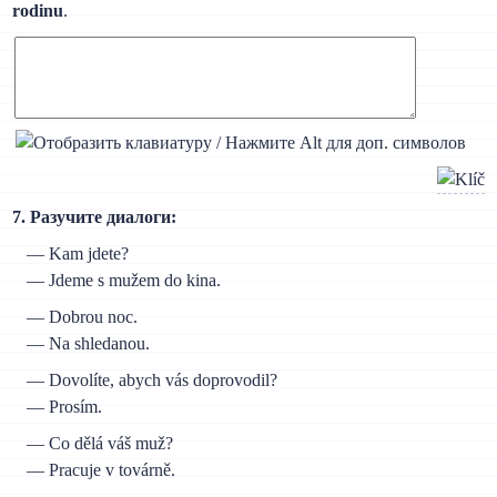
rodinu
.
7. Разучите диалоги:
— Kam jdete?
— Jdeme s mužem do kina.
— Dobrou noc.
— Na shledanou.
— Dovolíte, abych vás doprovodil?
— Prosím.
— Co dělá váš muž?
— Pracuje v továrně.