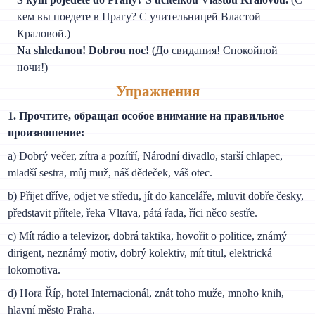
кем вы поедете в Прагу? С учительницей Властой
Краловой.)
Na shledanou! Dobrou noc!
(До свидания! Спокойной
ночи!)
Упражнения
1. Прочтите, обращая особое внимание на правильное
произношение:
a) Dobrý večer, zítra a pozítří, Národní divadlo, starší chlapec,
mladší sestra, můj muž, náš dědeček, váš otec.
b) Přijet dříve, odjet ve středu, jít do kanceláře, mluvit dobře česky,
představit přítele, řeka Vltava, pátá řada, říci něco sestře.
c) Mít rádio a televizor, dobrá taktika, hovořit o politice, známý
dirigent, neznámý motiv, dobrý kolektiv, mít titul, elektrická
lokomotiva.
d) Hora Říp, hotel Internacionál, znát toho muže, mnoho knih,
hlavní město Praha.