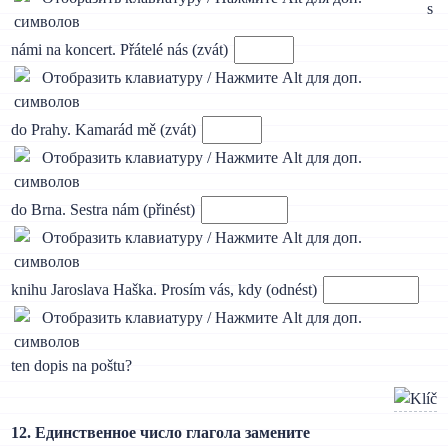
s
námi na koncert. Přátelé nás (zvát)
do Prahy. Kamarád mě (zvát)
do Brna. Sestra nám (přinést)
knihu Jaroslava Haška. Prosím vás, kdy (odnést)
ten dopis na poštu?
12. Единственное число глагола замените