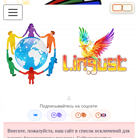
Выберите яз
Подписывайтесь на соцсети:
•
📚
•
📚
M
T
T
Внесите, пожалуйста, наш сайт в список исключений для