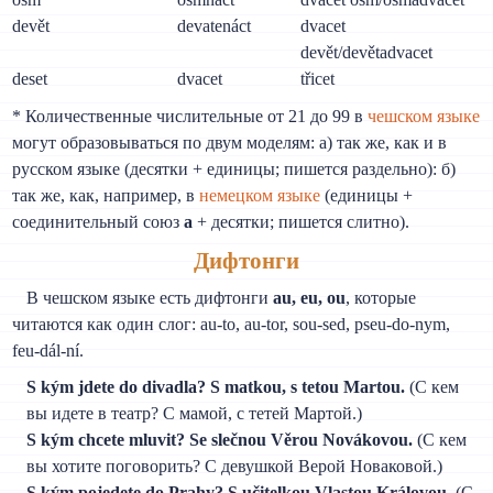
devět
devatenáct
dvacet
devět/devětadvacet
deset
dvacet
třicet
* Количественные числительные от 21 до 99 в
чешском языке
могут образовываться по двум моделям: а) так же, как и в
русском языке (десятки + единицы; пишется раздельно): б)
так же, как, например, в
немецком языке
(единицы +
соединительный союз
а
+ десятки; пишется слитно).
Дифтонги
В чешском языке есть дифтонги
au, eu, ou
, которые
читаются как один слог: au-to, au-tor, sou-sed, pseu-do-nym,
feu-dál-ní.
S kým jdete do divadla? S matkou, s tetou Martou.
(С кем
вы идете в театр? С мамой, с тетей Мартой.)
S kým chcete mluvit? Se slečnou Věrou Novákovou.
(С кем
вы хотите поговорить? С девушкой Верой Новаковой.)
S kým pojedete do Prahy? S učitelkou Vlastou Královou.
(С