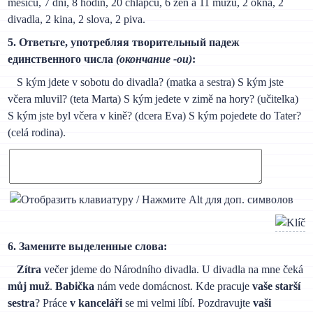
měsíců, 7 dní, 8 hodin, 20 chlapců, 6 žen a 11 mužů, 2 okna, 2
divadla, 2 kina, 2 slova, 2 piva.
5. Ответьте, употребляя творительный падеж
единственного числа
(окончание -ou)
:
S kým jdete v sobotu do divadla? (matka a sestra) S kým jste
včera mluvil? (teta Marta) S kým jedete v zimě na hory? (učitelka)
S kým jste byl včera v kině? (dcera Eva) S kým pojedete do Tater?
(celá rodina).
6. Замените выделенные слова:
Zítra
večer jdeme do Národního divadla. U divadla na mne čeká
můj muž
.
Babička
nám vede domácnost. Kde pracuje
vaše starší
sestra
? Práce
v kanceláři
se mi velmi líbí. Pozdravujte
vaši