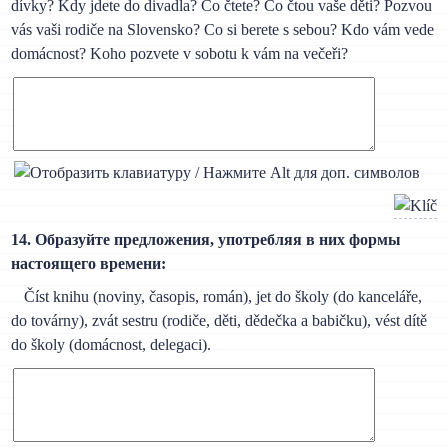
dívky? Kdy jdete do divadla? Co čtete? Co čtou vaše děti? Pozvou
vás vaši rodiče na Slovensko? Co si berete s sebou? Kdo vám vede
domácnost? Koho pozvete v sobotu k vám na večeři?
14. Образуйте предложения, употребляя в них формы
настоящего времени:
Číst knihu (noviny, časopis, román), jet do školy (do kanceláře,
do továrny), zvát sestru (rodiče, děti, dědečka a babičku), vést dítě
do školy (domácnost, delegaci).