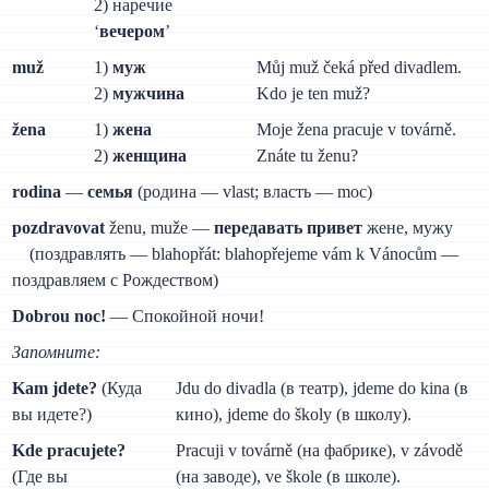
2) наречие
‘
вечером
’
muž
1)
муж
Můj muž čeká před divadlem.
2)
мужчина
Kdo je ten muž?
žena
1)
жена
Moje žena pracuje v továrně.
2)
женщина
Znáte tu ženu?
rodina
—
семья
(родина — vlast; власть — moc)
pozdravovat
ženu, muže —
передавать привет
жене, мужу
(поздравлять — blahopřát: blahopřejeme vám k Vánocům —
поздравляем с Рождеством)
Dobrou noc!
— Спокойной ночи!
Запомните:
Kam jdete?
(Куда
Jdu do divadla (в театр), jdeme do kina (в
вы идете?)
кино), jdeme do školy (в школу).
Kde pracujete?
Pracuji v továrně (на фабрике), v závodě
(Где вы
(на заводе), ve škole (в школе).