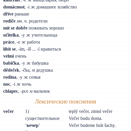
domácnost
, -i
ж
домашнее хозяйство
dříve
раньше
rodiče
мн. ч.
родители
mít se dobře
поживать хорошо
učitelka
, -y
ж
учительница
práce
, -e
ж
работа
líbit se
, -ím, -íš ... -í нравиться
velmi
очень
babička
, -y
ж
бабушка
dědeček
, -čka,
м
дедушка
rodina
, -y
ж
семья
noc
, -i
ж
ночь
chlapec
, -pce
м
мальчик
Лексические пояснения
večer
1)
teplý večer, zimní večer
существительное
Večer budu doma.
‘
вечер
’
Večer budeme hrát šachy.