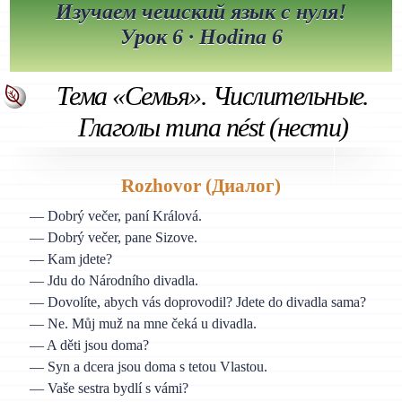
Изучаем чешский язык с нуля!
Урок 6 · Hodina 6
Тема «Семья». Числительные.
Глаголы типа nést (нести)
Rozhovor (Диалог)
— Dobrý večer, paní Králová.
— Dobrý večer, pane Sizove.
— Kam jdete?
— Jdu do Národního divadla.
— Dovolíte, abych vás doprovodil? Jdete do divadla sama?
— Ne. Můj muž na mne čeká u divadla.
— A děti jsou doma?
— Syn a dcera jsou doma s tetou Vlastou.
— Vaše sestra bydlí s vámi?