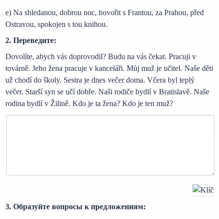
e) Na shledanou, dobrou noc, hovořit s Frantou, za Prahou, před
Ostravou, spokojen s tou knihou.
2. Переведите:
Dovolíte, abych vás doprovodil? Budu na vás čekat. Pracuji v
továrně. Jeho žena pracuje v kanceláři. Můj muž je učitel. Naše děti
už chodí do školy. Sestra je dnes večer doma. Včera byl teplý
večer. Starší syn se učí dobře. Naši rodiče bydlí v Bratislavě. Naše
rodina bydlí v Žilině. Kdo je ta žena? Kdo je ten muž?
3. Образуйте вопросы к предложениям: