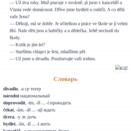
— Už dva roky. Muž pracuje v továrně, já jsem v kanceláři a
Vlasta vede domácnost. Dříve jsme bydleli u rodičů. A co dělá
vaše žena?
— Děkuji, má se dobře. Je učitelkou a práce ve škole se jí velmi
líbí. Naše děti jsou u babičky a u dědečka. Ještě nechodí do
školy.
— Kolik je jim let?
— Staršímu chlapci je šest, mladšímu pět.
— Už jsme u divadla. Pozdravujte vaši rodinu.
Словарь
divadlo
, -a
cp
театр
národní
национальный
doprovodit
, -ím, -íš ... -í проводить
čekat
, -ám, -áš ... -ají ждать
dcera
, -y
ж
дочь
bydlet
, -ím, -íš ... -í жить
kancelář
, -e
ж
канцелярия, бюро