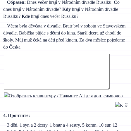
Образец:
Dnes večer hrají v Národním divadle Rusalku.
Co
dnes hrají v Národním divadle?
Kdy
hrají v Národním divadle
Rusalku?
Kde
hrají dnes večer Rusalku?
Včera byla děvčata v divadle. Bratr byl v sobotu ve Stavovském
divadle. Babička půjde s dětmi do kina. Starší dcera už chodí do
školy. Můj muž čeká na děti před kinem. Za dva měsíce pojedeme
do Česka.
4. Прочтите:
3 děti, 1 syn a 2 dcery, 1 bratr a 4 sestry, 5 korun, 10 eur, 12