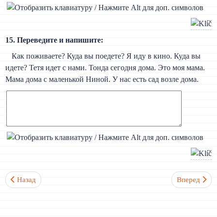
15. Переведите и напишите:
Как поживаете? Куда вы поедете? Я иду в кино. Куда вы
идете? Тетя идет с нами. Тонда сегодня дома. Это моя мама.
Мама дома с маленькой Ниной. У нас есть сад возле дома.
Предыдущий: Урок 5. Будущее время глагола být, глаголов несов
Следующий: 
Назад
Вперед