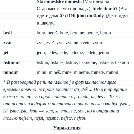
Staroměstské náměstí.
(Мы идем на
Староместскую площадь.)
Jdete domů?
(Вы
идете домой?)
Děti jdou do školy.
(Дети идут
в школу.)
brát
beru, bereš, bere, bereme, berete, berou
zvát
zvu, zveš, zve, zveme, zvete, zvou
jet
jedu, jedeš, jede, jedeme, jedete, jedou
tisknout
tisknu, tiskneš, tiskne, tiskneme, tisknete, tisknou
minout
minu, mineš, mine, mineme, minete, minou
*
В разговорной речи начальное j в формах настоящего
времени обычно не произносится: du, deš ... Но в отрицании
возможно только произношение с j: nejdu, nejdeš ... То же
относится и к формам настоящего времени глагола byt: jsem,
jsi, jsme, jste, jsou —› sem, si, sme, ste, sou, но в отрицании
только nejsem, nejsi, nejsme, nejste, nejsou.
Упражнения