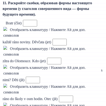
11. Раскройте скобки, образовав формы настоящего
времени (у глаголов совершенного вида — формы
будущего времени).
Bratr (číst)
každé ráno noviny. Děvčata (jet)
zítra do Olomouce. Kdo (jet)
s
nimi? Děti (jít)
ráno do školy v osm hodin. Otec (jít)