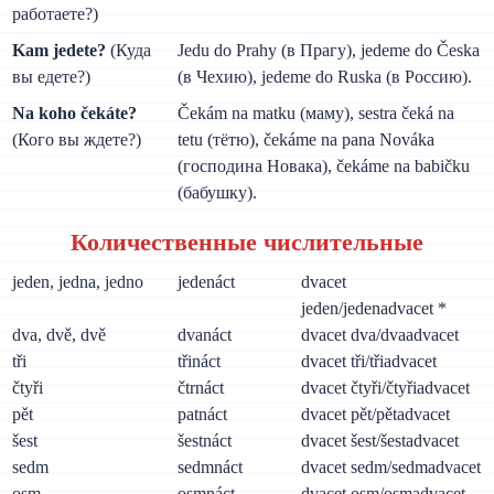
работаете?)
Kam jedete?
(Куда
Jedu do Prahy (в Прагу), jedeme do Česka
вы едете?)
(в Чехию), jedeme do Ruska (в Россию).
Na koho čekáte?
Čekám na matku (маму), sestra čeká na
(Кого вы ждете?)
tetu (тётю), čekáme na pana Nováka
(господина Новака), čekáme na babičku
(бабушку).
Количественные числительные
jeden, jedna, jedno
jedenáct
dvacet
jeden/jedenadvacet *
dva, dvě, dvě
dvanáct
dvacet dva/dvaadvacet
tři
třináct
dvacet tři/třiadvacet
čtyři
čtrnáct
dvacet čtyři/čtyřiadvacet
pět
patnáct
dvacet pět/pětadvacet
šest
šestnáct
dvacet šest/šestadvacet
sedm
sedmnáct
dvacet sedm/sedmadvacet
osm
osmnáct
dvacet osm/osmadvacet