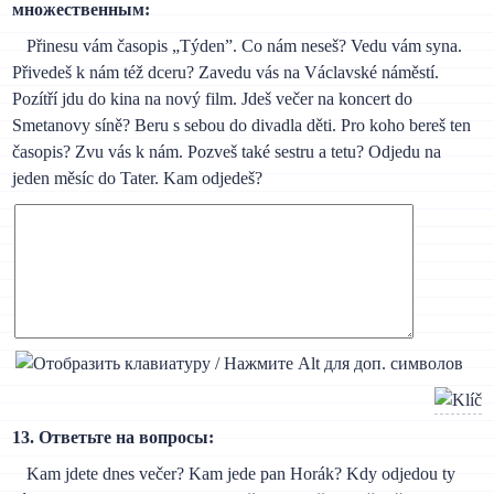
множественным:
Přinesu vám časopis „Týden”. Co nám neseš? Vedu vám syna.
Přivedeš k nám též dceru? Zavedu vás na Václavské náměstí.
Pozítří jdu do kina na nový film. Jdeš večer na koncert do
Smetanovy síně? Beru s sebou do divadla děti. Pro koho bereš ten
časopis? Zvu vás k nám. Pozveš také sestru a tetu? Odjedu na
jeden měsíc do Tater. Kam odjedeš?
13. Ответьте на вопросы:
Kam jdete dnes večer? Kam jede pan Horák? Kdy odjedou ty