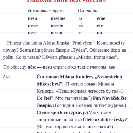
Настоящее время
Окончания
nesu
neseme
-u
-eme
neseš
nesete
-eš
-ete
nese
nesou
-e
-ou
Přinesu vám knihu Aloise Jiráska „Proti všem”. Komu neseš ty
noviny? Sestra nám přinese časopis „Týden”. Odneseme dopis na
poštu. Co to nesete? Děvčata přinesou „Mladou frontu dnes”.
По образцу
nést — nesu
спрягаются такие глаголы, как:
číst
Čtu román Milana Kundery „Nesnesitelná
lehkost bytí”.
(Я читаю роман Милана
Кундеры «Невыносимая легкость бытия».)
Co čteš?
(Что ты читаешь?)
Pan Nováček čte
časopis.
(Господин Новачек читает журнал.)
Čteme sportovní zprávy.
(Мы читаем
спортивные новости.)
Čtete už dobře česky?
(Вы уже хорошо читаете по-чешски?)