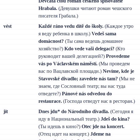
Děvčata čtou román českého spisovatele
Hrabala.
(Девушки читают роман чешского
писателя Грабала.)
vést
Každé ráno vedu dítě do školy.
(Каждое утро
я веду ребенка в школу.)
Vedeš sama
domácnost?
(Ты сама ведешь домашнее
хозяйство?)
Kdo vede vaši delegaci?
(Кто
руководит вашей делегацией?)
Provedeme
vás po Václavském náměstí.
(Мы проведем
вас по Вацлавской площади.)
Nevíme, kde je
Stavovské divadlo; zavedete nás tam?
(Мы не
знаем, где Сословный театр; вы нас туда
отведете?)
Pánové nás odvedou do
restaurace.
(Господа отведут нас в ресторан.)
jít
Dnes jdu* do Národního divadla.
(Сегодня я
иду в Национальный театр.)
Jdeš do kina?
(Ты идешь в кино?)
Otec jde na koncert.
(Отец идет на концерт.)
Jdeme na