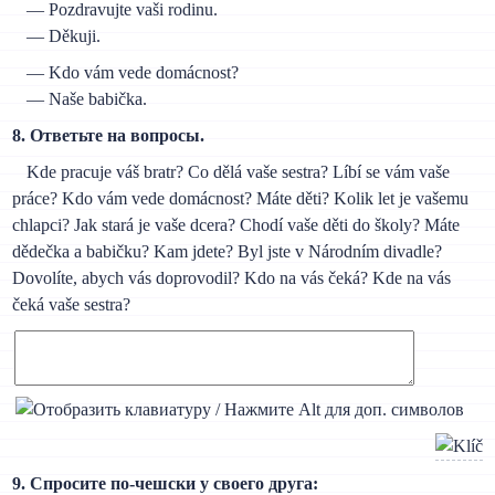
— Pozdravujte vaši rodinu.
— Děkuji.
— Kdo vám vede domácnost?
— Naše babička.
8. Ответьте на вопросы.
Kde pracuje váš bratr? Co dělá vaše sestra? Líbí se vám vaše
práce? Kdo vám vede domácnost? Máte děti? Kolik let je vašemu
chlapci? Jak stará je vaše dcera? Chodí vaše děti do školy? Máte
dědečka a babičku? Kam jdete? Byl jste v Národním divadle?
Dovolíte, abych vás doprovodil? Kdo na vás čeká? Kde na vás
čeká vaše sestra?
9. Спросите по-чешски у своего друга: