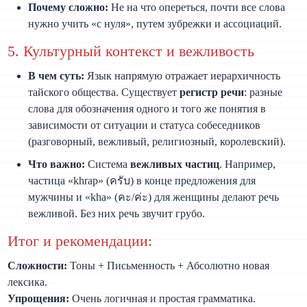
Почему сложно:
Не на что опереться, почти все слова
нужно учить «с нуля», путем зубрежки и ассоциаций.
5. Культурный контекст и вежливость
В чем суть:
Язык напрямую отражает иерархичность
тайского общества. Существует
регистр речи
: разные
слова для обозначения одного и того же понятия в
зависимости от ситуации и статуса собеседников
(разговорный, вежливый, религиозный, королевский).
Что важно:
Система
вежливых частиц
. Например,
частица «khrap» (ครับ) в конце предложения для
мужчины и «kha» (คะ/ค่ะ) для женщины делают речь
вежливой. Без них речь звучит грубо.
Итог и рекомендации:
Сложности:
Тоны + Письменность + Абсолютно новая
лексика.
Упрощения:
Очень логичная и простая грамматика.