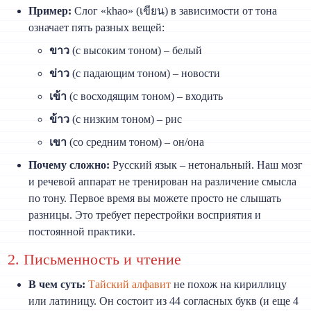
Пример:
Слог «khao» (เขียน) в зависимости от тона
означает пять разных вещей:
ขาว
(с высоким тоном) – белый
ข่าว
(с падающим тоном) – новости
เข้า
(с восходящим тоном) – входить
ข้าว
(с низким тоном) – рис
เขา
(со средним тоном) – он/она
Почему сложно:
Русский язык – нетональный. Наш мозг
и речевой аппарат не тренирован на различение смысла
по тону. Первое время вы можете просто не слышать
разницы. Это требует перестройки восприятия и
постоянной практики.
2. Письменность и чтение
В чем суть:
Тайский алфавит
не похож на кириллицу
или латиницу. Он состоит из 44 согласных букв (и еще 4