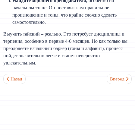
Найдите хорошего преподавателя,
особенно на
начальном этапе. Он поставит вам правильное
произношение и тоны, что крайне сложно сделать
самостоятельно.
Выучить тайский – реально. Это потребует дисциплины и
терпения, особенно в первые 4-6 месяцев. Но как только вы
преодолеете начальный барьер (тоны и алфавит), процесс
пойдет значительно легче и станет невероятно
увлекательным.
Предыдущий: Можно ли выучить тайский без изучения алфавита
Следующий: Ч
Назад
Вперед