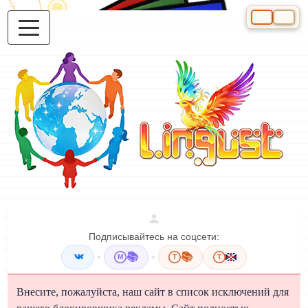
Выберите яз
Подписывайтесь на соцсети:
•
📚
•
📚
M
T
T
Внесите, пожалуйста, наш сайт в список исключений для