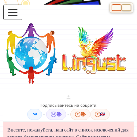
Выберите яз
Подписывайтесь на соцсети:
•
📚
•
📚
M
T
T
Внесите, пожалуйста, наш сайт в список исключений для