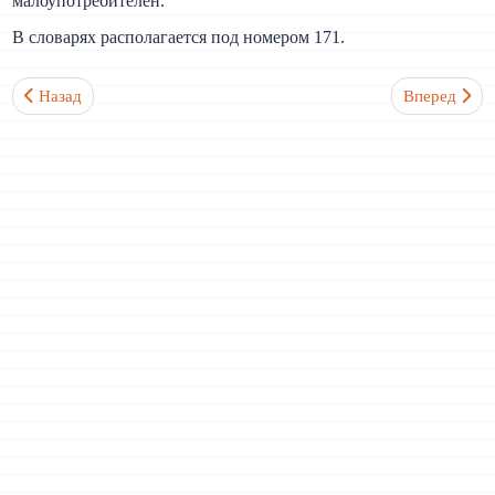
малоупотребителен.
В словарях располагается под номером 171.
Предыдущий: Бугор 阜 Ключевой иероглиф №170
Следующий:
Назад
Вперед