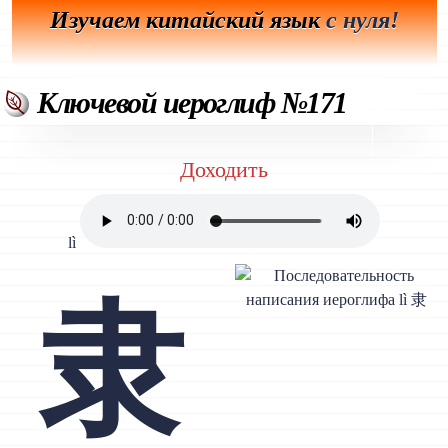
Изучаем китайский язык
с нуля!
Ключевой иероглиф №171
Доходить
lì
隶