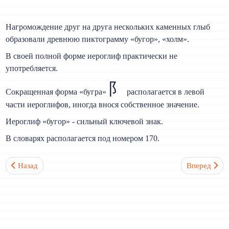
Нагромождение друг на друга нескольких каменных глыб
образовали древнюю пиктограмму «бугор», «холм».
В своей полной форме иероглиф практически не
употребляется.
阝
Сокращенная форма «бугра»
располагается в левой
части иероглифов, иногда внося собственное значение.
Иероглиф «бугор» - сильный ключевой знак.
В словарях располагается под номером 170.
Предыдущий: Ворота 门 / 門 Ключевой иероглиф №169
Следующий:
Назад
Вперед