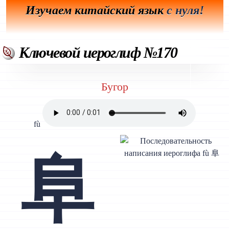
Изучаем китайский язык
с нуля!
Ключевой иероглиф №170
Бугор
fù
阜