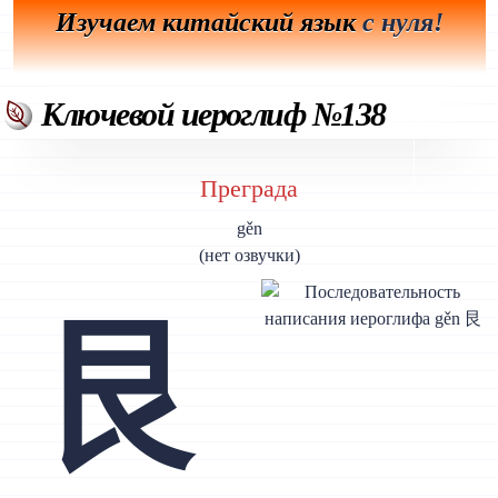
Изучаем китайский язык
с нуля!
Ключевой иероглиф №138
Преграда
gěn
(нет озвучки)
艮