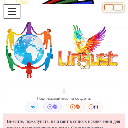
Выберите яз
Подписывайтесь на соцсети:
•
📚
•
📚
M
T
T
Внесите, пожалуйста, наш сайт в список исключений для